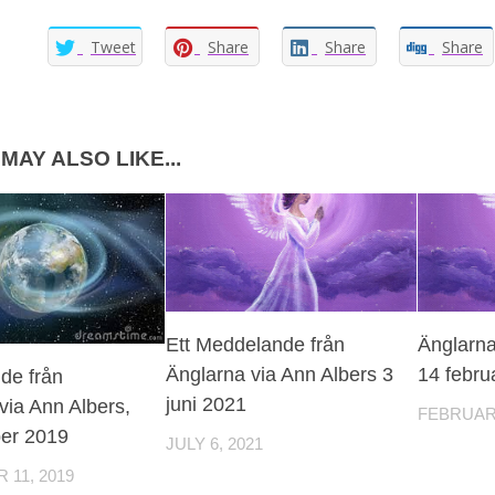
Tweet
Share
Share
Share
MAY ALSO LIKE...
Ett Meddelande från
Änglarna
Änglarna via Ann Albers 3
14 febru
de från
juni 2021
via Ann Albers,
FEBRUARY
er 2019
JULY 6, 2021
11, 2019