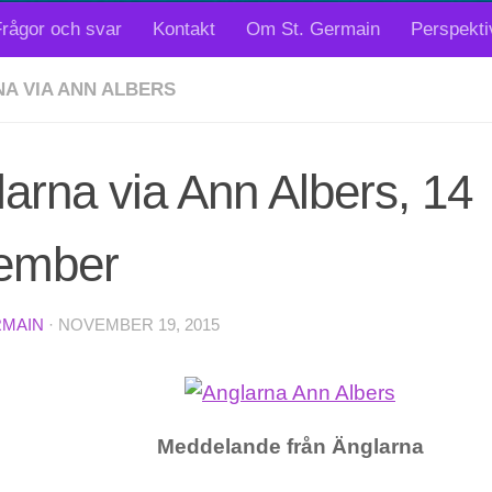
rågor och svar
Kontakt
Om St. Germain
Perspekti
A VIA ANN ALBERS
arna via Ann Albers, 14
ember
RMAIN
·
NOVEMBER 19, 2015
Meddelande från Änglarna