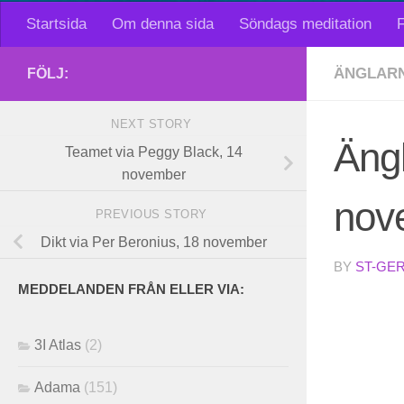
Startsida
Om denna sida
Söndags meditation
F
ÄNGLARN
FÖLJ:
NEXT STORY
Ängl
Teamet via Peggy Black, 14
november
nov
PREVIOUS STORY
Dikt via Per Beronius, 18 november
BY
ST-GE
MEDDELANDEN FRÅN ELLER VIA:
3I Atlas
(2)
Adama
(151)