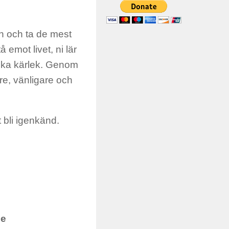
en och ta de mest
å emot livet, ni lär
rycka kärlek. Genom
tare, vänligare och
t bli igenkänd.
se