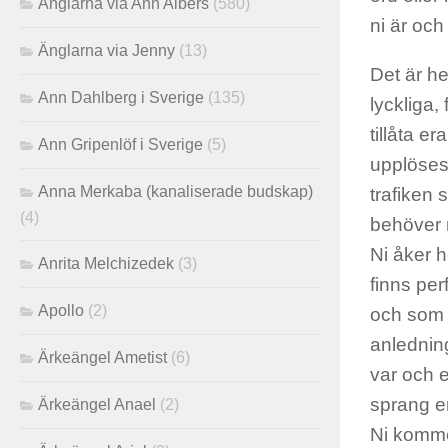
Änglarna via Ann Albers
(580)
ni är och
Änglarna via Jenny
(13)
Det är he
Ann Dahlberg i Sverige
(135)
lyckliga, 
tillåta e
Ann Gripenlöf i Sverige
(5)
upplöses.
Anna Merkaba (kanaliserade budskap)
trafiken s
(4)
behöver m
Ni åker h
Anrita Melchizedek
(3)
finns per
Apollo
(2)
och som m
anledning
Ärkeängel Ametist
(6)
var och e
sprang er
Ärkeängel Anael
(2)
Ni kommer