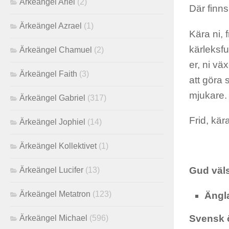
Ärkeängel Ariel
(2)
Där finns
Ärkeängel Azrael
(1)
Kära ni, 
kärleksful
Ärkeängel Chamuel
(2)
er, ni vä
Ärkeängel Faith
(3)
att göra s
mjukare.
Ärkeängel Gabriel
(317)
Frid, kär
Ärkeängel Jophiel
(14)
Ärkeängel Kollektivet
(1)
Gud väls
Ärkeängel Lucifer
(13)
Ärkeängel Metatron
(123)
Ängl
Svensk 
Ärkeängel Michael
(596)