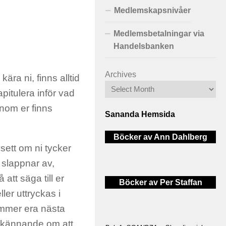
Medlemskapsnivåer
Medlemsbetalningar via
Handelsbanken
Archives
kära ni, finns alltid
apitulera inför vad
inom er finns
Sananda Hemsida
Böcker av Ann Dahlberg
avsett om ni tycker
r slappnar av,
att säga till er
Böcker av Per Staffan
ller uttryckas i
ommer era nästa
 erkännande om att