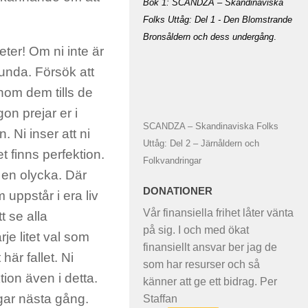
Bok 1: SCANDZA – Skandinaviska
Folks Uttåg: Del 1 - Den Blomstrande
Bronsåldern och dess undergång
.
eter! Om ni inte är
rlunda. Försök att
enom dem tills de
on prejar er i
SCANDZA – Skandinaviska Folks
. Ni inser att ni
Uttåg: Del 2 – Järnåldern och
t finns perfektion.
Folkvandringar
t en olycka. Där
DONATIONER
 uppstår i era liv
Vår finansiella frihet låter vänta
t se alla
på sig. I och med ökat
je litet val som
finansiellt ansvar ber jag de
här fallet. Ni
som har resurser och så
ion även i detta.
känner att ge ett bidrag. Per
ngar nästa gång.
Staffan