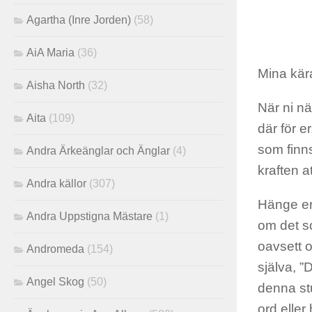
Agartha (Inre Jorden)
(58)
AiA Maria
(36)
Mina kära
Aisha North
(32)
När ni när
Aita
(109)
där för e
som finns
Andra Ärkeänglar och Änglar
(4)
kraften a
Andra källor
(307)
Hänge er t
Andra Uppstigna Mästare
(1)
om det so
oavsett o
Andromeda
(154)
själva, ”
Angel Skog
(50)
denna st
ord eller