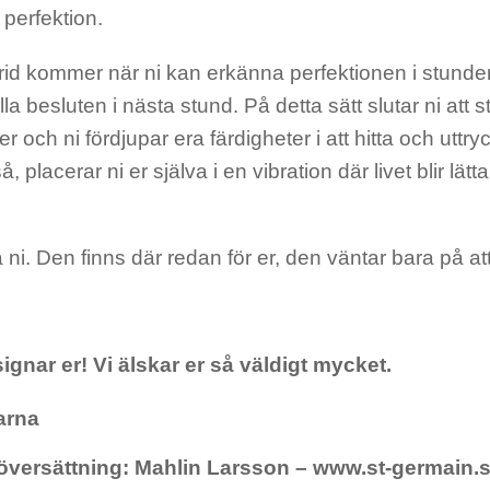
 perfektion.
frid kommer när ni kan erkänna perfektionen i stund
la besluten i nästa stund. På detta sätt slutar ni att st
xer och ni fördjupar era färdigheter i att hitta och utt
å, placerar ni er själva i en vibration där livet blir lät
a ni. Den finns där redan för er, den väntar bara på at
ignar er! Vi älskar er så väldigt mycket.
arna
översättning: Mahlin Larsson – www.st-germain.