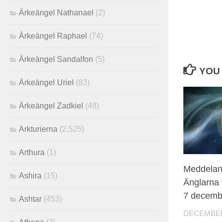
Ärkeängel Nathanael
(2)
Ärkeängel Raphael
(74)
Ärkeängel Sandalfon
(5)
YOU 
Ärkeängel Uriel
(83)
Ärkeängel Zadkiel
(48)
Arkturierna
(2,525)
Arthura
(1)
Meddelan
Ashira
(15)
Änglarna 
7 decemb
Ashtar
(453)
DECEMBER 