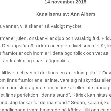
14 november 2015
Kanaliserat av: Ann Albers
 vänner, vi älskar er så väldigt mycket,
mar er julen, önskar vi er djup och varaktig frid. Frid, 
r. Det uppstår när ni kan acceptera livet som det är, k
 framför er och inom er i detta ögonblick och vet att 
tt ändra riktning i nästa ögonblick.
ill livet och vet att det finns en anledning till allt. O
m finns framför er eller inte, vare sig ni skyndar elle
m människor agerar som ni önskar eller inte, träna på 
Det finns perfektion i denna stund”. Kärlek kan hittas e
und. Jag tackar för denna stund.” Sedan, kära ni, k
 handlingar att vara baserade på kärlek, tillit och ett