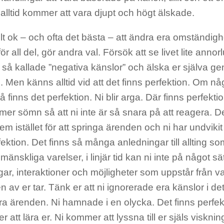
 alltid kommer att vara djupt och högt älskade.
lt ok – och ofta det bästa – att ändra era omständigh
för all del, gör andra val. Försök att se livet lite anno
ra så kallade ”negativa känslor” och älska er själva g
 Men känns alltid vid att det finns perfektion. Om någ
å finns det perfektion. Ni blir arga. Där finns perfektion
er sömn så att ni inte är så snara på att reagera. De
em istället för att springa ärenden och ni har undviki
fektion. Det finns så många anledningar till allting som
änskliga varelser, i linjär tid kan ni inte på något sät
ar, interaktioner och möjligheter som uppstår från var
n av er tar. Tänk er att ni ignorerade era känslor i det 
a ärenden. Ni hamnade i en olycka. Det finns perfekt
 att lära er. Ni kommer att lyssna till er själs viskni