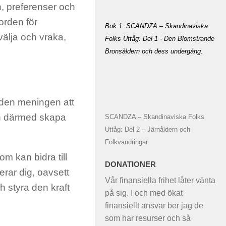
n, preferenser och
jorden för
Bok 1: SCANDZA – Skandinaviska
välja och vraka,
Folks Uttåg: Del 1 - Den Blomstrande
Bronsåldern och dess undergång
.
 i den meningen att
och därmed skapa
SCANDZA – Skandinaviska Folks
Uttåg: Del 2 – Järnåldern och
Folkvandringar
m kan bidra till
DONATIONER
erar dig, oavsett
Vår finansiella frihet låter vänta
ch styra den kraft
på sig. I och med ökat
finansiellt ansvar ber jag de
som har resurser och så