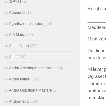
3I Atlas
(2)
Heligt sk
Adama
(151)
_______
Agartha (Inre Jorden)
(58)
Meddelan
AiA Maria
(36)
Mina kära
Aisha North
(32)
Det finns
Aita
(109)
ens dessa
Andra Ärkeänglar och Änglar
(4)
Ni lever 
Ogräset 
Andra källor
(307)
Törnen s
brukar jo
Andra Uppstigna Mästare
(1)
mänskligh
Andromeda
(154)