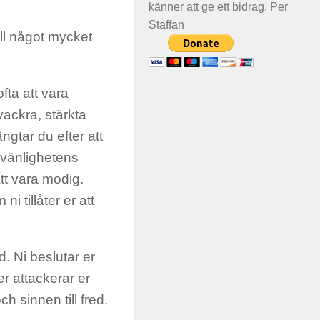
känner att ge ett bidrag. Per
Staffan
ill något mycket
fta att vara
ackra, stärkta
gtar du efter att
n vänlighetens
att vara modig.
i tillåter er att
d. Ni beslutar er
ler attackerar er
ch sinnen till fred.