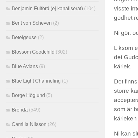
visste in
Benjamin Fulford (ej kanaliserat)
(104)
godhet r
Berit von Scheven
(2)
Ni gör, oc
Betelgeuse
(2)
Liksom e
Blossom Goodchild
(302)
det Gudom
kärlek.
Blue Avians
(9)
Blue Light Channeling
(1)
Det finns
större kä
Börge Höglund
(5)
acceptera
som är br
Brenda
(549)
kärleken
Camilla Nilsson
(26)
Ni kan sl