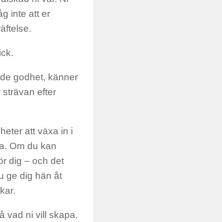
g inte att er
äftelse.
ick.
nde godhet, känner
 strävan efter
eter att växa in i
öra. Om du kan
ör dig – och det
u ge dig hän åt
kar.
 vad ni vill skapa.