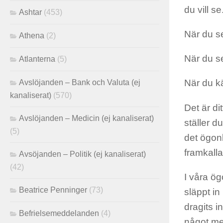
du vill se
Ashtar
(453)
När du se
Athena
(2)
När du se
Atlanterna
(5)
När du kä
Avslöjanden – Bank och Valuta (ej
kanaliserat)
(570)
Det är di
Avslöjanden – Medicin (ej kanaliserat)
ställer d
(5)
det ögonb
framkall
Avsöjanden – Politik (ej kanaliserat)
(42)
I våra ög
Beatrice Penninger
(73)
släppt in
dragits i
Befrielsemeddelanden
(4)
något med