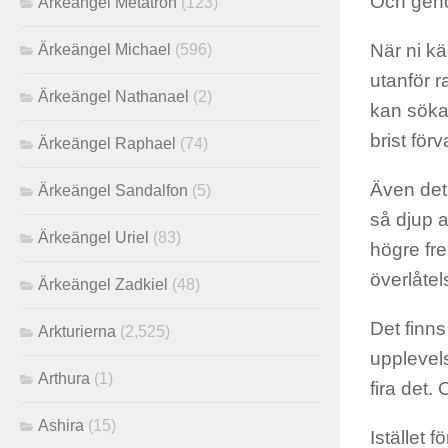
Och genom
Ärkeängel Metatron
(123)
När ni kä
Ärkeängel Michael
(596)
utanför r
Ärkeängel Nathanael
(2)
kan söka 
brist för
Ärkeängel Raphael
(74)
Även det 
Ärkeängel Sandalfon
(5)
så djup a
Ärkeängel Uriel
(83)
högre fr
överlåtel
Ärkeängel Zadkiel
(48)
Det finns
Arkturierna
(2,525)
upplevels
Arthura
(1)
fira det.
Ashira
(15)
Istället 