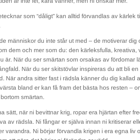
iden är inte fel, kära vänner, men ni önskar mer.
tecknar som “dåligt” kan alltid förvandlas av kärlek t
.
e människor du inte står ut med – de motiverar dig o
om dem och mer som du: den kärleksfulla, kreativa, v
u är. När du ser smärtan som orsakas av fördomar län
ngfald. När du ser skitstövlar inspireras du att bli e
 När andra sitter fast i rädsla känner du dig kallad 
ärsta bland er kan få fram det bästa hos resten – om n
 bortom smärtan.
sätt, när ni bevittnar krig, ropar era hjärtan efter fre
eva av rädsla. Ni fångar er själva innan ni kritiserar el
ler varandra. Ni börjar förvandla krigen i era egna liv o