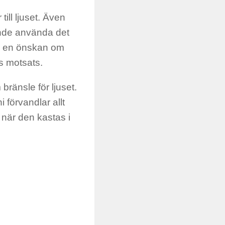
till ljuset. Även
ande använda det
till en önskan om
ss motsats.
ränsle för ljuset.
 förvandlar allt
s när den kastas i