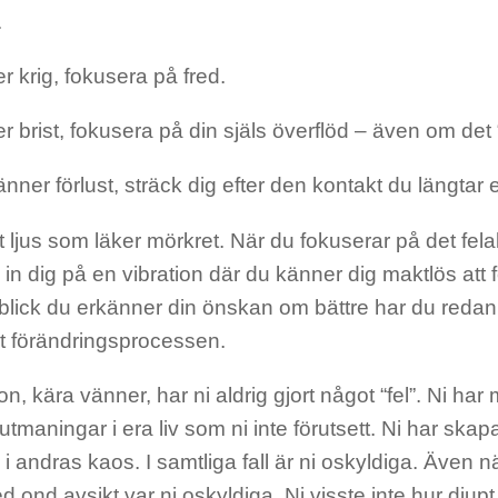
.
r krig, fokusera på fred.
r brist, fokusera på din själs överflöd – även om det
nner förlust, sträck dig efter den kontakt du längtar eft
tt ljus som läker mörkret. När du fokuserar på det fela
u in dig på en vibration där du känner dig maktlös att 
lick du erkänner din önskan om bättre har du redan i
at förändringsprocessen.
on, kära vänner, har ni aldrig gjort något “fel”. Ni har 
 utmaningar i era liv som ni inte förutsett. Ni har skap
n i andras kaos. I samtliga fall är ni oskyldiga. Även nä
 ond avsikt var ni oskyldiga. Ni visste inte hur djupt 