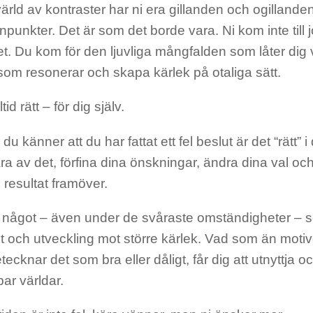
ärld av kontraster har ni era gillanden och ogillande
npunkter. Det är som det borde vara. Ni kom inte till 
et. Du kom för den ljuvliga mångfalden som låter dig 
 som resonerar och skapa kärlek på otaliga sätt.
tid rätt – för dig själv.
du känner att du har fattat ett fel beslut är det “rätt”
ra av det, förfina dina önskningar, ändra dina val 
 resultat framöver.
s något – även under de svåraste omständigheter – so
äxt och utveckling mot större kärlek. Vad som än motiv
ecknar det som bra eller dåligt, får dig att utnyttja o
ar världar.