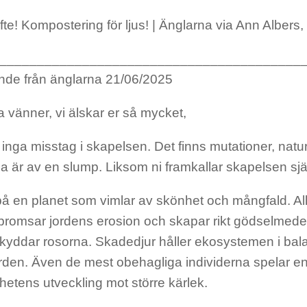
ifte! Kompostering för ljus! | Änglarna via Ann Albers,
________________________________________
de från änglarna 21/06/2025
 vänner, vi älskar er så mycket,
 inga misstag i skapelsen. Det finns mutationer, natur
 är av en slump. Liksom ni framkallar skapelsen själv
på en planet som vimlar av skönhet och mångfald. Allt 
bromsar jordens erosion och skapar rikt gödselmedel
kyddar rosorna. Skadedjur håller ekosystemen i bala
rden. Även de mest obehagliga individerna spelar en r
etens utveckling mot större kärlek.