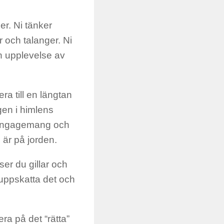
 er. Ni tänker
r och talanger. Ni
en upplevelse av
a till en längtan
gen i himlens
t engagemang och
 är på jorden.
ser du gillar och
 uppskatta det och
era på det “rätta”