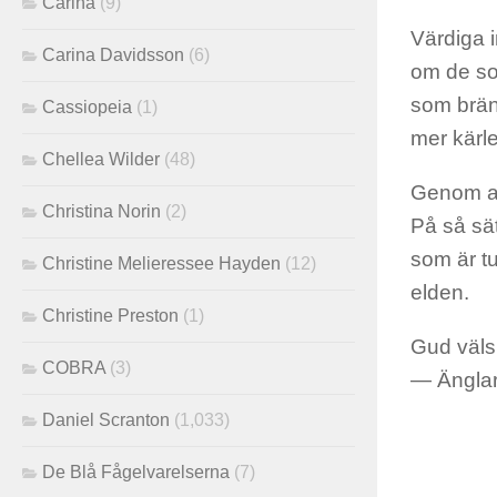
Carina
(9)
Värdiga i
Carina Davidsson
(6)
om de so
som bräns
Cassiopeia
(1)
mer kärle
Chellea Wilder
(48)
Genom att
Christina Norin
(2)
På så sät
som är tu
Christine Melieressee Hayden
(12)
elden.
Christine Preston
(1)
Gud välsi
COBRA
(3)
— Ängla
Daniel Scranton
(1,033)
De Blå Fågelvarelserna
(7)