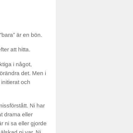
 “bara” är en bön.
er att hitta.
ktiga i något,
förändra det. Men i
nitierat och
missförstått. Ni har
at drama eller
r ni sa eller gjorde
älskad ni var. Ni