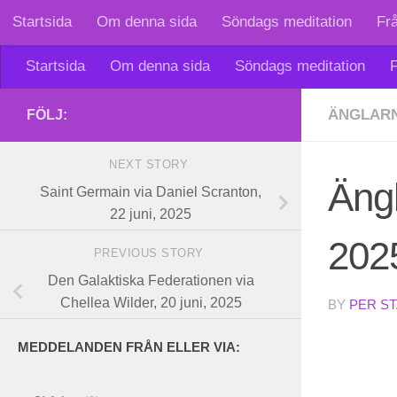
Startsida
Om denna sida
Söndags meditation
Fr
Skip to content
Startsida
Om denna sida
Söndags meditation
F
ÄNGLARN
FÖLJ:
NEXT STORY
Ängl
Saint Germain via Daniel Scranton,
22 juni, 2025
202
PREVIOUS STORY
Den Galaktiska Federationen via
Chellea Wilder, 20 juni, 2025
BY
PER S
MEDDELANDEN FRÅN ELLER VIA: