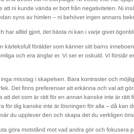
te att ni kunde vända er bort från negativiteten. Ni inså
edan syns av himlen – ni behöver ingen annans bekr
h har alltid gjort, det bästa ni kan i varje givet ögonbl
n kärleksfull förälder som känner sitt barns inneboe
liga och era änglar er. Vi ser er oskuld. Vi förstår er
 inga misstag i skapelsen. Bara kontraster och möjligh
rlek. Det finns preferenser att erkänna och val att g
 att det som är rätt för en annan kanske inte är rätt f
a för dig kanske inte är lösningen för alla – då kan d
 när du upplever den och skapa det du verkligen öns
uta göra motstånd mot vad andra gör och fokusera på