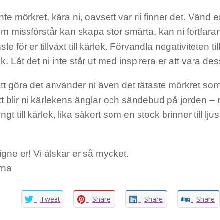
nte mörkret, kära ni, oavsett var ni finner det. Vänd er 
m missförstår kan skapa stor smärta, kan ni fortfar
le för er tillväxt till kärlek. Förvandla negativiteten 
k. Låt det ni inte står ut med inspirera er att vara de
 göra det använder ni även det tätaste mörkret som b
t blir ni kärlekens änglar och sändebud på jorden – ni
ngt till kärlek, lika säkert som en stock brinner till lju
gne er! Vi älskar er så mycket.
rna
Tweet
Share
Share
Share