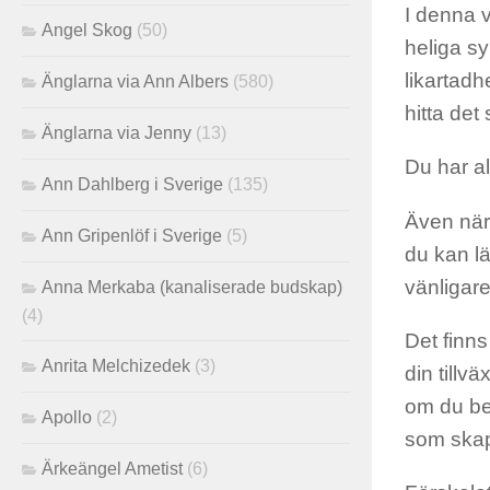
I denna v
Angel Skog
(50)
heliga sy
likartadh
Änglarna via Ann Albers
(580)
hitta det
Änglarna via Jenny
(13)
Du har all
Ann Dahlberg i Sverige
(135)
Även när 
Ann Gripenlöf i Sverige
(5)
du kan lä
vänligare
Anna Merkaba (kanaliserade budskap)
(4)
Det finn
Anrita Melchizedek
(3)
din tillv
om du bet
Apollo
(2)
som skap
Ärkeängel Ametist
(6)