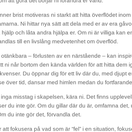
 att göra det börjar ni förändra er värld.
nner brist motiveras ni starkt att hitta överflödet inom
amarna. Ni hittar nya sätt att dela med er av era gåvo
hjälp och låta andra hjälpa er. Om ni är villiga kan 
vandlas till en livslång medvetenhet om överflöd.
otänkbara – förlusten av en närstående – kan inspirer
tt ni når bortom den kända världen för att hitta dem i
ekvenser. Du öppnar dig för ett liv där du, med djup
se över tid, dansar med himlen medan du fortfarande
 inga misstag i skapelsen, kära ni. Det finns upplevel
er du inte gör. Om du gillar där du är, omfamna det,
 Om du inte gör det, förvandla det.
för att fokusera på vad som är “fel” i en situation, fokus