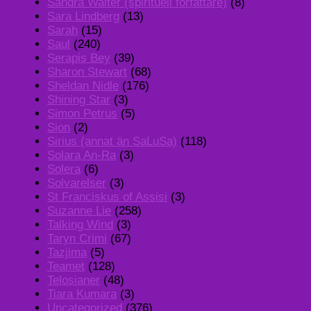
Sandra Walter (spirituell författare)
(8)
Sara Lindberg
(13)
Sarah
(15)
Saul
(240)
Serapis Bey
(39)
Sharon Stewart
(68)
Sheldan Nidle
(176)
Shining Star
(3)
Simon Petrus
(5)
Sion
(2)
Sirius (annat än SaLuSa)
(118)
Solara An-Ra
(3)
Solera
(6)
Solvarelser
(3)
St Franciskus of Assisi
(3)
Suzanne Lie
(258)
Talking Wind
(3)
Taryn Crimi
(67)
Tazjima
(5)
Teamet
(128)
Telosianer
(48)
Tiara Kumara
(3)
Uncategorized
(376)