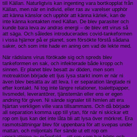
till Källan. Naturligtvis kan ingenting vara bortkopplat från
Källan, men när en individ, eller ras av varelser upphör
att känna känslor och upphör att känna kärlek, kan de
inte känna kontakten med Källan. De blev parasiter och
kunde bara leva av andras energi – de blev ett virus så
att säga. Och således introducerades covid-tankeformen
i vissa hjärnor på er planet, som försökte förstå sådana
saker, och som inte hade en aning om vad de lekte med.
När rädslans virus förökade sig och spreds blev
tankeformen en sak, och infekterade både kropp och
sinnen. Er planet blev besatt av döden, men som
motreaktion började ett ljus lysa starkt inom er när ni
även blev besatta av att leva. I er separation längtade ni
efter kontakt. Ni tog inte längre relationer, toalettpapper,
livsmedel, leverantörer, tjänstemän eller ens er egen
andning för given. Ni sände signaler till himlen att era
hjärtan verkligen ville vara tillsammans. Och då började
all separation komma upp till ytan, för när ni skickar ett
rop om ljus kan det inte låta bli att lysa över mörkret. Era
rasmotsättningar blev för uppenbara för att svepas under
mattan, och miljontals fler sände ut ett rop om
uppskattning av mångfald – ett rop som har hörts och