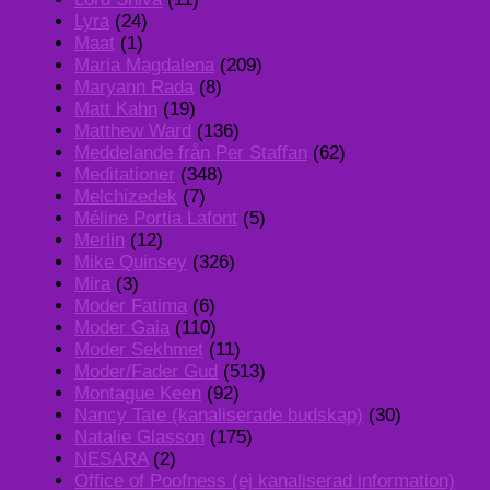
Lyra
(24)
Maat
(1)
Maria Magdalena
(209)
Maryann Rada
(8)
Matt Kahn
(19)
Matthew Ward
(136)
Meddelande från Per Staffan
(62)
Meditationer
(348)
Melchizedek
(7)
Méline Portia Lafont
(5)
Merlin
(12)
Mike Quinsey
(326)
Mira
(3)
Moder Fatima
(6)
Moder Gaia
(110)
Moder Sekhmet
(11)
Moder/Fader Gud
(513)
Montague Keen
(92)
Nancy Tate (kanaliserade budskap)
(30)
Natalie Glasson
(175)
NESARA
(2)
Office of Poofness (ej kanaliserad information)