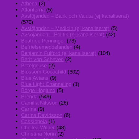
Athena
(2)
Atlanterna
(5)
Avslöjanden – Bank och Valuta (ej kanaliserat)
(570)
Avslöjanden – Medicin (ej kanaliserat)
(5)
Avsöjanden – Politik (ej kanaliserat)
(42)
Beatrice Penninger
(73)
Befrielsemeddelanden
(4)
Benjamin Fulford (ej kanaliserat)
(104)
Berit von Scheven
(2)
Betelgeuse
(2)
Blossom Goodchild
(302)
Blue Avians
(9)
Blue Light Channeling
(1)
Börge Höglund
(5)
Brenda
(549)
Camilla Nilsson
(26)
Carina
(9)
Carina Davidsson
(6)
Cassiopeia
(1)
Chellea Wilder
(48)
Christina Norin
(2)