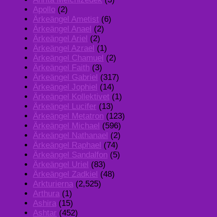
Apollo
(2)
Ärkeängel Ametist
(6)
Ärkeängel Anael
(2)
Ärkeängel Ariel
(2)
Ärkeängel Azrael
(1)
Ärkeängel Chamuel
(2)
Ärkeängel Faith
(3)
Ärkeängel Gabriel
(317)
Ärkeängel Jophiel
(14)
Ärkeängel Kollektivet
(1)
Ärkeängel Lucifer
(13)
Ärkeängel Metatron
(123)
Ärkeängel Michael
(596)
Ärkeängel Nathanael
(2)
Ärkeängel Raphael
(74)
Ärkeängel Sandalfon
(5)
Ärkeängel Uriel
(83)
Ärkeängel Zadkiel
(48)
Arkturierna
(2,525)
Arthura
(1)
Ashira
(15)
Ashtar
(452)