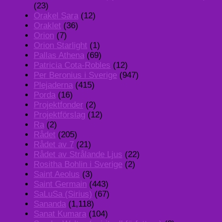
(23)
Orakel Sara
(12)
Oraklet
(36)
Orion
(7)
Orion Starlight
(1)
Pallas Athena
(69)
Patricia Cota-Robles
(12)
Per Beronius i Sverige
(947)
Plejaderna
(415)
Porda
(16)
Projektfonder
(2)
Projektförslag
(12)
Ra
(2)
Rådet
(205)
Rådet av 7
(21)
Rådet av Strålande Ljus
(22)
Rositha Bohlin i Sverige
(2)
Saint Aeolus
(3)
Saint Germain
(443)
SaLuSa (Sirius)
(67)
Sananda
(1,118)
Sanat Kumara
(104)