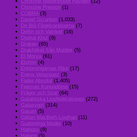
Christine Melieressee Hayden
(12)
Christine Preston
(1)
COBRA
(3)
Daniel Scranton
(1,033)
De Blå Fågelvarelserna
(7)
Delfin och Valriket
(16)
Djwhal Khul
(9)
Draken
(65)
Drakfolket från Maldek
(5)
El Morya
(61)
Elohim
(4)
Enhörningarnas Rike
(17)
Erena Velazquez
(3)
Fader Absolut
(1,405)
Feernas Kungadöme
(15)
Frågor och Svar
(64)
Galaktiska Ljusfederationen
(272)
Galaxygirl
(314)
Gatum
(5)
Gillian MacBeth-Louthan
(11)
Gudomliga Moder
(10)
Hathors
(9)
Hatonn
(5)