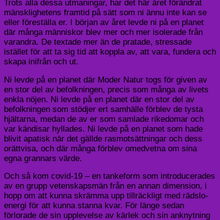
Trots alla dessa utmaningar, har det här året förändrat
mänsklighetens framtid på sätt som ni ännu inte kan se
eller föreställa er. I början av året levde ni på en planet
där många människor blev mer och mer isolerade från
varandra. De textade mer än de pratade, stressade
istället för att ta sig tid att koppla av, att vara, fundera och
skapa inifrån och ut.
Ni levde på en planet där Moder Natur togs för given av
en stor del av befolkningen, precis som många av livets
enkla nöjen. Ni levde på en planet där en stor del av
befolkningen som stödjer ert samhälle förblev de tysta
hjältarna, medan de av er som samlade rikedomar och
var kändisar hyllades. Ni levde på en planet som hade
blivit apatisk när det gällde rasmotsättningar och dess
orättvisa, och där många förblev omedvetna om sina
egna grannars värde.
Och så kom covid-19 – en tankeform som introducerades
av en grupp vetenskapsmän från en annan dimension, i
hopp om att kunna skrämma upp tillräckligt med rädslo-
energi för att kunna stanna kvar. För länge sedan
förlorade de sin upplevelse av kärlek och sin anknytning