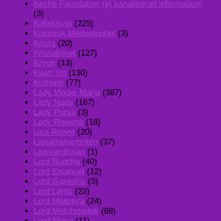
Keshe Foundation (ej kanaliserad information)
(3)
Kollektivet
(225)
Kosmisk Medvetenhet
(3)
Krista
(20)
Kristallriket
(127)
Kryon
(13)
Kuan Yin
(130)
Kuthumi
(77)
Lady Moder Maria
(387)
Lady Nada
(167)
Lady Portia
(3)
Lady Rowena
(18)
Lisa Renee
(20)
Ljusarbetarmöten
(37)
Ljusvärdinnan
(1)
Lord Buddha
(40)
Lord Emanuel
(12)
Lord Ganesha
(3)
Lord Lanto
(23)
Lord Maitreya
(24)
Lord Melchizedek
(68)
Lord Shiva
(11)