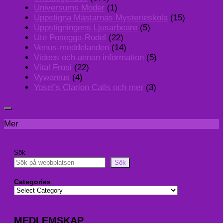
Universums Moder
(1)
Uppstigna Mästarnas Mysterieskola
(15)
Uppstigningens Ljusarbeare
(5)
Ute Posegga-Rudel
(22)
Venus-meddelanden
(14)
Videos och annan information
(5)
Vital Frosi
(22)
Vywamus
(4)
Yosef's Clarion Calls och mer
(3)
Mer
Sök
Sök
Categories
MEDLEMSKAP