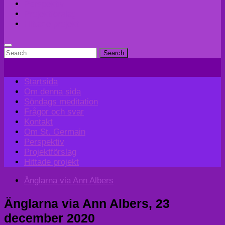
Perspektiv
Projektförslag
Hittade projekt
Search
for:
Startsida
Om denna sida
Söndags meditation
Frågor och svar
Kontakt
Om St. Germain
Perspektiv
Projektförslag
Hittade projekt
Änglarna via Ann Albers
Änglarna via Ann Albers, 23
december 2020