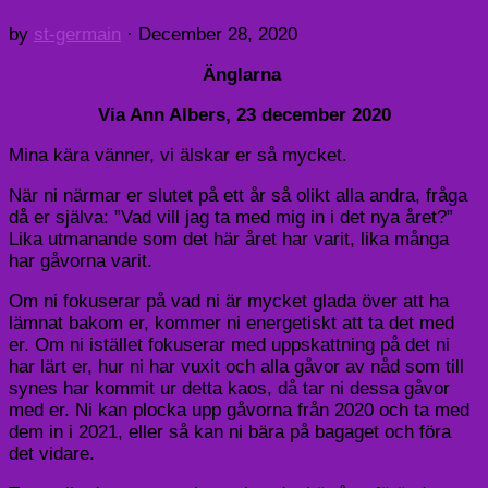
by
st-germain
·
December 28, 2020
Änglarna
Via Ann Albers, 23 december 2020
Mina kära vänner, vi älskar er så mycket.
När ni närmar er slutet på ett år så olikt alla andra, fråga
då er själva: ”Vad vill jag ta med mig in i det nya året?”
Lika utmanande som det här året har varit, lika många
har gåvorna varit.
Om ni fokuserar på vad ni är mycket glada över att ha
lämnat bakom er, kommer ni energetiskt att ta det med
er. Om ni istället fokuserar med uppskattning på det ni
har lärt er, hur ni har vuxit och alla gåvor av nåd som till
synes har kommit ur detta kaos, då tar ni dessa gåvor
med er. Ni kan plocka upp gåvorna från 2020 och ta med
dem in i 2021, eller så kan ni bära på bagaget och föra
det vidare.