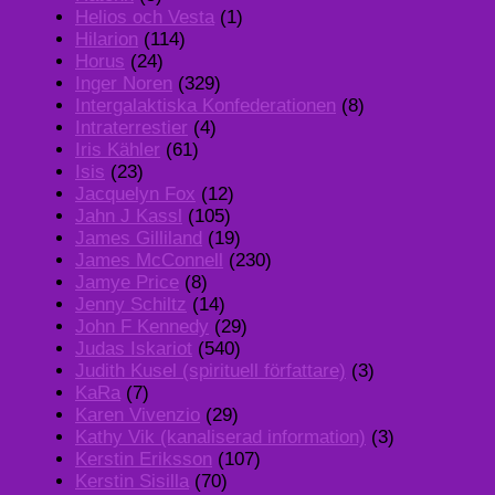
Helios och Vesta
(1)
Hilarion
(114)
Horus
(24)
Inger Noren
(329)
Intergalaktiska Konfederationen
(8)
Intraterrestier
(4)
Iris Kähler
(61)
Isis
(23)
Jacquelyn Fox
(12)
Jahn J Kassl
(105)
James Gilliland
(19)
James McConnell
(230)
Jamye Price
(8)
Jenny Schiltz
(14)
John F Kennedy
(29)
Judas Iskariot
(540)
Judith Kusel (spirituell författare)
(3)
KaRa
(7)
Karen Vivenzio
(29)
Kathy Vik (kanaliserad information)
(3)
Kerstin Eriksson
(107)
Kerstin Sisilla
(70)