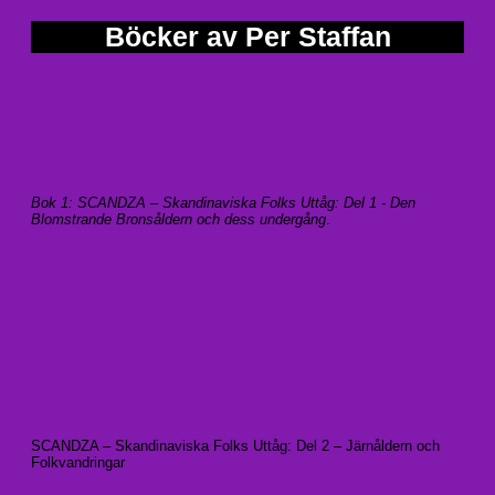
Böcker av Per Staffan
Bok 1: SCANDZA – Skandinaviska Folks Uttåg: Del 1 - Den
Blomstrande Bronsåldern och dess undergång
.
SCANDZA – Skandinaviska Folks Uttåg: Del 2 – Järnåldern och
Folkvandringar