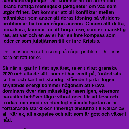
sammandragningar. Det kommer att bli stora och
ibland häftiga meningsskiljaktigheter om vad som
utgör frihet. Det kommer att bli konflikter mellan
människor som anser att deras lösning på världens
problem är bättre än någon annans. Genom allt detta,
mina kära, kommer ni att börja inse, som en mänsklig
ras, att var och en av er har en inre kompass som
leder er som julstjärnan till er inre Kristus.
Det finns ingen rätt lösning på något problem. Det finns
bara ett rätt för er.
Så när ni går in i det nya året, ta er tid att granska
2020 och alla de sätt som ni har vuxit på, förändrats,
lärt er och känt ert ständigt slående hjärta. Ingen
snyltande energi kommer någonsin att kräva
dominans över den mänskliga rasen igen, eftersom
parasiter behöver lägre vibrationer för att leva och
frodas, och med era ständigt slående hjärtan är ni
fortfarande starkt och innerligt anslutna till Källan av
all Kärlek, all skapelse och allt som är gott och växer i
nåd.