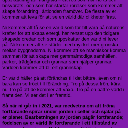
besvarats, och som har startar rörelser som kommer att
skapa förändring i årtionden framöver. De flesta av er
kommer att leva för att se en värld där olikheter firas.
Ni kommer att få se en värld som tar till vara på naturens
krafter för att skapa energi, har rensat upp den tidigare
skapade oredan och som uppskattar den värld ni lever
på. Ni kommer att se städer med mycket mer grönska
mellan byggnaderna. Ni kommer att se människor komma
samman för att skapa mer gammalmodiga samhällen,
parker, trädgårdar och grannar som hjälper grannar.
Världen kommer att bli ert grannskap.
Er värld håller på att förändras till det bättre, även om ni
bara kan se fröet till förändring. Tro på dessa frön, kära
ni.
Tro på att de kommer att växa. Tro på en bättre värld i
framtiden.
Vi ser det i er framtid.
Så när ni går in i 2021, var medvetna om att fröna
fortfarande spirar under jorden i celler och själar på
er planet. Bearbetningen av jorden pågår fortfarande;
födelsen av er värld är fortfarande i ett tillstånd av