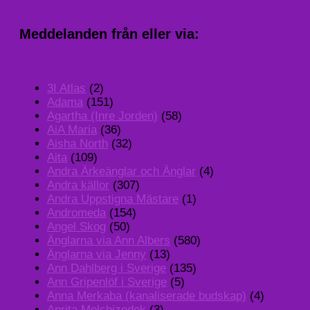
Meddelanden från eller via:
3I Atlas
(2)
Adama
(151)
Agartha (Inre Jorden)
(58)
AiA Maria
(36)
Aisha North
(32)
Aita
(109)
Andra Ärkeänglar och Änglar
(4)
Andra källor
(307)
Andra Uppstigna Mästare
(1)
Andromeda
(154)
Angel Skog
(50)
Änglarna via Ann Albers
(580)
Änglarna via Jenny
(13)
Ann Dahlberg i Sverige
(135)
Ann Gripenlöf i Sverige
(5)
Anna Merkaba (kanaliserade budskap)
(4)
Anrita Melchizedek
(3)