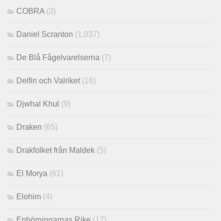
COBRA
(3)
Daniel Scranton
(1,037)
De Blå Fågelvarelserna
(7)
Delfin och Valriket
(16)
Djwhal Khul
(9)
Draken
(65)
Drakfolket från Maldek
(5)
El Morya
(61)
Elohim
(4)
Enhörningarnas Rike
(17)