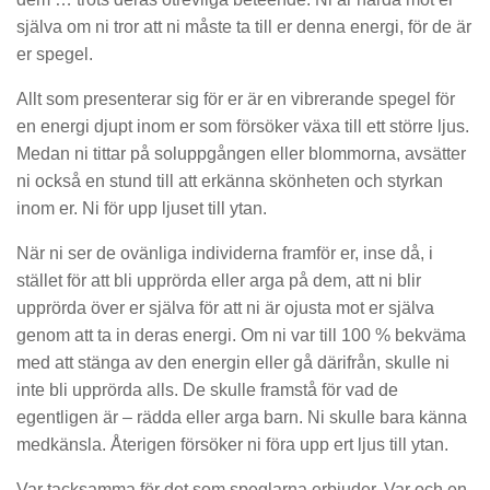
själva om ni tror att ni måste ta till er denna energi, för de är
er spegel.
Allt som presenterar sig för er är en vibrerande spegel för
en energi djupt inom er som försöker växa till ett större ljus.
Medan ni tittar på soluppgången eller blommorna, avsätter
ni också en stund till att erkänna skönheten och styrkan
inom er. Ni för upp ljuset till ytan.
När ni ser de ovänliga individerna framför er, inse då, i
stället för att bli upprörda eller arga på dem, att ni blir
upprörda över er själva för att ni är ojusta mot er själva
genom att ta in deras energi. Om ni var till 100 % bekväma
med att stänga av den energin eller gå därifrån, skulle ni
inte bli upprörda alls. De skulle framstå för vad de
egentligen är – rädda eller arga barn. Ni skulle bara känna
medkänsla. Återigen försöker ni föra upp ert ljus till ytan.
Var tacksamma för det som speglarna erbjuder. Var och en