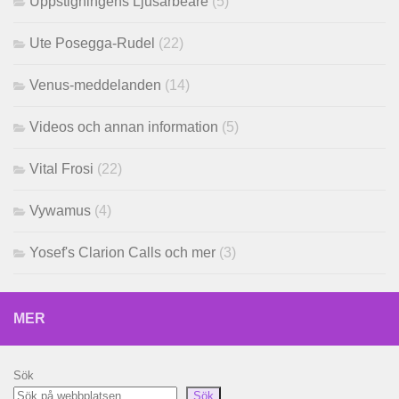
Uppstigningens Ljusarbeare
(5)
Ute Posegga-Rudel
(22)
Venus-meddelanden
(14)
Videos och annan information
(5)
Vital Frosi
(22)
Vywamus
(4)
Yosef's Clarion Calls och mer
(3)
MER
Sök
Sök