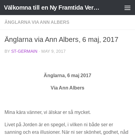
Välkomna till en Ny Framtida Verklighet
Skip to content
ÄNGLARNA VIA ANN ALBERS
Änglarna via Ann Albers, 6 maj, 2017
BY
ST-GERMAIN
·
MAY 9, 2017
Änglarna, 6 maj 2017
Via Ann Albers
Mina kära vänner, vi älskar er så mycket.
Livet på Jorden är en spegel, i vilken ni både ser er
sanning och era illusioner. När ni ser skönhet, godhet, nåd