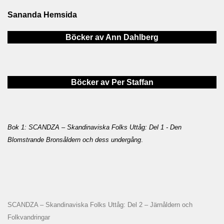
Sananda Hemsida
Böcker av Ann Dahlberg
Böcker av Per Staffan
Bok 1: SCANDZA – Skandinaviska Folks Uttåg: Del 1 - Den
Blomstrande Bronsåldern och dess undergång
.
SCANDZA – Skandinaviska Folks Uttåg: Del 2 – Järnåldern och
Folkvandringar