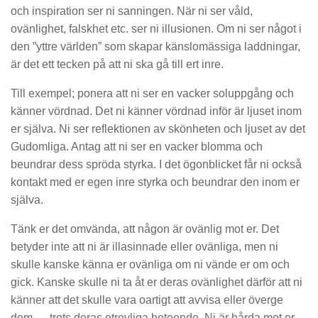
och inspiration ser ni sanningen. När ni ser våld,
ovänlighet, falskhet etc. ser ni illusionen. Om ni ser något i
den ”yttre världen” som skapar känslomässiga laddningar,
är det ett tecken på att ni ska gå till ert inre.
Till exempel; ponera att ni ser en vacker soluppgång och
känner vördnad. Det ni känner vördnad inför är ljuset inom
er själva. Ni ser reflektionen av skönheten och ljuset av det
Gudomliga. Antag att ni ser en vacker blomma och
beundrar dess spröda styrka. I det ögonblicket får ni också
kontakt med er egen inre styrka och beundrar den inom er
själva.
Tänk er det omvända, att någon är ovänlig mot er. Det
betyder inte att ni är illasinnade eller ovänliga, men ni
skulle kanske känna er ovänliga om ni vände er om och
gick. Kanske skulle ni ta åt er deras ovänlighet därför att ni
känner att det skulle vara oartigt att avvisa eller överge
dem … trots deras otrevliga beteende. Ni är hårda mot er