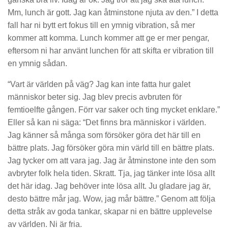
Mm, lunch är gott. Jag kan åtminstone njuta av den.” I detta
fall har ni bytt ert fokus till en ymnig vibration, så mer
kommer att komma. Lunch kommer att ge er mer pengar,
eftersom ni har använt lunchen för att skifta er vibration till
en ymnig sådan.
“Vart är världen på väg? Jag kan inte fatta hur galet
människor beter sig. Jag blev precis avbruten för
femtioelfte gången. Förr var saker och ting mycket enklare.”
Eller så kan ni säga: “Det finns bra människor i världen.
Jag känner så många som försöker göra det här till en
bättre plats. Jag försöker göra min värld till en bättre plats.
Jag tycker om att vara jag. Jag är åtminstone inte den som
avbryter folk hela tiden. Skratt. Tja, jag tänker inte lösa allt
det här idag. Jag behöver inte lösa allt. Ju gladare jag är,
desto bättre mår jag.
Wow
, jag mår bättre.” Genom att följa
detta stråk av goda tankar, skapar ni en bättre upplevelse
av världen. Ni är fria.