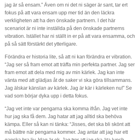
jag är så ensam.” Även om ni det ni säger är sant, tar ert
fokus på att vara ensam upp mer tid än den läckra
verkligheten att ha den önskade partnern. I det här
scenariot är ni inte inställda på den önskade partnerns
vibration. Istället har ni ställt in er på att vara ensamma, och
på så sätt förstärkt det ytterligare.
Förändra er historia lite, så att ni kan förändra er vibration.
“Jag ser så fram emot att träffa min perfekta partner. Jag ser
fram emot att dela med mig av min kärlek. Jag kan inte
vänta med att glädjas åt de saker vi ska göra tillsammans.
Jag älskar känslan av kärlek. Jag är kär i kärleken nu!” Se
vad som börjar dyka upp i detta fokus.
“Jag vet inte var pengarna ska komma ifrån. Jag vet inte
hur jag ska få dem. Jag hatar att jag alltid ska behöva
kämpa. Eller så kan ni tänka: “Jisses, det ska bli skönt att
må bättre när pengarna kommer. Jag antar att jag har ett
ganska bra liv. Idag är ok. Jag tror att jag ska äta lunch.