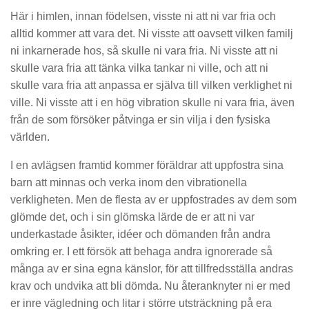
Här i himlen, innan födelsen, visste ni att ni var fria och
alltid kommer att vara det. Ni visste att oavsett vilken familj
ni inkarnerade hos, så skulle ni vara fria. Ni visste att ni
skulle vara fria att tänka vilka tankar ni ville, och att ni
skulle vara fria att anpassa er själva till vilken verklighet ni
ville. Ni visste att i en hög vibration skulle ni vara fria, även
från de som försöker påtvinga er sin vilja i den fysiska
världen.
I en avlägsen framtid kommer föräldrar att uppfostra sina
barn att minnas och verka inom den vibrationella
verkligheten. Men de flesta av er uppfostrades av dem som
glömde det, och i sin glömska lärde de er att ni var
underkastade åsikter, idéer och
dömanden
från andra
omkring er. I ett försök att behaga andra ignorerade så
många av er sina egna känslor, för att tillfredsställa andras
krav och undvika att bli dömda. Nu återanknyter ni er med
er inre vägledning och litar i större utsträckning på era