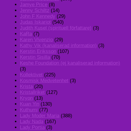
Jamye Price
(8)
Jenny Schiltz
(14)
John F Kennedy
(29)
Judas Iskariot
(540)
Judith Kusel (spirituell författare)
(3)
KaRa
(7)
Karen Vivenzio
(29)
Kathy Vik (kanaliserad information)
(3)
Kerstin Eriksson
(107)
Kerstin Sisilla
(70)
Keshe Foundation (ej kanaliserad information)
(3)
Kollektivet
(225)
Kosmisk Medvetenhet
(3)
Krista
(20)
Kristallriket
(127)
Kryon
(13)
Kuan Yin
(130)
Kuthumi
(77)
Lady Moder Maria
(388)
Lady Nada
(167)
Lady Portia
(3)