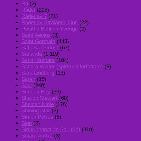
Ra
(2)
Rådet
(205)
Rådet av 7
(21)
Rådet av Strålande Ljus
(22)
Rositha Bohlin i Sverige
(2)
Saint Aeolus
(3)
Saint Germain
(443)
SaLuSa (Sirius)
(67)
Sananda
(1,119)
Sanat Kumara
(104)
Sandra Walter (spirituell författare)
(8)
Sara Lindberg
(13)
Sarah
(15)
Saul
(240)
Serapis Bey
(39)
Sharon Stewart
(68)
Sheldan Nidle
(176)
Shining Star
(3)
Simon Petrus
(5)
Sion
(2)
Sirius (annat än SaLuSa)
(118)
Solara An-Ra
(3)