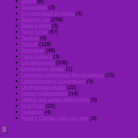
Solera
(6)
Solvarelser
(3)
St Franciskus of Assisi
(3)
Suzanne Lie
(258)
Talking Wind
(3)
Taryn Crimi
(67)
Tazjima
(5)
Teamet
(128)
Telosianer
(48)
Tiara Kumara
(3)
Uncategorized
(376)
Universums Moder
(1)
Uppstigna Mästarnas Mysterieskola
(15)
Uppstigningens Ljusarbeare
(5)
Ute Posegga-Rudel
(22)
Venus-meddelanden
(14)
Videos och annan information
(5)
Vital Frosi
(22)
Vywamus
(4)
Yosef's Clarion Calls och mer
(3)