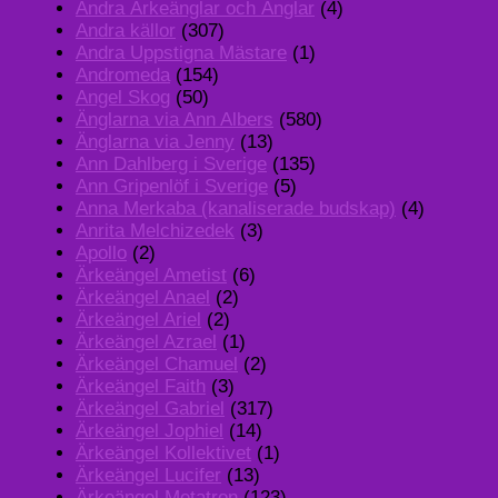
Andra Ärkeänglar och Änglar
(4)
Andra källor
(307)
Andra Uppstigna Mästare
(1)
Andromeda
(154)
Angel Skog
(50)
Änglarna via Ann Albers
(580)
Änglarna via Jenny
(13)
Ann Dahlberg i Sverige
(135)
Ann Gripenlöf i Sverige
(5)
Anna Merkaba (kanaliserade budskap)
(4)
Anrita Melchizedek
(3)
Apollo
(2)
Ärkeängel Ametist
(6)
Ärkeängel Anael
(2)
Ärkeängel Ariel
(2)
Ärkeängel Azrael
(1)
Ärkeängel Chamuel
(2)
Ärkeängel Faith
(3)
Ärkeängel Gabriel
(317)
Ärkeängel Jophiel
(14)
Ärkeängel Kollektivet
(1)
Ärkeängel Lucifer
(13)
Ärkeängel Metatron
(123)