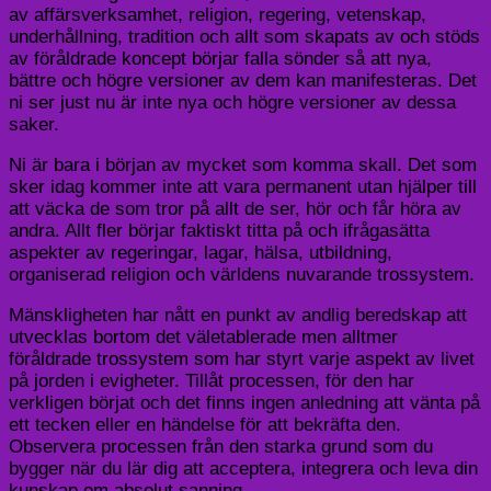
av affärsverksamhet, religion, regering, vetenskap,
underhållning, tradition och allt som skapats av och stöds
av föråldrade koncept börjar falla sönder så att nya,
bättre och högre versioner av dem kan manifesteras. Det
ni ser just nu är inte nya och högre versioner av dessa
saker.
Ni är bara i början av mycket som komma skall. Det som
sker idag kommer inte att vara permanent utan hjälper till
att väcka de som tror på allt de ser, hör och får höra av
andra. Allt fler börjar faktiskt titta på och ifrågasätta
aspekter av regeringar, lagar, hälsa, utbildning,
organiserad religion och världens nuvarande trossystem.
Mänskligheten har nått en punkt av andlig beredskap att
utvecklas bortom det väletablerade men alltmer
föråldrade trossystem som har styrt varje aspekt av livet
på jorden i evigheter. Tillåt processen, för den har
verkligen börjat och det finns ingen anledning att vänta på
ett tecken eller en händelse för att bekräfta den.
Observera processen från den starka grund som du
bygger när du lär dig att acceptera, integrera och leva din
kunskap om absolut sanning.