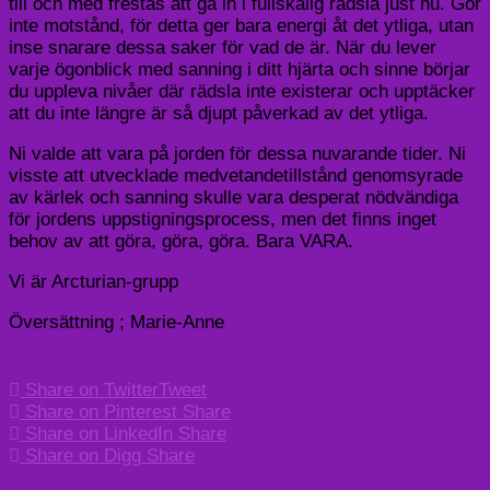
till och med frestas att gå in i fullskalig rädsla just nu. Gör
inte motstånd, för detta ger bara energi åt det ytliga, utan
inse snarare dessa saker för vad de är. När du lever
varje ögonblick med sanning i ditt hjärta och sinne börjar
du uppleva nivåer där rädsla inte existerar och upptäcker
att du inte längre är så djupt påverkad av det ytliga.
Ni valde att vara på jorden för dessa nuvarande tider. Ni
visste att utvecklade medvetandetillstånd genomsyrade
av kärlek och sanning skulle vara desperat nödvändiga
för jordens uppstigningsprocess, men det finns inget
behov av att göra, göra, göra. Bara VARA.
Vi är Arcturian-grupp
Översättning ; Marie-Anne
Share on Twitter
Tweet
Share on Pinterest
Share
Share on LinkedIn
Share
Share on Digg
Share