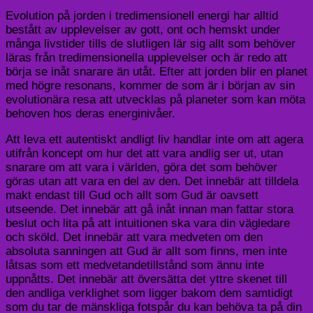
Evolution på jorden i tredimensionell energi har alltid
bestått av upplevelser av gott, ont och hemskt under
många livstider tills de slutligen lär sig allt som behöver
läras från tredimensionella upplevelser och är redo att
börja se inåt snarare än utåt. Efter att jorden blir en planet
med högre resonans, kommer de som är i början av sin
evolutionära resa att utvecklas på planeter som kan möta
behoven hos deras energinivåer.
Att leva ett autentiskt andligt liv handlar inte om att agera
utifrån koncept om hur det att vara andlig ser ut, utan
snarare om att vara i världen, göra det som behöver
göras utan att vara en del av den. Det innebär att tilldela
makt endast till Gud och allt som Gud är oavsett
utseende. Det innebär att gå inåt innan man fattar stora
beslut och lita på att intuitionen ska vara din vägledare
och sköld. Det innebär att vara medveten om den
absoluta sanningen att Gud är allt som finns, men inte
låtsas som ett medvetandetillstånd som ännu inte
uppnåtts. Det innebär att översätta det yttre skenet till
den andliga verklighet som ligger bakom dem samtidigt
som du tar de mänskliga fotspår du kan behöva ta på din