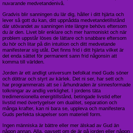
nuvarande medvetandenivå.
Gradvis blir sanningen du lär dig, håller i ditt hjärta och
lever så gott du kan, ditt uppnådda medvetandetillstånd
där utövandet av sanningen inte längre behövs eftersom
du är den. Livet blir enklare och mer harmoniskt och när
problem uppstår löses de lättare och snabbare eftersom
du hör och litar på din intuition och ditt medvetande
manifesterar sig utåt. Det finns frid i ditt hjärta vilket är
det enda sättet för permanent sann frid någonsin att
komma till världen.
Jorden är ett andligt universum befolkat med Guds söner
och döttrar och styrt av kärlek. Det ni ser, har sett och
har programmerats att se i århundraden är sinnesformade
tolkningar av andlig verklighet. I jordens täta
tredimensionella energitillstånd, betingade livstid efter
livstid med övertygelser om dualitet, separation och
många krafter, kan ni bara se, uppleva och manifestera
Guds perfekta skapelser som materiell form.
Ingen människa är bättre eller mer älskad av Gud än
någon annan. Alla, oavsett om de är på jorden eller någon