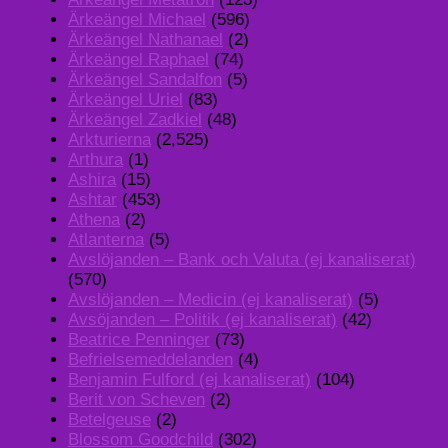
Ärkeängel Michael
(596)
Ärkeängel Nathanael
(2)
Ärkeängel Raphael
(74)
Ärkeängel Sandalfon
(5)
Ärkeängel Uriel
(83)
Ärkeängel Zadkiel
(48)
Arkturierna
(2,525)
Arthura
(1)
Ashira
(15)
Ashtar
(453)
Athena
(2)
Atlanterna
(5)
Avslöjanden – Bank och Valuta (ej kanaliserat)
(570)
Avslöjanden – Medicin (ej kanaliserat)
(5)
Avsöjanden – Politik (ej kanaliserat)
(42)
Beatrice Penninger
(73)
Befrielsemeddelanden
(4)
Benjamin Fulford (ej kanaliserat)
(104)
Berit von Scheven
(2)
Betelgeuse
(2)
Blossom Goodchild
(302)