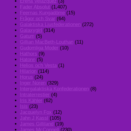
Erena Velazquez
(3)
Fader Absolut
(1,407)
Feernas Kungadöme
(15)
Frågor och Svar
(64)
Galaktiska Ljusfederationen
(272)
Galaxygirl
(314)
Gatum
(5)
Gillian MacBeth-Louthan
(11)
Gudomliga Moder
(10)
Hathors
(9)
Hatonn
(5)
Helios och Vesta
(1)
Hilarion
(114)
Horus
(24)
Inger Noren
(329)
Intergalaktiska Konfederationen
(8)
Intraterrestier
(4)
Iris Kähler
(62)
Isis
(23)
Jacquelyn Fox
(12)
Jahn J Kassl
(105)
James Gilliland
(19)
James McConnell
(230)