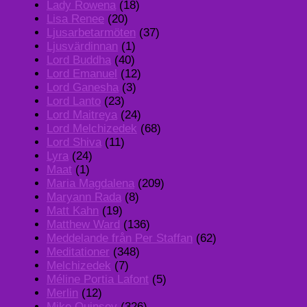
Lady Rowena
(18)
Lisa Renee
(20)
Ljusarbetarmöten
(37)
Ljusvärdinnan
(1)
Lord Buddha
(40)
Lord Emanuel
(12)
Lord Ganesha
(3)
Lord Lanto
(23)
Lord Maitreya
(24)
Lord Melchizedek
(68)
Lord Shiva
(11)
Lyra
(24)
Maat
(1)
Maria Magdalena
(209)
Maryann Rada
(8)
Matt Kahn
(19)
Matthew Ward
(136)
Meddelande från Per Staffan
(62)
Meditationer
(348)
Melchizedek
(7)
Méline Portia Lafont
(5)
Merlin
(12)
Mike Quinsey
(326)