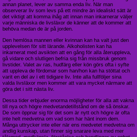
annan planet, lever av samma enda liv. När man
observerar liv som levs på ett mindre än idealiskt sätt är
det viktigt att komma ihåg att innan man inkarnerar väljer
varje människa de livsläxor de känner att de kommer att
behöva medan de är på jorden.
Den hemlösa mannen eller kvinnan kan ha valt just den
upplevelsen för sitt lärande. Alkoholisten kan ha
inkarnerat med avsikten att en gång för alla återuppleva,
gå vidare och slutligen befria sig från missbruk genom
livstider. Valet av ras, hudfärg eller kön görs ofta i syfte
att uppleva de fördomar som han/hon kan ha stöttat och
varit en del av i ett tidigare liv. Inte alla fullföljer sina
valda livsläxor men kommer att vara mycket närmare att
göra det i sitt nästa liv.
Dessa tider erbjuder enorma möjligheter för alla att vakna
till nya och högre medvetandetillstånd om de så önskar.
De som öppnar sig för det som är nytt och högre är ofta
inte helt medvetna om vad som har hänt inom dem.
Många uttrycker inte eller när ens medvetet medvetna om
andlig kunskap, utan finner sig snarare leva med mer