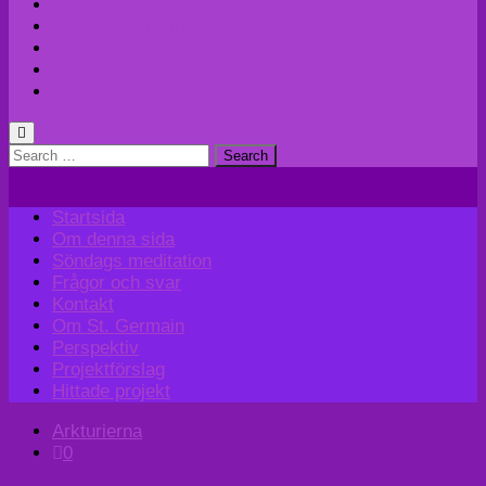
Kontakt
Om St. Germain
Perspektiv
Projektförslag
Hittade projekt
Search
for:
Startsida
Om denna sida
Söndags meditation
Frågor och svar
Kontakt
Om St. Germain
Perspektiv
Projektförslag
Hittade projekt
Arkturierna
0