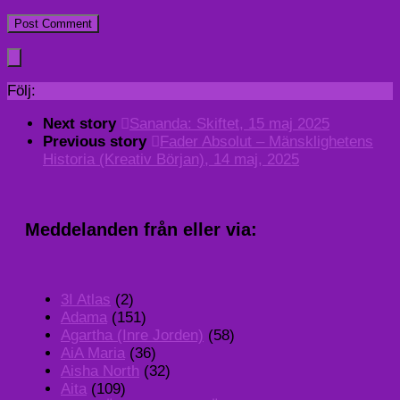
Följ:
Next story
Sananda: Skiftet, 15 maj 2025
Previous story
Fader Absolut – Mänsklighetens
Historia (Kreativ Början), 14 maj, 2025
Meddelanden från eller via:
3I Atlas
(2)
Adama
(151)
Agartha (Inre Jorden)
(58)
AiA Maria
(36)
Aisha North
(32)
Aita
(109)