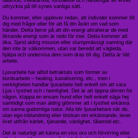
tålamod, medkänsla, förståelse och handlingar av enhet
uttryckta på till synes vanliga sätt.
Du kommer, eller upplever redan, att individer kommer till
dig med frågor eller för att få din åsikt om vad som
händer. Detta beror på att din energi attraherar de med
liknande energi som är redo för mer. Detta kommer att
öka. Sprid aldrig mission eller slumpmässigt sanning där
den inte är välkommen, utan var beredd att vägleda,
hjälpa och undervisa dem som dras till dig. Detta är lätt
arbete.
Ljusarbete har alltid betraktats som former av
bordsarbete – healing, kanalisering, etc., men i
verkligheten handlar ljusarbete helt enkelt om att vara
Ljus i tysthet och i hemlighet. Det är att öppna dörren för
någon, klappa en ensam hund eller helt enkelt säga hej
samtidigt som man aldrig glömmer att i tysthet erkänna
sin sanna gudomliga natur. Alla blir ljusarbetare när de,
utan ego-inblandning eller önskan om erkännande, lever
livet utifrån kärlek, tjänande, vänlighet, tålamod etc.
Det är naturligt att känna en viss oro och förvirring eller