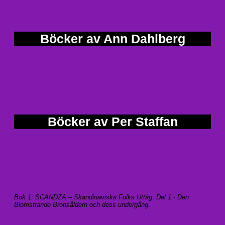
Böcker av Ann Dahlberg
Böcker av Per Staffan
Bok 1: SCANDZA – Skandinaviska Folks Uttåg: Del 1 - Den
Blomstrande Bronsåldern och dess undergång
.