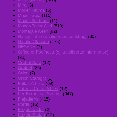
Mira
(3)
Moder Fatima
(6)
Moder Gaia
(110)
Moder Sekhmet
(11)
Moder/Fader Gud
(513)
Montague Keen
(92)
Nancy Tate (kanaliserade budskap)
(30)
Natalie Glasson
(175)
NESARA
(2)
Office of Poofness (ej kanaliserad information)
(23)
Orakel Sara
(12)
Oraklet
(36)
Orion
(7)
Orion Starlight
(1)
Pallas Athena
(69)
Patricia Cota-Robles
(12)
Per Beronius i Sverige
(947)
Plejaderna
(415)
Porda
(16)
Projektfonder
(2)
Projektförslag
(12)