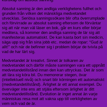
Absolut sanning är den andliga verklighetens fullhet och
grunden från vilken det mänskliga medvetandet
utvecklas. Seriösa sanningssökare blir ofta överrumplade
och förvirrade av absolut sanning eftersom de förväntar
sig att när man väl läser en bok, går en kurs eller börjar
meditera, så kommer den andliga sanning de lär sig att
manifesteras automatiskt. De kan kasta bort sin medicin,
säga upp sig från sina jobb etc. medan de ropar: “Gud är
allt!” och när de befinner sig i problem börjar de tvivla på
vad de har lärt sig.
Medvetandet är kreativt. Sinnet är tolkaren av
medvetandet och därför måste sanningen vara ett uppnått
medvetandetillstånd innan den kan uttryckas. Det är som
att lära sig köra bil. Du memorerar stegen, övar
(intellektuell nivå) och snart blir körningen ett automatiskt
(medvetandetillstånd). Ärlighet är ett annat exempel. Du
överväger inte ens att stjäla eftersom ärlighet är ditt
medvetandetillstånd. Evolution är inget annat än varje
människas resa mot att vakna upp till verkligheten av
vem och vad de är.