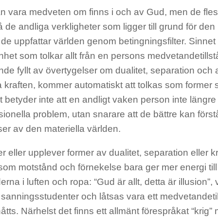
kan vara medveten om finns i och av Gud, men de fle
tå de andliga verkligheter som ligger till grund för den
de uppfattar världen genom betingningsfilter. Sinnet ä
et som tolkar allt från en persons medvetandetillst
e fyllt av övertygelser om dualitet, separation och 
 kraften, kommer automatiskt att tolkas som former 
t betyder inte att en andligt vaken person inte längre
ionella problem, utan snarare att de bättre kan förs
er av den materiella världen.
r eller upplever former av dualitet, separation eller k
rsom motstånd och förnekelse bara ger mer energi til
erna i luften och ropa: “Gud är allt, detta är illusion”, 
sanningsstudenter och låtsas vara ett medvetandeti
åtts. Närhelst det finns ett allmänt förespråkat “krig