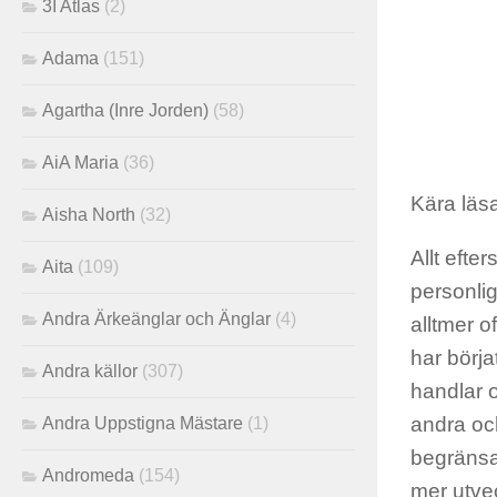
3I Atlas
(2)
Adama
(151)
Agartha (Inre Jorden)
(58)
AiA Maria
(36)
Kära läsa
Aisha North
(32)
Allt efte
Aita
(109)
personlig
Andra Ärkeänglar och Änglar
(4)
alltmer o
har börja
Andra källor
(307)
handlar 
andra oc
Andra Uppstigna Mästare
(1)
begränsad
Andromeda
(154)
mer utve