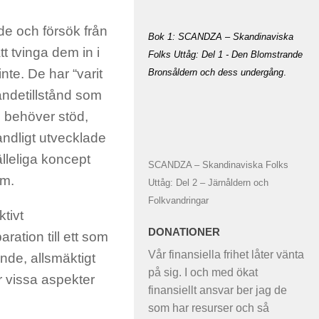
e och försök från
Bok 1: SCANDZA – Skandinaviska
tt tvinga dem in i
Folks Uttåg: Del 1 - Den Blomstrande
te. De har “varit
Bronsåldern och dess undergång
.
etandetillstånd som
e behöver stöd,
andligt utvecklade
älleliga koncept
SCANDZA – Skandinaviska Folks
em.
Uttåg: Del 2 – Järnåldern och
Folkvandringar
tivt
DONATIONER
ration till ett som
Vår finansiella frihet låter vänta
nde, allsmäktigt
på sig. I och med ökat
r vissa aspekter
finansiellt ansvar ber jag de
som har resurser och så