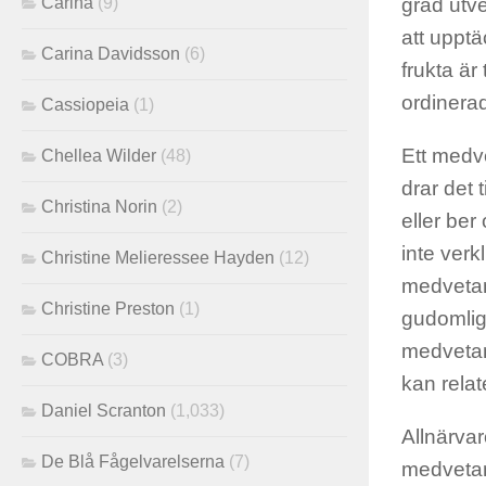
Carina
(9)
grad utv
att upptä
Carina Davidsson
(6)
frukta ä
ordinerad
Cassiopeia
(1)
Ett medv
Chellea Wilder
(48)
drar det 
Christina Norin
(2)
eller be
inte verk
Christine Melieressee Hayden
(12)
medvetan
Christine Preston
(1)
gudomlig
medvetan
COBRA
(3)
kan relate
Daniel Scranton
(1,033)
Allnärvar
De Blå Fågelvarelserna
(7)
medvetand