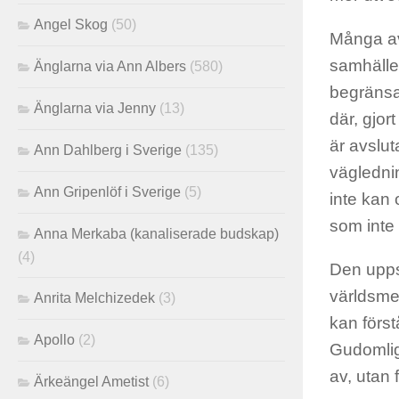
Angel Skog
(50)
Många av
samhället
Änglarna via Ann Albers
(580)
begränsad
Änglarna via Jenny
(13)
där, gjor
är avslut
Ann Dahlberg i Sverige
(135)
väglednin
Ann Gripenlöf i Sverige
(5)
inte kan 
som inte 
Anna Merkaba (kanaliserade budskap)
(4)
Den upps
världsmed
Anrita Melchizedek
(3)
kan först
Apollo
(2)
Gudomlig
av, utan 
Ärkeängel Ametist
(6)