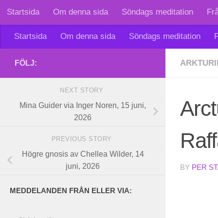
Startsida
Om denna sida
Söndags meditation
Fr
Skip to content
Startsida
Om denna sida
Söndags meditation
F
ARKTURI
FÖLJ:
NEXT STORY
Arc
Mina Guider via Inger Noren, 15 juni,
2026
Raff
PREVIOUS STORY
Högre gnosis av Chellea Wilder, 14
juni, 2026
BY
PER S
MEDDELANDEN FRÅN ELLER VIA: