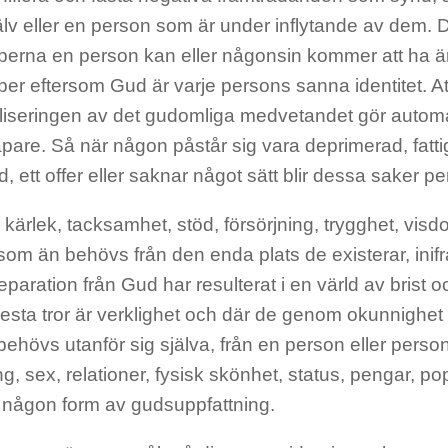
älv eller en person som är under inflytande av dem. 
erna en person kan eller någonsin kommer att ha ä
er eftersom Gud är varje persons sanna identitet. At
aliseringen av det gudomliga medvetandet gör automa
kapare. Så när någon påstår sig vara deprimerad, fatti
, ett offer eller saknar något sätt blir dessa saker p
d kärlek, tacksamhet, stöd, försörjning, trygghet, vis
om än behövs från den enda plats de existerar, inifr
 separation från Gud har resulterat i en värld av brist
esta tror är verklighet och där de genom okunnighet f
ehövs utanför sig själva, från en person eller person
g, sex, relationer, fysisk skönhet, status, pengar, popul
någon form av gudsuppfattning.