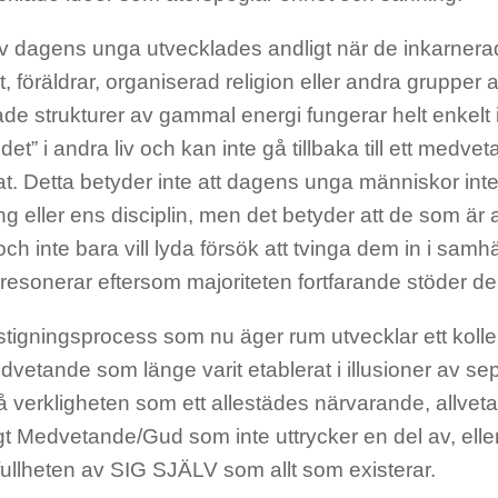
 dagens unga utvecklades andligt när de inkarnerad
, föräldrar, organiserad religion eller andra grupper a
e strukturer av gammal energi fungerar helt enkelt in
t det” i andra liv och kan inte gå tillbaka till ett medv
at. Detta betyder inte att dagens unga människor int
g eller ens disciplin, men det betyder att de som är 
och inte bara vill lyda försök att tvinga dem in i samh
resonerar eftersom majoriteten fortfarande stöder d
tigningsprocess som nu äger rum utvecklar ett kollek
vetande som länge varit etablerat i illusioner av sepa
å verkligheten som ett allestädes närvarande, allveta
t Medvetande/Gud som inte uttrycker en del av, elle
fullheten av SIG SJÄLV som allt som existerar.