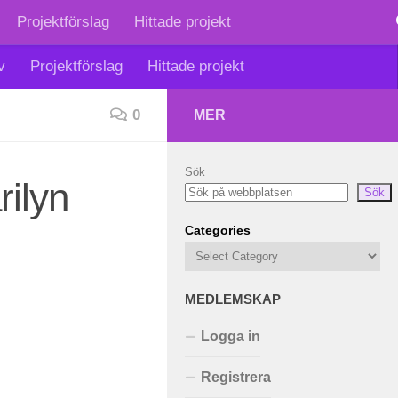
Projektförslag
Hittade projekt
v
Projektförslag
Hittade projekt
0
MER
Sök
ilyn
Sök
Categories
MEDLEMSKAP
Logga in
Registrera