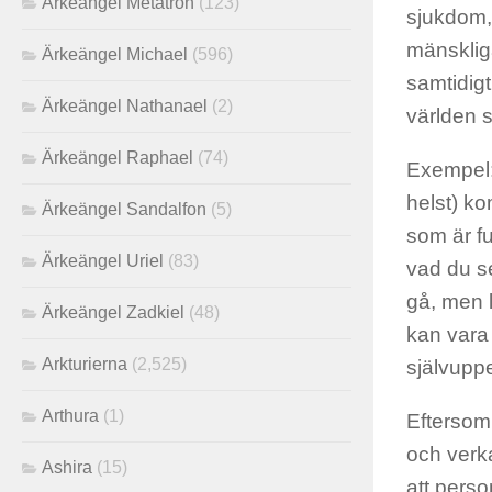
Ärkeängel Metatron
(123)
sjukdom, 
mänsklig
Ärkeängel Michael
(596)
samtidigt
Ärkeängel Nathanael
(2)
världen s
Ärkeängel Raphael
(74)
Exempel: 
helst) k
Ärkeängel Sandalfon
(5)
som är f
Ärkeängel Uriel
(83)
vad du se
gå, men 
Ärkeängel Zadkiel
(48)
kan vara
Arkturierna
(2,525)
självuppe
Arthura
(1)
Eftersom
och verka
Ashira
(15)
att pers