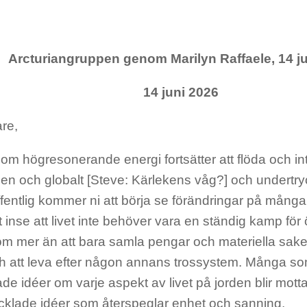
Arcturiangruppen genom Marilyn Raffaele, 14 j
14 juni 2026
re,
rsom högresonerande energi fortsätter att flöda och i
en och globalt [Steve: Kärlekens våg?] och undertryck
ffentlig kommer ni att börja se förändringar på mång
t inse att livet inte behöver vara en ständig kamp fö
om mer än att bara samla pengar och materiella sake
h att leva efter någon annans trossystem. Många so
e idéer om varje aspekt av livet på jorden blir motta
cklade idéer som återspeglar enhet och sanning.