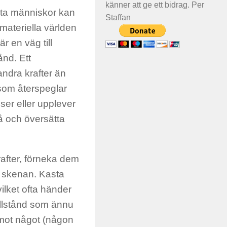
känner att ge ett bidrag. Per
sta människor kan
Staffan
 materiella världen
r en väg till
ånd. Ett
andra krafter än
som återspeglar
 ser eller upplever
tå och översätta
rafter, förneka dem
l skenan. Kasta
vilket ofta händer
llstånd som ännu
” mot något (någon