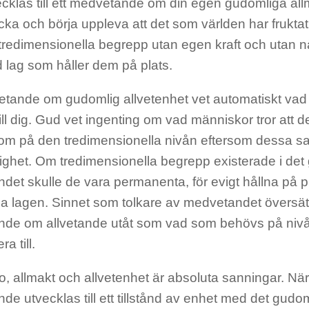
ecklas till ett medvetande om din egen gudomliga a
cka och börja uppleva att det som världen har fruktat 
r tredimensionella begrepp utan egen kraft och utan 
 lag som håller dem på plats.
etande om gudomlig allvetenhet vet automatiskt va
till dig. Gud vet ingenting om vad människor tror att d
r om på den tredimensionella nivån eftersom dessa s
lighet. Om tredimensionella begrepp existerade i de
det skulle de vara permanenta, för evigt hållna på p
a lagen. Sinnet som tolkare av medvetandet översätt
de om allvetande utåt som vad som behövs på niv
ra till.
o, allmakt och allvetenhet är absoluta sanningar. Nä
e utvecklas till ett tillstånd av enhet med det gudo