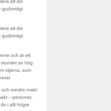
era att din
e gudomligt
era att din
e gudomligt
ymme och är ett
i stunder av hög
en stjärna, som
kerar.
e och mindre makt
makt – personer,
du i allt högre