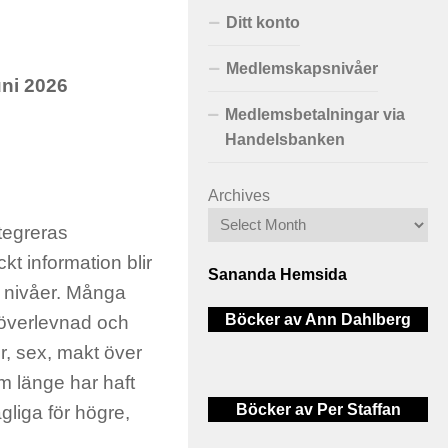
Ditt konto
Medlemskapsnivåer
uni 2026
Medlemsbetalningar via
Handelsbanken
Archives
ntegreras
t information blir
Sananda Hemsida
a nivåer. Många
Böcker av Ann Dahlberg
r överlevnad och
r, sex, makt över
m länge har haft
Böcker av Per Staffan
gliga för högre,