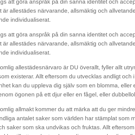
gs att göra anspråk på din sanna identitet och accept
t är allestädes närvarande, allsmäktig och allvetand
de individualiserat.
gs att göra anspråk på din sanna identitet och accept
t är allestädes närvarande, allsmäktig och allvetand
de individualiserat.
lig allestädesnärvaro är DU överallt, fyller allt utr
som existerar. Allt eftersom du utvecklas andligt och 
het kan du uppleva dig själv som en blomma, eller 
 genom ögonen på ett djur eller en fågel, eller dubbello
mlig allmakt kommer du att märka att du ger mindr
oändliga antalet saker som världen har stämplat som 
ch saker som ska undvikas och fruktas. Allt eftersom 