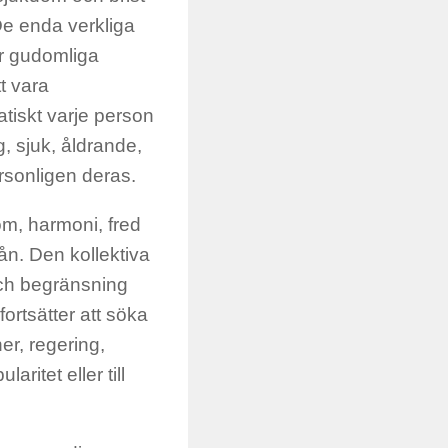
De enda verkliga
r gudomliga
t vara
tiskt varje person
g, sjuk, åldrande,
ersonligen deras.
dom, harmoni, fred
ån. Den kollektiva
 och begränsning
ortsätter att söka
er, regering,
aritet eller till