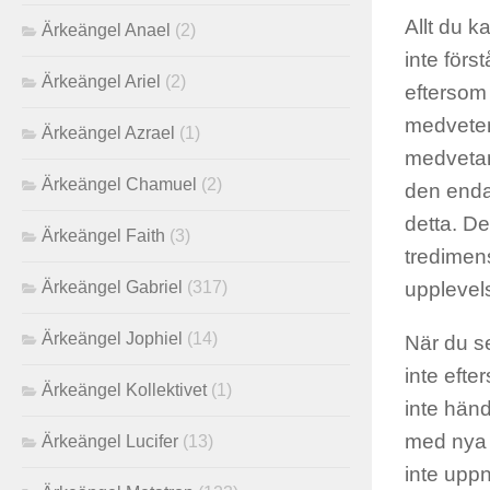
Allt du 
Ärkeängel Anael
(2)
inte förs
Ärkeängel Ariel
(2)
eftersom 
medvetenh
Ärkeängel Azrael
(1)
medvetand
Ärkeängel Chamuel
(2)
den enda
detta. De
Ärkeängel Faith
(3)
tredimens
upplevels
Ärkeängel Gabriel
(317)
Ärkeängel Jophiel
(14)
När du se
inte efte
Ärkeängel Kollektivet
(1)
inte händ
med nya 
Ärkeängel Lucifer
(13)
inte uppn