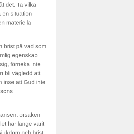
t det. Ta vilka
 en situation
en materiella
an brist på vad som
domlig egenskap
ig, förneka inte
n bli vägledd att
 inse att Gud inte
rsons
tansen, orsaken
et har länge varit
sjukdom och brist