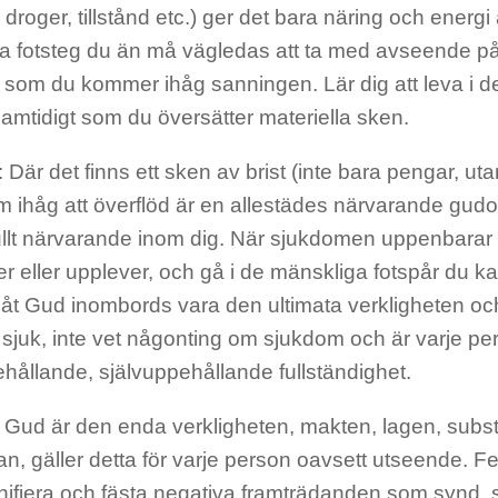
droger, tillstånd etc.) ger det bara näring och energi å
a fotsteg du än må vägledas att ta med avseende på
 som du kommer ihåg sanningen. Lär dig att leva i d
amtidigt som du översätter materiella sken.
Där det finns ett sken av brist (inte bara pengar, ut
om ihåg att överflöd är en allestädes närvarande gu
ullt närvarande inom dig. När sjukdomen uppenbarar s
r eller upplever, och gå i de mänskliga fotspår du ka
låt Gud inombords vara den ultimata verkligheten och
 sjuk, inte vet någonting om sjukdom och är varje pe
hållande, självuppehållande fullständighet.
 Gud är den enda verkligheten, makten, lagen, subs
n, gäller detta för varje person oavsett utseende. Fel
onifiera och fästa negativa framträdanden som synd, 