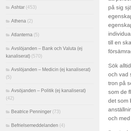
på sig sj
Ashtar
(453)
egenskap
Athena
(2)
egenskap
individu
Atlanterna
(5)
till en s
Avslöjanden – Bank och Valuta (ej
försämrad
kanaliserat)
(570)
Sök allti
Avslöjanden – Medicin (ej kanaliserat)
och vad s
(5)
tron ​​på
Avsöjanden – Politik (ej kanaliserat)
som de fl
(42)
det som b
anställnin
Beatrice Penninger
(73)
och med 
Befrielsemeddelanden
(4)