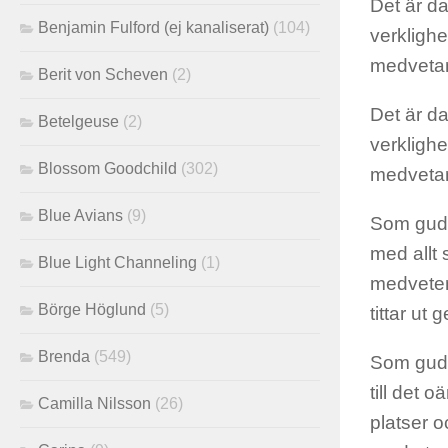
Det är da
Benjamin Fulford (ej kanaliserat)
(104)
verklighe
medvetan
Berit von Scheven
(2)
Det är da
Betelgeuse
(2)
verklighe
Blossom Goodchild
(302)
medvetan
Blue Avians
(9)
Som gudom
med allt 
Blue Light Channeling
(1)
medveten
Börge Höglund
(5)
tittar ut
Brenda
(549)
Som gudo
till det 
Camilla Nilsson
(26)
platser o