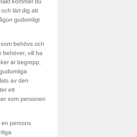
llmakt kommer du
och lärt dig att
någon gudomligt
d som behövs och
e behöver, vill ha
aker är begrepp,
t gudomliga
lats av den
er ett
åer som personen
r en persons
mliga