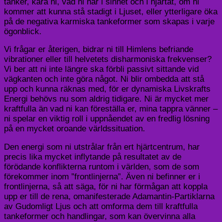
tänker, kära ni, vad ni har i sinnet och i hjärtat, om ni
kommer att kunna stå stadigt i Ljuset, eller ytterligare öka
på de negativa karmiska tankeformer som skapas i varje
ögonblick.
Vi frågar er återigen, bidrar ni till Himlens befriande
vibrationer eller till helvetets disharmoniska frekvenser?
Vi ber att ni inte längre ska förbli passivt sittande vid
vägkanten och inte göra något. Ni blir ombedda att stå
upp och kunna räknas med, för er dynamiska Livskrafts
Energi behövs nu som aldrig tidigare. Ni är mycket mer
kraftfulla än vad ni kan föreställa er, mina tappra vänner –
ni spelar en viktig roll i uppnåendet av en fredlig lösning
på en mycket oroande världssituation.
Den energi som ni utstrålar från ert hjärtcentrum, har
precis lika mycket inflytande på resultatet av de
förödande konflikterna runtom i världen, som de som
förekommer inom ”frontlinjerna”. Även ni befinner er i
frontlinjerna, så att säga, för ni har förmågan att koppla
upp er till de rena, omanifesterade Adamantin-Partiklarna
av Gudomligt Ljus och att omforma dem till kraftfulla
tankeformer och handlingar, som kan övervinna alla