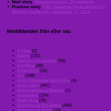
Next story
Adama via Asara, 25 september
Previous story
Den Galaktiska Federationen via
Blossom Goodchild – September 17, 2016
Meddelanden från eller via:
3I Atlas
(2)
Adama
(151)
Agartha (Inre Jorden)
(58)
AiA Maria
(36)
Aisha North
(32)
Aita
(109)
Andra Ärkeänglar och Änglar
(4)
Andra källor
(307)
Andra Uppstigna Mästare
(1)
Andromeda
(154)
Angel Skog
(50)
Änglarna via Ann Albers
(580)
Änglarna via Jenny
(13)