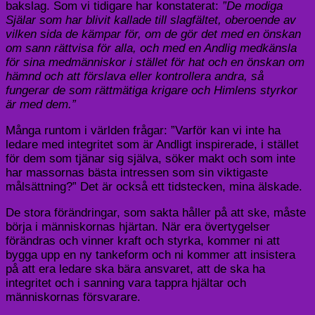
bakslag. Som vi tidigare har konstaterat:
”De modiga
Själar som har blivit kallade till slagfältet, oberoende av
vilken sida de kämpar för, om de gör det med en önskan
om sann rättvisa för alla, och med en Andlig medkänsla
för sina medmänniskor i stället för hat och en önskan om
hämnd och att förslava eller kontrollera andra, så
fungerar de som rättmätiga krigare och Himlens styrkor
är med dem.”
Många runtom i världen frågar: ”Varför kan vi inte ha
ledare med integritet som är Andligt inspirerade, i stället
för dem som tjänar sig själva, söker makt och som inte
har massornas bästa intressen som sin viktigaste
målsättning?” Det är också ett tidstecken, mina älskade.
De stora förändringar, som sakta håller på att ske, måste
börja i människornas hjärtan. När era övertygelser
förändras och vinner kraft och styrka, kommer ni att
bygga upp en ny tankeform och ni kommer att insistera
på att era ledare ska bära ansvaret, att de ska ha
integritet och i sanning vara tappra hjältar och
människornas försvarare.