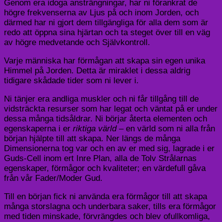
Genom era idoga ansträngningar, har ni förankrat de
högre frekvenserna av Ljus på och inom Jorden, och
därmed har ni gjort dem tillgängliga för alla dem som är
redo att öppna sina hjärtan och ta steget över till en väg
av högre medvetande och Självkontroll.
Varje människa har förmågan att skapa sin egen unika
Himmel på Jorden. Detta är miraklet i dessa aldrig
tidigare skådade tider som ni lever i.
Ni tänjer era andliga muskler och ni får tillgång till de
vidsträckta resurser som har legat och väntat på er under
dessa många tidsåldrar. Ni börjar återta elementen och
egenskaperna i er
riktiga värld
– en värld som ni alla från
början hjälpte till att skapa. Ner längs de många
Dimensionerna tog var och en av er med sig, lagrade i er
Guds-Cell inom ert Inre Plan, alla de Tolv Strålarnas
egenskaper, förmågor och kvaliteter; en värdefull gåva
från vår Fader/Moder Gud.
Till en början fick ni använda era förmågor till att skapa
många storslagna och underbara saker, tills era förmågor
med tiden minskade, förvrängdes och blev ofullkomliga,