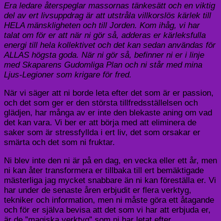
Era ledare återspeglar massornas tänkesätt och en viktig
del av ert livsuppdrag är att utstråla villkorslös kärlek till
HELA mänskligheten och till Jorden. Kom ihåg, vi har
talat om för er att när ni gör så, adderas er kärleksfulla
energi till hela kollektivet och det kan sedan användas för
ALLAS högsta goda. När ni gör så, befinner ni er i linje
med Skaparens Gudomliga Plan och ni står med mina
Ljus-Legioner som krigare för fred.
När vi säger att ni borde leta efter det som är er passion,
och det som ger er den största tillfredsställelsen och
glädjen, har många av er inte den blekaste aning om vad
det kan vara. Vi ber er att börja med att eliminera de
saker som är stressfyllda i ert liv, det som orsakar er
smärta och det som ni fruktar.
Ni blev inte den ni är på en dag, en vecka eller ett år, men
ni kan åter transformera er tillbaka till ert bemäktigade
mästerliga jag mycket snabbare än ni kan föreställa er. Vi
har under de senaste åren erbjudit er flera verktyg,
tekniker och information, men ni måste göra ett åtagande
och för er själva bevisa att det som vi har att erbjuda er,
är de ”magiska verktyg” som ni har letat efter.