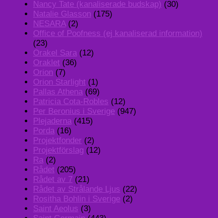
Nancy Tate (kanaliserade budskap)
(30)
Natalie Glasson
(175)
NESARA
(2)
Office of Poofness (ej kanaliserad information)
(23)
Orakel Sara
(12)
Oraklet
(36)
Orion
(7)
Orion Starlight
(1)
Pallas Athena
(69)
Patricia Cota-Robles
(12)
Per Beronius i Sverige
(947)
Plejaderna
(415)
Porda
(16)
Projektfonder
(2)
Projektförslag
(12)
Ra
(2)
Rådet
(205)
Rådet av 7
(21)
Rådet av Strålande Ljus
(22)
Rositha Bohlin i Sverige
(2)
Saint Aeolus
(3)