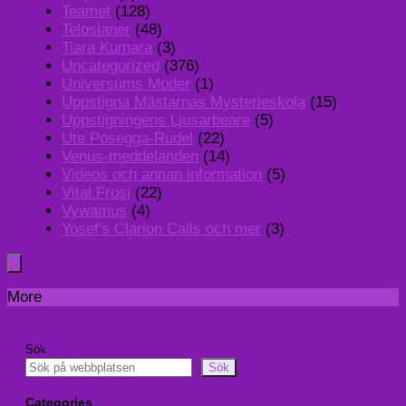
Teamet
(128)
Telosianer
(48)
Tiara Kumara
(3)
Uncategorized
(376)
Universums Moder
(1)
Uppstigna Mästarnas Mysterieskola
(15)
Uppstigningens Ljusarbeare
(5)
Ute Posegga-Rudel
(22)
Venus-meddelanden
(14)
Videos och annan information
(5)
Vital Frosi
(22)
Vywamus
(4)
Yosef's Clarion Calls och mer
(3)
More
Sök
Sök
Categories