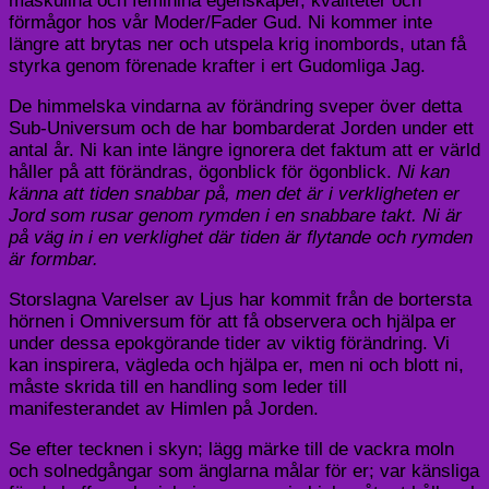
maskulina och feminina egenskaper, kvaliteter och
förmågor hos vår Moder/Fader Gud. Ni kommer inte
längre att brytas ner och utspela krig inombords, utan få
styrka genom förenade krafter i ert Gudomliga Jag.
De himmelska vindarna av förändring sveper över detta
Sub-Universum och de har bombarderat Jorden under ett
antal år. Ni kan inte längre ignorera det faktum att er värld
håller på att förändras, ögonblick för ögonblick.
Ni kan
känna att tiden snabbar på, men det är i verkligheten er
Jord som rusar genom rymden i en snabbare takt. Ni är
på väg in i en verklighet där tiden är flytande och rymden
är formbar.
Storslagna Varelser av Ljus har kommit från de bortersta
hörnen i Omniversum för att få observera och hjälpa er
under dessa epokgörande tider av viktig förändring. Vi
kan inspirera, vägleda och hjälpa er, men ni och blott ni,
måste skrida till en handling som leder till
manifesterandet av Himlen på Jorden.
Se efter tecknen i skyn; lägg märke till de vackra moln
och solnedgångar som änglarna målar för er; var känsliga