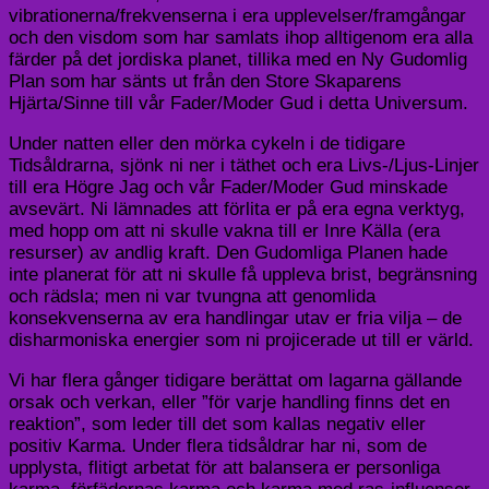
vibrationerna/frekvenserna i era upplevelser/framgångar
och den visdom som har samlats ihop alltigenom era alla
färder på det jordiska planet, tillika med en Ny Gudomlig
Plan som har sänts ut från den Store Skaparens
Hjärta/Sinne till vår Fader/Moder Gud i detta Universum.
Under natten eller den mörka cykeln i de tidigare
Tidsåldrarna, sjönk ni ner i täthet och era Livs-/Ljus-Linjer
till era Högre Jag och vår Fader/Moder Gud minskade
avsevärt. Ni lämnades att förlita er på era egna verktyg,
med hopp om att ni skulle vakna till er Inre Källa (era
resurser) av andlig kraft. Den Gudomliga Planen hade
inte planerat för att ni skulle få uppleva brist, begränsning
och rädsla; men ni var tvungna att genomlida
konsekvenserna av era handlingar utav er fria vilja – de
disharmoniska energier som ni projicerade ut till er värld.
Vi har flera gånger tidigare berättat om lagarna gällande
orsak och verkan, eller ”för varje handling finns det en
reaktion”, som leder till det som kallas negativ eller
positiv Karma. Under flera tidsåldrar har ni, som de
upplysta, flitigt arbetat för att balansera er personliga