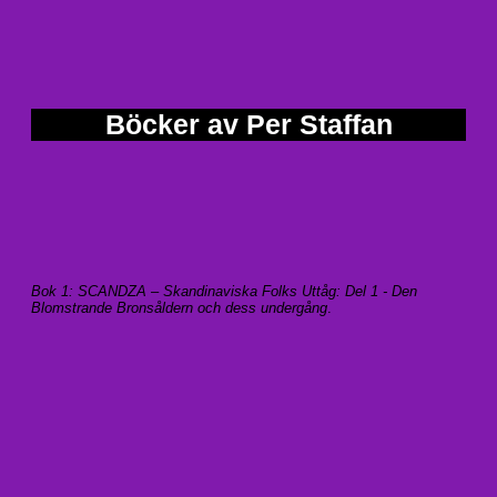
Böcker av Per Staffan
Bok 1: SCANDZA – Skandinaviska Folks Uttåg: Del 1 - Den
Blomstrande Bronsåldern och dess undergång
.