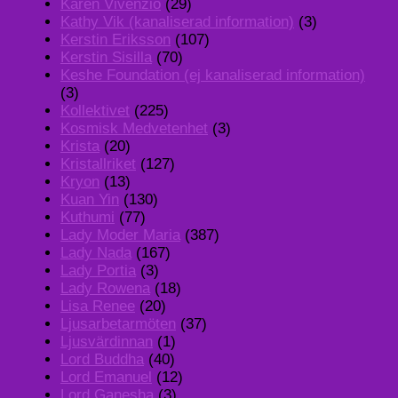
Karen Vivenzio
(29)
Kathy Vik (kanaliserad information)
(3)
Kerstin Eriksson
(107)
Kerstin Sisilla
(70)
Keshe Foundation (ej kanaliserad information)
(3)
Kollektivet
(225)
Kosmisk Medvetenhet
(3)
Krista
(20)
Kristallriket
(127)
Kryon
(13)
Kuan Yin
(130)
Kuthumi
(77)
Lady Moder Maria
(387)
Lady Nada
(167)
Lady Portia
(3)
Lady Rowena
(18)
Lisa Renee
(20)
Ljusarbetarmöten
(37)
Ljusvärdinnan
(1)
Lord Buddha
(40)
Lord Emanuel
(12)
Lord Ganesha
(3)