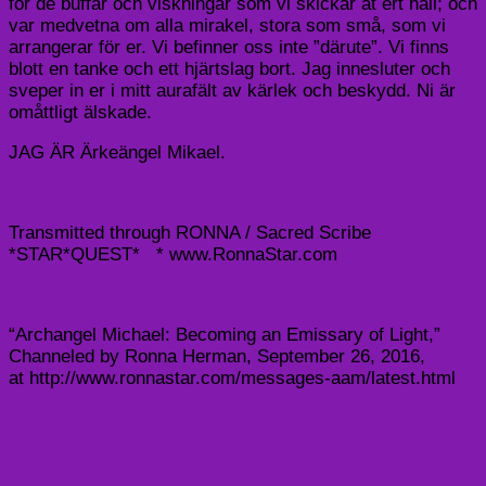
för de buffar och viskningar som vi skickar åt ert håll; och
var medvetna om alla mirakel, stora som små, som vi
arrangerar för er. Vi befinner oss inte ”därute”. Vi finns
blott en tanke och ett hjärtslag bort. Jag innesluter och
sveper in er i mitt aurafält av kärlek och beskydd. Ni är
omåttligt älskade.
JAG ÄR Ärkeängel Mikael.
Transmitted through RONNA / Sacred Scribe
*STAR*QUEST* * www.RonnaStar.com
“Archangel Michael: Becoming an Emissary of Light,”
Channeled by Ronna Herman, September 26, 2016,
at http://www.ronnastar.com/messages-aam/latest.html