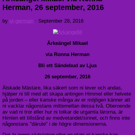
Herman, 26 september, 2016
by
st-germain
·
September 28, 2016
Ärkeängel Mikael
via Ronna Herman
Bli ett Sändebud av Ljus
26 september, 2016
Älskade Mästare, lika säkert som ni lever och andas,
hjälper ni till med att skapa antingen Himmel eller helvete
på jorden – eller kanske många av er möjligen känner att
ni vacklar någonstans mittemellan dessa två. Oberoende
av vad ni tror eller hur ni tolkar de urgamla lärorna, är
Himlen ett tillstånd av medvetandet/sinnet, och finns inte
någonstans ”därute” i de högre dimensionerna.
Det är ingen
slutstation
eller en plats ni kanske kan