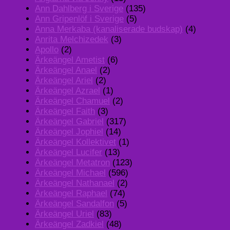
Ann Dahlberg i Sverige
(135)
Ann Gripenlöf i Sverige
(5)
Anna Merkaba (kanaliserade budskap)
(4)
Anrita Melchizedek
(3)
Apollo
(2)
Ärkeängel Ametist
(6)
Ärkeängel Anael
(2)
Ärkeängel Ariel
(2)
Ärkeängel Azrael
(1)
Ärkeängel Chamuel
(2)
Ärkeängel Faith
(3)
Ärkeängel Gabriel
(317)
Ärkeängel Jophiel
(14)
Ärkeängel Kollektivet
(1)
Ärkeängel Lucifer
(13)
Ärkeängel Metatron
(123)
Ärkeängel Michael
(596)
Ärkeängel Nathanael
(2)
Ärkeängel Raphael
(74)
Ärkeängel Sandalfon
(5)
Ärkeängel Uriel
(83)
Ärkeängel Zadkiel
(48)