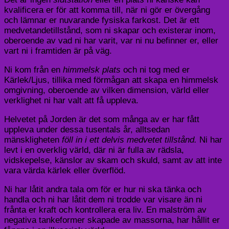
kvalificera er för att komma till, när ni gör er övergång
och lämnar er nuvarande fysiska farkost. Det är ett
medvetandetillstånd, som ni skapar och existerar inom,
oberoende av vad ni har varit, var ni nu befinner er, eller
vart ni i framtiden är på väg.
Ni kom från en
himmelsk plats
och ni tog med er
Kärlek/Ljus, tillika med förmågan att skapa en himmelsk
omgivning, oberoende av vilken dimension, värld eller
verklighet ni har valt att få uppleva.
Helvetet på Jorden är det som många av er har fått
uppleva under dessa tusentals år, alltsedan
mänskligheten
föll in i ett delvis medvetet tillstånd.
Ni har
levt i en overklig värld, där ni är fulla av rädsla,
vidskepelse, känslor av skam och skuld, samt av att inte
vara värda kärlek eller överflöd.
Ni har låtit andra tala om för er hur ni ska tänka och
handla och ni har låtit dem ni trodde var visare än ni
frånta er kraft och kontrollera era liv. En malström av
negativa tankeformer skapade av massorna, har hållit er