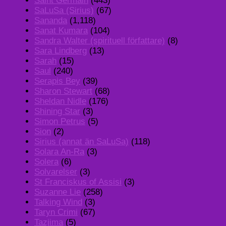
Saint Germain
(443)
SaLuSa (Sirius)
(67)
Sananda
(1,118)
Sanat Kumara
(104)
Sandra Walter (spirituell författare)
(8)
Sara Lindberg
(13)
Sarah
(15)
Saul
(240)
Serapis Bey
(39)
Sharon Stewart
(68)
Sheldan Nidle
(176)
Shining Star
(3)
Simon Petrus
(5)
Sion
(2)
Sirius (annat än SaLuSa)
(118)
Solara An-Ra
(3)
Solera
(6)
Solvarelser
(3)
St Franciskus of Assisi
(3)
Suzanne Lie
(258)
Talking Wind
(3)
Taryn Crimi
(67)
Tazjima
(5)