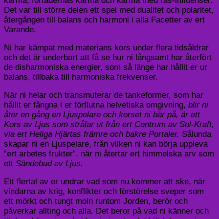
karma, förfädernas karma och karma med ras-influenser.
Det var till större delen ett spel med dualitet och polaritet,
återgången till balans och harmoni i alla Facetter av ert
Varande.
Ni har kämpat med materians kors under flera tidsåldrar
och det är underbart att få se hur ni långsamt har återfört
de disharmoniska energier, som så länge har hållit er ur
balans, tillbaka till harmoniska frekvenser.
När ni helar och transmuterar de tankeformer, som har
hållit er fångna i er förflutna helvetiska omgivning,
blir ni
åter en gång en Ljuspelare och korset ni bär på, är ett
Kors av Ljus som strålar ut från ert Centrum av Sol-Kraft,
via ert Heliga Hjärtas främre och bakre Portaler.
Sålunda
skapar ni en Ljuspelare, från vilken ni kan börja uppleva
”ert arbetes frukter”, när ni återtar ert himmelska arv som
ett
Sändebud av Ljus.
Ett flertal av er undrar vad som nu kommer att ske, när
vindarna av krig, konflikter och förstörelse sveper som
ett mörkt och tungt moln runtom Jorden, berör och
påverkar allting och alla. Det beror på vad ni känner och