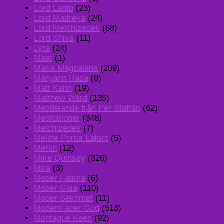
Lord Lanto
(23)
Lord Maitreya
(24)
Lord Melchizedek
(68)
Lord Shiva
(11)
Lyra
(24)
Maat
(1)
Maria Magdalena
(209)
Maryann Rada
(8)
Matt Kahn
(19)
Matthew Ward
(135)
Meddelande från Per Staffan
(62)
Meditationer
(348)
Melchizedek
(7)
Méline Portia Lafont
(5)
Merlin
(12)
Mike Quinsey
(326)
Mira
(3)
Moder Fatima
(6)
Moder Gaia
(110)
Moder Sekhmet
(11)
Moder/Fader Gud
(513)
Montague Keen
(92)