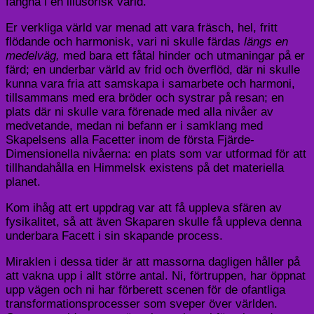
fångna i en illusorisk värld.
Er verkliga värld var menad att vara fräsch, hel, fritt
flödande och harmonisk, vari ni skulle färdas
längs en
medelväg,
med bara ett fåtal hinder och utmaningar på er
färd; en underbar värld av frid och överflöd, där ni skulle
kunna vara fria att samskapa i samarbete och harmoni,
tillsammans med era bröder och systrar på resan; en
plats där ni skulle vara förenade med alla nivåer av
medvetande, medan ni befann er i samklang med
Skapelsens alla Facetter inom de första Fjärde-
Dimensionella nivåerna: en plats som var utformad för att
tillhandahålla en Himmelsk existens på det materiella
planet.
Kom ihåg att ert uppdrag var att få uppleva sfären av
fysikalitet, så att även Skaparen skulle få uppleva denna
underbara Facett i sin skapande process.
Miraklen i dessa tider är att massorna dagligen håller på
att vakna upp i allt större antal. Ni, förtruppen, har öppnat
upp vägen och ni har förberett scenen för de ofantliga
transformationsprocesser som sveper över världen.