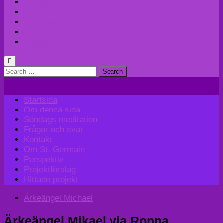
Kontakt
Om St. Germain
Perspektiv
Projektförslag
Hittade projekt
Search
for:
Startsida
Om denna sida
Söndags meditation
Frågor och svar
Kontakt
Om St. Germain
Perspektiv
Projektförslag
Hittade projekt
Ärkeängel Michael
Ärkeängel Mikael via Ronna