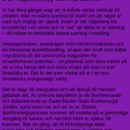
Vi har flera gånger sagt att ni måste vända vetskap till
visdom, eller ni måste komma till insikt om att något är
sant och möjligt att uppnå. Insikt är när någonting blir
kristallklart i ert sinne och ni ”vet” att detta är er sanning
– då måste ni verkställa denna sanning i handling.
Vetskap/visdom, överdragen med kärlek/medkänsla och
en fokuserad avsikt/handling, skapar den kraft som håller
i nycklarna till det universella magasinet för
omanifesterad potential – en potential som bara väntar på
att ni ska forma den och börja skapa allt som ni kan
föreställa er. Det är det som väntar på er i er nya
himmelska morgondags värld.
Det är dags för integration och att återgå till harmoni
gällande allt. Av yttersta betydelse är ett återförenande
och balanserande av Fader/Moder Guds-Krafterna på
Jorden, samt inom var och en av er. Denna
återföreningsprocess kommer att snabba på er personliga
återgång till balans och harmoni inom er själva. Ni
kommer, åter en gång, att få förkroppsliga både