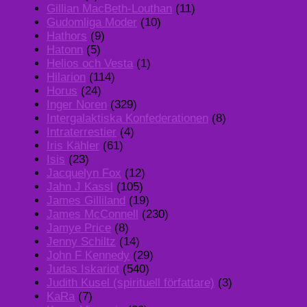
Gillian MacBeth-Louthan
(11)
Gudomliga Moder
(10)
Hathors
(9)
Hatonn
(5)
Helios och Vesta
(1)
Hilarion
(114)
Horus
(24)
Inger Noren
(329)
Intergalaktiska Konfederationen
(8)
Intraterrestier
(4)
Iris Kähler
(61)
Isis
(23)
Jacquelyn Fox
(12)
Jahn J Kassl
(105)
James Gilliland
(19)
James McConnell
(230)
Jamye Price
(8)
Jenny Schiltz
(14)
John F Kennedy
(29)
Judas Iskariot
(540)
Judith Kusel (spirituell författare)
(3)
KaRa
(7)