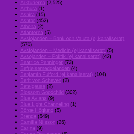
Arkturierna
(2,525)
Arthura
(1)
Ashira
(15)
Ashtar
(452)
Athena
(2)
Atlanterna
(5)
Avslöjanden – Bank och Valuta (ej kanaliserat)
(570)
Avslöjanden – Medicin (ej kanaliserat)
(5)
Avsöjanden – Politik (ej kanaliserat)
(42)
Beatrice Penninger
(73)
Befrielsemeddelanden
(4)
Benjamin Fulford (ej kanaliserat)
(104)
Berit von Scheven
(2)
Betelgeuse
(2)
Blossom Goodchild
(302)
Blue Avians
(9)
Blue Light Channeling
(1)
Börge Höglund
(5)
Brenda
(549)
Camilla Nilsson
(26)
Carina
(9)