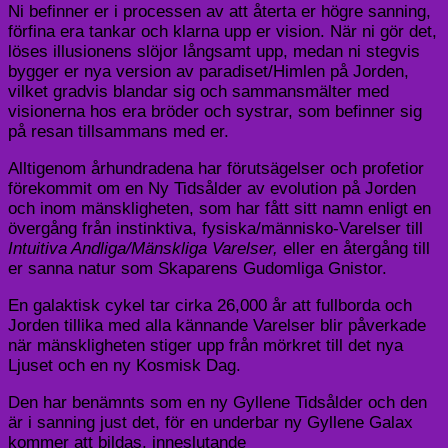
Ni befinner er i processen av att återta er högre sanning,
förfina era tankar och klarna upp er vision. När ni gör det,
löses illusionens slöjor långsamt upp, medan ni stegvis
bygger er nya version av paradiset/Himlen på Jorden,
vilket gradvis blandar sig och sammansmälter med
visionerna hos era bröder och systrar, som befinner sig
på resan tillsammans med er.
Alltigenom århundradena har förutsägelser och profetior
förekommit om en Ny Tidsålder av evolution på Jorden
och inom mänskligheten, som har fått sitt namn enligt en
övergång från instinktiva, fysiska/människo-Varelser till
Intuitiva Andliga/Mänskliga Varelser,
eller en återgång till
er sanna natur som Skaparens Gudomliga Gnistor.
En galaktisk cykel tar cirka 26,000 år att fullborda och
Jorden tillika med alla kännande Varelser blir påverkade
när mänskligheten stiger upp från mörkret till det nya
Ljuset och en ny Kosmisk Dag.
Den har benämnts som en ny Gyllene Tidsålder och den
är i sanning just det, för en underbar ny Gyllene Galax
kommer att bildas, inneslutande