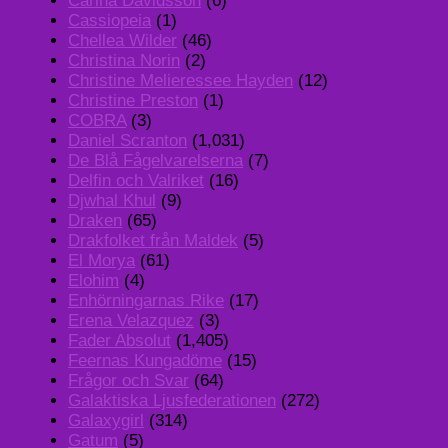
Carina Davidsson
(6)
Cassiopeia
(1)
Chellea Wilder
(46)
Christina Norin
(2)
Christine Melieressee Hayden
(12)
Christine Preston
(1)
COBRA
(3)
Daniel Scranton
(1,031)
De Blå Fågelvarelserna
(7)
Delfin och Valriket
(16)
Djwhal Khul
(9)
Draken
(65)
Drakfolket från Maldek
(5)
El Morya
(61)
Elohim
(4)
Enhörningarnas Rike
(17)
Erena Velazquez
(3)
Fader Absolut
(1,405)
Feernas Kungadöme
(15)
Frågor och Svar
(64)
Galaktiska Ljusfederationen
(272)
Galaxygirl
(314)
Gatum
(5)