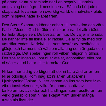
på grund av att ni ramlade ner i en negativ illusorisk
omgivning i de lägre dimensionerna. Sålunda började ni
skapa och leva inom en overklig värld, en helvetisk plats
som ni själva hade skapat fram.
Den Store Skaparen känner enbart till perfektion och våra
Fader-/Moder- Gud-föräldrar önskar bara det allra bästa
för hela Skapelsen. De bestraffar inte. De väljer inte sida.
De känner inte till ilska eller rädsla. De är fyllda med och
utstrålar endast Kärlek/Ljus, som består av medkänsla,
glädje och harmoni, så väl som alla ting som är goda och
rättfärdiga. Det spelar ingen roll vilken religion ni tillhör.
Det spelar ingen roll om ni är ateist, agnostiker, eller om
ni säger att ni hatar eller förnekar Gud.
Ni kommer aldrig verkligen att dö; ni bara ändrar er form.
Ni är odödliga. Kom ihåg att ni är en Skaparens
Ljusbrytning/Gnista. Ni ser genom en lins som består av
vibrationsfrekvenser, vilka är sammansatta av
tankeformer, avsikter och handlingar, som resulterar i en
verklighetsbild som ni har skapat fram under många
tusentals livstider.