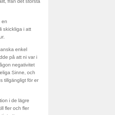
t, från det största
s en
skickliga i att
ur.
 ganska enkel
de på att ni var i
någon negativitet
eliga Sinne, och
illgängligt för er
ion i de lägre
l fler och fler