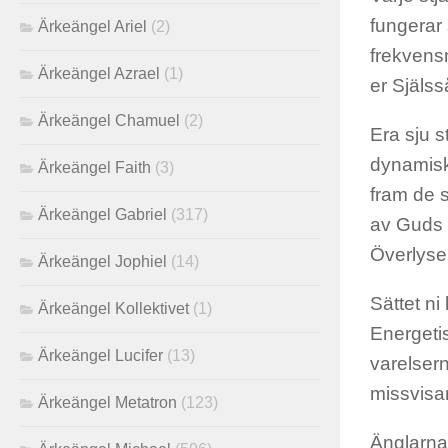
fungerar
Ärkeängel Ariel
(2)
frekvens
Ärkeängel Azrael
(1)
er Själs
Ärkeängel Chamuel
(2)
Era sju s
dynamiska
Ärkeängel Faith
(3)
fram de s
Ärkeängel Gabriel
(317)
av Guds 
Överlyse
Ärkeängel Jophiel
(14)
Sättet ni
Ärkeängel Kollektivet
(1)
Energeti
Ärkeängel Lucifer
(13)
varelsern
missvisa
Ärkeängel Metatron
(123)
Änglarna