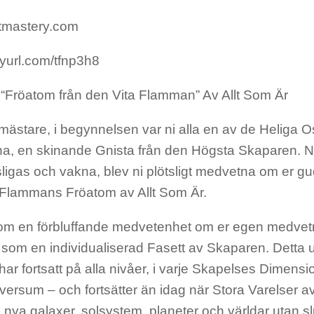
tmastery.com
inyurl.com/tfnp3h8
 “Fröatom från den Vita Flamman” Av Allt Som Är
ästare, i begynnelsen var ni alla en av de Heliga O
a, en skinande Gnista från den Högsta Skaparen. När
sligas och vakna, blev ni plötsligt medvetna om er 
 Flammans Fröatom av Allt Som Är.
m en förbluffande medvetenhet om er egen medve
 som en individualiserad Fasett av Skaparen. Dett
har fortsatt på alla nivåer, i varje Skapelses Dimens
versum – och fortsätter än idag när Stora Varelser a
 nya galaxer, solsystem, planeter och världar utan sl