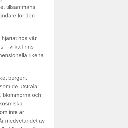
de, tillsammans
sändare för den
 hjärtat hos vår
s – vilka finns
mensionella rikena
ket bergen,
rsom de utstrålar
en, blommorna och
 kosmiska
om inte är
 Är medvetandet av