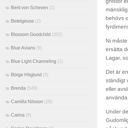
gnistor e
Berit von Scheven
(2)
mänskligh
behövs o
Betelgeuse
(2)
fyrdimen
Blossom Goodchild
(302)
Ni måste
Blue Avians
(9)
ersätta 
Lagar, s
Blue Light Channeling
(1)
Det är e
Börge Höglund
(5)
ständigt 
Brenda
(549)
eller avs
använda 
Camilla Nilsson
(26)
Under des
Carina
(9)
Gudomlig 