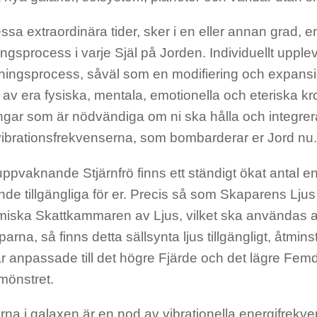
sa extraordinära tider, sker i en eller annan grad, en
gsprocess i varje Själ på Jorden. Individuellt upplev
ningsprocess, såväl som en modifiering och expansi
av era fysiska, mentala, emotionella och eteriska kr
ngar som är nödvändiga om ni ska hålla och integrer
ibrationsfrekvenserna, som bombarderar er Jord nu.
ppvaknande Stjärnfrö finns ett ständigt ökat antal en
e tillgängliga för er. Precis så som Skaparens Ljus 
iska Skattkammaren av Ljus, vilket ska användas 
rna, så finns detta sällsynta ljus tillgängligt, åtmins
r anpassade till det högre Fjärde och det lägre Fem
mönstret.
ärna i galaxen är en nod av vibrationella energifrekv