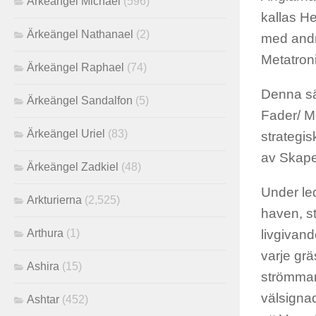
Ärkeängel Michael
(596)
kallas He
Ärkeängel Nathanael
(2)
med andra
Metatron
Ärkeängel Raphael
(74)
Denna säl
Ärkeängel Sandalfon
(5)
Fader/ Mo
Ärkeängel Uriel
(83)
strategis
av Skape
Ärkeängel Zadkiel
(48)
Under le
Arkturierna
(2,525)
haven, st
Arthura
(1)
livgivand
varje gr
Ashira
(15)
strömmarn
välsigna
Ashtar
(452)