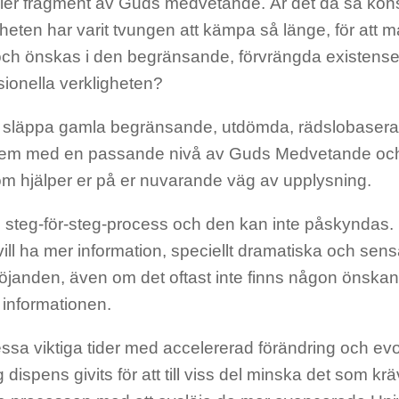
ller fragment av Guds medvetande. Är det då så konst
eten har varit tvungen att kämpa så länge, för att 
ch önskas i den begränsande, förvrängda existensen
sionella verkligheten?
 släppa gamla begränsande, utdömda, rädslobasera
dem med en passande nivå av Guds Medvetande och
om hjälper er på er nuvarande väg av upplysning.
n steg-för-steg-process och den kan inte påskyndas.
vill ha mer information, speciellt dramatiska och sens
löjanden, även om det oftast inte finns någon önskan a
informationen.
sa viktiga tider med accelererad förändring och evo
dispens givits för att till viss del minska det som kräv