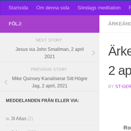
Startsida
Om denna sida
Söndags meditation
F
ÄRKEÄNG
FÖLJ:
NEXT STORY
Ärk
Jesus via John Smallman, 2 april
2021
2 ap
PREVIOUS STORY
Mike Quinsey Kanaliserar Sitt Högre
Jag, 2 april, 2021
BY
ST-GE
MEDDELANDEN FRÅN ELLER VIA:
3I Atlas
(2)
Ro