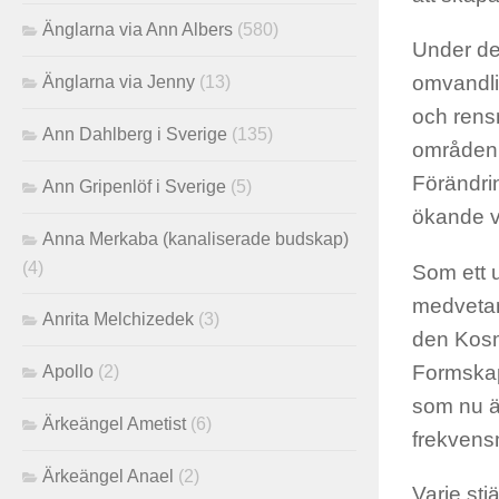
Änglarna via Ann Albers
(580)
Under des
omvandlin
Änglarna via Jenny
(13)
och rens
Ann Dahlberg i Sverige
(135)
områden 
Förändri
Ann Gripenlöf i Sverige
(5)
ökande v
Anna Merkaba (kanaliserade budskap)
(4)
Som ett u
medvetand
Anrita Melchizedek
(3)
den Kosm
Formskapa
Apollo
(2)
som nu ä
Ärkeängel Ametist
(6)
frekvens
Ärkeängel Anael
(2)
Varje stj