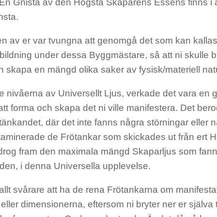
 En Gnista av den Högsta Skaparens Essens finns i all
insta.
en av er var tvungna att genomgå det som kan kalla
tbildning under dessa Byggmästare, så att ni skulle bli 
 skapa en mängd olika saker av fysisk/materiell nat
e nivåerna av Universellt Ljus, verkade det vara en
tt forma och skapa det ni ville manifestera. Det berod
tänkandet, där det inte fanns några störningar eller 
aminerade de Frötankar som skickades ut från ert H
i drog fram den maximala mängd Skaparljus som fanns t
iden, i denna Universella upplevelse.
allt svårare att ha de rena Frötankarna om manifestat
eller dimensionerna, eftersom ni bryter ner er själva til