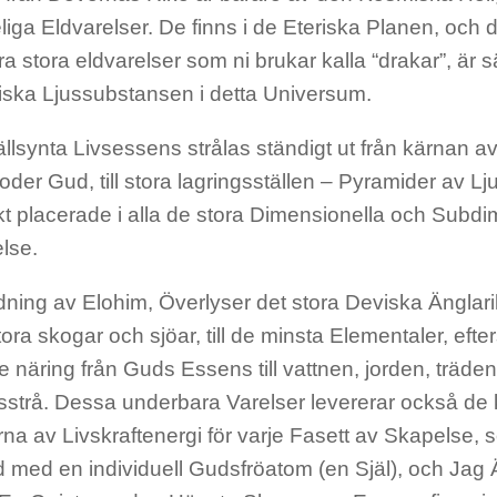
liga Eldvarelser. De finns i de Eteriska Planen, och 
 stora eldvarelser som ni brukar kalla “drakar”, är 
iska Ljussubstansen i detta Universum.
lsynta Livsessens strålas ständigt ut från kärnan av
der Gud, till stora lagringsställen – Pyramider av Lju
kt placerade i alla de stora Dimensionella och Subdi
lse.
dning av Elohim, Överlyser det stora Deviska Änglari
ora skogar och sjöar, till de minsta Elementaler, efte
e näring från Guds Essens till vattnen, jorden, träd
ässtrå. Dessa underbara Varelser levererar också de
a av Livskraftenergi för varje Fasett av Skapelse, s
d med en individuell Gudsfröatom (en Själ), och Jag