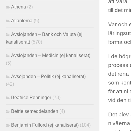
att Vara.
Athena
(2)
till det m
Atlanterna
(5)
Var och 
lärlingsu
Avslöjanden – Bank och Valuta (ej
forma och
kanaliserat)
(570)
Avslöjanden – Medicin (ej kanaliserat)
I de högr
(5)
process a
det rena 
Avsöjanden – Politik (ej kanaliserat)
som kont
(42)
för att n
Beatrice Penninger
(73)
vid den t
Befrielsemeddelanden
(4)
Det blev 
nivåerna 
Benjamin Fulford (ej kanaliserat)
(104)