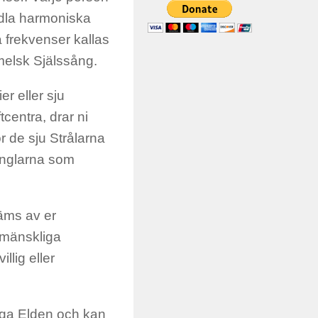
edla harmoniska
 frekvenser kallas
melsk Själssång.
er eller sju
tcentra, drar ni
r de sju Strålarna
änglarna som
täms av er
 mänskliga
llig eller
iga Elden och kan