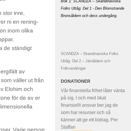
Bok 1: SCANDZA – Skandinaviska
Folks Uttåg: Del 1 - Den Blomstrande
 stor inre,
Bronsåldern och dess undergång
.
er ni en rening-
on inom olika
oppar.
a de ständigt
SCANDZA – Skandinaviska Folks
Uttåg: Del 2 – Järnåldern och
Folkvandringar
ergifält av
som väller ut från
DONATIONER
av Elohim och
Vår finansiella frihet låter vänta
tone för de av er
på sig. I och med ökat
finansiellt ansvar ber jag de
dimensionella
som har resurser och så
känner att ge ett bidrag. Per
Staffan
enser. Varje person