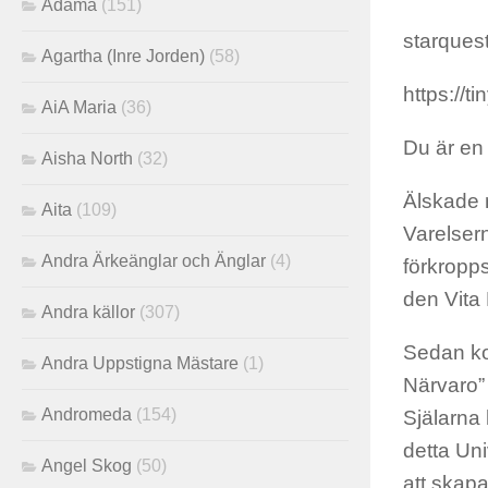
Adama
(151)
starques
Agartha (Inre Jorden)
(58)
https://t
AiA Maria
(36)
Du är en
Aisha North
(32)
Älskade m
Aita
(109)
Varelsern
Andra Ärkeänglar och Änglar
(4)
förkropp
den Vita
Andra källor
(307)
Sedan ko
Andra Uppstigna Mästare
(1)
Närvaro”
Andromeda
(154)
Själarna 
detta Uni
Angel Skog
(50)
att skapa