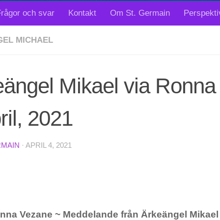
rågor och svar
Kontakt
Om St. Germain
Perspekti
EL MICHAEL
eängel Mikael via Ronna
ril, 2021
RMAIN
·
APRIL 4, 2021
nna Vezane ~ Meddelande från Ärkeängel Mikael 2