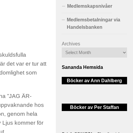
Medlemskapsnivåer
Medlemsbetalningar via
Handelsbanken
Archives
skuldsfulla
 det var er tur att
Sananda Hemsida
gudomlighet som
Böcker av Ann Dahlberg
tna ”JAG ÄR-
a uppvaknande hos
Böcker av Per Staffan
ion, genom hela
v Ljus kommer för
ut.