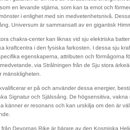
 som en levande stjärna, som kan ta emot och förm
mönster i enlighet med sin medvetenhetsnivå. Dessa
sång. Universum är sammansatt av en gigantisk Him
tora chakra-center kan liknas vid sju elektriska batteri
 kraftcentra i den fysiska farkosten. I dessa sju kraf
pecifika egenskaperna, attributen och förmågorna fö
medvetande, via Strålningen från de Sju stora ärke
r mänskligheten.
 kvalificerar er på och använder dessa energier, bes
ska Signatur och Själssång. De högsensitiva, vakna
a känner er resonans och kan urskilja om den är välvi
nde.
 från Devornas Rike är bärare av den Kosmiska Hel