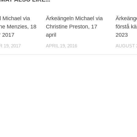
 Michael via
Ärkeängeln Michael via
Ärkeänge
ne Menzies, 18
Christine Preston, 17
förstå kä
 2017
april
2023
19, 2017
APRIL 19, 2016
AUGUST 2