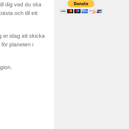
till dig vad du ska
bästa och till ett
 er idag att skicka
 för planeten i
egion.