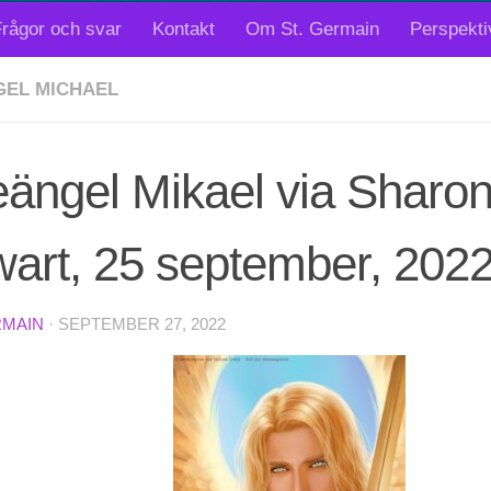
rågor och svar
Kontakt
Om St. Germain
Perspekti
EL MICHAEL
eängel Mikael via Sharo
wart, 25 september, 202
RMAIN
·
SEPTEMBER 27, 2022