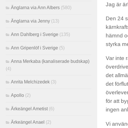
Jag är är
Änglarna via Ann Albers
(580)
Den 24 s
Änglarna via Jenny
(13)
kärnkraft
Ann Dahlberg i Sverige
(135)
hämnd oc
styrka me
Ann Gripenlöf i Sverige
(5)
Var inte 
Anna Merkaba (kanaliserade budskap)
överdrive
(4)
det allm
Anrita Melchizedek
(3)
det förfl
överlever
Apollo
(2)
för att b
Ärkeängel Ametist
(6)
ingen anl
Ärkeängel Anael
(2)
Vi använd