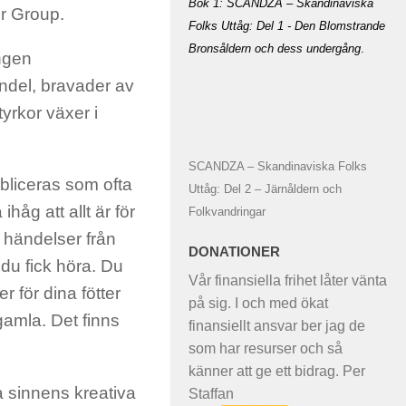
Bok 1: SCANDZA – Skandinaviska
or Group.
Folks Uttåg: Del 1 - Den Blomstrande
Bronsåldern och dess undergång
.
ngen
andel, bravader av
yrkor växer i
SCANDZA – Skandinaviska Folks
ubliceras som ofta
Uttåg: Del 2 – Järnåldern och
åg att allt är för
Folkvandringar
 händelser från
DONATIONER
 du fick höra. Du
Vår finansiella frihet låter vänta
r för dina fötter
på sig. I och med ökat
gamla. Det finns
finansiellt ansvar ber jag de
som har resurser och så
känner att ge ett bidrag. Per
a sinnens kreativa
Staffan