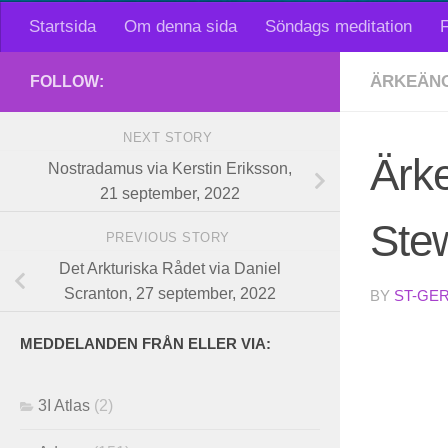
Startsida
Om denna sida
Söndags meditation
F
ÄRKEÄNG
FOLLOW:
NEXT STORY
Ärk
Nostradamus via Kerstin Eriksson,
21 september, 2022
Ste
PREVIOUS STORY
Det Arkturiska Rådet via Daniel
Scranton, 27 september, 2022
BY
ST-GE
MEDDELANDEN FRÅN ELLER VIA:
3I Atlas
(2)