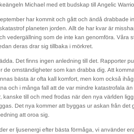
keängeln Michael med ett budskap till Angelic Warri
eptember har kommit och gått och ändå drabbade i
skatastrof planeten jorden. Allt de har kvar är missh
h vedergällning som de inte kan genomföra. Våra st
dan deras drar sig tillbaka i mörkret.
rädda. Det finns ingen anledning till det. Rapporter p
r de omständigheter som kan drabba dig. Att komma ih
ännas bästa är ofta kall komfort, men kom också ihåg
utna och i många fall att de var mindre katastrofala än
, kanske till och med frodas när den nya världen ligge
yggas. Det nya kommer att byggas ur askan från det 
edning att oroa sig.
er er ljusenergi efter bästa förmåga, vi använder er