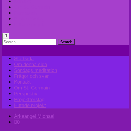
Kontakt
Om St. Germain
Perspektiv
Projektförslag
Hittade projekt
Search
for:
Startsida
Om denna sida
Söndags meditation
Frågor och svar
Kontakt
Om St. Germain
Perspektiv
Projektförslag
Hittade projekt
Ärkeängel Michael
0