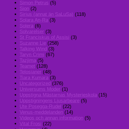
Simon Petrus
(5)
Sion
(2)
Sirius (annat än SaLuSa)
(118)
Solara An-Ra
(3)
Solera
(6)
Solvarelser
(3)
St Franciskus of Assisi
(3)
Suzanne Lie
(258)
Talking Wind
(3)
Taryn Crimi
(67)
Tazjima
(5)
Teamet
(128)
Telosianer
(48)
Tiara Kumara
(3)
Uncategorized
(376)
Universums Moder
(1)
Uppstigna Mästarnas Mysterieskola
(15)
Uppstigningens Ljusarbeare
(5)
Ute Posegga-Rudel
(22)
Venus-meddelanden
(14)
Videos och annan information
(5)
Vital Frosi
(22)