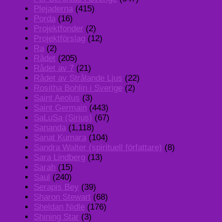
Plejaderna
(415)
Porda
(16)
Projektfonder
(2)
Projektförslag
(12)
Ra
(2)
Rådet
(205)
Rådet av 7
(21)
Rådet av Strålande Ljus
(22)
Rositha Bohlin i Sverige
(2)
Saint Aeolus
(3)
Saint Germain
(443)
SaLuSa (Sirius)
(67)
Sananda
(1,118)
Sanat Kumara
(104)
Sandra Walter (spirituell författare)
(8)
Sara Lindberg
(13)
Sarah
(15)
Saul
(240)
Serapis Bey
(39)
Sharon Stewart
(68)
Sheldan Nidle
(176)
Shining Star
(3)