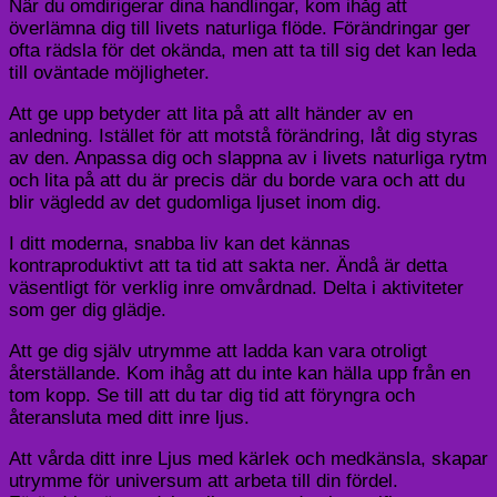
När du omdirigerar dina handlingar, kom ihåg att
överlämna dig till livets naturliga flöde. Förändringar ger
ofta rädsla för det okända, men att ta till sig det kan leda
till oväntade möjligheter.
Att ge upp betyder att lita på att allt händer av en
anledning. Istället för att motstå förändring, låt dig styras
av den. Anpassa dig och slappna av i livets naturliga rytm
och lita på att du är precis där du borde vara och att du
blir vägledd av det gudomliga ljuset inom dig.
I ditt moderna, snabba liv kan det kännas
kontraproduktivt att ta tid att sakta ner. Ändå är detta
väsentligt för verklig inre omvårdnad. Delta i aktiviteter
som ger dig glädje.
Att ge dig själv utrymme att ladda kan vara otroligt
återställande. Kom ihåg att du inte kan hälla upp från en
tom kopp. Se till att du tar dig tid att föryngra och
återansluta med ditt inre ljus.
Att vårda ditt inre Ljus med kärlek och medkänsla, skapar
utrymme för universum att arbeta till din fördel.