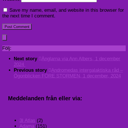
Save my name, email, and website in this browser for
the next time I comment.
Följ:
Next story
Änglarna via Ann Albers, 1 december
2024
Previous story
Andromedas intergalaktiska råd –
Ögonblicken FÖRE STORMEN, 1 december, 2024
Meddelanden från eller via:
3I Atlas
(2)
Adama
(151)