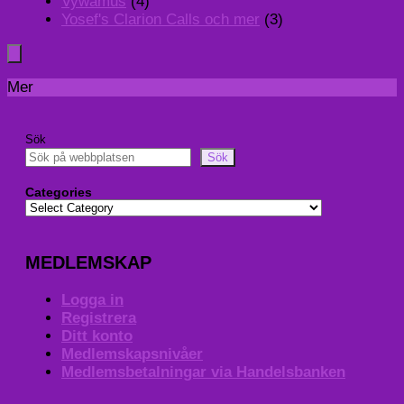
Vywamus
(4)
Yosef's Clarion Calls och mer
(3)
Mer
Sök
Sök
Categories
MEDLEMSKAP
Logga in
Registrera
Ditt konto
Medlemskapsnivåer
Medlemsbetalningar via Handelsbanken