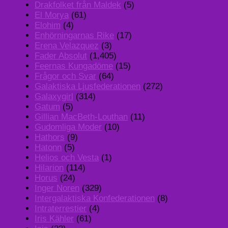
Drakfolket från Maldek
(5)
El Morya
(61)
Elohim
(4)
Enhörningarnas Rike
(17)
Erena Velazquez
(3)
Fader Absolut
(1,405)
Feernas Kungadöme
(15)
Frågor och Svar
(64)
Galaktiska Ljusfederationen
(272)
Galaxygirl
(314)
Gatum
(5)
Gillian MacBeth-Louthan
(11)
Gudomliga Moder
(10)
Hathors
(9)
Hatonn
(5)
Helios och Vesta
(1)
Hilarion
(114)
Horus
(24)
Inger Noren
(329)
Intergalaktiska Konfederationen
(8)
Intraterrestier
(4)
Iris Kähler
(61)