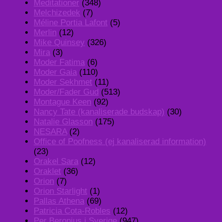
Meditationer
(348)
Melchizedek
(7)
Méline Portia Lafont
(5)
Merlin
(12)
Mike Quinsey
(326)
Mira
(3)
Moder Fatima
(6)
Moder Gaia
(110)
Moder Sekhmet
(11)
Moder/Fader Gud
(513)
Montague Keen
(92)
Nancy Tate (kanaliserade budskap)
(30)
Natalie Glasson
(175)
NESARA
(2)
Office of Poofness (ej kanaliserad information)
(23)
Orakel Sara
(12)
Oraklet
(36)
Orion
(7)
Orion Starlight
(1)
Pallas Athena
(69)
Patricia Cota-Robles
(12)
Per Beronius i Sverige
(947)