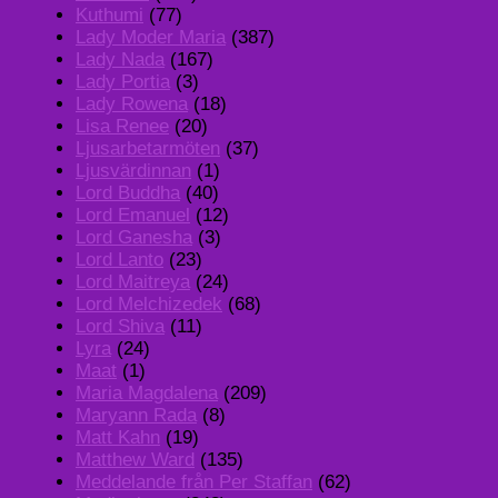
Kuthumi
(77)
Lady Moder Maria
(387)
Lady Nada
(167)
Lady Portia
(3)
Lady Rowena
(18)
Lisa Renee
(20)
Ljusarbetarmöten
(37)
Ljusvärdinnan
(1)
Lord Buddha
(40)
Lord Emanuel
(12)
Lord Ganesha
(3)
Lord Lanto
(23)
Lord Maitreya
(24)
Lord Melchizedek
(68)
Lord Shiva
(11)
Lyra
(24)
Maat
(1)
Maria Magdalena
(209)
Maryann Rada
(8)
Matt Kahn
(19)
Matthew Ward
(135)
Meddelande från Per Staffan
(62)