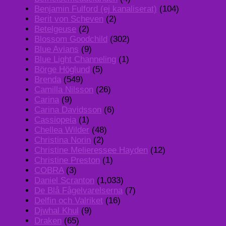
Benjamin Fulford (ej kanaliserat)
(104)
Berit von Scheven
(2)
Betelgeuse
(2)
Blossom Goodchild
(302)
Blue Avians
(9)
Blue Light Channeling
(1)
Börge Höglund
(5)
Brenda
(549)
Camilla Nilsson
(26)
Carina
(9)
Carina Davidsson
(6)
Cassiopeia
(1)
Chellea Wilder
(48)
Christina Norin
(2)
Christine Melieressee Hayden
(12)
Christine Preston
(1)
COBRA
(3)
Daniel Scranton
(1,033)
De Blå Fågelvarelserna
(7)
Delfin och Valriket
(16)
Djwhal Khul
(9)
Draken
(65)