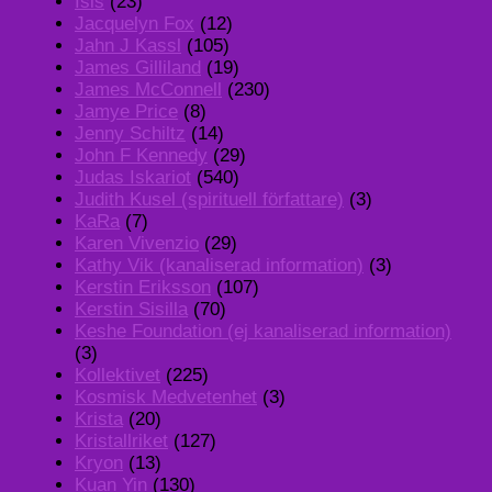
Isis
(23)
Jacquelyn Fox
(12)
Jahn J Kassl
(105)
James Gilliland
(19)
James McConnell
(230)
Jamye Price
(8)
Jenny Schiltz
(14)
John F Kennedy
(29)
Judas Iskariot
(540)
Judith Kusel (spirituell författare)
(3)
KaRa
(7)
Karen Vivenzio
(29)
Kathy Vik (kanaliserad information)
(3)
Kerstin Eriksson
(107)
Kerstin Sisilla
(70)
Keshe Foundation (ej kanaliserad information)
(3)
Kollektivet
(225)
Kosmisk Medvetenhet
(3)
Krista
(20)
Kristallriket
(127)
Kryon
(13)
Kuan Yin
(130)