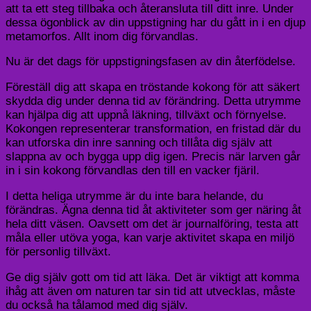
att ta ett steg tillbaka och återansluta till ditt inre. Under
dessa ögonblick av din uppstigning har du gått in i en djup
metamorfos. Allt inom dig förvandlas.
Nu är det dags för uppstigningsfasen av din återfödelse.
Föreställ dig att skapa en tröstande kokong för att säkert
skydda dig under denna tid av förändring. Detta utrymme
kan hjälpa dig att uppnå läkning, tillväxt och förnyelse.
Kokongen representerar transformation, en fristad där du
kan utforska din inre sanning och tillåta dig själv att
slappna av och bygga upp dig igen. Precis när larven går
in i sin kokong förvandlas den till en vacker fjäril.
I detta heliga utrymme är du inte bara helande, du
förändras. Ägna denna tid åt aktiviteter som ger näring åt
hela ditt väsen. Oavsett om det är journalföring, testa att
måla eller utöva yoga, kan varje aktivitet skapa en miljö
för personlig tillväxt.
Ge dig själv gott om tid att läka. Det är viktigt att komma
ihåg att även om naturen tar sin tid att utvecklas, måste
du också ha tålamod med dig själv.