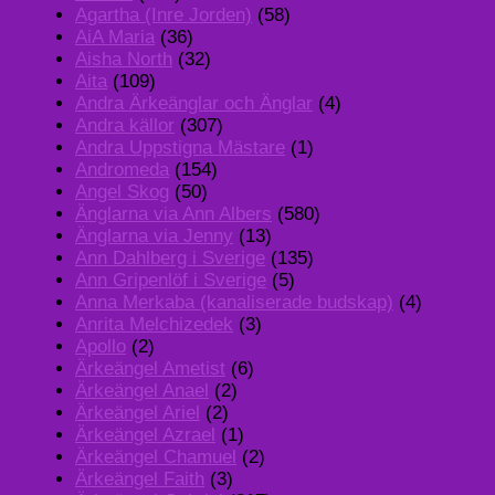
Agartha (Inre Jorden)
(58)
AiA Maria
(36)
Aisha North
(32)
Aita
(109)
Andra Ärkeänglar och Änglar
(4)
Andra källor
(307)
Andra Uppstigna Mästare
(1)
Andromeda
(154)
Angel Skog
(50)
Änglarna via Ann Albers
(580)
Änglarna via Jenny
(13)
Ann Dahlberg i Sverige
(135)
Ann Gripenlöf i Sverige
(5)
Anna Merkaba (kanaliserade budskap)
(4)
Anrita Melchizedek
(3)
Apollo
(2)
Ärkeängel Ametist
(6)
Ärkeängel Anael
(2)
Ärkeängel Ariel
(2)
Ärkeängel Azrael
(1)
Ärkeängel Chamuel
(2)
Ärkeängel Faith
(3)