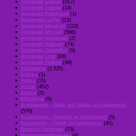
Ärkeängel Gabriel
(317)
Ärkeängel Jophiel
(14)
Ärkeängel Kollektivet
(1)
Ärkeängel Lucifer
(13)
Ärkeängel Metatron
(123)
Ärkeängel Michael
(596)
Ärkeängel Nathanael
(2)
Ärkeängel Raphael
(74)
Ärkeängel Sandalfon
(5)
Ärkeängel Uriel
(83)
Ärkeängel Zadkiel
(48)
Arkturierna
(2,525)
Arthura
(1)
Ashira
(15)
Ashtar
(452)
Athena
(2)
Atlanterna
(5)
Avslöjanden – Bank och Valuta (ej kanaliserat)
(570)
Avslöjanden – Medicin (ej kanaliserat)
(5)
Avsöjanden – Politik (ej kanaliserat)
(42)
Beatrice Penninger
(73)
Befrielsemeddelanden
(4)