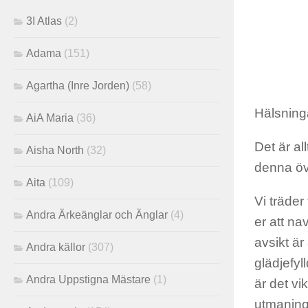
3I Atlas
(2)
Adama
(151)
Agartha (Inre Jorden)
(58)
Hälsninga
AiA Maria
(36)
Det är al
Aisha North
(32)
denna öv
Aita
(109)
Vi träder
Andra Ärkeänglar och Änglar
(4)
er att na
avsikt är
Andra källor
(307)
glädjefyl
Andra Uppstigna Mästare
(1)
är det v
utmaning