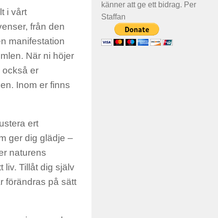
känner att ge ett bidrag. Per
 i vårt
Staffan
kvenser, från den
 en manifestation
mlen. När ni höjer
r också er
nen. Inom er finns
ustera ert
m ger dig glädje –
ler naturens
iv. Tillåt dig själv
ar förändras på sätt