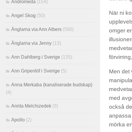
Andromeda
(154)
När ni ko
Angel Skog
(50)
upplevel
Änglarna via Ann Albers
(580)
omger er.
illusione
Änglarna via Jenny
(13)
medvetan
förvirrin
Ann Dahlberg i Sverige
(135)
Ann Gripenlöf i Sverige
(5)
Men det v
manipulat
Anna Merkaba (kanaliserade budskap)
medvetan
(4)
med avgö
Anrita Melchizedek
(3)
också den
anpassa 
Apollo
(2)
mörka en