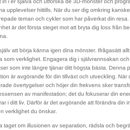
t in i er själva och utforska de 3D-mönster och pro
na upplevelser hittills. När du ser dig omkring kansk
repade teman och cykler som har påverkat din resa
et är det första steget mot att bryta dig loss från b
tna.
 själv att börja känna igen dina mönster. Ifrågasätt allt 
a som verklighet. Engagera dig i självrannsakan oc
ser som inte längre tjänar ditt högsta bästa. Denna 
tion är avgörande för din tillväxt och utveckling. När
rade övertygelser och höjer din frekvens sker transfo
 essensen av manifestation; det du fokuserar din ene
r i ditt liv. Därför är det avgörande att förändra din in
n verklighet du önskar.
a taget om illusionen av separation, rädsla och begrä