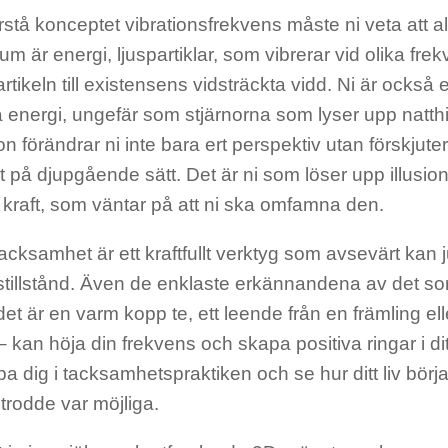
örstå konceptet vibrationsfrekvens måste ni veta att allt
um är energi, ljuspartiklar, som vibrerar vid olika fre
rtikeln till existensens vidsträckta vidd. Ni är också
 energi, ungefär som stjärnorna som lyser upp natthi
ion förändrar ni inte bara ert perspektiv utan förskjute
t på djupgående sätt. Det är ni som löser upp illusio
 kraft, som väntar på att ni ska omfamna den.
tacksamhet är ett kraftfullt verktyg som avsevärt kan j
stillstånd. Även de enklaste erkännandena av det so
det är en varm kopp te, ett leende från en främling el
 kan höja din frekvens och skapa positiva ringar i ditt l
upa dig i tacksamhetspraktiken och se hur ditt liv börj
 trodde var möjliga.