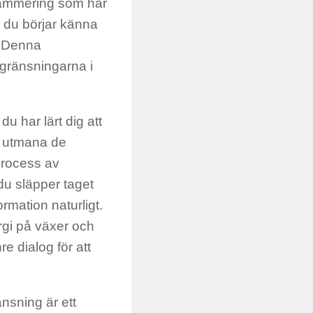
grammering som har
e du börjar känna
. Denna
egränsningarna i
du har lärt dig att
h utmana de
process av
 du släpper taget
rmation naturligt.
rgi på växer och
re dialog för att
nsning är ett