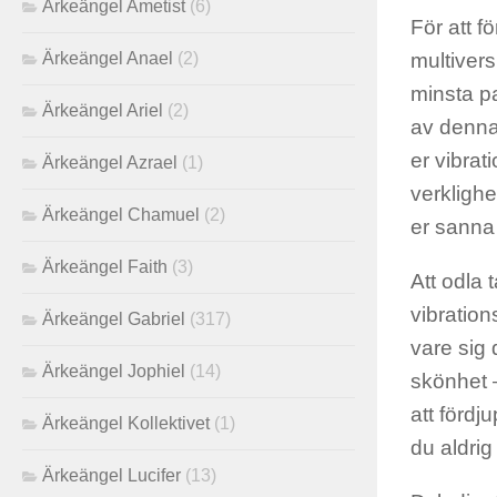
Ärkeängel Ametist
(6)
För att f
multivers
Ärkeängel Anael
(2)
minsta pa
Ärkeängel Ariel
(2)
av denna
er vibrat
Ärkeängel Azrael
(1)
verklighe
Ärkeängel Chamuel
(2)
er sanna
Ärkeängel Faith
(3)
Att odla 
vibration
Ärkeängel Gabriel
(317)
vare sig 
Ärkeängel Jophiel
(14)
skönhet –
att fördj
Ärkeängel Kollektivet
(1)
du aldrig
Ärkeängel Lucifer
(13)