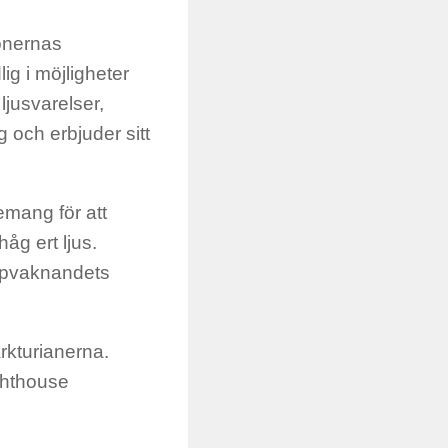
honernas
g i möjligheter
ljusvarelser,
 och erbjuder sitt
emang för att
håg ert ljus.
ppvaknandets
arkturianerna.
ghthouse