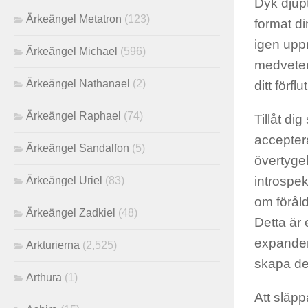
Dyk djup
Ärkeängel Metatron
(123)
format di
igen upp
Ärkeängel Michael
(596)
medvetenh
Ärkeängel Nathanael
(2)
ditt förflu
Ärkeängel Raphael
(74)
Tillåt dig
accepter
Ärkeängel Sandalfon
(5)
övertygel
introspek
Ärkeängel Uriel
(83)
om föråld
Ärkeängel Zadkiel
(48)
Detta är
expandera
Arkturierna
(2,525)
skapa de
Arthura
(1)
Att släpp