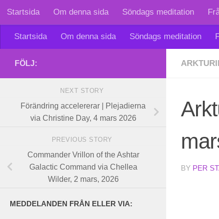
Startsida
Om denna sida
Söndags meditation
Fr
Skip to content
Startsida
Om denna sida
Söndags meditation
F
ARKTURI
FÖLJ:
NEXT STORY
Arkt
Förändring accelererar | Plejadierna
via Christine Day, 4 mars 2026
mar
PREVIOUS STORY
Commander Vrillon of the Ashtar
Galactic Command via Chellea
BY
PER S
Wilder, 2 mars, 2026
MEDDELANDEN FRÅN ELLER VIA: