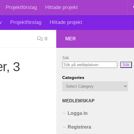
Projektförslag
Hittade projekt
v
Projektförslag
Hittade projekt
0
MER
Sök
r, 3
Sök
Categories
MEDLEMSKAP
Logga in
Registrera