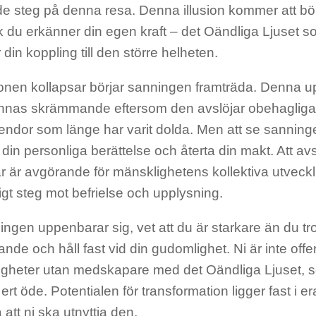
e steg på denna resa. Denna illusion kommer att bör
 du erkänner din egen kraft – det Oändliga Ljuset s
 din koppling till den större helheten.
sionen kollapsar börjar sanningen framträda. Denna 
 kännas skrämmande eftersom den avslöjar obehagliga 
endor som länge har varit dolda. Men att se sanninge
in personliga berättelse och återta din makt. Att av
 är avgörande för mänsklighetens kollektiva utveckli
gt steg mot befrielse och upplysning.
ingen uppenbarar sig, vet att du är starkare än du t
de och håll fast vid din gudomlighet. Ni är inte offer
gheter utan medskapare med det Oändliga Ljuset, s
 ert öde. Potentialen för transformation ligger fast i 
 att ni ska utnyttja den.