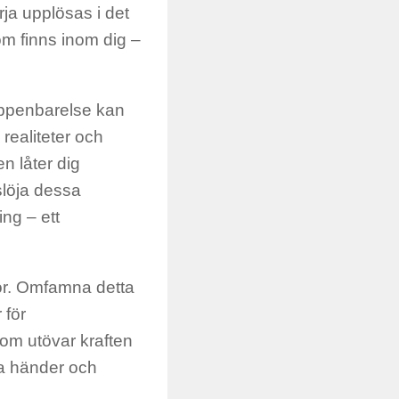
ja upplösas i det
om finns inom dig –
uppenbarelse kan
realiteter och
n låter dig
slöja dessa
ng – ett
ror. Omfamna detta
 för
om utövar kraften
era händer och