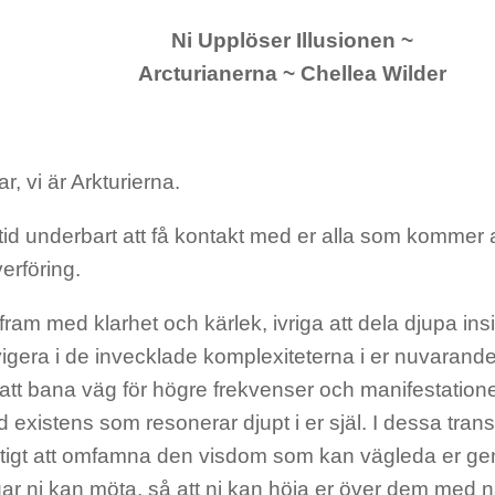
Ni Upplöser Illusionen ~
Arcturianerna ~ Chellea Wilder
r, vi är Arkturierna.
ltid underbart att få kontakt med er alla som kommer 
erföring.
 fram med klarhet och kärlek, ivriga att dela djupa ins
vigera i de invecklade komplexiteterna i er nuvarande
 att bana väg för högre frekvenser och manifestation
ld existens som resonerar djupt i er själ. I dessa tra
iktigt att omfamna den visdom som kan vägleda er ge
ar ni kan möta, så att ni kan höja er över dem med n