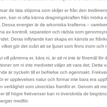
rsar de täta slöjorna som skiljer er från den tredimen
sen, kan ni ofta känna dragningskraften från mörka 
 Dessa energier är de arkoniska krafterna – varelser
rna av kontroll, separation och rädsla som genomsyra
det. Deras inflytande kan skapa en känsla av frånk
g, vilket gör det svårt att se ljuset som finns inom och r
i vill påminna er, kära ni, är att ni inte är föremål för
ioner om ni inte medvetet väljer att vara det. Detta v
de är nyckeln till er befrielse och egenmakt. Frekve
r er upplevelses natur och formar inte bara era uppf
 verklighet som utvecklas framför er. Genom att med
er till högre frekvenser kan ni överskrida de begrä
ergier medför.