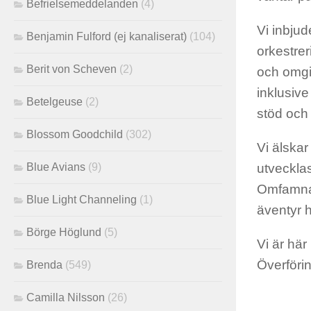
Befrielsemeddelanden
(4)
Vi inbjud
Benjamin Fulford (ej kanaliserat)
(104)
orkestre
Berit von Scheven
(2)
och omgiv
inklusive
Betelgeuse
(2)
stöd och
Blossom Goodchild
(302)
Vi älskar
Blue Avians
(9)
utvecklas
Omfamna 
Blue Light Channeling
(1)
äventyr h
Börge Höglund
(5)
Vi är här
Överföri
Brenda
(549)
Camilla Nilsson
(26)