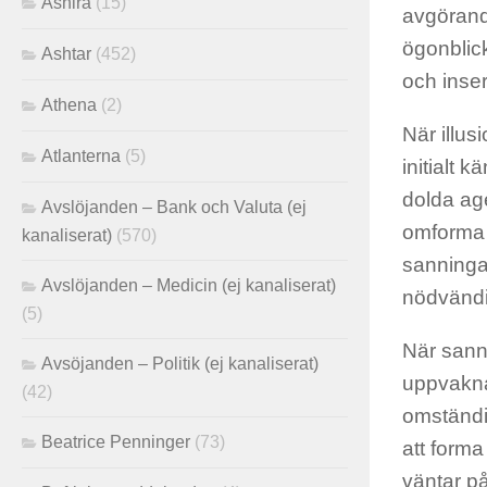
Ashira
(15)
avgörand
ögonblick
Ashtar
(452)
och inser
Athena
(2)
När illu
Atlanterna
(5)
initialt
dolda ag
Avslöjanden – Bank och Valuta (ej
omforma d
kanaliserat)
(570)
sanningar
Avslöjanden – Medicin (ej kanaliserat)
nödvändi
(5)
När sann
Avsöjanden – Politik (ej kanaliserat)
uppvaknan
(42)
omständi
Beatrice Penninger
(73)
att forma
väntar på