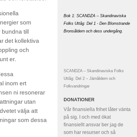
sionella
Bok 1: SCANDZA – Skandinaviska
energier som
Folks Uttåg: Del 1 - Den Blomstrande
 bundna till
Bronsåldern och dess undergång
.
r det kollektiva
oppling och
unt er.
SCANDZA – Skandinaviska Folks
 dessa
Uttåg: Del 2 – Järnåldern och
al inom ert
Folkvandringar
nsen ni resonerar
DONATIONER
attningar utan
Vår finansiella frihet låter vänta
vetet välja att
på sig. I och med ökat
nsningar som dessa
finansiellt ansvar ber jag de
som har resurser och så