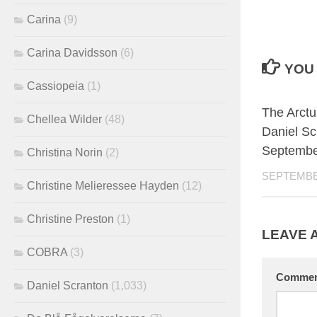
Carina
(9)
Carina Davidsson
(6)
YOU 
Cassiopeia
(1)
The Arctu
Chellea Wilder
(48)
Daniel Sc
Septembe
Christina Norin
(2)
SEPTEMBER
Christine Melieressee Hayden
(12)
Christine Preston
(1)
LEAVE 
COBRA
(3)
Comme
Daniel Scranton
(1,033)