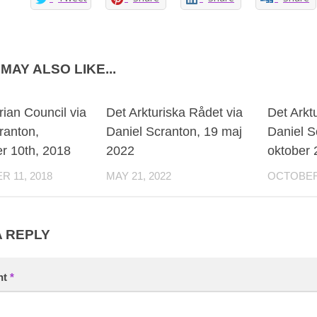
MAY ALSO LIKE...
rian Council via
Det Arkturiska Rådet via
Det Arkt
ranton,
Daniel Scranton, 19 maj
Daniel S
r 10th, 2018
2022
oktober 
 11, 2018
MAY 21, 2022
OCTOBER 
A REPLY
nt
*