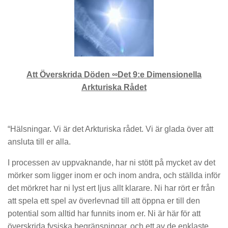
Att Överskrida Döden ∞Det 9:e Dimensionella
Arkturiska Rådet
“Hälsningar. Vi är det Arkturiska rådet. Vi är glada över att
ansluta till er alla.
I processen av uppvaknande, har ni stött på mycket av det
mörker som ligger inom er och inom andra, och ställda inför
det mörkret har ni lyst ert ljus allt klarare. Ni har rört er från
att spela ett spel av överlevnad till att öppna er till den
potential som alltid har funnits inom er. Ni är här för att
överskrida fysiska begränsningar, och ett av de enklaste