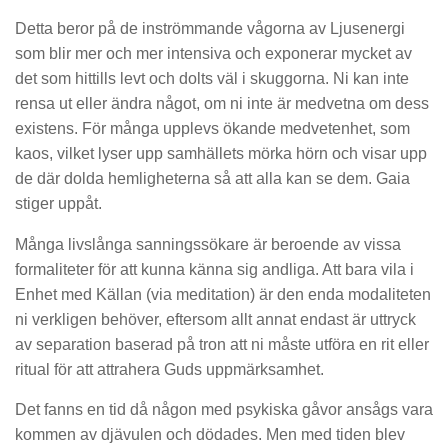
Detta beror på de inströmmande vågorna av Ljusenergi
som blir mer och mer intensiva och exponerar mycket av
det som hittills levt och dolts väl i skuggorna. Ni kan inte
rensa ut eller ändra något, om ni inte är medvetna om dess
existens. För många upplevs ökande medvetenhet, som
kaos, vilket lyser upp samhällets mörka hörn och visar upp
de där dolda hemligheterna så att alla kan se dem. Gaia
stiger uppåt.
Många livslånga sanningssökare är beroende av vissa
formaliteter för att kunna känna sig andliga. Att bara vila i
Enhet med Källan (via meditation) är den enda modaliteten
ni verkligen behöver, eftersom allt annat endast är uttryck
av separation baserad på tron ​​att ni måste utföra en rit eller
ritual för att attrahera Guds uppmärksamhet.
Det fanns en tid då någon med psykiska gåvor ansågs vara
kommen av djävulen och dödades. Men med tiden blev