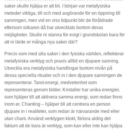
saker skulle hjälpa er att bli. I början var metafysiska
metoder viktiga, till och med avgörande för en öppning till
sanningen, men vid en viss tidpunkt blir de föråldrade
eftersom sökaren då har utvecklats bortom deras
möjligheter. Skulle ni stanna för evigt i grundskolan bara för
att ni lärde er många nya saker där?
Precis som med alla saker i den fysiska världen, reflekterar
metafysiska verktyg och praxis alltid en djupare sanning.
Utveckla era metafysiska handlingar bortom nivån på
dessa speciella ritualer och in i den djupare sanningen de
representerar. Tarot-energi, medvetenhet som
representeras genom bilder. Kristaller har unika energier,
som hjälper till att aktivera samma energi, som redan finns
inom er. Chanting – hjälper till att centrera en person
djupare in i realiteter, som redan är närvarande med eller
utan chant. Använd verktygen klokt, förlora aldrig det
faktum att de bara är verktyg, som kan eller inte kan hjälpa