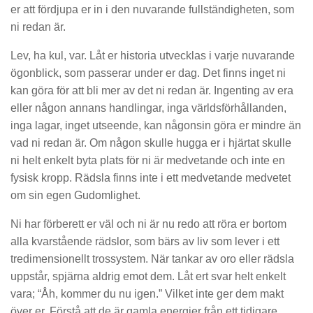
er att fördjupa er in i den nuvarande fullständigheten, som
ni redan är.
Lev, ha kul, var. Låt er historia utvecklas i varje nuvarande
ögonblick, som passerar under er dag. Det finns inget ni
kan göra för att bli mer av det ni redan är. Ingenting av era
eller någon annans handlingar, inga världsförhållanden,
inga lagar, inget utseende, kan någonsin göra er mindre än
vad ni redan är. Om någon skulle hugga er i hjärtat skulle
ni helt enkelt byta plats för ni är medvetande och inte en
fysisk kropp. Rädsla finns inte i ett medvetande medvetet
om sin egen Gudomlighet.
Ni har förberett er väl och ni är nu redo att röra er bortom
alla kvarstående rädslor, som bärs av liv som lever i ett
tredimensionellt trossystem. När tankar av oro eller rädsla
uppstår, spjärna aldrig emot dem. Låt ert svar helt enkelt
vara; “Åh, kommer du nu igen.” Vilket inte ger dem makt
över er. Förstå att de är gamla energier från ett tidigare