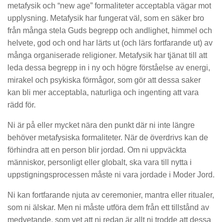
metafysik och “new age” formaliteter acceptabla vägar mot
upplysning. Metafysik har fungerat väl, som en säker bro
från många stela Guds begrepp och andlighet, himmel och
helvete, god och ond har lärts ut (och lärs fortfarande ut) av
många organiserade religioner. Metafysik har tjänat till att
leda dessa begrepp in i ny och högre förståelse av energi,
mirakel och psykiska förmågor, som gör att dessa saker
kan bli mer acceptabla, naturliga och ingenting att vara
rädd för.
Ni är på eller mycket nära den punkt där ni inte längre
behöver metafysiska formaliteter. När de överdrivs kan de
förhindra att en person blir jordad. Om ni uppväckta
människor, personligt eller globalt, ska vara till nytta i
uppstigningsprocessen måste ni vara jordade i Moder Jord.
Ni kan fortfarande njuta av ceremonier, mantra eller ritualer,
som ni älskar. Men ni måste utföra dem från ett tillstånd av
medvetande, som vet att ni redan är allt ni trodde att dessa