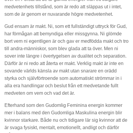
medvetenhets tillstånd, som är redo att släppas ut i intet,
som de är genom er nuvarande högre medvetenhet.
Gud ensam är makt. Ni, som ett fullständigt uttryck för Gud,
har förmågan att bemyndiga eller missgynna. Ni glömde
bort vem ni egentligen är och gav er medfödda makt och tro
till andra-människor, ​​som blev glada att ta över. Men ni
sover inte längre i övertygelsen av dualitet och separation.
Därför är ni redo att återta er makt. Verklig makt är inte en
sovande världs känsla av makt utan snarare en orädd
styrka och självförtroende som automatiskt strömmar in i
alla era handlingar och beslut från ett medvetande fullt
medveten om vem och vad det är.
Efterhand som den Gudomlig Feminina energin kommer
mer i balans med den Gudomliga Maskulina energin blir
kvinnor starkare. Både nu och tidigare lär sig kvinnor att de
är svaga fysiskt, mentalt, emotionellt, andligt och därför