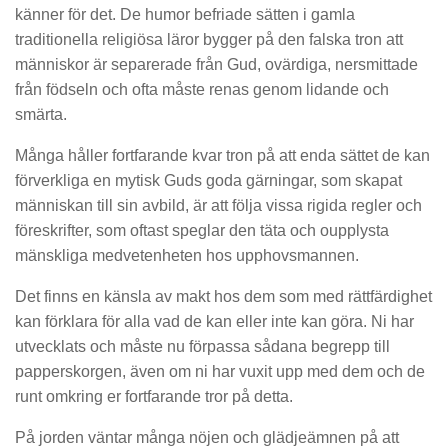
känner för det. De humor befriade sätten i gamla
traditionella religiösa läror bygger på den falska tron ​​att
människor är separerade från Gud, ovärdiga, nersmittade
från födseln och ofta måste renas genom lidande och
smärta.
Många håller fortfarande kvar tron på att enda sättet de kan
förverkliga en mytisk Guds goda gärningar, som skapat
människan till sin avbild, är att följa vissa rigida regler och
föreskrifter, som oftast speglar den täta och oupplysta
mänskliga medvetenheten hos upphovsmannen.
Det finns en känsla av makt hos dem som med rättfärdighet
kan förklara för alla vad de kan eller inte kan göra. Ni har
utvecklats och måste nu förpassa sådana begrepp till
papperskorgen, även om ni har vuxit upp med dem och de
runt omkring er fortfarande tror på detta.
På jorden väntar många nöjen och glädjeämnen på att