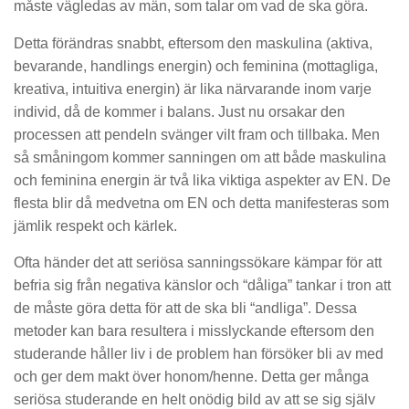
måste vägledas av män, som talar om vad de ska göra.
Detta förändras snabbt, eftersom den maskulina (aktiva,
bevarande, handlings energin) och feminina (mottagliga,
kreativa, intuitiva energin) är lika närvarande inom varje
individ, då de kommer i balans. Just nu orsakar den
processen att pendeln svänger vilt fram och tillbaka. Men
så småningom kommer sanningen om att både maskulina
och feminina energin är två lika viktiga aspekter av EN. De
flesta blir då medvetna om EN och detta manifesteras som
jämlik respekt och kärlek.
Ofta händer det att seriösa sanningssökare kämpar för att
befria sig från negativa känslor och “dåliga” tankar i tron ​​att
de måste göra detta för att de ska bli “andliga”. Dessa
metoder kan bara resultera i misslyckande eftersom den
studerande håller liv i de problem han försöker bli av med
och ger dem makt över honom/henne. Detta ger många
seriösa studerande en helt onödig bild av att se sig själv