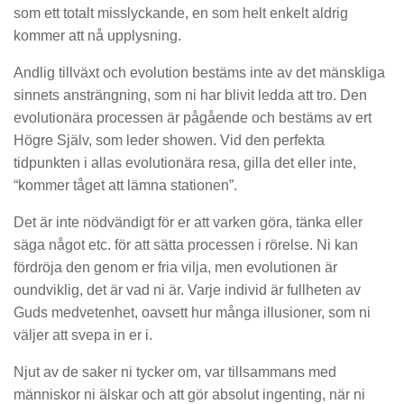
som ett totalt misslyckande, en som helt enkelt aldrig
kommer att nå upplysning.
Andlig tillväxt och evolution bestäms inte av det mänskliga
sinnets ansträngning, som ni har blivit ledda att tro. Den
evolutionära processen är pågående och bestäms av ert
Högre Själv, som leder showen. Vid den perfekta
tidpunkten i allas evolutionära resa, gilla det eller inte,
“kommer tåget att lämna stationen”.
Det är inte nödvändigt för er att varken göra, tänka eller
säga något etc. för att sätta processen i rörelse. Ni kan
fördröja den genom er fria vilja, men evolutionen är
oundviklig, det är vad ni är. Varje individ är fullheten av
Guds medvetenhet, oavsett hur många illusioner, som ni
väljer att svepa in er i.
Njut av de saker ni tycker om, var tillsammans med
människor ni älskar och att gör absolut ingenting, när ni