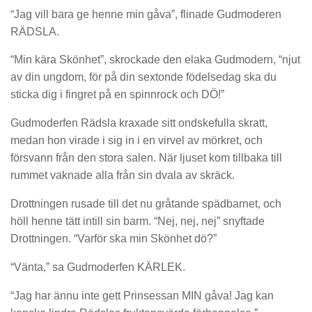
“Jag vill bara ge henne min gåva”, flinade Gudmoderen
RÄDSLA.
“Min kära Skönhet”, skrockade den elaka Gudmodern, “njut
av din ungdom, för på din sextonde födelsedag ska du
sticka dig i fingret på en spinnrock och DÖ!”
Gudmoderfen Rädsla kraxade sitt ondskefulla skratt,
medan hon virade i sig in i en virvel av mörkret, och
försvann från den stora salen. När ljuset kom tillbaka till
rummet vaknade alla från sin dvala av skräck.
Drottningen rusade till det nu gråtande spädbarnet, och
höll henne tätt intill sin barm. “Nej, nej, nej” snyftade
Drottningen. “Varför ska min Skönhet dö?”
“Vänta,” sa Gudmoderfen KÄRLEK.
“Jag har ännu inte gett Prinsessan MIN gåva! Jag kan