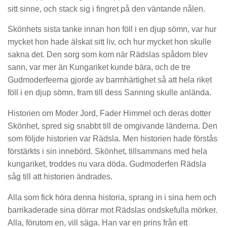
sitt sinne, och stack sig i fingret på den väntande nålen.
Skönhets sista tanke innan hon föll i en djup sömn, var hur
mycket hon hade älskat sitt liv, och hur mycket hon skulle
sakna det. Den sorg som kom när Rädslas spådom blev
sann, var mer än Kungariket kunde bära, och de tre
Gudmoderfeerna gjorde av barmhärtighet så att hela riket
föll i en djup sömn, fram till dess Sanning skulle anlända.
Historien om Moder Jord, Fader Himmel och deras dotter
Skönhet, spred sig snabbt till de omgivande länderna. Den
som följde historien var Rädsla. Men historien hade förstås
förstärkts i sin innebörd. Skönhet, tillsammans med hela
kungariket, troddes nu vara döda. Gudmoderfen Rädsla
såg till att historien ändrades.
Alla som fick höra denna historia, sprang in i sina hem och
barrikaderade sina dörrar mot Rädslas ondskefulla mörker.
Alla, förutom en, vill säga. Han var en prins från ett