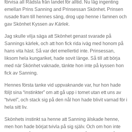
förvisa all Rädsla från landet för alltid. Nu låg ingenting
emellan Prins Sanning and Prinsessan Skönhet. Prinsen
rusade fram till hennes säng, drog upp henne i famnen och
gav Skönhet Kyssen av
Kärlek
.
Jag skulle vilja säga att Skönhet genast svarade på
Sannings kärlek, och att hon fick rida iväg med honom på
hans vita häst. Så var det emellertid inte. Prinsessan,
liksom hela kungariket, hade sovit länge. Så till att börja
med när Skönhet vaknade, tänkte hon inte på kyssen hon
fick av Sanning.
Hennes första tanke vid uppvaknande var, hur hon hade
följt sina “instinkter” om att gå upp i tornet utan ett uns av
“tvivel”, och stack sig på den nål hon hade blivit varnad för i
hela sitt liv.
Skönhets instinkt sa henne att Sanning älskade henne,
men hon hade börjat tvivla på sig själv. Och om hon inte