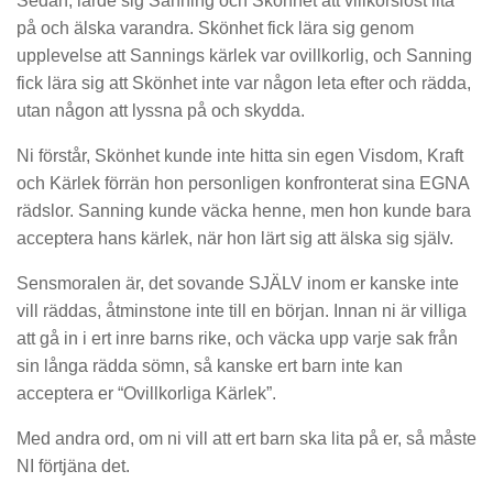
Sedan, lärde sig Sanning och Skönhet att villkorslöst lita
på och älska varandra. Skönhet fick lära sig genom
upplevelse att Sannings kärlek var ovillkorlig, och Sanning
fick lära sig att Skönhet inte var någon leta efter och rädda,
utan någon att lyssna på och skydda.
Ni förstår, Skönhet kunde inte hitta sin egen Visdom, Kraft
och Kärlek förrän hon personligen konfronterat sina EGNA
rädslor. Sanning kunde väcka henne, men hon kunde bara
acceptera hans kärlek, när hon lärt sig att älska sig själv.
Sensmoralen är, det sovande SJÄLV inom er kanske inte
vill räddas, åtminstone inte till en början. Innan ni är villiga
att gå in i ert inre barns rike, och väcka upp varje sak från
sin långa rädda sömn, så kanske ert barn inte kan
acceptera er “Ovillkorliga Kärlek”.
Med andra ord, om ni vill att ert barn ska lita på er, så måste
NI förtjäna det.