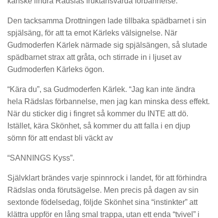
kanske lindra Rädslas fruktansvärda förbannelse.”
Den tacksamma Drottningen lade tillbaka spädbarnet i sin
spjälsäng, för att ta emot Kärleks välsignelse. När
Gudmoderfen Kärlek närmade sig spjälsängen, så slutade
spädbarnet strax att gråta, och stirrade in i ljuset av
Gudmoderfen Kärleks ögon.
“Kära du”, sa Gudmoderfen Kärlek. “Jag kan inte ändra
hela Rädslas förbannelse, men jag kan minska dess effekt.
När du sticker dig i fingret så kommer du INTE att dö.
Istället, kära Skönhet, så kommer du att falla i en djup
sömn för att endast bli väckt av
“SANNINGS Kyss”.
Självklart brändes varje spinnrock i landet, för att förhindra
Rädslas onda förutsägelse. Men precis på dagen av sin
sextonde födelsedag, följde Skönhet sina “instinkter” att
klättra uppför en lång smal trappa, utan ett enda “tvivel” i