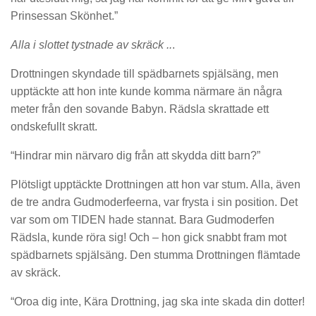
Prinsessan Skönhet.”
Alla i slottet tystnade av skräck ..
.
Drottningen skyndade till spädbarnets spjälsäng, men
upptäckte att hon inte kunde komma närmare än några
meter från den sovande Babyn. Rädsla skrattade ett
ondskefullt skratt.
“Hindrar min närvaro dig från att skydda ditt barn?”
Plötsligt upptäckte Drottningen att hon var stum. Alla, även
de tre andra Gudmoderfeerna, var frysta i sin position. Det
var som om TIDEN hade stannat. Bara Gudmoderfen
Rädsla, kunde röra sig! Och – hon gick snabbt fram mot
spädbarnets spjälsäng. Den stumma Drottningen flämtade
av skräck.
“Oroa dig inte, Kära Drottning, jag ska inte skada din dotter!