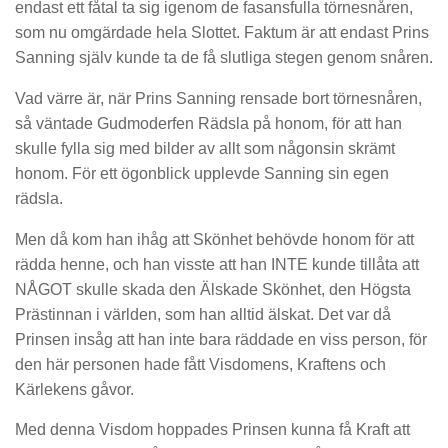
endast ett fåtal ta sig igenom de fasansfulla törnesnåren,
som nu omgärdade hela Slottet. Faktum är att endast Prins
Sanning själv kunde ta de få slutliga stegen genom snåren.
Vad värre är, när Prins Sanning rensade bort törnesnåren,
så väntade Gudmoderfen Rädsla på honom, för att han
skulle fylla sig med bilder av allt som någonsin skrämt
honom. För ett ögonblick upplevde Sanning sin egen
rädsla.
Men då kom han ihåg att Skönhet behövde honom för att
rädda henne, och han visste att han INTE kunde tillåta att
NÅGOT skulle skada den Älskade Skönhet, den Högsta
Prästinnan i världen, som han alltid älskat. Det var då
Prinsen insåg att han inte bara räddade en viss person, för
den här personen hade fått Visdomens, Kraftens och
Kärlekens gåvor.
Med denna Visdom hoppades Prinsen kunna få Kraft att