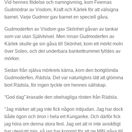
Vid hennes födelse och namngivning, kom Feernas
Gudmödrar av Visdom, Kraft och Kärlek för att välsigna
barnet. Varje Gudmor gav barnet en speciell gåva.
Gudmoderfen av Visdom gav Skönhet gåvan av tankar
som var utan Självtvivel. Men innan Gudmoderfen av
Kärlek skulle ge sin gåva till Skönhet, kom ett mörkt moln
över Solen, och det underbara bankettrummet fylldes av
mörker.
Sedan från själva mörkrets kärna,
kom
den bortglömda
Gudmoderfen,
Rädsla.
Det var naturligtvis lätt att glömma
bort Rädsla, för ingen tyckte om hennes sällskap.
“God dag” kraxade den obehagliga rösten från Rädsla.
“Jag märker att jag inte fick någon inbjudan. Jag har dock
både ögon och öron i hela ert Kungarike. Och därför fick
jag höra om denna stora fest. Jag vet att ni inte avsiktligt
har uteslutit mig, så jag har kommit för att ge MIN gåva till