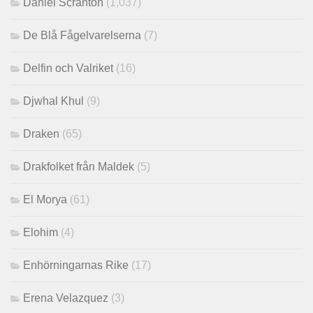
Daniel Scranton
(1,037)
De Blå Fågelvarelserna
(7)
Delfin och Valriket
(16)
Djwhal Khul
(9)
Draken
(65)
Drakfolket från Maldek
(5)
El Morya
(61)
Elohim
(4)
Enhörningarnas Rike
(17)
Erena Velazquez
(3)