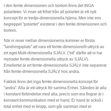
I den femte dimensionen och bortom finns det INGA
polariteter. Vi inser att frihet från all polaritet är ett nytt
koncept för er tredje-dimensionella hjärna. Men inte ens
begreppet ”polaritet” existerar i den femte dimensionen och
bortom.
När ni reser mellan dimensionerna kommer er första
”landningsplats” att vara ett femte-dimensionellt uttryck av
ert eget Multi-dimensionella SJÄLV. (”ett” därför att ni har
myriader femte-dimensionella uttryck av SJÄLV).
Emellertid är ert femte-dimensionella SJÄLV inte separerat
från femte-dimensionella SJÄLV hos andra.
Faktisk finns det inga femte-dimensionella koncept för
”andra”. Alla är ett uttryck för samma Enhet. Således är alla
i konstant förbindelse med alla, precis som era fingrar är i
konstant kommunikation med er hand. Er hand är också i
total enhet med er kropp, som går samman med er