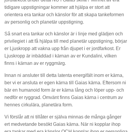
tidigare uppstigningar kommer att hjälpa er stort att
orientera era tankar och känslor för att skapa tankeformen
av personlig och planetär uppstigning.
Så snart era tankar och känslor är i linje med glädjen och
privilegiet i att få hjälpa till med planetär uppstigning, börjar
er Ljuskropp att vakna upp från djupet i er jordfarkost. Er
Ljuskropp är inbäddad i kärnan av er Kundalini, vilken
finns i kärnan av er ryggmärg.
Innan ni ansluter till detta latenta energifält inom er kärna,
ber vi er ansluta er egen kärna till Gaias kärna. Eftersom ni
bär en humanoid form är er kärna lång och löper upp- och
nedför er ryggrad. Omvänt finns Gaias kärna i centrum av
hennes cirkulära, planetära form.
Vi förslår att ni tillåter er själva minnas de många gånger
ert medvetande besökt Gaias kärna. När ni kopplar ihop
era tankar med era känslor OCH kopplar ihop er personliga