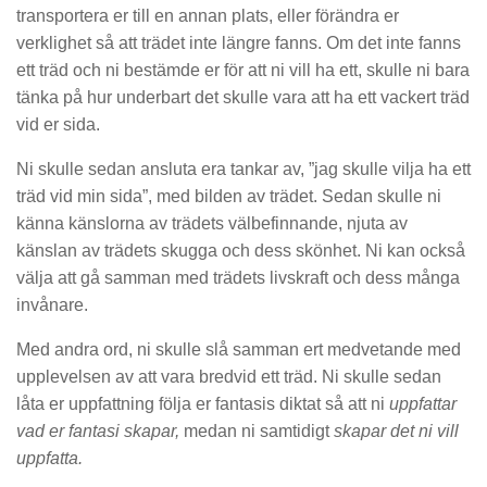
transportera er till en annan plats, eller förändra er
verklighet så att trädet inte längre fanns. Om det inte fanns
ett träd och ni bestämde er för att ni vill ha ett, skulle ni bara
tänka på hur underbart det skulle vara att ha ett vackert träd
vid er sida.
Ni skulle sedan ansluta era tankar av, ”jag skulle vilja ha ett
träd vid min sida”, med bilden av trädet. Sedan skulle ni
känna känslorna av trädets välbefinnande, njuta av
känslan av trädets skugga och dess skönhet. Ni kan också
välja att gå samman med trädets livskraft och dess många
invånare.
Med andra ord, ni skulle slå samman ert medvetande med
upplevelsen av att vara bredvid ett träd. Ni skulle sedan
låta er uppfattning följa er fantasis diktat så att ni
uppfattar
vad er fantasi skapar,
medan ni samtidigt
skapar det ni vill
uppfatta.