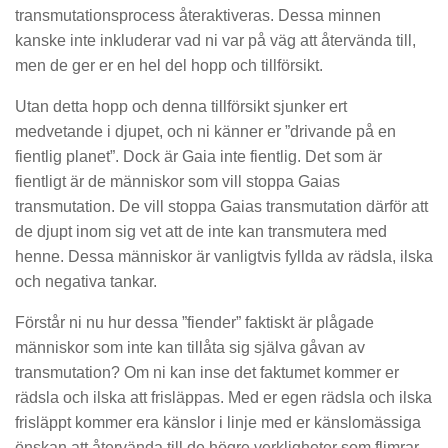
transmutationsprocess återaktiveras. Dessa minnen
kanske inte inkluderar vad ni var på väg att återvända till,
men de ger er en hel del hopp och tillförsikt.
Utan detta hopp och denna tillförsikt sjunker ert
medvetande i djupet, och ni känner er ”drivande på en
fientlig planet”. Dock är Gaia inte fientlig. Det som är
fientligt är de människor som vill stoppa Gaias
transmutation. De vill stoppa Gaias transmutation därför att
de djupt inom sig vet att de inte kan transmutera med
henne. Dessa människor är vanligtvis fyllda av rädsla, ilska
och negativa tankar.
Förstår ni nu hur dessa ”fiender” faktiskt är plågade
människor som inte kan tillåta sig själva gåvan av
transmutation? Om ni kan inse det faktumet kommer er
rädsla och ilska att frisläppas. Med er egen rädsla och ilska
frisläppt kommer era känslor i linje med er känslomässiga
önskan att återvända till de högre verkligheter som flimrar