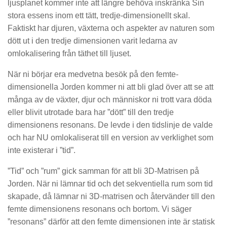
ljusplanet kommer inte att längre behöva inskränka Sin
stora essens inom ett tätt, tredje-dimensionellt skal.
Faktiskt har djuren, växterna och aspekter av naturen som
dött ut i den tredje dimensionen varit ledarna av
omlokalisering från täthet till ljuset.
När ni börjar era medvetna besök på den femte-
dimensionella Jorden kommer ni att bli glad över att se att
många av de växter, djur och människor ni trott vara döda
eller blivit utrotade bara har ”dött” till den tredje
dimensionens resonans. De levde i den tidslinje de valde
och har NU omlokaliserat till en version av verklighet som
inte existerar i ”tid”.
”Tid” och ”rum” gick samman för att bli 3D-Matrisen på
Jorden. När ni lämnar tid och det sekventiella rum som tid
skapade, då lämnar ni 3D-matrisen och återvänder till den
femte dimensionens resonans och bortom. Vi säger
”resonans” därför att den femte dimensionen inte är statisk