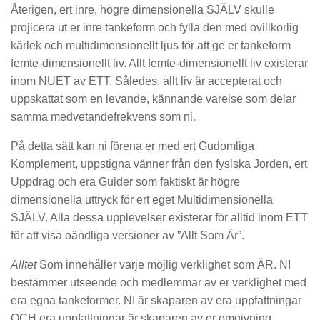
Återigen, ert inre, högre dimensionella SJÄLV skulle
projicera ut er inre tankeform och fylla den med ovillkorlig
kärlek och multidimensionellt ljus för att ge er tankeform
femte-dimensionellt liv. Allt femte-dimensionellt liv existerar
inom NUET av ETT. Således, allt liv är accepterat och
uppskattat som en levande, kännande varelse som delar
samma medvetandefrekvens som ni.
På detta sätt kan ni förena er med ert Gudomliga
Komplement, uppstigna vänner från den fysiska Jorden, ert
Uppdrag och era Guider som faktiskt är högre
dimensionella uttryck för ert eget Multidimensionella
SJÄLV. Alla dessa upplevelser existerar för alltid inom ETT
för att visa oändliga versioner av ”Allt Som Är”.
Alltet
Som innehåller varje möjlig verklighet som ÄR. NI
bestämmer utseende och medlemmar av er verklighet med
era egna tankeformer. NI är skaparen av era uppfattningar
OCH era uppfattningar är skaparen av er omgivning.