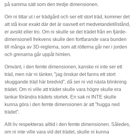
på samma sätt som den tredje dimensionen.
Om ni tittar ut i er trädgård och ser ett stort träd, kommer det
att stå kvar exakt där det är oavsett ert medvetandetillstånd,
er avsikt eller tro. Om ni skulle se det trädet från en fjärde-
dimensionell frekvens skulle den fortfarande vara bunden
till många av 3D-reglerna, som att rötterna går ner i jorden
och grenarna går uppåt himlen.
Omvänt, i den femte dimensionen, kanske ni inte ser ett
träd, men när ni tänker, ”jag önskar det fanns ett stort
skuggande träd här bredvid”, då ser ni vid nästa blinkning
trädet. Om ni ville att trädet skulle vara högre skulle era
tankar förändra trädets storlek. En sak ni INTE skulle
kunna göra i den femte dimensionen är att ”hugga ned
trädet”.
Allt liv respekteras alltid i den femte dimensionen. Således,
om ni inte ville vara vid det trädet, skulle ni kunna