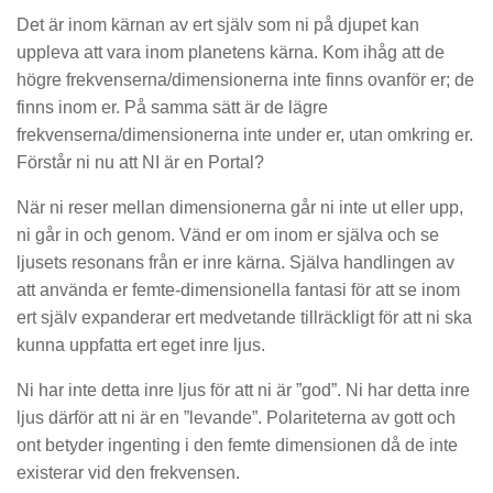
Det är inom kärnan av ert själv som ni på djupet kan
uppleva att vara inom planetens kärna. Kom ihåg att de
högre frekvenserna/dimensionerna inte finns ovanför er; de
finns inom er. På samma sätt är de lägre
frekvenserna/dimensionerna inte under er, utan omkring er.
Förstår ni nu att NI är en Portal?
När ni reser mellan dimensionerna går ni inte ut eller upp,
ni går in och genom. Vänd er om inom er själva och se
ljusets resonans från er inre kärna. Själva handlingen av
att använda er femte-dimensionella fantasi för att se inom
ert själv expanderar ert medvetande tillräckligt för att ni ska
kunna uppfatta ert eget inre ljus.
Ni har inte detta inre ljus för att ni är ”god”. Ni har detta inre
ljus därför att ni är en ”levande”. Polariteterna av gott och
ont betyder ingenting i den femte dimensionen då de inte
existerar vid den frekvensen.