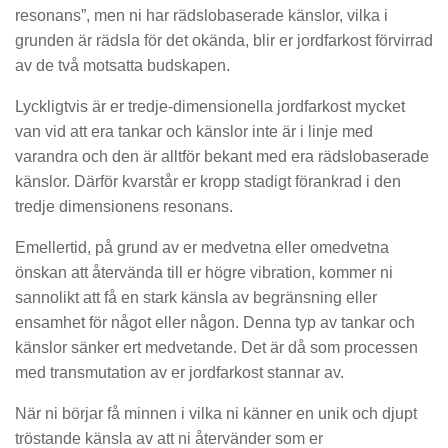
resonans”, men ni har rädslobaserade känslor, vilka i
grunden är rädsla för det okända, blir er jordfarkost förvirrad
av de två motsatta budskapen.
Lyckligtvis är er tredje-dimensionella jordfarkost mycket
van vid att era tankar och känslor inte är i linje med
varandra och den är alltför bekant med era rädslobaserade
känslor. Därför kvarstår er kropp stadigt förankrad i den
tredje dimensionens resonans.
Emellertid, på grund av er medvetna eller omedvetna
önskan att återvända till er högre vibration, kommer ni
sannolikt att få en stark känsla av begränsning eller
ensamhet för något eller någon. Denna typ av tankar och
känslor sänker ert medvetande. Det är då som processen
med transmutation av er jordfarkost stannar av.
När ni börjar få minnen i vilka ni känner en unik och djupt
tröstande känsla av att ni återvänder som er