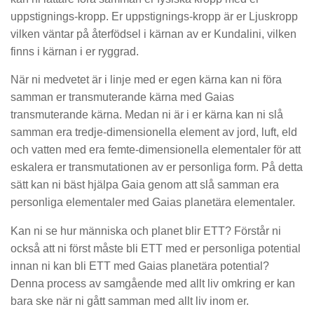
uppstignings-kropp. Er uppstignings-kropp är er Ljuskropp
vilken väntar på återfödsel i kärnan av er Kundalini, vilken
finns i kärnan i er ryggrad.
När ni medvetet är i linje med er egen kärna kan ni föra
samman er transmuterande kärna med Gaias
transmuterande kärna. Medan ni är i er kärna kan ni slå
samman era tredje-dimensionella element av jord, luft, eld
och vatten med era femte-dimensionella elementaler för att
eskalera er transmutationen av er personliga form. På detta
sätt kan ni bäst hjälpa Gaia genom att slå samman era
personliga elementaler med Gaias planetära elementaler.
Kan ni se hur människa och planet blir ETT? Förstår ni
också att ni först måste bli ETT med er personliga potential
innan ni kan bli ETT med Gaias planetära potential?
Denna process av samgående med allt liv omkring er kan
bara ske när ni gått samman med allt liv inom er.