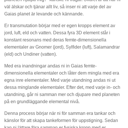
väl älskar och tjänar allt liv, så inser ni att varje del av
Gaias planet är levande och kännande.
Er transmutation börjar med er egen kropps element av
jord, luft, eld och vatten. Dessa fyra 3D element står i
konstant resonans med deras femte-dimensionella
elementaler av Gnomer (jord), Sylfider (luft), Salamandrar
(eld) och Undiner (vatten).
Med era inandningar andas ni in Gaias femte-
dimensionella elementaler och låter dem mingla med era
egna inre elementaler. Med varje utandning andas ni ut
dessa minglande elementaler. Efter det, med varje in- och
utandning, går ni samman mer och djupare med planeten
på en grundläggande elemental nivå.
Denna process börjar när ni för samman era tankar och
känslor för att skapa tankeformen för uppstigning. Sedan
kan ni lättare föra samman er fysiska kropp med er