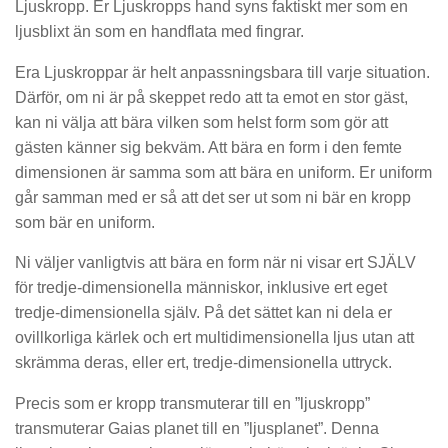
Ljuskropp. Er Ljuskropps hand syns faktiskt mer som en
ljusblixt än som en handflata med fingrar.
Era Ljuskroppar är helt anpassningsbara till varje situation.
Därför, om ni är på skeppet redo att ta emot en stor gäst,
kan ni välja att bära vilken som helst form som gör att
gästen känner sig bekväm. Att bära en form i den femte
dimensionen är samma som att bära en uniform. Er uniform
går samman med er så att det ser ut som ni bär en kropp
som bär en uniform.
Ni väljer vanligtvis att bära en form när ni visar ert SJÄLV
för tredje-dimensionella människor, inklusive ert eget
tredje-dimensionella själv. På det sättet kan ni dela er
ovillkorliga kärlek och ert multidimensionella ljus utan att
skrämma deras, eller ert, tredje-dimensionella uttryck.
Precis som er kropp transmuterar till en ”ljuskropp”
transmuterar Gaias planet till en ”ljusplanet”. Denna