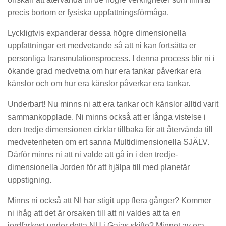
precis bortom er fysiska uppfattningsförmåga.
Lyckligtvis expanderar dessa högre dimensionella
uppfattningar ert medvetande så att ni kan fortsätta er
personliga transmutationsprocess. I denna process blir ni i
ökande grad medvetna om hur era tankar påverkar era
känslor och om hur era känslor påverkar era tankar.
Underbart! Nu minns ni att era tankar och känslor alltid varit
sammankopplade. Ni minns också att er långa vistelse i
den tredje dimensionen cirklar tillbaka för att återvända till
medvetenheten om ert sanna Multidimensionella SJÄLV.
Därför minns ni att ni valde att gå in i den tredje-
dimensionella Jorden för att hjälpa till med planetär
uppstigning.
Minns ni också att NI har stigit upp flera gånger? Kommer
ni ihåg att det är orsaken till att ni valdes att ta en
jordfarkost under detta NU i Gaias skifte? Minnet av era