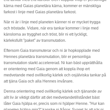
kärna med Gaias planetära kärna, kommer er mänskliga
farkost i linje med Gaias planetära farkost.
När ni är i linje med planeten känner ni er mycket trygga
och tröstade. Vidare, när era tankar kommer i linje med
känslorna av trygghet och tröst, blir ni ett lyckligt,
kärleksfullt ”paket” av transmutation.
Eftersom Gaia transmuterar och ni är hopkopplade med
Hennes planetära transmutation, blir er personliga
transmutation starkt accelererad. Ni kan bäst upprätthålla
er orientering med Gaia genom att koppla ihop ert
medvetande med ovillkorlig kärlek och osjälviska tankar på
att tjäna Gaia och alla Hennes invånare.
Denna orientering med ovillkorlig kärlek och tjänande av
allt liv är viktigt därför att det medvetandetillståndet bäst
låter Gaia hjälpa er, precis som ni hjälper Henne. ”Hur kan
planeten hjälpa mig?” kanske ni frågar. Svaret är att när ni