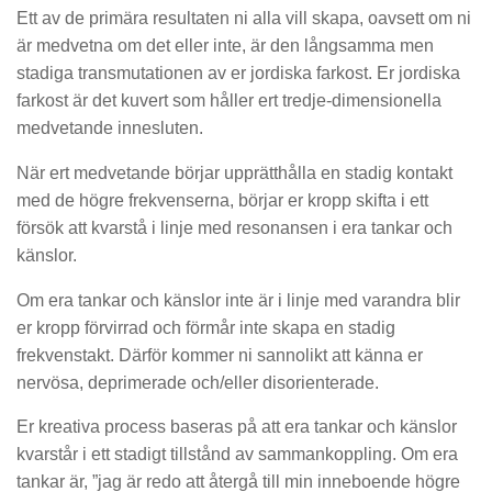
Ett av de primära resultaten ni alla vill skapa, oavsett om ni
är medvetna om det eller inte, är den långsamma men
stadiga transmutationen av er jordiska farkost. Er jordiska
farkost är det kuvert som håller ert tredje-dimensionella
medvetande innesluten.
När ert medvetande börjar upprätthålla en stadig kontakt
med de högre frekvenserna, börjar er kropp skifta i ett
försök att kvarstå i linje med resonansen i era tankar och
känslor.
Om era tankar och känslor inte är i linje med varandra blir
er kropp förvirrad och förmår inte skapa en stadig
frekvenstakt. Därför kommer ni sannolikt att känna er
nervösa, deprimerade och/eller disorienterade.
Er kreativa process baseras på att era tankar och känslor
kvarstår i ett stadigt tillstånd av sammankoppling. Om era
tankar är, ”jag är redo att återgå till min inneboende högre