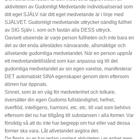
aktiviteten av Gudomligt Medvetande individualiserad som
ditt eget SJÄLV när ditt eget medvetande är i linje med
SJÄLVET. Gudomligt medvetande uttrycker oändlig fullhet
av SIG Själv i, som och fastän alla DESS uttryck.
Oavsett utseende är varje person fullheten och inte bara en
del av det enda allestädes närvarande, allsmäktige och
allvetande gudomliga medvetandet. När en person uppnår
ett medvetandetillstånd som kan anpassa sig till det
gudomliga medvetandet av sin egen varelse, manifesterar
DET automatiskt SINA egenskaper genom dem eftersom
dörren har öppnats.
Sinnet, som är en väg för medvetenhet och tolkare,
översätter din egen Gudoms fullständighet, helhet,
överflöd, intelligens, harmoni, etc. etc. till vad som behövs
eftersom det nu har tillgång till substansen i alla former. Var
försiktig så att du inte har begrepp om hur eller vad dessa
former ska vara. Låt allvetandet avgöra det.
De flesta av er har redan upplevt aktiviteten i er enhet men