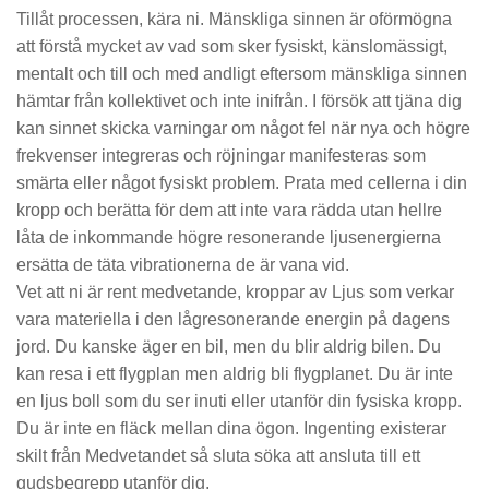
Tillåt processen, kära ni. Mänskliga sinnen är oförmögna
att förstå mycket av vad som sker fysiskt, känslomässigt,
mentalt och till och med andligt eftersom mänskliga sinnen
hämtar från kollektivet och inte inifrån. I försök att tjäna dig
kan sinnet skicka varningar om något fel när nya och högre
frekvenser integreras och röjningar manifesteras som
smärta eller något fysiskt problem. Prata med cellerna i din
kropp och berätta för dem att inte vara rädda utan hellre
låta de inkommande högre resonerande ljusenergierna
ersätta de täta vibrationerna de är vana vid.
Vet att ni är rent medvetande, kroppar av Ljus som verkar
vara materiella i den lågresonerande energin på dagens
jord. Du kanske äger en bil, men du blir aldrig bilen. Du
kan resa i ett flygplan men aldrig bli flygplanet. Du är inte
en ljus boll som du ser inuti eller utanför din fysiska kropp.
Du är inte en fläck mellan dina ögon. Ingenting existerar
skilt från Medvetandet så sluta söka att ansluta till ett
gudsbegrepp utanför dig.