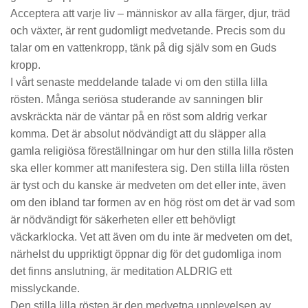
Acceptera att varje liv – människor av alla färger, djur, träd
och växter, är rent gudomligt medvetande. Precis som du
talar om en vattenkropp, tänk på dig själv som en Guds
kropp.
I vårt senaste meddelande talade vi om den stilla lilla
rösten. Många seriösa studerande av sanningen blir
avskräckta när de väntar på en röst som aldrig verkar
komma. Det är absolut nödvändigt att du släpper alla
gamla religiösa föreställningar om hur den stilla lilla rösten
ska eller kommer att manifestera sig. Den stilla lilla rösten
är tyst och du kanske är medveten om det eller inte, även
om den ibland tar formen av en hög röst om det är vad som
är nödvändigt för säkerheten eller ett behövligt
väckarklocka. Vet att även om du inte är medveten om det,
närhelst du uppriktigt öppnar dig för det gudomliga inom
det finns anslutning, är meditation ALDRIG ett
misslyckande.
Den stilla lilla rösten är den medvetna upplevelsen av