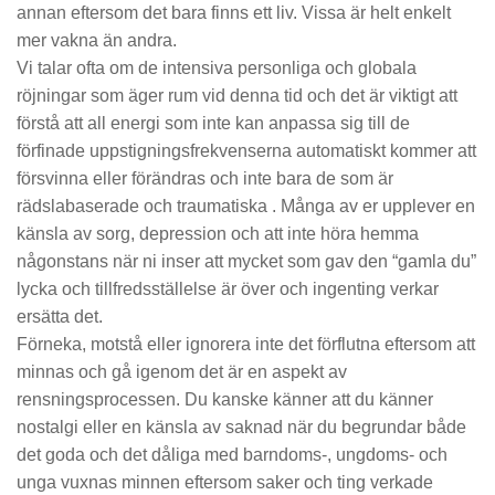
annan eftersom det bara finns ett liv. Vissa är helt enkelt
mer vakna än andra.
Vi talar ofta om de intensiva personliga och globala
röjningar som äger rum vid denna tid och det är viktigt att
förstå att all energi som inte kan anpassa sig till de
förfinade uppstigningsfrekvenserna automatiskt kommer att
försvinna eller förändras och inte bara de som är
rädslabaserade och traumatiska . Många av er upplever en
känsla av sorg, depression och att inte höra hemma
någonstans när ni inser att mycket som gav den “gamla du”
lycka och tillfredsställelse är över och ingenting verkar
ersätta det.
Förneka, motstå eller ignorera inte det förflutna eftersom att
minnas och gå igenom det är en aspekt av
rensningsprocessen. Du kanske känner att du känner
nostalgi eller en känsla av saknad när du begrundar både
det goda och det dåliga med barndoms-, ungdoms- och
unga vuxnas minnen eftersom saker och ting verkade