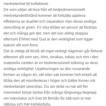
medvetenhet till kollektivet.
De som väljer att leva från ett tredjedimensionellt
medvetandetillstånd kommer att fortsätta uppleva
effekterna av dualitet och separation men deras andliga
utveckling är given. Fri vilja tillåter en person att fördröja
det och många gör det, men det kan aldrig stoppas
eftersom ENhet med Gud är den verklighet som ligger
bakom allt som finns.
Det är viktigt att förstå att inget verkligt någonsin går förlorat
eftersom allt som ses, hörs, smakas, luktas och rörs i den
materiella världen är en tredimensionell tolkning av dess
andliga verklighet. Upplösningen av den nuvarande
formen av någon tro, idé eller sak kommer helt enkelt att
tillåta den att manifesteras i högre och bättre former när
medvetandet utvecklas. Du ser detta nu när allt fler
människor börjar bortse från många långvariga begrepp
om människor och livet till förmån för sätt som är mer
rättvisa och mer kärleksfulla.