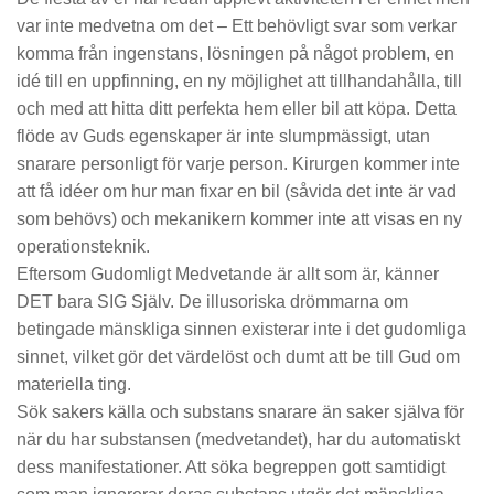
var inte medvetna om det – Ett behövligt svar som verkar
komma från ingenstans, lösningen på något problem, en
idé till en uppfinning, en ny möjlighet att tillhandahålla, till
och med att hitta ditt perfekta hem eller bil att köpa. Detta
flöde av Guds egenskaper är inte slumpmässigt, utan
snarare personligt för varje person. Kirurgen kommer inte
att få idéer om hur man fixar en bil (såvida det inte är vad
som behövs) och mekanikern kommer inte att visas en ny
operationsteknik.
Eftersom Gudomligt Medvetande är allt som är, känner
DET bara SIG Själv. De illusoriska drömmarna om
betingade mänskliga sinnen existerar inte i det gudomliga
sinnet, vilket gör det värdelöst och dumt att be till Gud om
materiella ting.
Sök sakers källa och substans snarare än saker själva för
när du har substansen (medvetandet), har du automatiskt
dess manifestationer. Att söka begreppen gott samtidigt