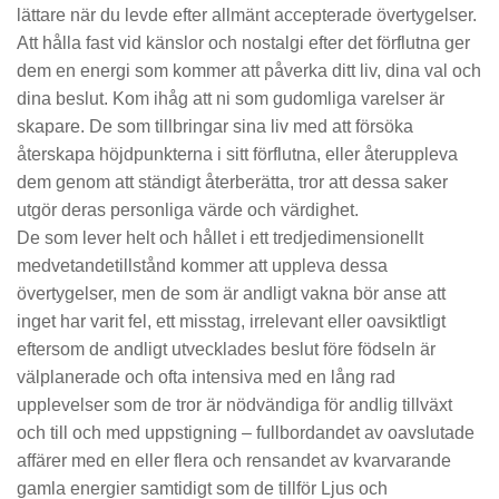
lättare när du levde efter allmänt accepterade övertygelser.
Att hålla fast vid känslor och nostalgi efter det förflutna ger
dem en energi som kommer att påverka ditt liv, dina val och
dina beslut. Kom ihåg att ni som gudomliga varelser är
skapare. De som tillbringar sina liv med att försöka
återskapa höjdpunkterna i sitt förflutna, eller återuppleva
dem genom att ständigt återberätta, tror att dessa saker
utgör deras personliga värde och värdighet.
De som lever helt och hållet i ett tredjedimensionellt
medvetandetillstånd kommer att uppleva dessa
övertygelser, men de som är andligt vakna bör anse att
inget har varit fel, ett misstag, irrelevant eller oavsiktligt
eftersom de andligt utvecklades beslut före födseln är
välplanerade och ofta intensiva med en lång rad
upplevelser som de tror är nödvändiga för andlig tillväxt
och till och med uppstigning – fullbordandet av oavslutade
affärer med en eller flera och rensandet av kvarvarande
gamla energier samtidigt som de tillför Ljus och