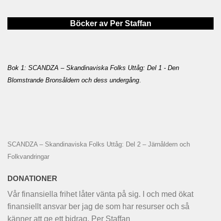
Böcker av Per Staffan
Bok 1: SCANDZA – Skandinaviska Folks Uttåg: Del 1 - Den
Blomstrande Bronsåldern och dess undergång
.
SCANDZA – Skandinaviska Folks Uttåg: Del 2 – Järnåldern och
Folkvandringar
DONATIONER
Vår finansiella frihet låter vänta på sig. I och med ökat
finansiellt ansvar ber jag de som har resurser och så
känner att ge ett bidrag. Per Staffan