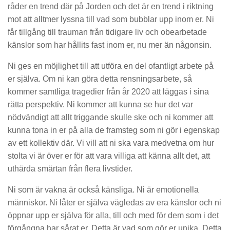
råder en trend där på Jorden och det är en trend i riktning
mot att alltmer lyssna till vad som bubblar upp inom er. Ni
får tillgång till trauman från tidigare liv och obearbetade
känslor som har hållits fast inom er, nu mer än någonsin.
Ni ges en möjlighet till att utföra en del ofantligt arbete på
er själva. Om ni kan göra detta rensningsarbete, så
kommer samtliga tragedier från år 2020 att läggas i sina
rätta perspektiv. Ni kommer att kunna se hur det var
nödvändigt att allt triggande skulle ske och ni kommer att
kunna tona in er på alla de framsteg som ni gör i egenskap
av ett kollektiv där. Vi vill att ni ska vara medvetna om hur
stolta vi är över er för att vara villiga att känna allt det, att
uthärda smärtan från flera livstider.
Ni som är vakna är också känsliga. Ni är emotionella
människor. Ni låter er själva vägledas av era känslor och ni
öppnar upp er själva för alla, till och med för dem som i det
förgångna har sårat er. Detta är vad som gör er unika. Detta