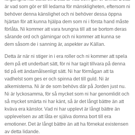
är vad som gör er till ledarna för mänskligheten, eftersom ni
behöver denna känslighet och ni behöver dessa öppna
hjärtan för att kunna hjälpa dem som ni i första hand måste
förlåta. Ni kommer att vara tvungna till att se bortom deras
sårande ord och gärningar och ni kommer att kunna se
dem såsom de i sanning är, aspekter av Källan.
Detta är när ni stiger in i era roller och ni kommer att spela
dem på ett underbart sätt, för ni har tagit tillvara på denna
tid på ett ändamålsenligt sätt. Ni har förmågan att ta
vadhelst som ges er och spinna det till guld. Ni är
alkemisterna. Ni är de som behövs där på Jorden just nu.
Ni är lyckosamma, för så mycket som ni har genomlidit och
så mycket smärta ni har känt, så är det långt bättre än att
kväva era känslor. Vad ni har upplevt är långt bättre än
upplevelsen av att låta er själva domna bort till era
emotioner. Det är långt bättre än att ha förnekat existensen
av detta lidande.