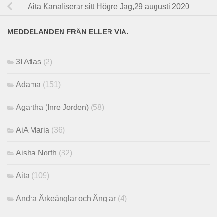
Aita Kanaliserar sitt Högre Jag,29 augusti 2020
MEDDELANDEN FRÅN ELLER VIA:
3I Atlas
(2)
Adama
(151)
Agartha (Inre Jorden)
(58)
AiA Maria
(36)
Aisha North
(32)
Aita
(109)
Andra Ärkeänglar och Änglar
(4)