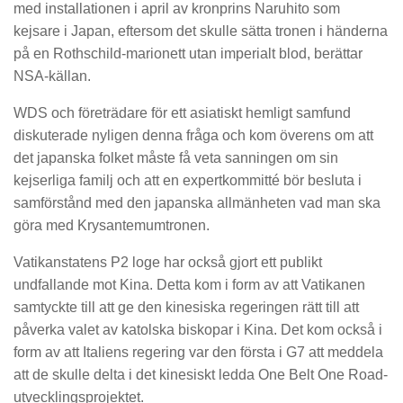
med installationen i april av kronprins Naruhito som
kejsare i Japan, eftersom det skulle sätta tronen i händerna
på en Rothschild-marionett utan imperialt blod, berättar
NSA-källan.
WDS och företrädare för ett asiatiskt hemligt samfund
diskuterade nyligen denna fråga och kom överens om att
det japanska folket måste få veta sanningen om sin
kejserliga familj och att en expertkommitté bör besluta i
samförstånd med den japanska allmänheten vad man ska
göra med Krysantemumtronen.
Vatikanstatens P2 loge har också gjort ett publikt
undfallande mot Kina. Detta kom i form av att Vatikanen
samtyckte till att ge den kinesiska regeringen rätt till att
påverka valet av katolska biskopar i Kina. Det kom också i
form av att Italiens regering var den första i G7 att meddela
att de skulle delta i det kinesiskt ledda One Belt One Road-
utvecklingsprojektet.