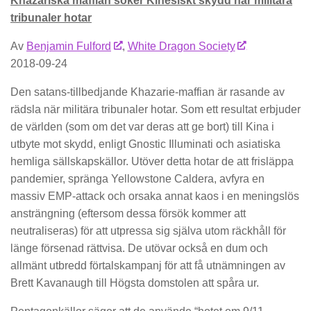
Khazariska maffian söker Kinesiskt skydd när militära
tribunaler hotar
Av
Benjamin Fulford
,
White Dragon Society
2018-09-24
Den satans-tillbedjande Khazarie-maffian är rasande av
rädsla när militära tribunaler hotar. Som ett resultat erbjuder
de världen (som om det var deras att ge bort) till Kina i
utbyte mot skydd, enligt Gnostic Illuminati och asiatiska
hemliga sällskapskällor. Utöver detta hotar de att frisläppa
pandemier, spränga Yellowstone Caldera, avfyra en
massiv EMP-attack och orsaka annat kaos i en meningslös
ansträngning (eftersom dessa försök kommer att
neutraliseras) för att utpressa sig själva utom räckhåll för
länge försenad rättvisa. De utövar också en dum och
allmänt utbredd förtalskampanj för att få utnämningen av
Brett Kavanaugh till Högsta domstolen att spåra ur.