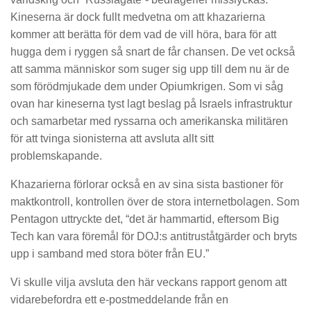
Kineserna är dock fullt medvetna om att khazarierna
kommer att berätta för dem vad de vill höra, bara för att
hugga dem i ryggen så snart de får chansen. De vet också
att samma människor som suger sig upp till dem nu är de
som förödmjukade dem under Opiumkrigen. Som vi såg
ovan har kineserna tyst lagt beslag på Israels infrastruktur
och samarbetar med ryssarna och amerikanska militären
för att tvinga sionisterna att avsluta allt sitt
problemskapande.
Khazarierna förlorar också en av sina sista bastioner för
maktkontroll, kontrollen över de stora internetbolagen. Som
Pentagon uttryckte det, “det är hammartid, eftersom Big
Tech kan vara föremål för DOJ:s antitruståtgärder och bryts
upp i samband med stora böter från EU.”
Vi skulle vilja avsluta den här veckans rapport genom att
vidarebefordra ett e-postmeddelande från en