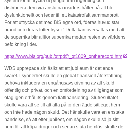
system för att trycka ut pengar från ingenting och
distribuera dem via anslutna insiders håller på att bli
dysfunktionellt och leder till ett katastrofalt sammanbrott.
För att uttrycka det med BIS egna ord, “deras huvud står i
brand och deras fötter fryser.” Detta kan översättas med att
de superrika blir alltför superrika medan resten av världens
befolkning lider.
https://www.bis.org/publ/qtrpdf/r_qt1809_ontherecord.htm
WDS upprepade sin åsikt att ett jubileum är det enda
svaret. I synnerhet skulle en global finansiell återställning
behöva inkludera en engångsavskrivning av all skuld,
offentlig och privat, och en omfördelning av tillgångar som
olagligen erhållits genom fiatfinansiering. Slutresultatet
skulle vara att se till att alla på jorden ägde sitt eget hem
och inte hade någon skuld. Det här skulle vara en enstaka
händelse, så att efter jubileet, om någon skulle sälja sitt
hem för att köpa droger och sedan sluta hemlös, skulle de