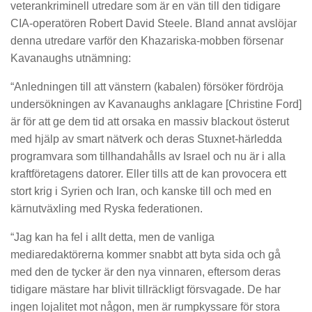
veterankriminell utredare som är en vän till den tidigare
CIA-operatören Robert David Steele. Bland annat avslöjar
denna utredare varför den Khazariska-mobben försenar
Kavanaughs utnämning:
“Anledningen till att vänstern (kabalen) försöker fördröja
undersökningen av Kavanaughs anklagare [Christine Ford]
är för att ge dem tid att orsaka en massiv blackout österut
med hjälp av smart nätverk och deras Stuxnet-härledda
programvara som tillhandahålls av Israel och nu är i alla
kraftföretagens datorer. Eller tills att de kan provocera ett
stort krig i Syrien och Iran, och kanske till och med en
kärnutväxling med Ryska federationen.
“Jag kan ha fel i allt detta, men de vanliga
mediaredaktörerna kommer snabbt att byta sida och gå
med den de tycker är den nya vinnaren, eftersom deras
tidigare mästare har blivit tillräckligt försvagade. De har
ingen lojalitet mot någon, men är rumpkyssare för stora