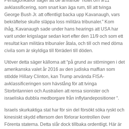
Pentagonkällor säger att de använde “hotet om 9/11
avklassificering, som snart kan äga rum, till att tvinga
George Bush Jr. att offentligt backa upp Kavanaugh, vars
bekräftelse skulle släppa loss militära tribunaler.” Kom
ihåg, Kavanaugh sade under hans hearings att USA har
varit under krigslagar sedan kort efter den 11/9 och som ett
resultat kan militära tribunaler åtala, och till och med döma
civila som är skyldiga till förräderi till döden.
Utöver detta säger källorna att “på grund av störningen i det
amerikanska valet år 2016 av den judiska maffian som
stödde Hillary Clinton, kan Trump använda FISA-
avklassificeringen som hävstång för att tvinga
Storbritannien och Australien att rensa sionister och
israeliska dubbla medborgare från inflytandepositioner “.
Israels skurkaktiga stat har för sin del försökt söka ryskt och
kinesiskt skydd eftersom den förlorar kontrollen över
Förenta staterna. Detta slår dock tillbaka ordentligt. Här är