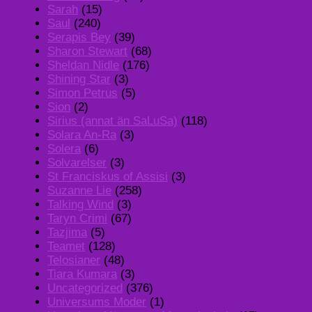
Sarah
(15)
Saul
(240)
Serapis Bey
(39)
Sharon Stewart
(68)
Sheldan Nidle
(176)
Shining Star
(3)
Simon Petrus
(5)
Sion
(2)
Sirius (annat än SaLuSa)
(118)
Solara An-Ra
(3)
Solera
(6)
Solvarelser
(3)
St Franciskus of Assisi
(3)
Suzanne Lie
(258)
Talking Wind
(3)
Taryn Crimi
(67)
Tazjima
(5)
Teamet
(128)
Telosianer
(48)
Tiara Kumara
(3)
Uncategorized
(376)
Universums Moder
(1)