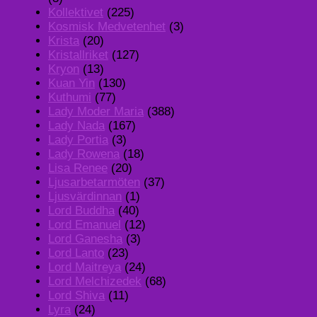
Kollektivet
(225)
Kosmisk Medvetenhet
(3)
Krista
(20)
Kristallriket
(127)
Kryon
(13)
Kuan Yin
(130)
Kuthumi
(77)
Lady Moder Maria
(388)
Lady Nada
(167)
Lady Portia
(3)
Lady Rowena
(18)
Lisa Renee
(20)
Ljusarbetarmöten
(37)
Ljusvärdinnan
(1)
Lord Buddha
(40)
Lord Emanuel
(12)
Lord Ganesha
(3)
Lord Lanto
(23)
Lord Maitreya
(24)
Lord Melchizedek
(68)
Lord Shiva
(11)
Lyra
(24)