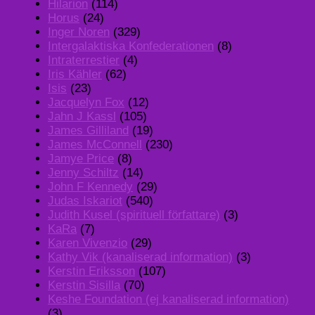
Hilarion
(114)
Horus
(24)
Inger Noren
(329)
Intergalaktiska Konfederationen
(8)
Intraterrestier
(4)
Iris Kähler
(62)
Isis
(23)
Jacquelyn Fox
(12)
Jahn J Kassl
(105)
James Gilliland
(19)
James McConnell
(230)
Jamye Price
(8)
Jenny Schiltz
(14)
John F Kennedy
(29)
Judas Iskariot
(540)
Judith Kusel (spirituell författare)
(3)
KaRa
(7)
Karen Vivenzio
(29)
Kathy Vik (kanaliserad information)
(3)
Kerstin Eriksson
(107)
Kerstin Sisilla
(70)
Keshe Foundation (ej kanaliserad information)
(3)