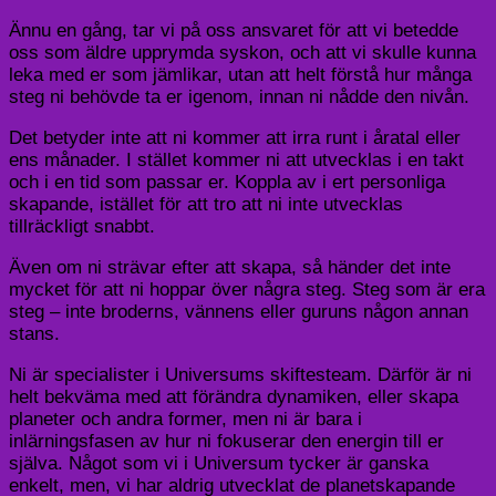
Ännu en gång, tar vi på oss ansvaret för att vi betedde
oss som äldre upprymda syskon, och att vi skulle kunna
leka med er som jämlikar, utan att helt förstå hur många
steg ni behövde ta er igenom, innan ni nådde den nivån.
Det betyder inte att ni kommer att irra runt i åratal eller
ens månader. I stället kommer ni att utvecklas i en takt
och i en tid som passar er. Koppla av i ert personliga
skapande, istället för att tro att ni inte utvecklas
tillräckligt snabbt.
Även om ni strävar efter att skapa, så händer det inte
mycket för att ni hoppar över några steg. Steg som är era
steg – inte broderns, vännens eller guruns någon annan
stans.
Ni är specialister i Universums skiftesteam. Därför är ni
helt bekväma med att förändra dynamiken, eller skapa
planeter och andra former, men ni är bara i
inlärningsfasen av hur ni fokuserar den energin till er
själva. Något som vi i Universum tycker är ganska
enkelt, men, vi har aldrig utvecklat de planetskapande