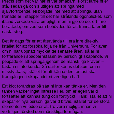
Precis som det var när ni var småbarn. Först lärde ni er
stå, sedan gå och slutligen att springa med
självförtroende. Ni började inte med att springa, utan
tränade er i etapper till det här strålande ögonblicket, som
ibland verkade vara omöjligt, men ni gjorde det ert inre
berättade, om vad som behövdes för att kunna ta er till
nästa steg.
Det är dags för er att återvända till era inre direktiv,
istället för att försöka följa de från Universum. För även
om ni har uppnått mycket de senaste åren, så är ni
fortfarande i spädbarnsfasen av personligt skapande. Vi
peppade er att springa igenom de mänskliga kraven –
fastän ni inte kunde. Så därför känns det som om ni
misslyckats, istället för att känna den fantastiska
framgången i skapandet ni verkligen haft.
Ert klot förändras på sätt ni inte kan tänka er. Men den
tanken väcker inget intresse i er, om er egen värld
fortsätter att kännas tung och förtryckt. Tänk istället att ni
skapar er nya personliga värld bitvis, istället för de stora
elementen vi ledde er att tro vara möjligt, innan vi
verkligen förstod den mänskliga förmågan.