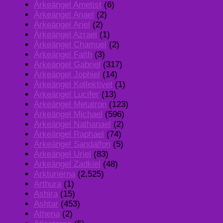
Ärkeängel Ametist
(6)
Ärkeängel Anael
(2)
Ärkeängel Ariel
(2)
Ärkeängel Azrael
(1)
Ärkeängel Chamuel
(2)
Ärkeängel Faith
(3)
Ärkeängel Gabriel
(317)
Ärkeängel Jophiel
(14)
Ärkeängel Kollektivet
(1)
Ärkeängel Lucifer
(13)
Ärkeängel Metatron
(123)
Ärkeängel Michael
(596)
Ärkeängel Nathanael
(2)
Ärkeängel Raphael
(74)
Ärkeängel Sandalfon
(5)
Ärkeängel Uriel
(83)
Ärkeängel Zadkiel
(48)
Arkturierna
(2,525)
Arthura
(1)
Ashira
(15)
Ashtar
(453)
Athena
(2)