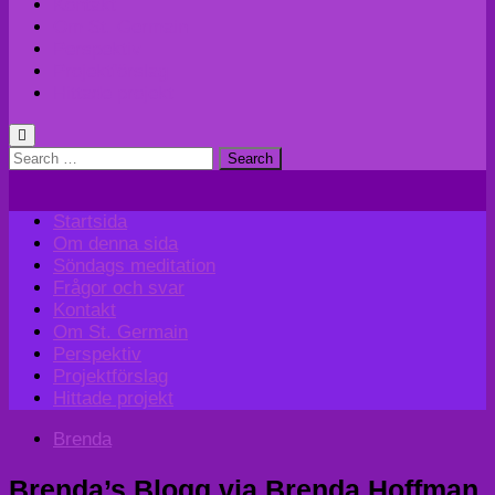
Kontakt
Om St. Germain
Perspektiv
Projektförslag
Hittade projekt
Search
for:
Startsida
Om denna sida
Söndags meditation
Frågor och svar
Kontakt
Om St. Germain
Perspektiv
Projektförslag
Hittade projekt
Brenda
Brenda’s Blogg via Brenda Hoffman,