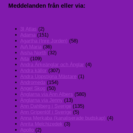
Meddelanden från eller via:
3I Atlas
(2)
Adama
(151)
Agartha (Inre Jorden)
(58)
AiA Maria
(36)
Aisha North
(32)
Aita
(109)
Andra Ärkeänglar och Änglar
(4)
Andra källor
(307)
Andra Uppstigna Mästare
(1)
Andromeda
(154)
Angel Skog
(50)
Änglarna via Ann Albers
(580)
Änglarna via Jenny
(13)
Ann Dahlberg i Sverige
(135)
Ann Gripenlöf i Sverige
(5)
Anna Merkaba (kanaliserade budskap)
(4)
Anrita Melchizedek
(3)
Apollo
(2)