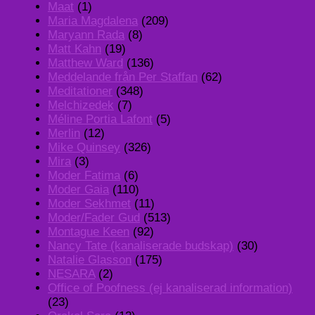
Maat
(1)
Maria Magdalena
(209)
Maryann Rada
(8)
Matt Kahn
(19)
Matthew Ward
(136)
Meddelande från Per Staffan
(62)
Meditationer
(348)
Melchizedek
(7)
Méline Portia Lafont
(5)
Merlin
(12)
Mike Quinsey
(326)
Mira
(3)
Moder Fatima
(6)
Moder Gaia
(110)
Moder Sekhmet
(11)
Moder/Fader Gud
(513)
Montague Keen
(92)
Nancy Tate (kanaliserade budskap)
(30)
Natalie Glasson
(175)
NESARA
(2)
Office of Poofness (ej kanaliserad information)
(23)