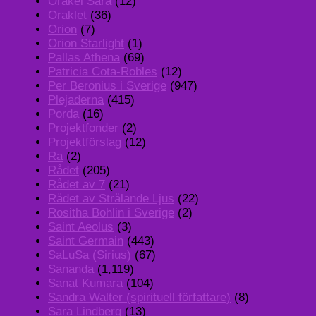
Orakel Sara
(12)
Oraklet
(36)
Orion
(7)
Orion Starlight
(1)
Pallas Athena
(69)
Patricia Cota-Robles
(12)
Per Beronius i Sverige
(947)
Plejaderna
(415)
Porda
(16)
Projektfonder
(2)
Projektförslag
(12)
Ra
(2)
Rådet
(205)
Rådet av 7
(21)
Rådet av Strålande Ljus
(22)
Rositha Bohlin i Sverige
(2)
Saint Aeolus
(3)
Saint Germain
(443)
SaLuSa (Sirius)
(67)
Sananda
(1,119)
Sanat Kumara
(104)
Sandra Walter (spirituell författare)
(8)
Sara Lindberg
(13)