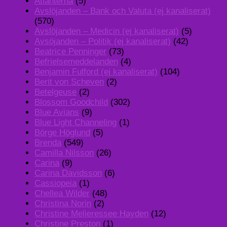
Atlanterna
(5)
Avslöjanden – Bank och Valuta (ej kanaliserat)
(570)
Avslöjanden – Medicin (ej kanaliserat)
(5)
Avsöjanden – Politik (ej kanaliserat)
(42)
Beatrice Penninger
(73)
Befrielsemeddelanden
(4)
Benjamin Fulford (ej kanaliserat)
(104)
Berit von Scheven
(2)
Betelgeuse
(2)
Blossom Goodchild
(302)
Blue Avians
(9)
Blue Light Channeling
(1)
Börge Höglund
(5)
Brenda
(549)
Camilla Nilsson
(26)
Carina
(9)
Carina Davidsson
(6)
Cassiopeia
(1)
Chellea Wilder
(48)
Christina Norin
(2)
Christine Melieressee Hayden
(12)
Christine Preston
(1)