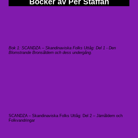
Böcker av Per Staffan
Bok 1: SCANDZA – Skandinaviska Folks Uttåg: Del 1 - Den
Blomstrande Bronsåldern och dess undergång
.
SCANDZA – Skandinaviska Folks Uttåg: Del 2 – Järnåldern och
Folkvandringar