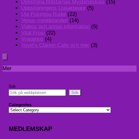
Uppstigna Mästarnas Mysterieskola
(15)
Uppstigningens Ljusarbeare
(5)
Ute Posegga-Rudel
(22)
Venus-meddelanden
(14)
Videos och annan information
(5)
Vital Frosi
(22)
Vywamus
(4)
Yosef's Clarion Calls och mer
(3)
Mer
Sök
Sök
Categories
MEDLEMSKAP