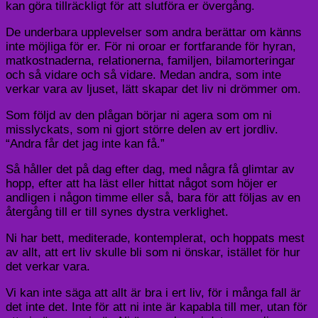
kan göra tillräckligt för att slutföra er övergång.
De underbara upplevelser som andra berättar om känns
inte möjliga för er. För ni oroar er fortfarande för hyran,
matkostnaderna, relationerna, familjen, bilamorteringar
och så vidare och så vidare. Medan andra, som inte
verkar vara av ljuset, lätt skapar det liv ni drömmer om.
Som följd av den plågan börjar ni agera som om ni
misslyckats, som ni gjort större delen av ert jordliv.
“Andra får det jag inte kan få.”
Så håller det på dag efter dag, med några få glimtar av
hopp, efter att ha läst eller hittat något som höjer er
andligen i någon timme eller så, bara för att följas av en
återgång till er till synes dystra verklighet.
Ni har bett, mediterade, kontemplerat, och hoppats mest
av allt, att ert liv skulle bli som ni önskar, istället för hur
det verkar vara.
Vi kan inte säga att allt är bra i ert liv, för i många fall är
det inte det. Inte för att ni inte är kapabla till mer, utan för