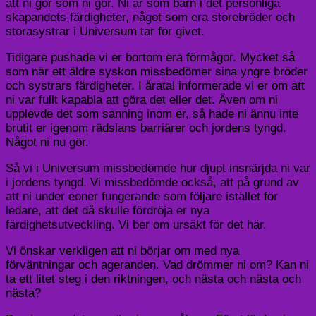
att ni gör som ni gör. Ni är som barn i det personliga
skapandets färdigheter, något som era storebröder och
storasystrar i Universum tar för givet.
Tidigare pushade vi er bortom era förmågor. Mycket så
som när ett äldre syskon missbedömer sina yngre bröder
och systrars färdigheter. I åratal informerade vi er om att
ni var fullt kapabla att göra det eller det. Även om ni
upplevde det som sanning inom er, så hade ni ännu inte
brutit er igenom rädslans barriärer och jordens tyngd.
Något ni nu gör.
Så vi i Universum missbedömde hur djupt insnärjda ni var
i jordens tyngd. Vi missbedömde också, att på grund av
att ni under eoner fungerande som följare istället för
ledare, att det då skulle fördröja er nya
färdighetsutveckling. Vi ber om ursäkt för det här.
Vi önskar verkligen att ni börjar om med nya
förväntningar och ageranden. Vad drömmer ni om? Kan ni
ta ett litet steg i den riktningen, och nästa och nästa och
nästa?