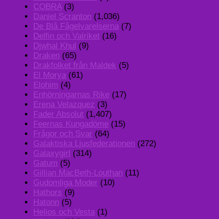
COBRA
(3)
Daniel Scranton
(1,036)
De Blå Fågelvarelserna
(7)
Delfin och Valriket
(16)
Djwhal Khul
(9)
Draken
(65)
Drakfolket från Maldek
(5)
El Morya
(61)
Elohim
(4)
Enhörningarnas Rike
(17)
Erena Velazquez
(3)
Fader Absolut
(1,407)
Feernas Kungadöme
(15)
Frågor och Svar
(64)
Galaktiska Ljusfederationen
(272)
Galaxygirl
(314)
Gatum
(5)
Gillian MacBeth-Louthan
(11)
Gudomliga Moder
(10)
Hathors
(9)
Hatonn
(5)
Helios och Vesta
(1)