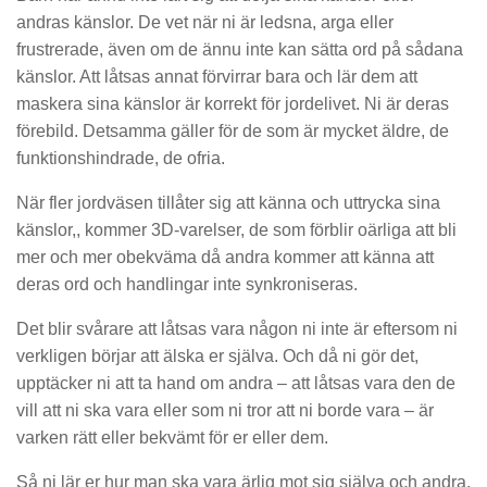
andras känslor. De vet när ni är ledsna, arga eller
frustrerade, även om de ännu inte kan sätta ord på sådana
känslor. Att låtsas annat förvirrar bara och lär dem att
maskera sina känslor är korrekt för jordelivet. Ni är deras
förebild. Detsamma gäller för de som är mycket äldre, de
funktionshindrade, de ofria.
När fler jordväsen tillåter sig att känna och uttrycka sina
känslor,, kommer 3D-varelser, de som förblir oärliga att bli
mer och mer obekväma då andra kommer att känna att
deras ord och handlingar inte synkroniseras.
Det blir svårare att låtsas vara någon ni inte är eftersom ni
verkligen börjar att älska er själva. Och då ni gör det,
upptäcker ni att ta hand om andra – att låtsas vara den de
vill att ni ska vara eller som ni tror att ni borde vara – är
varken rätt eller bekvämt för er eller dem.
Så ni lär er hur man ska vara ärlig mot sig själva och andra.