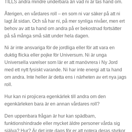
TILLS andra mindre underbara än vad ni är tas hand om.
Återigen, en vårdares roll – en som ni var säker på att ni
lagt åt sidan. Och så har ni, på mer synliga nivåer, men ert
behov av att ta hand om andra på er bekostnad fortsätter
på så många små sätt under hela dagen.
Ni är inte ansvariga för de jordliga eller för att vara en
duktig flicka eller pojke för Universum. Ni är unga
Universella varelser som lär er att manövrera i Ny Jord
med ett nytt fysiskt varande. Ni har inte energi att ta hand
om andra. Inte heller är detta ens i närheten av ert nya jags
roll.
Hur kan ni projicera egenkärlek till andra om den
egenkärleken bara är en annan vårdares roll?
Den uppenbara frågan är hur kan spädbarn,
funktionshindrade eller mycket äldre personer vårda sig
själva? Hur? Är det inte dags för er att notera deras styrkor