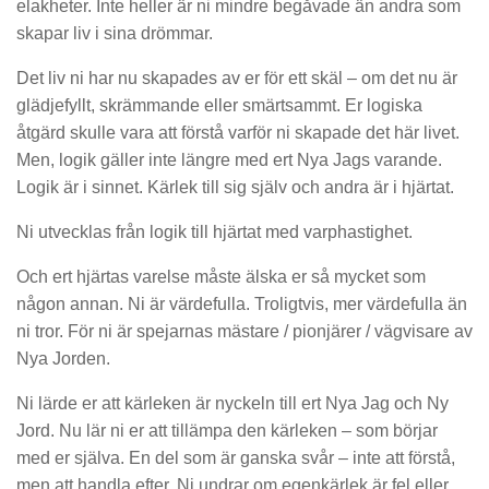
elakheter. Inte heller är ni mindre begåvade än andra som
skapar liv i sina drömmar.
Det liv ni har nu skapades av er för ett skäl – om det nu är
glädjefyllt, skrämmande eller smärtsammt. Er logiska
åtgärd skulle vara att förstå varför ni skapade det här livet.
Men, logik gäller inte längre med ert Nya Jags varande.
Logik är i sinnet. Kärlek till sig själv och andra är i hjärtat.
Ni utvecklas från logik till hjärtat med varphastighet.
Och ert hjärtas varelse måste älska er så mycket som
någon annan. Ni är värdefulla. Troligtvis, mer värdefulla än
ni tror. För ni är spejarnas mästare / pionjärer / vägvisare av
Nya Jorden.
Ni lärde er att kärleken är nyckeln till ert Nya Jag och Ny
Jord. Nu lär ni er att tillämpa den kärleken – som börjar
med er själva. En del som är ganska svår – inte att förstå,
men att handla efter. Ni undrar om egenkärlek är fel eller