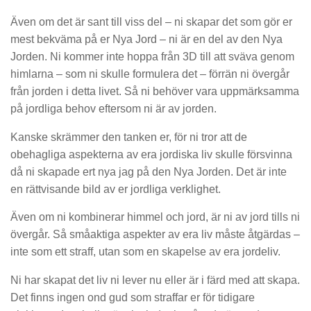
Även om det är sant till viss del – ni skapar det som gör er
mest bekväma på er Nya Jord – ni är en del av den Nya
Jorden. Ni kommer inte hoppa från 3D till att sväva genom
himlarna – som ni skulle formulera det – förrän ni övergår
från jorden i detta livet. Så ni behöver vara uppmärksamma
på jordliga behov eftersom ni är av jorden.
Kanske skrämmer den tanken er, för ni tror att de
obehagliga aspekterna av era jordiska liv skulle försvinna
då ni skapade ert nya jag på den Nya Jorden. Det är inte
en rättvisande bild av er jordliga verklighet.
Även om ni kombinerar himmel och jord, är ni av jord tills ni
övergår. Så småaktiga aspekter av era liv måste åtgärdas –
inte som ett straff, utan som en skapelse av era jordeliv.
Ni har skapat det liv ni lever nu eller är i färd med att skapa.
Det finns ingen ond gud som straffar er för tidigare