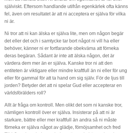
själviskt. Eftersom handlande utifrån egenkärlek ofta känns
fel, även om resultatet är att ni acceptera er själva för vilka
ni är.
Ni tror att ni kan älska er själva lite, men om någon begär
det eller det och i samtycke tar bort något ni vill ha eller
behöver, känner ni er fortfarande obekväma att förneka
deras begäran. Sådant är inte att älska någon, det är
värdera dem mer än er själva. Kanske tror ni att den
entiteten är viktigare eller mindre kraftfull än ni eller för ung
eller för gammal för att ta hand om sig själv. För de ljus till
jorden? Betyder det att ni spelar Gud eller accepterar en
världsförälders roll?
Allt är fråga om kontroll. Men olikt det som ni kanske tror,
nämligen ​​kontroll över er själva. Insisterar på att ni är
starkare, bättre eller mer kraftfull än andra så ni måste
förneka er själva något av glädje, förnöjsamhet och fred