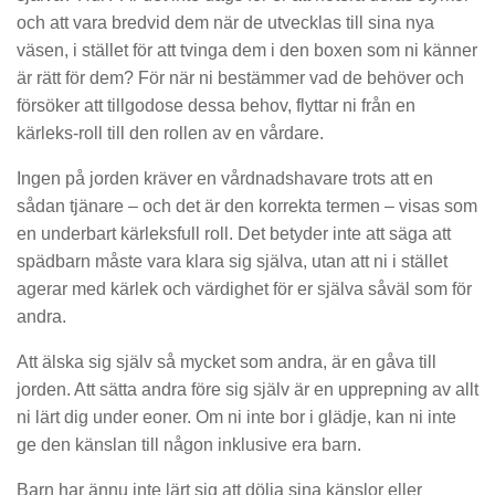
och att vara bredvid dem när de utvecklas till sina nya
väsen, i stället för att tvinga dem i den boxen som ni känner
är rätt för dem? För när ni bestämmer vad de behöver och
försöker att tillgodose dessa behov, flyttar ni från en
kärleks-roll till den rollen av en vårdare.
Ingen på jorden kräver en vårdnadshavare trots att en
sådan tjänare – och det är den korrekta termen – visas som
en underbart kärleksfull roll. Det betyder inte att säga att
spädbarn måste vara klara sig själva, utan att ni i stället
agerar med kärlek och värdighet för er själva såväl som för
andra.
Att älska sig själv så mycket som andra, är en gåva till
jorden. Att sätta andra före sig själv är en upprepning av allt
ni lärt dig under eoner. Om ni inte bor i glädje, kan ni inte
ge den känslan till någon inklusive era barn.
Barn har ännu inte lärt sig att dölja sina känslor eller