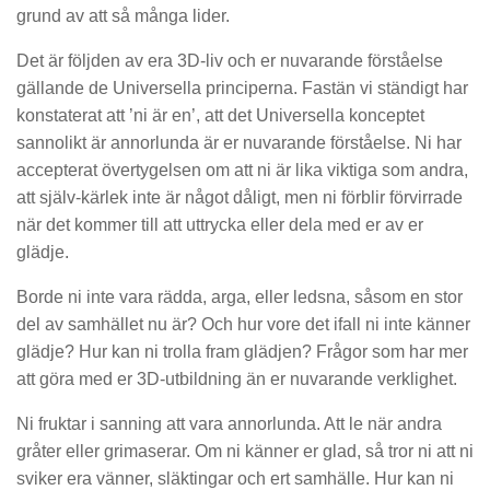
grund av att så många lider.
Det är följden av era 3D-liv och er nuvarande förståelse
gällande de Universella principerna. Fastän vi ständigt har
konstaterat att ’ni är en’, att det Universella konceptet
sannolikt är annorlunda är er nuvarande förståelse. Ni har
accepterat övertygelsen om att ni är lika viktiga som andra,
att själv-kärlek inte är något dåligt, men ni förblir förvirrade
när det kommer till att uttrycka eller dela med er av er
glädje.
Borde ni inte vara rädda, arga, eller ledsna, såsom en stor
del av samhället nu är? Och hur vore det ifall ni inte känner
glädje? Hur kan ni trolla fram glädjen? Frågor som har mer
att göra med er 3D-utbildning än er nuvarande verklighet.
Ni fruktar i sanning att vara annorlunda. Att le när andra
gråter eller grimaserar. Om ni känner er glad, så tror ni att ni
sviker era vänner, släktingar och ert samhälle. Hur kan ni