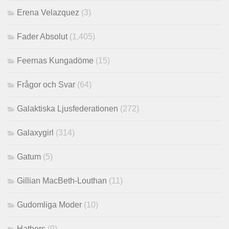
Erena Velazquez
(3)
Fader Absolut
(1,405)
Feernas Kungadöme
(15)
Frågor och Svar
(64)
Galaktiska Ljusfederationen
(272)
Galaxygirl
(314)
Gatum
(5)
Gillian MacBeth-Louthan
(11)
Gudomliga Moder
(10)
Hathors
(9)