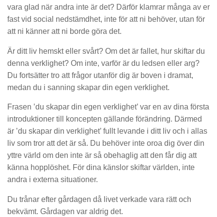
vara glad när andra inte är det? Därför klamrar många av er
fast vid social nedstämdhet, inte för att ni behöver, utan för
att ni känner att ni borde göra det.
Är ditt liv hemskt eller svårt? Om det är fallet, hur skiftar du
denna verklighet? Om inte, varför är du ledsen eller arg?
Du fortsätter tro att frågor utanför dig är boven i dramat,
medan du i sanning skapar din egen verklighet.
Frasen ’du skapar din egen verklighet’ var en av dina första
introduktioner till koncepten gällande förändring. Därmed
är ’du skapar din verklighet’ fullt levande i ditt liv och i allas
liv som tror att det är så. Du behöver inte oroa dig över din
yttre värld om den inte är så obehaglig att den får dig att
känna hopplöshet. För dina känslor skiftar världen, inte
andra i externa situationer.
Du trånar efter gårdagen då livet verkade vara rätt och
bekvämt. Gårdagen var aldrig det.