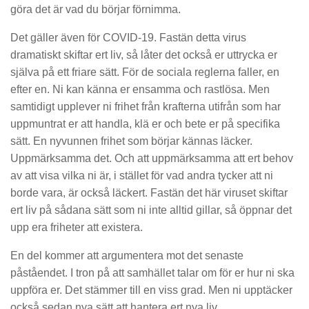
göra det är vad du börjar förnimma.
Det gäller även för COVID-19. Fastän detta virus
dramatiskt skiftar ert liv, så låter det också er uttrycka er
själva på ett friare sätt. För de sociala reglerna faller, en
efter en. Ni kan känna er ensamma och rastlösa. Men
samtidigt upplever ni frihet från krafterna utifrån som har
uppmuntrat er att handla, klä er och bete er på specifika
sätt. En nyvunnen frihet som börjar kännas läcker.
Uppmärksamma det. Och att uppmärksamma att ert behov
av att visa vilka ni är, i stället för vad andra tycker att ni
borde vara, är också läckert. Fastän det här viruset skiftar
ert liv på sådana sätt som ni inte alltid gillar, så öppnar det
upp era friheter att existera.
En del kommer att argumentera mot det senaste
påståendet. I tron på att samhället talar om för er hur ni ska
uppföra er. Det stämmer till en viss grad. Men ni upptäcker
också sedan nya sätt att hantera ert nya liv.