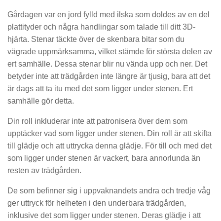
Gårdagen var en jord fylld med ilska som doldes av en del
plattityder och några handlingar som talade till ditt 3D-
hjärta. Stenar täckte över de skenbara bitar som du
vägrade uppmärksamma, vilket stämde för största delen av
ert samhälle. Dessa stenar blir nu vända upp och ner. Det
betyder inte att trädgården inte längre är tjusig, bara att det
är dags att ta itu med det som ligger under stenen. Ert
samhälle gör detta.
Din roll inkluderar inte att patronisera över dem som
upptäcker vad som ligger under stenen. Din roll är att skifta
till glädje och att uttrycka denna glädje. För till och med det
som ligger under stenen är vackert, bara annorlunda än
resten av trädgården.
De som befinner sig i uppvaknandets andra och tredje våg
ger uttryck för helheten i den underbara trädgården,
inklusive det som ligger under stenen. Deras glädje i att