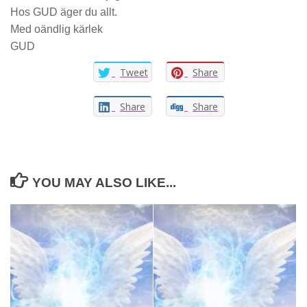
Hos GUD äger du allt.
Med oändlig kärlek
GUD
Tweet
Share
Share
Share
YOU MAY ALSO LIKE...