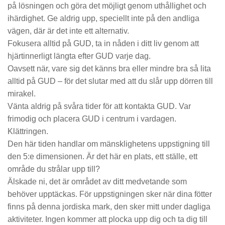
på lösningen och göra det möjligt genom uthållighet och
ihärdighet. Ge aldrig upp, speciellt inte på den andliga
vägen, där är det inte ett alternativ.
Fokusera alltid på GUD, ta in nåden i ditt liv genom att
hjärtinnerligt längta efter GUD varje dag.
Oavsett när, vare sig det känns bra eller mindre bra så lita
alltid på GUD – för det slutar med att du slår upp dörren till
mirakel.
Vänta aldrig på svåra tider för att kontakta GUD. Var
frimodig och placera GUD i centrum i vardagen.
Klättringen.
Den här tiden handlar om mänsklighetens uppstigning till
den 5:e dimensionen. Är det här en plats, ett ställe, ett
område du strålar upp till?
Älskade ni, det är området av ditt medvetande som
behöver upptäckas. För uppstigningen sker när dina fötter
finns på denna jordiska mark, den sker mitt under dagliga
aktiviteter. Ingen kommer att plocka upp dig och ta dig till