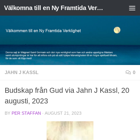
Välkomna till en Ny Framtida Verklighet
Skip to content
JAHN J KASSL
0
Budskap från Gud via Jahn J Kassl, 20
augusti, 2023
BY
PER STAFFAN
·
AUGUST 21, 2023