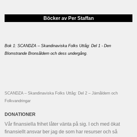
Böcker av Per Staffan
Bok 1: SCANDZA – Skandinaviska Folks Uttåg: Del 1 - Den
Blomstrande Bronsåldern och dess undergång
.
SCANDZA – Skandinaviska Folks Uttåg: Del 2 – Järnåldern och
Folkvandringar
DONATIONER
Vår finansiella frihet låter vänta på sig. I och med ökat
finansiellt ansvar ber jag de som har resurser och så