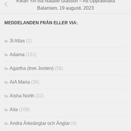
Kwan Yin via Natalie Glasson – Att Upprätthålla
Balansen, 19 augusti, 2023
MEDDELANDEN FRÅN ELLER VIA:
3I Atlas
(2)
Adama
(151)
Agartha (Inre Jorden)
(58)
AiA Maria
(36)
Aisha North
(32)
Aita
(109)
Andra Ärkeänglar och Änglar
(4)