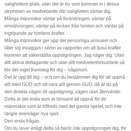
salighetens plats, utan det är du som kommer in i dessa
utrymmen av medvetande där saligheten väntar dig.
Många människor väntar på förändringen, väntar på
omvälvningen, väntar på tecken från himlen och väntar på
ingripande av himlens krafter.
Många människor ger upp det personliga ansvaret och
låter sig invaggas i sömn av rapporter om att ljusa krafter
kommer att säkerställa uppstigningen. Jag säger dig: Utan
ditt aktiva deltagande och utan ditt medvetenhetsarbete så
blir det inget framsteg för dig – någonsin.
Det är upp till dig – och om du bestämmer dig för att uppnå
allt med GUD och att vara allt genom GUD, då är du på
den direkta vägen till uppstigning, vägen utan återvändo.
Detta är det enda som är lönsamt att uppnå för de
människor som är tillfreds med det gamla spelet, och inte
längre överväger nya spel.
Den enda frågan.
Om du lever enligt detta så berör inte uppstigningen dig, för