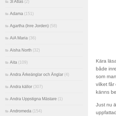
3I Atlas
(2)
Adama
(151)
Agartha (Inre Jorden)
(58)
AiA Maria
(36)
Aisha North
(32)
Kära läsa
Aita
(109)
både inre
Andra Ärkeänglar och Änglar
(4)
som mani
vilket få
Andra källor
(307)
känns bek
Andra Uppstigna Mästare
(1)
Just nu 
Andromeda
(154)
uppfattad