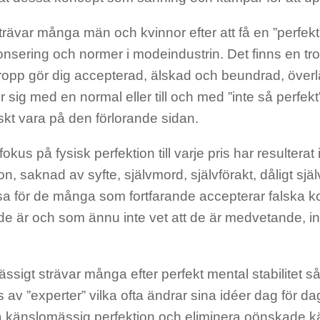
trävar många män och kvinnor efter att få en ”perfekt
onsering och normer i modeindustrin. Det finns en tro
kropp gör dig accepterad, älskad och beundrad, över
 sig med en normal eller till och med ”inte så perfe
skt vara på den förlorande sidan.
fokus på fysisk perfektion till varje pris har resulterat 
n, saknad av syfte, självmord, självförakt, dåligt sjä
lsa för de många som fortfarande accepterar falska
de är och som ännu inte vet att de är medvetande, in
ssigt strävar många efter perfekt mental stabilitet 
s av ”experter” vilka ofta ändrar sina idéer dag för 
å känslomässig perfektion och eliminera oönskade k