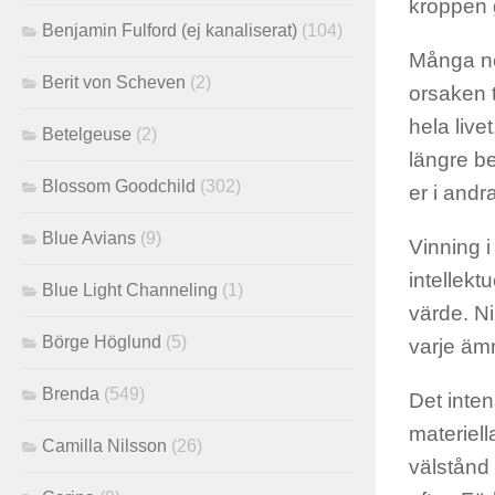
kroppen g
Benjamin Fulford (ej kanaliserat)
(104)
Många neg
Berit von Scheven
(2)
orsaken t
hela live
Betelgeuse
(2)
längre be
Blossom Goodchild
(302)
er i andr
Blue Avians
(9)
Vinning i
intellekt
Blue Light Channeling
(1)
värde. Ni
Börge Höglund
(5)
varje ämn
Brenda
(549)
Det inten
materiell
Camilla Nilsson
(26)
välstånd 