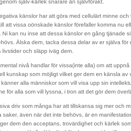
enom själv-kärlek snarare än självförakt.
ativa känslor har att göra med cellulärt minne och tid
ill att vissa oönskade känslor förefaller komma nu ell
t. Ni kan nu inse att dessa känslor en gång tjänade si
hövs. Älska dem, tacka dessa delar av er själva för d
a livstider och släpp iväg dem.
 mental nivå handlar för vissa(inte alla) om att uppn
uell kunskap som möjligt vilket ger dem en känsla av
 känner alla människor som vill visa upp sin intellektu
e för alla som vill lyssna, i tron att det gör dem öve
siva driv som många har att tillskansa sig mer och 
a saker, även när det inte behövs, är en manifestation 
ger dem den acceptans, trovärdighet och kärlek som 