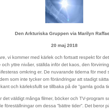
Den Arkturiska Gruppen via Marilyn Raffa
20 maj 2018
re, vi kommer med kärlek och fortsatt respekt för det 
 och yttre nivåer, ställda inför det kaos, den förvirrin
festeras omkring er. De nuvarande tiderna för med s
r dem som inte tycker om förändringar att stadigt sätta
ant och kärleksfullt se tillbaka på de ”gamla goda ti
är det väldigt många filmer, böcker och TV-program 
e föreställningar om dessa ”bättre tider”. Det beror 