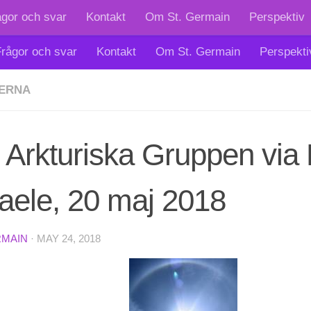
ågor och svar
Kontakt
Om St. Germain
Perspektiv
rågor och svar
Kontakt
Om St. Germain
Perspekti
ERNA
Arkturiska Gruppen via 
aele, 20 maj 2018
RMAIN
·
MAY 24, 2018