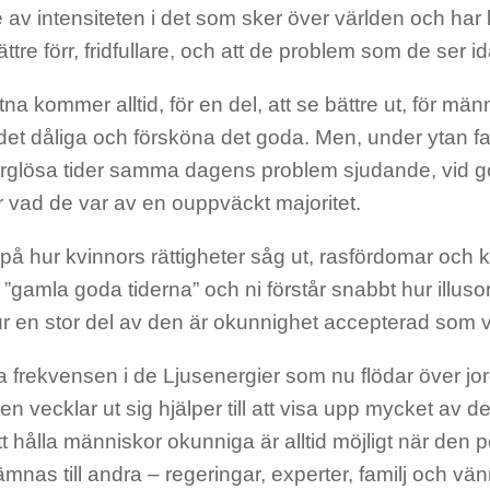
e av intensiteten i det som sker över världen och har k
ättre förr, fridfullare, och att de problem som de ser i
utna kommer alltid, för en del, att se bättre ut, för män
t dåliga och försköna det goda. Men, under ytan fan
rglösa tider samma dagens problem sjudande, vid got
r vad de var av en ouppväckt majoritet.
å hur kvinnors rättigheter såg ut, rasfördomar och 
”gamla goda tiderna” och ni förstår snabbt hur illuso
r en stor del av den är okunnighet accepterad som v
 frekvensen i de Ljusenergier som nu flödar över jo
en vecklar ut sig hjälper till att visa upp mycket av det 
Att hålla människor okunniga är alltid möjligt när den
rlämnas till andra – regeringar, experter, familj och vän