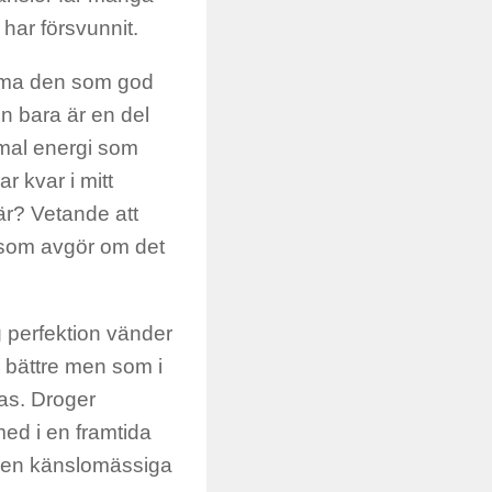
 har försvunnit.
döma den som god
den bara är en del
mmal energi som
r kvar i mitt
är? Vetande att
t som avgör om det
 perfektion vänder
er bättre men som i
as. Droger
med i en framtida
a den känslomässiga