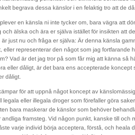
enkelt begrava dessa känslor i en felaktig tro att de då
plever en känsla ni inte tycker om, bara vägra att 
ig och älska och ära er själva istället för insikten att 
i är just nu och fråga er själva: Är denna känsla ga
, eller representerar den något som jag fortfarande ha
m? Vad är det jag tror på som får mig att känna så h
bra eller dåligt, är det bara ens accepterade koncep
er dåligt.
ämpar för att uppnå något koncept av känslomässig
till legala eller illegala droger som förefaller göra sak
eten bara maskerar de känslor som behöver behandl
 andliga framsteg. Vid någon punkt, kanske till och 
måste varje individ börja acceptera, förstå, och heal