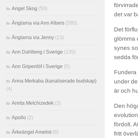
förvirrad
Angel Skog
(50)
det var b
Änglarna via Ann Albers
(580)
Det förfl
Änglarna via Jenny
(13)
glömma de
synes so
Ann Dahlberg i Sverige
(135)
sedda fö
Ann Gripenlöf i Sverige
(5)
Fundera p
Anna Merkaba (kanaliserade budskap)
under de 
(4)
är och hu
Anrita Melchizedek
(3)
Den höga
evolution
Apollo
(2)
fördolt. 
Ärkeängel Ametist
(6)
fritt öve