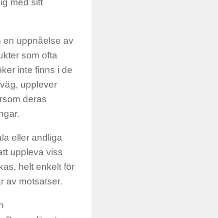
ig med sitt
om en uppnåelse av
dukter som ofta
er inte finns i de
g väg, upplever
ersom deras
ngar.
a eller andliga
tt uppleva viss
s, helt enkelt för
r av motsatser.
n