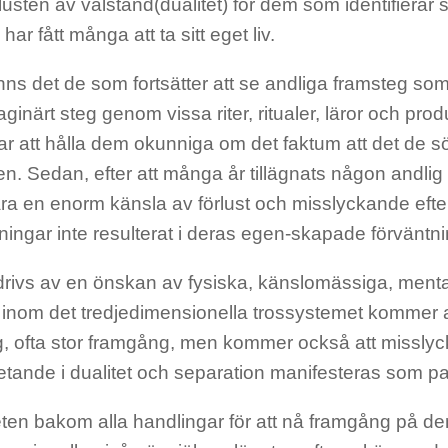
rlusten av välstånd(dualitet) för dem som identifierar s
har fått många att ta sitt eget liv.
inns det de som fortsätter att se andliga framsteg s
ginärt steg genom vissa riter, ritualer, läror och pro
ar att hålla dem okunniga om det faktum att det de sök
gen. Sedan, efter att många år tillägnats någon andli
ra en enorm känsla av förlust och misslyckande eft
ingar inte resulterat i deras egen-skapade förväntni
rivs av en önskan av fysiska, känslomässiga, mental
 inom det tredjedimensionella trossystemet kommer a
, ofta stor framgång, men kommer också att misslycka
etande i dualitet och separation manifesteras som pa
eten bakom alla handlingar för att nå framgång på de