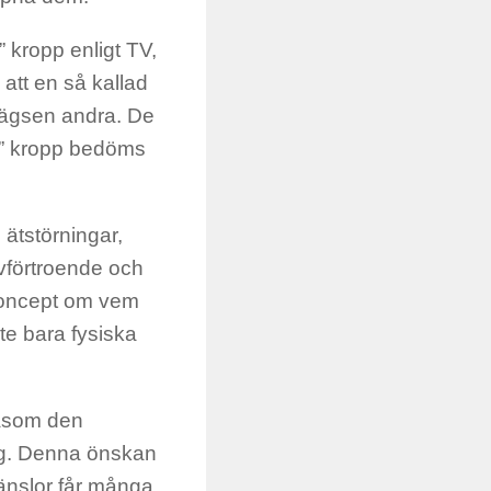
” kropp enligt TV,
 att en så kallad
lägsen andra. De
kt” kropp bedöms
i ätstörningar,
lvförtroende och
 koncept om vem
te bara fysiska
såsom den
dag. Denna önskan
änslor får många