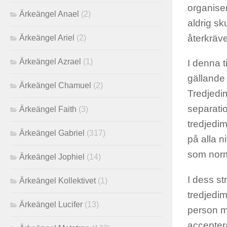
organiser
Ärkeängel Anael
(2)
aldrig sk
återkräve
Ärkeängel Ariel
(2)
Ärkeängel Azrael
(1)
I denna 
gällande 
Ärkeängel Chamuel
(2)
Tredjedim
separatio
Ärkeängel Faith
(3)
tredjedim
Ärkeängel Gabriel
(317)
på alla 
som norm
Ärkeängel Jophiel
(14)
I dess st
Ärkeängel Kollektivet
(1)
tredjedim
Ärkeängel Lucifer
(13)
person m
accepter