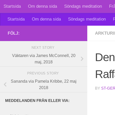
Startsida
Om denna sida
Söndags meditation
Fr
Skip to content
Startsida
Om denna sida
Söndags meditation
F
ARKTURI
FÖLJ:
NEXT STORY
Den 
Väktaren via James McConnell, 20
maj, 2018
Raff
PREVIOUS STORY
Sananda via Pamela Kribbe, 22 maj
2018
BY
ST-GE
MEDDELANDEN FRÅN ELLER VIA: