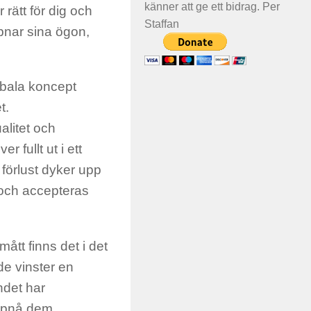
känner att ge ett bidrag. Per
 rätt för dig och
Staffan
ppnar sina ögon,
obala koncept
t.
alitet och
r fullt ut i ett
förlust dyker upp
 och accepteras
ått finns det i det
de vinster en
ndet har
ppnå dem.