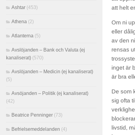
att helt 
Ashtar
(453)
Athena
(2)
Om ni up
eller dål
Atlanterna
(5)
av den n
rensas ut
Avslöjanden – Bank och Valuta (ej
kanaliserat)
(570)
trossyste
inget är 
Avslöjanden – Medicin (ej kanaliserat)
är bra ell
(5)
De som k
Avsöjanden – Politik (ej kanaliserat)
sig ofta 
(42)
verkligh
Beatrice Penninger
(73)
blockerar
livstid, 
Befrielsemeddelanden
(4)