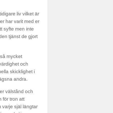
igare liv vilket är
er har varit med er
tt syfte men inte
en tjänst de gjort
å så mycket
 värdighet och
ella skicklighet i
rlägsna andra.
mer välstånd och
för tron att
varje själ längtar