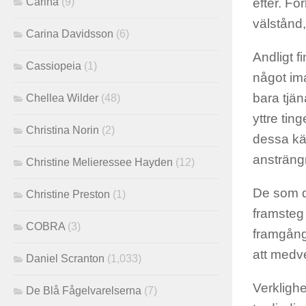
Carina
(9)
efter. Fö
välstånd, 
Carina Davidsson
(6)
Andligt f
Cassiopeia
(1)
något ima
bara tjän
Chellea Wilder
(48)
yttre tin
Christina Norin
(2)
dessa kä
ansträngn
Christine Melieressee Hayden
(12)
De som d
Christine Preston
(1)
framsteg
COBRA
(3)
framgång
att medv
Daniel Scranton
(1,033)
Verkligh
De Blå Fågelvarelserna
(7)