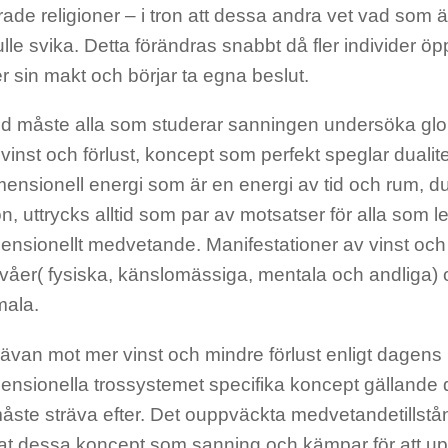
ade religioner – i tron att dessa andra vet vad som är
ulle svika. Detta förändras snabbt då fler individer ö
r sin makt och börjar ta egna beslut.
tid måste alla som studerar sanningen undersöka gl
vinst och förlust, koncept som perfekt speglar dualite
ensionell energi som är en energi av tid och rum, du
n, uttrycks alltid som par av motsatser för alla som leve
ensionellt medvetande. Manifestationer av vinst och 
nivåer( fysiska, känslomässiga, mentala och andliga)
ala.
rävan mot mer vinst och mindre förlust enligt dagens m
ensionella trossystemet specifika koncept gällande 
åste sträva efter. Det ouppväckta medvetandetillstå
at dessa koncept som sanning och kämpar för att u