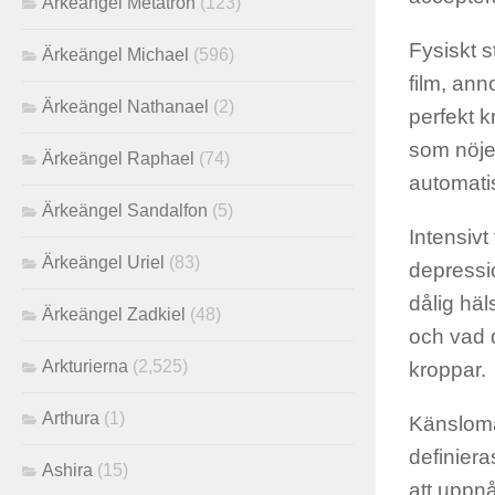
Ärkeängel Metatron
(123)
Fysiskt s
Ärkeängel Michael
(596)
film, ann
Ärkeängel Nathanael
(2)
perfekt 
som nöjer
Ärkeängel Raphael
(74)
automati
Ärkeängel Sandalfon
(5)
Intensivt 
Ärkeängel Uriel
(83)
depressio
dålig hä
Ärkeängel Zadkiel
(48)
och vad 
Arkturierna
(2,525)
kroppar.
Arthura
(1)
Känslomä
definiera
Ashira
(15)
att uppn