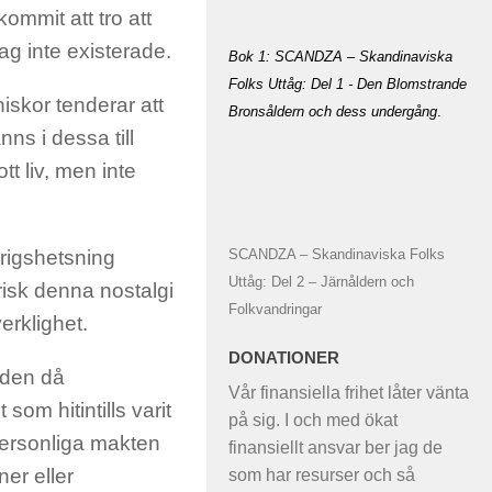
ommit att tro att
dag inte existerade.
Bok 1: SCANDZA – Skandinaviska
Folks Uttåg: Del 1 - Den Blomstrande
niskor tenderar att
Bronsåldern och dess undergång
.
ns i dessa till
t liv, men inte
SCANDZA – Skandinaviska Folks
krigshetsning
Uttåg: Del 2 – Järnåldern och
risk denna nostalgi
Folkvandringar
erklighet.
DONATIONER
rden då
Vår finansiella frihet låter vänta
som hitintills varit
på sig. I och med ökat
 personliga makten
finansiellt ansvar ber jag de
ner eller
som har resurser och så