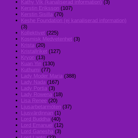
Kathy Vik (kanaliserad information)
(3)
Kerstin Eriksson
(107)
Kerstin Sisilla
(70)
Keshe Foundation (ej kanaliserad information)
(3)
Kollektivet
(225)
Kosmisk Medvetenhet
(3)
Krista
(20)
Kristallriket
(127)
Kryon
(13)
Kuan Yin
(130)
Kuthumi
(77)
Lady Moder Maria
(388)
Lady Nada
(167)
Lady Portia
(3)
Lady Rowena
(18)
Lisa Renee
(20)
Ljusarbetarmöten
(37)
Ljusvärdinnan
(1)
Lord Buddha
(40)
Lord Emanuel
(12)
Lord Ganesha
(3)
Lord Lanto
(23)