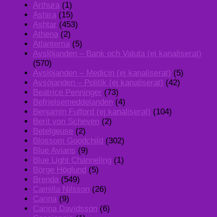
Arthura
(1)
Ashira
(15)
Ashtar
(453)
Athena
(2)
Atlanterna
(5)
Avslöjanden – Bank och Valuta (ej kanaliserat)
(570)
Avslöjanden – Medicin (ej kanaliserat)
(5)
Avsöjanden – Politik (ej kanaliserat)
(42)
Beatrice Penninger
(73)
Befrielsemeddelanden
(4)
Benjamin Fulford (ej kanaliserat)
(104)
Berit von Scheven
(2)
Betelgeuse
(2)
Blossom Goodchild
(302)
Blue Avians
(9)
Blue Light Channeling
(1)
Börge Höglund
(5)
Brenda
(549)
Camilla Nilsson
(26)
Carina
(9)
Carina Davidsson
(6)