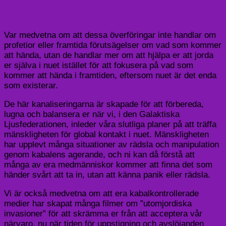
Var medvetna om att dessa överföringar inte handlar om
profetior eller framtida förutsägelser om vad som kommer
att hända, utan de handlar mer om att hjälpa er att jorda
er själva i nuet istället för att fokusera på vad som
kommer att hända i framtiden, eftersom nuet är det enda
som existerar.
De här kanaliseringarna är skapade för att förbereda,
lugna och balansera er när vi, i den Galaktiska
Ljusfederationen, inleder våra slutliga planer på att träffa
mänskligheten för global kontakt i nuet. Mänskligheten
har upplevt många situationer av rädsla och manipulation
genom kabalens agerande, och ni kan då förstå att
många av era medmänniskor kommer att finna det som
händer svårt att ta in, utan att känna panik eller rädsla.
Vi är också medvetna om att era kabalkontrollerade
medier har skapat många filmer om ”utomjordiska
invasioner” för att skrämma er från att acceptera vår
närvaro, nu när tiden för uppstigning och avslöjanden