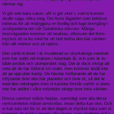
närmar sig.
Vi gör inte bara saker; allt vi gör sker i, vad ni kanske
skulle säga, olika steg. Det finns åtgärder som behöver
initieras för att möjliggöra en fredlig och lugn övergång i
avslöjandena om vår Galaktiska närvaro. Många
överväganden kommer att beaktas, eftersom det finns
mycket att ta itu med för att helt befria den här världen
från allt mörker och all rädsla.
Den värld ni lever i är invaderad av skurkaktiga varelser
som har suttit vid makten i tusentals år, och som är av
både jordisk och utomjordisk slag. Det är dock viktigt att
veta att de har förlorat sin makt, men kommer ändå inte
att ge upp utan kamp. De hävdar fortfarande att de har
inflytande över den här planeten och över er, så det är
med den vetskapen som ni kanske förstår varför vi ännu
inte har anlänt i våra miljontals skepp över hela världen.
Dessa varelser måste hejdas, samtidigt som alla deras
verksamheter måste avvecklas, innan detta kan ske. Och
vi kan tala om för er att den dagen är mycket nära som ni
kommer att märka genom alla skepp, som dagligen och i