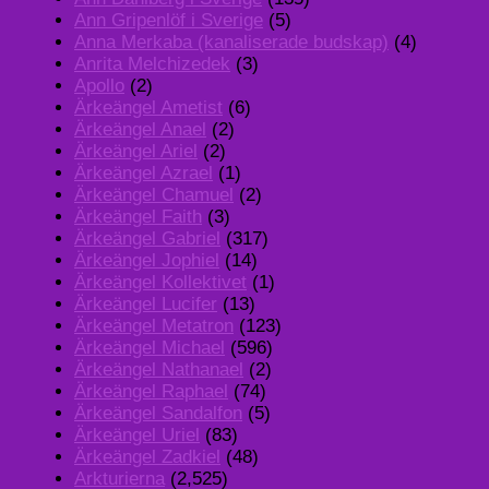
Ann Gripenlöf i Sverige
(5)
Anna Merkaba (kanaliserade budskap)
(4)
Anrita Melchizedek
(3)
Apollo
(2)
Ärkeängel Ametist
(6)
Ärkeängel Anael
(2)
Ärkeängel Ariel
(2)
Ärkeängel Azrael
(1)
Ärkeängel Chamuel
(2)
Ärkeängel Faith
(3)
Ärkeängel Gabriel
(317)
Ärkeängel Jophiel
(14)
Ärkeängel Kollektivet
(1)
Ärkeängel Lucifer
(13)
Ärkeängel Metatron
(123)
Ärkeängel Michael
(596)
Ärkeängel Nathanael
(2)
Ärkeängel Raphael
(74)
Ärkeängel Sandalfon
(5)
Ärkeängel Uriel
(83)
Ärkeängel Zadkiel
(48)
Arkturierna
(2,525)