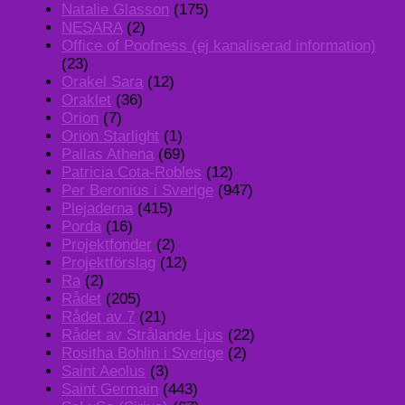
Natalie Glasson
(175)
NESARA
(2)
Office of Poofness (ej kanaliserad information)
(23)
Orakel Sara
(12)
Oraklet
(36)
Orion
(7)
Orion Starlight
(1)
Pallas Athena
(69)
Patricia Cota-Robles
(12)
Per Beronius i Sverige
(947)
Plejaderna
(415)
Porda
(16)
Projektfonder
(2)
Projektförslag
(12)
Ra
(2)
Rådet
(205)
Rådet av 7
(21)
Rådet av Strålande Ljus
(22)
Rositha Bohlin i Sverige
(2)
Saint Aeolus
(3)
Saint Germain
(443)