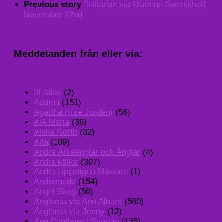
Previous story
Hilarion via Marlene Swetlishoff,
November 22nd
Meddelanden från eller via:
3I Atlas
(2)
Adama
(151)
Agartha (Inre Jorden)
(58)
AiA Maria
(36)
Aisha North
(32)
Aita
(109)
Andra Ärkeänglar och Änglar
(4)
Andra källor
(307)
Andra Uppstigna Mästare
(1)
Andromeda
(154)
Angel Skog
(50)
Änglarna via Ann Albers
(580)
Änglarna via Jenny
(13)
Ann Dahlberg i Sverige
(135)