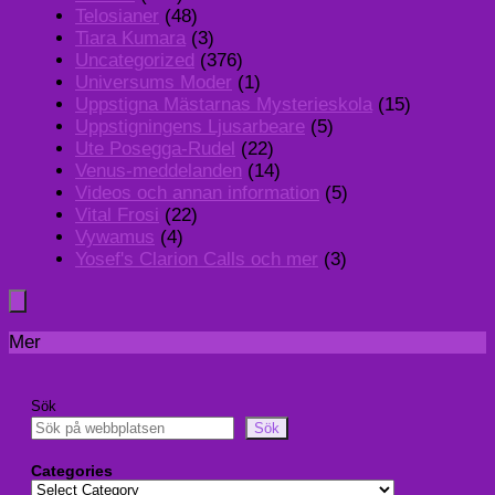
Telosianer
(48)
Tiara Kumara
(3)
Uncategorized
(376)
Universums Moder
(1)
Uppstigna Mästarnas Mysterieskola
(15)
Uppstigningens Ljusarbeare
(5)
Ute Posegga-Rudel
(22)
Venus-meddelanden
(14)
Videos och annan information
(5)
Vital Frosi
(22)
Vywamus
(4)
Yosef's Clarion Calls och mer
(3)
Mer
Sök
Sök
Categories