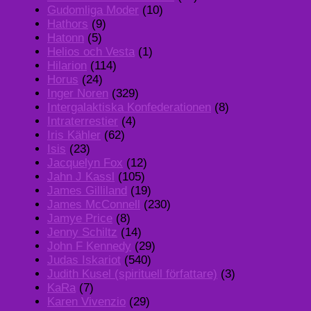
Gudomliga Moder
(10)
Hathors
(9)
Hatonn
(5)
Helios och Vesta
(1)
Hilarion
(114)
Horus
(24)
Inger Noren
(329)
Intergalaktiska Konfederationen
(8)
Intraterrestier
(4)
Iris Kähler
(62)
Isis
(23)
Jacquelyn Fox
(12)
Jahn J Kassl
(105)
James Gilliland
(19)
James McConnell
(230)
Jamye Price
(8)
Jenny Schiltz
(14)
John F Kennedy
(29)
Judas Iskariot
(540)
Judith Kusel (spirituell författare)
(3)
KaRa
(7)
Karen Vivenzio
(29)