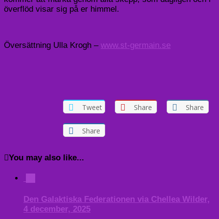
överflöd visar sig på er himmel.
Översättning Ulla Krogh –
www.st-germain.se
Tweet
Share
Share
Share
You may also like...
0
Den Galaktiska Federationen via Chellea Wilder,
4 december, 2025