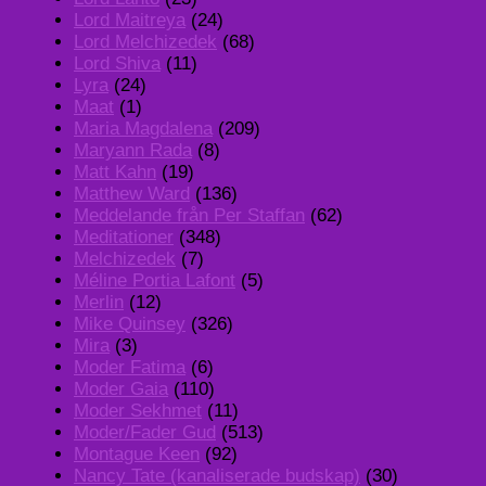
Lord Maitreya
(24)
Lord Melchizedek
(68)
Lord Shiva
(11)
Lyra
(24)
Maat
(1)
Maria Magdalena
(209)
Maryann Rada
(8)
Matt Kahn
(19)
Matthew Ward
(136)
Meddelande från Per Staffan
(62)
Meditationer
(348)
Melchizedek
(7)
Méline Portia Lafont
(5)
Merlin
(12)
Mike Quinsey
(326)
Mira
(3)
Moder Fatima
(6)
Moder Gaia
(110)
Moder Sekhmet
(11)
Moder/Fader Gud
(513)
Montague Keen
(92)
Nancy Tate (kanaliserade budskap)
(30)