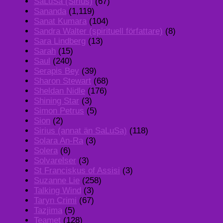
SaLuSa (Sirius)
(67)
Sananda
(1,119)
Sanat Kumara
(104)
Sandra Walter (spirituell författare)
(8)
Sara Lindberg
(13)
Sarah
(15)
Saul
(240)
Serapis Bey
(39)
Sharon Stewart
(68)
Sheldan Nidle
(176)
Shining Star
(3)
Simon Petrus
(5)
Sion
(2)
Sirius (annat än SaLuSa)
(118)
Solara An-Ra
(3)
Solera
(6)
Solvarelser
(3)
St Franciskus of Assisi
(3)
Suzanne Lie
(258)
Talking Wind
(3)
Taryn Crimi
(67)
Tazjima
(5)
Teamet
(128)