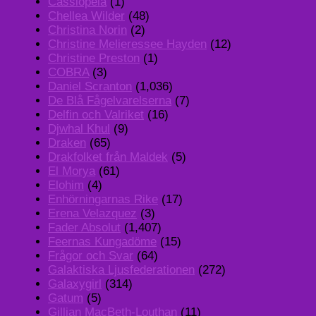
Cassiopeia
(1)
Chellea Wilder
(48)
Christina Norin
(2)
Christine Melieressee Hayden
(12)
Christine Preston
(1)
COBRA
(3)
Daniel Scranton
(1,036)
De Blå Fågelvarelserna
(7)
Delfin och Valriket
(16)
Djwhal Khul
(9)
Draken
(65)
Drakfolket från Maldek
(5)
El Morya
(61)
Elohim
(4)
Enhörningarnas Rike
(17)
Erena Velazquez
(3)
Fader Absolut
(1,407)
Feernas Kungadöme
(15)
Frågor och Svar
(64)
Galaktiska Ljusfederationen
(272)
Galaxygirl
(314)
Gatum
(5)
Gillian MacBeth-Louthan
(11)