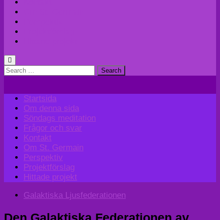
Kontakt
Om St. Germain
Perspektiv
Projektförslag
Hittade projekt
Search
for:
Startsida
Om denna sida
Söndags meditation
Frågor och svar
Kontakt
Om St. Germain
Perspektiv
Projektförslag
Hittade projekt
Galaktiska Ljusfederationen
Den Galaktiska Federationen av