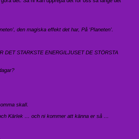
a det. Så ni kan upprepa det för oss så länge det
eten’, den magiska effekt det har, På ‘Planeten’.
å SKAPAR DET STARKSTE ENERGILJUSET DE STÖRSTA
 dagar?
komma skall.
aft och Kärlek … och ni kommer att känna er så …