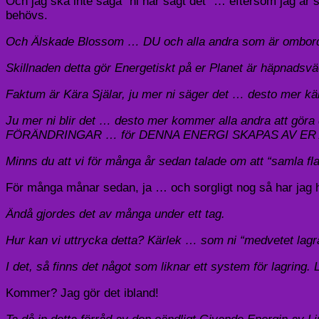
Och jag ska inte säga “ni har sagt det” … eftersom jag
behövs.
Och Älskade Blossom … DU och alla andra som är ombord,
Skillnaden detta gör Energetiskt på er Planet är häpnadsvä
Faktum är Kära Själar, ju mer ni säger det … desto mer kän
Ju mer ni blir det … desto mer kommer alla andra at
FÖRÄNDRINGAR … för DENNA ENERGI SKAPAS AV ER A
Minns du att vi för många år sedan talade om att “samla fla
För många månar sedan, ja … och sorgligt nog så har jag 
Ändå gjordes det av många under ett tag.
Hur kan vi uttrycka detta? Kärlek … som ni “medvetet lagr
I det, så finns det något som liknar ett system för lagrin
Kommer? Jag gör det ibland!