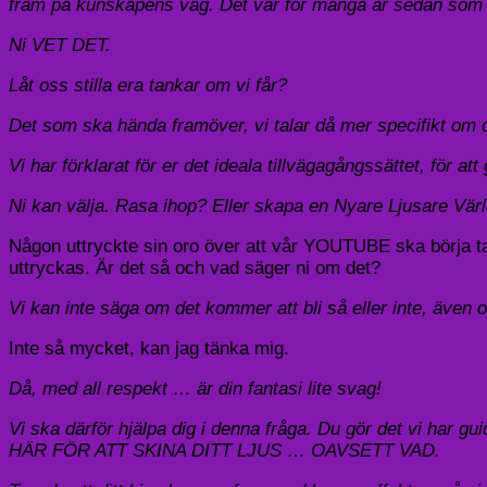
fram på kunskapens väg. Det var för många år sedan som 
Ni VET DET.
Låt oss stilla era tankar om vi får?
Det som ska hända framöver, vi talar då mer specifikt om
Vi har förklarat för er det ideala tillvägagångssättet, för a
Ni kan välja. Rasa ihop? Eller skapa en Nyare Ljusare Vär
Någon uttryckte sin oro över att vår YOUTUBE ska börja ta 
uttryckas. Är det så och vad säger ni om det?
Vi kan inte säga om det kommer att bli så eller inte, även
Inte så mycket, kan jag tänka mig.
Då, med all respekt … är din fantasi lite svag!
Vi ska därför hjälpa dig i denna fråga. Du gör det vi har
HÄR FÖR ATT SKINA DITT LJUS … OAVSETT VAD.