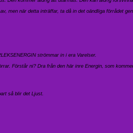
jus. Den kommer aldrig att utarmas. Den kan aldrig försvinna
 men när detta inträffar, ta då in det oändliga förrådet g
RLEKSENERGIN strömmar in i era Varelser.
dörrar. Förstår ni? Dra från den här inre Energin, som kom
rt så blir det Ljust.