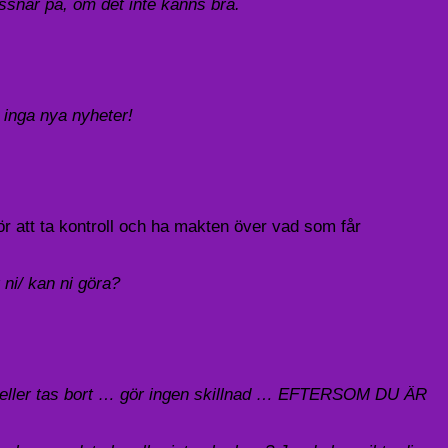
snar på, om det inte känns bra.
 inga nya nyheter!
ör att ta kontroll och ha makten över vad som får
ni/ kan ni göra?
dig eller tas bort … gör ingen skillnad … EFTERSOM DU ÄR