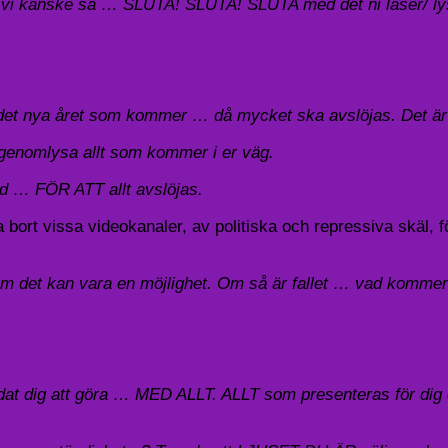
vi kanske sa … SLUTA! SLUTA! SLUTA med det ni läser/ lys
 det nya året som kommer … då mycket ska avslöjas. Det är
tt genomlysa allt som kommer i er väg.
ld … FÖR ATT allt avslöjas.
bort vissa videokanaler, av politiska och repressiva skäl, f
 om det kan vara en möjlighet. Om så är fallet … vad kommer 
 guidat dig att göra … MED ALLT. ALLT som presenteras för 