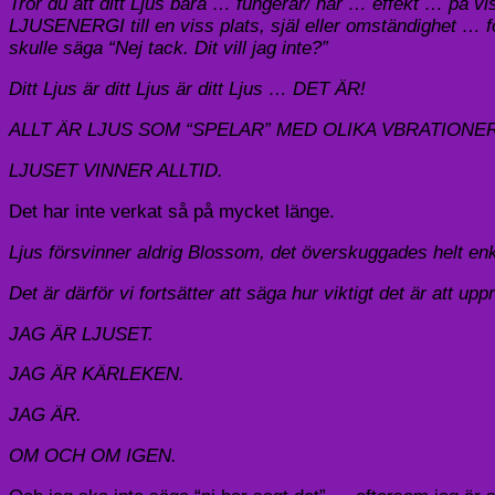
Tror du att ditt Ljus bara … fungerar/ har … effekt … på v
LJUSENERGI till en viss plats, själ eller omständighet … för
skulle säga “Nej tack. Dit vill jag inte?”
Ditt Ljus är ditt Ljus är ditt Ljus … DET ÄR!
ALLT ÄR LJUS SOM “SPELAR” MED OLIKA VBRATION
LJUSET VINNER ALLTID.
Det har inte verkat så på mycket länge.
Ljus försvinner aldrig Blossom, det överskuggades helt enke
Det är därför vi fortsätter att säga hur viktigt det är att up
JAG ÄR LJUSET.
JAG ÄR KÄRLEKEN.
JAG ÄR.
OM OCH OM IGEN.