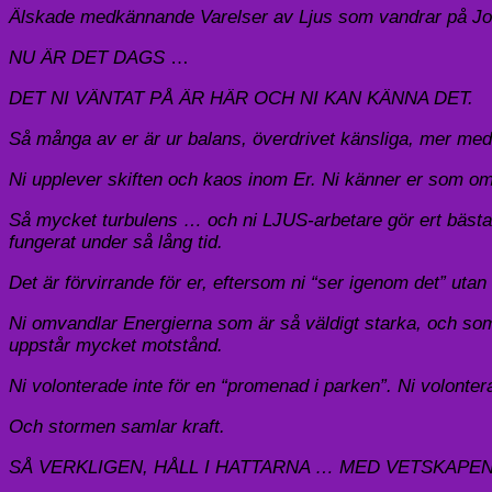
Älskade medkännande Varelser av Ljus som vandrar på J
NU ÄR DET DAGS
…
DET NI VÄNTAT PÅ ÄR HÄR OCH NI KAN KÄNNA DET.
Så många av er är ur balans, överdrivet känsliga, mer med
Ni upplever skiften och kaos inom Er. Ni känner er som om ni
Så mycket turbulens … och ni LJUS-arbetare gör ert bästa för
fungerat under så lång tid.
Det är förvirrande för er, eftersom ni “ser igenom det” utan 
Ni omvandlar Energierna som är så väldigt starka, och som 
uppstår mycket motstånd.
Ni volonterade inte för en “promenad i parken”. Ni volon
Och stormen samlar kraft.
SÅ VERKLIGEN, HÅLL I HATTARNA … MED VETSKAPEN