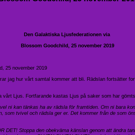
Den Galaktiska Ljusfederationen via
Blossom Goodchild, 25 november 2019
ld, 25 november 2019
rar jag hur vårt samtal kommer att bli. Rädslan fortsätter fo
kina vårt Ljus. Fortfarande kastas Ljus på saker som har göm
t tvivel ni kan tänkas ha av rädsla för framtiden. Om ni ba
en, som tvivel och rädsla ger er. Det kommer från de som öns
T! Stoppa den obekväma känslan genom att ändra tankemöns