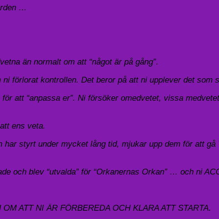
orden …
vetna än normalt om att “något är på gång”.
 förlorat kontrollen. Det beror på att ni upplever det som sk
 att “anpassa er”. Ni försöker omedvetet, vissa medvetet, få 
att ens veta.
har styrt under mycket lång tid, mjukar upp dem för att gå 
terade och blev “utvalda” för “Orkanernas Orkan” … och ni
 OM ATT NI ÄR FÖRBEREDA OCH KLARA ATT STARTA.