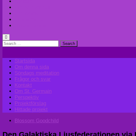
Kontakt
Om St. Germain
Perspektiv
Projektförslag
Hittade projekt
Search
for:
Startsida
Om denna sida
Söndags meditation
Frågor och svar
Kontakt
Om St. Germain
Perspektiv
Projektförslag
Hittade projekt
Blossom Goodchild
Den Galaktiska Ljusfederationen vi