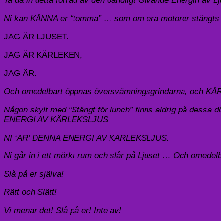
Ta då in detta förråd av den oändligt Givande Energin av L
Ni kan KÄNNA er “tomma” … som om era motorer stängts av,
JAG ÄR LJUSET.
JAG ÄR KÄRLEKEN,
JAG ÄR.
Och omedelbart öppnas översvämningsgrindarna, och KÄ
Någon skylt med “Stängt för lunch” finns aldrig på dessa 
ENERGI AV KÄRLEKSLJUS
NI ‘ÄR’ DENNA ENERGI AV KÄRLEKSLJUS.
Ni går in i ett mörkt rum och slår på Ljuset … Och omedelba
Slå på er själva!
Rätt och Slätt!
Vi menar det! Slå på er! Inte av!