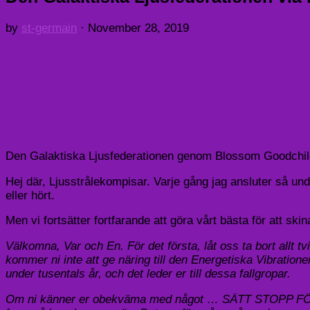
by
st-germain
·
November 28, 2019
Den Galaktiska Ljusfederationen genom Blossom Goodchi
Hej där, Ljusstrålekompisar. Varje gång jag ansluter så und
eller hört.
Men vi fortsätter fortfarande att göra vårt bästa för att s
Välkomna, Var och En. För det första, låt oss ta bort all
kommer ni inte att ge näring till den Energetiska Vibration
under tusentals år, och det leder er till dessa fallgropar.
Om ni känner er obekväma med något … SÄTT STOPP FÖR DE