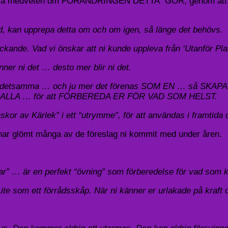
 är så medveten om FÖRÄNDRINGEN DETTA GÖR, genom att gör
 kan upprepa detta om och om igen, så länge det behövs.
ckande. Vad vi önskar att ni kunde uppleva från ‘Utanför Plan
ner ni det … desto mer blir ni det.
t göra detsamma … och ju mer det förenas SOM EN … s
LLA … för att FÖRBEREDA ER FÖR VAD SOM HELST.
skor av Kärlek” i ett “utrymme”, för att användas i framtida
har glömt många av de föreslag ni kommit med under åren.
ar” … är en perfekt “övning” som förberedelse för vad som 
g. Lite som ett förrådsskåp. När ni känner er urlakade på kr