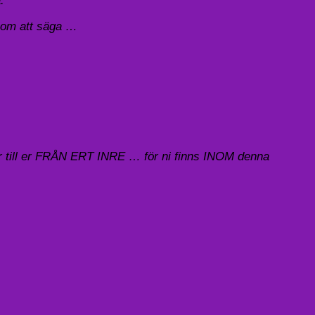
.
enom att säga …
mer till er FRÅN ERT INRE … för ni finns INOM denna