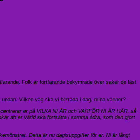
rtfarande. Folk är fortfarande bekymrade över saker de läst
ts undan. Vilken väg ska vi beträda i dag, mina vänner?
ra koncentrerar er på VILKA NI ÄR och VARFÖR NI ÄR HÄR, så
kar att er värld ska fortsätta i samma ådra, som den gjort
tret. Detta är nu dagisuppgifter för er. Ni är långt