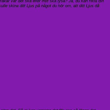
kar var det ska eller inte ska lysa? Ja, du kan rikta din
lle skina ditt Ljus på något du hör om, att ditt Ljus då