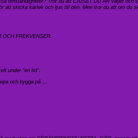
issa omständigheter? Tror du att LJUSET DU ÄR väljer och vra
 att skicka kärlek och ljus till den. Men tror du att om du sku
ER OCH FREKVENSER.
lt under ”en tid”.
prepa och bygga på ..
.