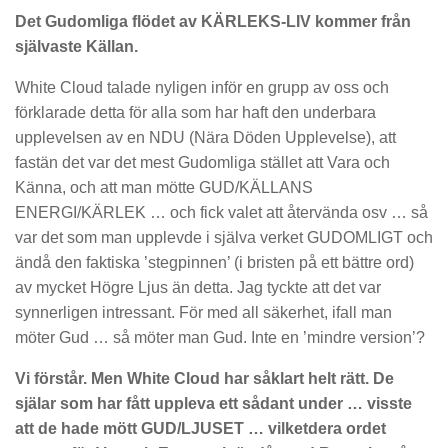
Det Gudomliga flödet av KÄRLEKS-LIV kommer från
självaste Källan.
White Cloud talade nyligen inför en grupp av oss och
förklarade detta för alla som har haft den underbara
upplevelsen av en NDU (Nära Döden Upplevelse), att
fastän det var det mest Gudomliga stället att Vara och
Känna, och att man mötte GUD/KÄLLANS
ENERGI/KÄRLEK … och fick valet att återvända osv … så
var det som man upplevde i själva verket GUDOMLIGT och
ändå den faktiska ’stegpinnen’ (i bristen på ett bättre ord)
av mycket Högre Ljus än detta. Jag tyckte att det var
synnerligen intressant. För med all säkerhet, ifall man
möter Gud … så möter man Gud. Inte en ’mindre version’?
Vi förstår. Men White Cloud har såklart helt rätt. De
själar som har fått uppleva ett sådant under … visste
att de hade mött GUD/LJUSET … vilketdera ordet