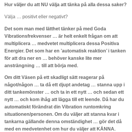
Hur väljer du att NU välja att tänka på alla dessa saker?
Välja … positivt eller negativt?
Det som man med lätthet tänker på med Goda
Vibrationsfrekvenser … är helt enkelt frågan om att
multiplicera … medvetet multiplicera dessa Positiva
Energier. Det som har en ’automatisk reaktion’ i tanken
för att dra ner en … behöver kanske lite mer
ansträngning … till att börja med.
Om ditt Väsen på ett skadligt sätt reagerar på
något/någon … ta då ett djupt andetag … stanna upp i
ditt tankemönster … och ta in ett nytt … och sedan ett
nytt … och kom ihåg att lägga till ett leende. Då har du
automatiskt förändrat din Vibration runtomkring
situationen/personen. Om du väljer att stanna kvar i
tankarna gällande denna omständighet … gör det då
med en medvetenhet om hur du väljer att KÄNNA.