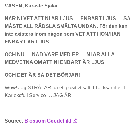
VÄSEN, Käraste Själar.
NÄR NI VET ATT NI ÄR LJUS … ENBART LJUS … SÅ
MÅSTE ALL RÄDSLA SMÄLTA UNDAN. För den kan
inte existera inom någon som VET ATT HON/HAN
ENBART ÄR LJUS.
OCH NU … NÅD VARE MED ER … NI ÄR ALLA
MEDVETNA OM ATT NI ENBART ÄR LJUS.
OCH DET ÄR SÅ DET BÖRJAR!
Wow! Jag STRÅLAR på ett positivt sätt! I Tacksamhet. I
Kärleksfull Service … JAG ÄR.
Source:
Blossom Goodchild