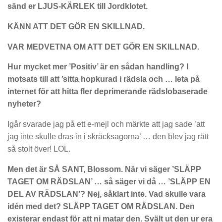
sänd er LJUS-KÄRLEK till Jordklotet.
KÄNN ATT DET GÖR EN SKILLNAD.
VAR MEDVETNA OM ATT DET GÖR EN SKILLNAD.
Hur mycket mer ’Positiv’ är en sådan handling? I
motsats till att ’sitta hopkurad i rädsla och … leta på
internet för att hitta fler deprimerande rädslobaserade
nyheter?
Igår svarade jag på ett e-mejl och märkte att jag sade ’att
jag inte skulle dras in i skräcksagorna’ … den blev jag rätt
så stolt över! LOL.
Men det är SÅ SANT, Blossom. När vi säger ’SLÄPP
TAGET OM RÄDSLAN’ … så säger vi då … ’SLÄPP EN
DEL AV RÄDSLAN’? Nej, såklart inte. Vad skulle vara
idén med det? SLÄPP TAGET OM RÄDSLAN. Den
existerar endast för att ni matar den. Svält ut den ur era