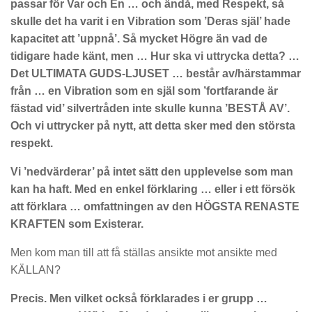
passar för Var och En … och ändå, med Respekt, så
skulle det ha varit i en Vibration som ’Deras själ’ hade
kapacitet att ’uppnå’. Så mycket Högre än vad de
tidigare hade känt, men … Hur ska vi uttrycka detta? …
Det ULTIMATA GUDS-LJUSET … består av/härstammar
från … en Vibration som en själ som ’fortfarande är
fästad vid’ silvertråden inte skulle kunna ’BESTÅ AV’.
Och vi uttrycker på nytt, att detta sker med den största
respekt.
Vi ’nedvärderar’ på intet sätt den upplevelse som man
kan ha haft. Med en enkel förklaring … eller i ett försök
att förklara … omfattningen av den HÖGSTA RENASTE
KRAFTEN som Existerar.
Men kom man till att få ställas ansikte mot ansikte med
KÄLLAN?
Precis. Men vilket också förklarades i er grupp …