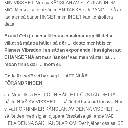
MIN VISSHET. Mer av KÄNSLAN AV STYRKAN INOM
MIG. Mer av, som ni säger, EN TANKE och PANG … så är
jag åter på banan! INGET, men INGET kan kontrollera
detta!
Exakt! Och ju mer alltfler av er vaknar upp till detta …
vilket så många håller på gör … desto mer höjs er
Planets Vibration i en sådan exponentiell hastighet att
CHANSERNA att man ’tänker’ vad man väntar på …
redan finns där … inom er.
Detta är varför vi har sagt … ATT NI ÄR
FÖRÄNDRINGEN.
Ja. Men tills vi HELT OCH HÅLLET FÖRSTÅR DETTA …
på en NIVÅ AV VISSHET … så är det bara ord för oss. När
vi väl FÖRNIMMER KÄNSLAN AV DENNA VISSHET …
så för den med sig en djupare förståelse gällande VAD
HELA DENNA SAK HANDLAR OM. Det hjälper oss att ’SE