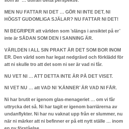
som är’ … utifrån detta perspektiv.
MEN NU FATTAR NI DET … GÖR NI INTE DET, NI
HÖGST GUDOMLIGA SJÄLAR? NU FATTAR NI DET!
NI BEGRIPER att världen som ’slängs i ansiktet på er’
inte är SÅDAN SOM DEN I SANNING ÄR.
VÄRLDEN I ALL SIN PRAKT ÄR DET SOM BOR INOM
ER. Den värld som har legat nedgrävd och förklädd för
att ni skulle tro att det som ni ser är vad ni får.
NU VET NI … ATT DETTA INTE ÄR PÅ DET VISET.
NI VET NU … att VAD NI ’KÄNNER’ ÄR VAD NI FÅR.
Ni har brutit er igenom glas-menageriet … om vi får
uttrycka det så. Ni har tagit er igenom barriärerna av
undanflykter. Ni har nu vaknat upp från er slummer, nu
när ni märker att ni befinner er på ett nytt ställe … inom
en ny förståelse.