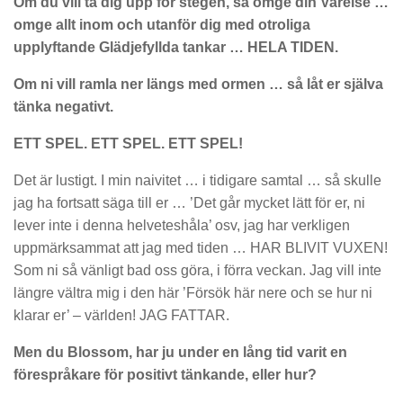
Om du vill ta dig upp för stegen, så omge din Varelse …
omge allt inom och utanför dig med otroliga
upplyftande Glädjefyllda tankar … HELA TIDEN.
Om ni vill ramla ner längs med ormen … så låt er själva
tänka negativt.
ETT SPEL. ETT SPEL. ETT SPEL!
Det är lustigt. I min naivitet … i tidigare samtal … så skulle
jag ha fortsatt säga till er … ’Det går mycket lätt för er, ni
lever inte i denna helveteshåla’ osv, jag har verkligen
uppmärksammat att jag med tiden … HAR BLIVIT VUXEN!
Som ni så vänligt bad oss göra, i förra veckan. Jag vill inte
längre vältra mig i den här ’Försök här nere och se hur ni
klarar er’ – världen! JAG FATTAR.
Men du Blossom, har ju under en lång tid varit en
förespråkare för positivt tänkande, eller hur?