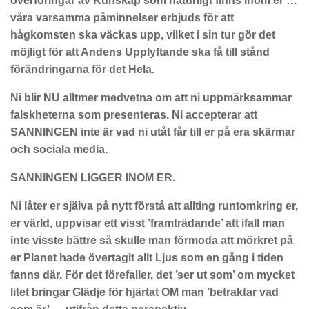
överföringar av Kunskap som naturligt finns inom er …
våra varsamma påminnelser erbjuds för att
hågkomsten ska väckas upp, vilket i sin tur gör det
möjligt för att Andens Upplyftande ska få till stånd
förändringarna för det Hela.
Ni blir NU alltmer medvetna om att ni uppmärksammar
falskheterna som presenteras. Ni accepterar att
SANNINGEN inte är vad ni utåt får till er på era skärmar
och sociala media.
SANNINGEN LIGGER INOM ER.
Ni låter er själva på nytt förstå att allting runtomkring er,
er värld, uppvisar ett visst ’framträdande’ att ifall man
inte visste bättre så skulle man förmoda att mörkret på
er Planet hade övertagit allt Ljus som en gång i tiden
fanns där. För det förefaller, det ’ser ut som’ om mycket
litet bringar Glädje för hjärtat OM man ’betraktar vad