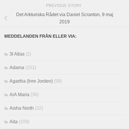
PREVIOUS STORY
Det Arkturiska Rådet via Daniel Scranton, 9 maj
2019
MEDDELANDEN FRÅN ELLER VIA:
3I Atlas
(2)
Adama
(151)
Agartha (Inre Jorden)
(58)
AiA Maria
(36)
Aisha North
(32)
Aita
(109)