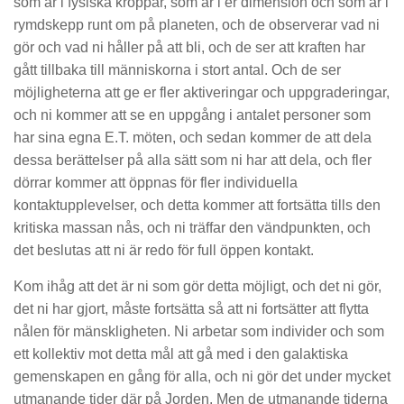
som är i fysiska kroppar, som är i er dimension och som är i
rymdskepp runt om på planeten, och de observerar vad ni
gör och vad ni håller på att bli, och de ser att kraften har
gått tillbaka till människorna i stort antal. Och de ser
möjligheterna att ge er fler aktiveringar och uppgraderingar,
och ni kommer att se en uppgång i antalet personer som
har sina egna E.T. möten, och sedan kommer de att dela
dessa berättelser på alla sätt som ni har att dela, och fler
dörrar kommer att öppnas för fler individuella
kontaktupplevelser, och detta kommer att fortsätta tills den
kritiska massan nås, och ni träffar den vändpunkten, och
det beslutas att ni är redo för full öppen kontakt.
Kom ihåg att det är ni som gör detta möjligt, och det ni gör,
det ni har gjort, måste fortsätta så att ni fortsätter att flytta
nålen för mänskligheten. Ni arbetar som individer och som
ett kollektiv mot detta mål att gå med i den galaktiska
gemenskapen en gång för alla, och ni gör det under mycket
utmanande tider där på Jorden. Men de utmanande tiderna