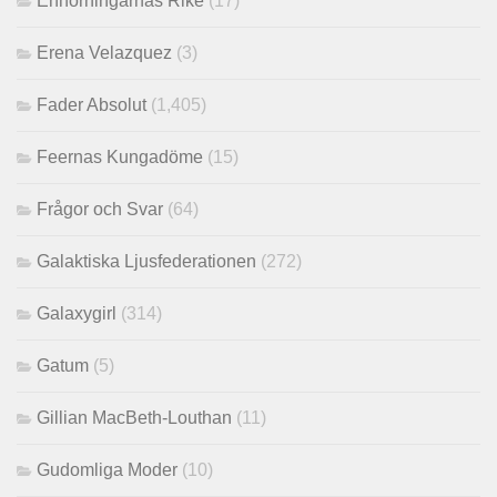
Enhörningarnas Rike
(17)
Erena Velazquez
(3)
Fader Absolut
(1,405)
Feernas Kungadöme
(15)
Frågor och Svar
(64)
Galaktiska Ljusfederationen
(272)
Galaxygirl
(314)
Gatum
(5)
Gillian MacBeth-Louthan
(11)
Gudomliga Moder
(10)