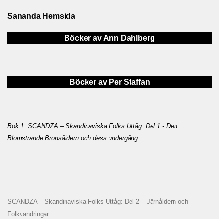
Sananda Hemsida
Böcker av Ann Dahlberg
Böcker av Per Staffan
Bok 1: SCANDZA – Skandinaviska Folks Uttåg: Del 1 - Den
Blomstrande Bronsåldern och dess undergång
.
SCANDZA – Skandinaviska Folks Uttåg: Del 2 – Järnåldern och
Folkvandringar