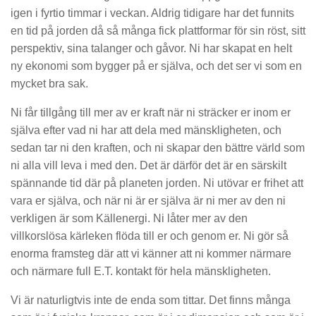
igen i fyrtio timmar i veckan. Aldrig tidigare har det funnits
en tid på jorden då så många fick plattformar för sin röst, sitt
perspektiv, sina talanger och gåvor. Ni har skapat en helt
ny ekonomi som bygger på er själva, och det ser vi som en
mycket bra sak.
Ni får tillgång till mer av er kraft när ni sträcker er inom er
själva efter vad ni har att dela med mänskligheten, och
sedan tar ni den kraften, och ni skapar den bättre värld som
ni alla vill leva i med den. Det är därför det är en särskilt
spännande tid där på planeten jorden. Ni utövar er frihet att
vara er själva, och när ni är er själva är ni mer av den ni
verkligen är som Källenergi. Ni låter mer av den
villkorslösa kärleken flöda till er och genom er. Ni gör så
enorma framsteg där att vi känner att ni kommer närmare
och närmare full E.T. kontakt för hela mänskligheten.
Vi är naturligtvis inte de enda som tittar. Det finns många