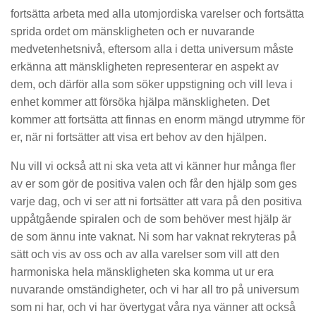
fortsätta arbeta med alla utomjordiska varelser och fortsätta
sprida ordet om mänskligheten och er nuvarande
medvetenhetsnivå, eftersom alla i detta universum måste
erkänna att mänskligheten representerar en aspekt av
dem, och därför alla som söker uppstigning och vill leva i
enhet kommer att försöka hjälpa mänskligheten. Det
kommer att fortsätta att finnas en enorm mängd utrymme för
er, när ni fortsätter att visa ert behov av den hjälpen.
Nu vill vi också att ni ska veta att vi känner hur många fler
av er som gör de positiva valen och får den hjälp som ges
varje dag, och vi ser att ni fortsätter att vara på den positiva
uppåtgående spiralen och de som behöver mest hjälp är
de som ännu inte vaknat. Ni som har vaknat rekryteras på
sätt och vis av oss och av alla varelser som vill att den
harmoniska hela mänskligheten ska komma ut ur era
nuvarande omständigheter, och vi har all tro på universum
som ni har, och vi har övertygat våra nya vänner att också