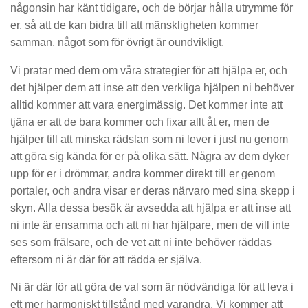
någonsin har känt tidigare, och de börjar hålla utrymme för
er, så att de kan bidra till att mänskligheten kommer
samman, något som för övrigt är oundvikligt.
Vi pratar med dem om våra strategier för att hjälpa er, och
det hjälper dem att inse att den verkliga hjälpen ni behöver
alltid kommer att vara energimässig. Det kommer inte att
tjäna er att de bara kommer och fixar allt åt er, men de
hjälper till att minska rädslan som ni lever i just nu genom
att göra sig kända för er på olika sätt. Några av dem dyker
upp för er i drömmar, andra kommer direkt till er genom
portaler, och andra visar er deras närvaro med sina skepp i
skyn. Alla dessa besök är avsedda att hjälpa er att inse att
ni inte är ensamma och att ni har hjälpare, men de vill inte
ses som frälsare, och de vet att ni inte behöver räddas
eftersom ni är där för att rädda er själva.
Ni är där för att göra de val som är nödvändiga för att leva i
ett mer harmoniskt tillstånd med varandra. Vi kommer att