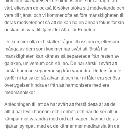
utomjordiska varelser i de dimensioner som är lägre än
vårt, eftersom de också försöker utöka sitt medvetande och
vara till tjänst, och vi kommer ofta att föra mänskligheten till
deras medvetenhet så att de kan ha en annan fokus för sin
önskan att vara till tjänst för Alla, för Enheten.
De kommer ofta och ställer frågor till oss om er, eftersom
många av dem som kommer har svårt att förstå hur
mänskligheten kan kännas så separerade från resten av
galaxen, universum och Källan. De har särskilt svårt att
förstå hur man separerar sig från varandra. De förstår inte
varför ni tar saker så allvarligt och hur ni låter era seriösa
övertygelser hindra er från att harmonisera med era
medmänniskor.
Anledningen till att de har svårt att förstå detta är att de
alltid har levt i harmoni och i enhet, och när de ser att ni
kämpar mot varandra med ord och vapen, känner deras
hjärtan sympati med er, de känner mer medkänsla än de