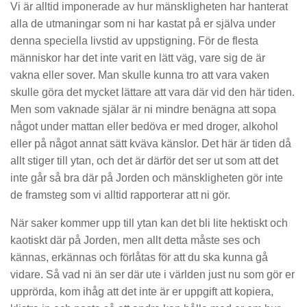
Vi är alltid imponerade av hur mänskligheten har hanterat
alla de utmaningar som ni har kastat på er själva under
denna speciella livstid av uppstigning. För de flesta
människor har det inte varit en lätt väg, vare sig de är
vakna eller sover. Man skulle kunna tro att vara vaken
skulle göra det mycket lättare att vara där vid den här tiden.
Men som vaknade själar är ni mindre benägna att sopa
något under mattan eller bedöva er med droger, alkohol
eller på något annat sätt kväva känslor. Det här är tiden då
allt stiger till ytan, och det är därför det ser ut som att det
inte går så bra där på Jorden och mänskligheten gör inte
de framsteg som vi alltid rapporterar att ni gör.
När saker kommer upp till ytan kan det bli lite hektiskt och
kaotiskt där på Jorden, men allt detta måste ses och
kännas, erkännas och förlåtas för att du ska kunna gå
vidare. Så vad ni än ser där ute i världen just nu som gör er
upprörda, kom ihåg att det inte är er uppgift att kopiera,