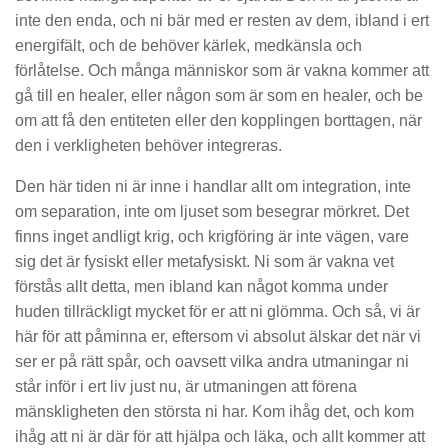
inte den enda, och ni bär med er resten av dem, ibland i ert
energifält, och de behöver kärlek, medkänsla och
förlåtelse. Och många människor som är vakna kommer att
gå till en healer, eller någon som är som en healer, och be
om att få den entiteten eller den kopplingen borttagen, när
den i verkligheten behöver integreras.
Den här tiden ni är inne i handlar allt om integration, inte
om separation, inte om ljuset som besegrar mörkret. Det
finns inget andligt krig, och krigföring är inte vägen, vare
sig det är fysiskt eller metafysiskt. Ni som är vakna vet
förstås allt detta, men ibland kan något komma under
huden tillräckligt mycket för er att ni glömma. Och så, vi är
här för att påminna er, eftersom vi absolut älskar det när vi
ser er på rätt spår, och oavsett vilka andra utmaningar ni
står inför i ert liv just nu, är utmaningen att förena
mänskligheten den största ni har. Kom ihåg det, och kom
ihåg att ni är där för att hjälpa och läka, och allt kommer att