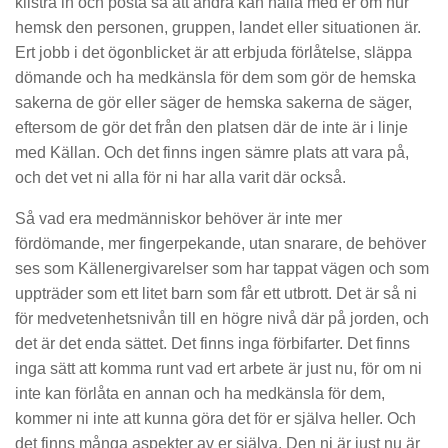
klistra in och posta så att andra kan hålla med er om hur
hemsk den personen, gruppen, landet eller situationen är.
Ert jobb i det ögonblicket är att erbjuda förlåtelse, släppa
dömande och ha medkänsla för dem som gör de hemska
sakerna de gör eller säger de hemska sakerna de säger,
eftersom de gör det från den platsen där de inte är i linje
med Källan. Och det finns ingen sämre plats att vara på,
och det vet ni alla för ni har alla varit där också.
Så vad era medmänniskor behöver är inte mer
fördömande, mer fingerpekande, utan snarare, de behöver
ses som Källenergivarelser som har tappat vägen och som
uppträder som ett litet barn som får ett utbrott. Det är så ni
för medvetenhetsnivån till en högre nivå där på jorden, och
det är det enda sättet. Det finns inga förbifarter. Det finns
inga sätt att komma runt vad ert arbete är just nu, för om ni
inte kan förlåta en annan och ha medkänsla för dem,
kommer ni inte att kunna göra det för er själva heller. Och
det finns många aspekter av er själva. Den ni är just nu är