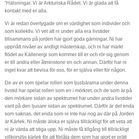
“Hälsningar. Vi är Arkturiska Rådet. Vi är glada att få
kontakt med er alla.
Vi är redan övertygade om er värdighet som individer och
som kollektiv. Vi vet att ni under alla era livstider
tillsammans på jorden har gjort goda gärningar. Ni har
uppnått nivåer av andligt mästerskap, och ni har märkt
flödet av Källenergi som kommer till er och rör sig genom
er till andra eller åtminstone en och annan. Därför har ni
inget kvar att bevisa för oss, för er själva eller för någon.
De av er som spelar rollen som ljusbärarna under denna
livstid har spelat rollen som en i mörkret, och de som är på
den mörkare sidan av spektrumet har under andra livstider
varit på den ljusare sidan av spektrumet. Därför är det enda
som saknas, det enda som ni inte har nog av där på Jorden
är Kärlek. Ni måste älska er själva tillräckligt för att veta att
ni är värda att stiga upp. Ni måste få tillgång till tillräckligt
villkorslös kärlek för att förlåta dem som har gjort er orätt