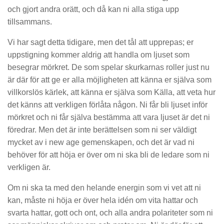
och gjort andra orätt, och då kan ni alla stiga upp
tillsammans.
Vi har sagt detta tidigare, men det tål att upprepas; er
uppstigning kommer aldrig att handla om ljuset som
besegrar mörkret. De som spelar skurkarnas roller just nu
är där för att ge er alla möjligheten att känna er själva som
villkorslös kärlek, att känna er själva som Källa, att veta hur
det känns att verkligen förlåta någon. Ni får bli ljuset inför
mörkret och ni får själva bestämma att vara ljuset är det ni
föredrar. Men det är inte berättelsen som ni ser väldigt
mycket av i new age gemenskapen, och det är vad ni
behöver för att höja er över om ni ska bli de ledare som ni
verkligen är.
Om ni ska ta med den helande energin som vi vet att ni
kan, måste ni höja er över hela idén om vita hattar och
svarta hattar, gott och ont, och alla andra polariteter som ni