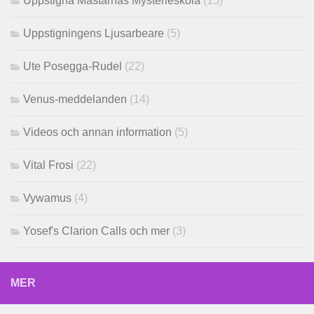
Uppstigna Mästarnas Mysterieskola
(15)
Uppstigningens Ljusarbeare
(5)
Ute Posegga-Rudel
(22)
Venus-meddelanden
(14)
Videos och annan information
(5)
Vital Frosi
(22)
Vywamus
(4)
Yosef's Clarion Calls och mer
(3)
MER