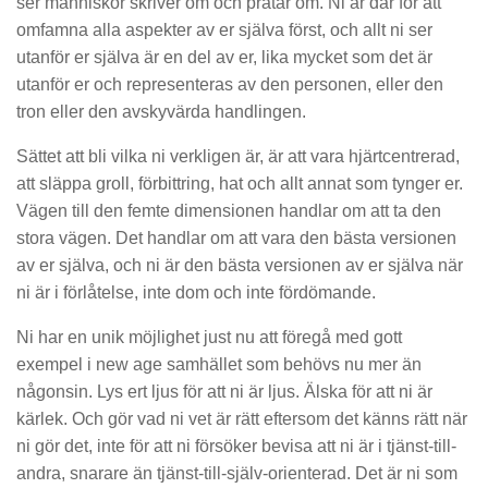
ser människor skriver om och pratar om. Ni är där för att
omfamna alla aspekter av er själva först, och allt ni ser
utanför er själva är en del av er, lika mycket som det är
utanför er och representeras av den personen, eller den
tron ​​eller den avskyvärda handlingen.
Sättet att bli vilka ni verkligen är, är att vara hjärtcentrerad,
att släppa groll, förbittring, hat och allt annat som tynger er.
Vägen till den femte dimensionen handlar om att ta den
stora vägen. Det handlar om att vara den bästa versionen
av er själva, och ni är den bästa versionen av er själva när
ni är i förlåtelse, inte dom och inte fördömande.
Ni har en unik möjlighet just nu att föregå med gott
exempel i new age samhället som behövs nu mer än
någonsin. Lys ert ljus för att ni är ljus. Älska för att ni är
kärlek. Och gör vad ni vet är rätt eftersom det känns rätt när
ni gör det, inte för att ni försöker bevisa att ni är i tjänst-till-
andra, snarare än tjänst-till-själv-orienterad. Det är ni som