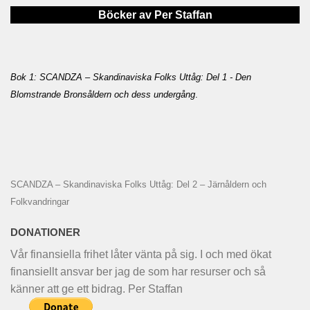
Böcker av Per Staffan
Bok 1: SCANDZA – Skandinaviska Folks Uttåg: Del 1 - Den
Blomstrande Bronsåldern och dess undergång
.
SCANDZA – Skandinaviska Folks Uttåg: Del 2 – Järnåldern och
Folkvandringar
DONATIONER
Vår finansiella frihet låter vänta på sig. I och med ökat
finansiellt ansvar ber jag de som har resurser och så
känner att ge ett bidrag. Per Staffan