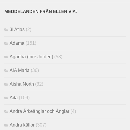
MEDDELANDEN FRÅN ELLER VIA:
3I Atlas
(2)
Adama
(151)
Agartha (Inre Jorden)
(58)
AiA Maria
(36)
Aisha North
(32)
Aita
(109)
Andra Ärkeänglar och Änglar
(4)
Andra källor
(307)