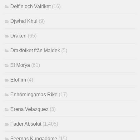
Delfin och Valriket
(16)
Djwhal Khul
(9)
Draken
(65)
Drakfolket från Maldek
(5)
El Morya
(61)
Elohim
(4)
Enhörningarnas Rike
(17)
Erena Velazquez
(3)
Fader Absolut
(1,405)
Feernas Kungadöme
(15)