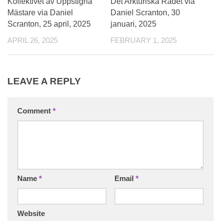
Kollektivet av Uppstigna
Det Arkturiska Rådet via
Mästare via Daniel
Daniel Scranton, 30
Scranton, 25 april, 2025
januari, 2025
APRIL 26, 2025
FEBRUARY 1, 2025
LEAVE A REPLY
Comment
*
Name
*
Email
*
Website