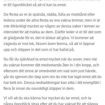
er till ögonblicket så att ni kan ta emot.
De flesta av er är spända, rädda, fulla av motstånd eller
ledsna under de allra flesta av era vakna timmar, men ni är
inte tillräckligt mycket av någon av dessa saker i termer av
intensitet för att märka av dem. Därför leder vi er till det som
är glädjande för er, det ni älskar att göra. Vi kommer att
vägleda er mot lek, liksom även feerna, så att ni öppnar
upp och släpper in det som ni har kallat på.
Nu får du självklart ta emot mycket när du sover, men när
du vaknar kommer ditt medvetande åter in i din kropp, och
eftersom ditt sinne är omedvetet om vad som just hände,
går du igenom din dag som om du inte har tagit emot allt du
har bett om. Dessa nedladdningar kan sitta i ditt energifält i
flera år innan du oavsiktligt släpper in dem.
Vi vill att du ska känna hur mycket du tar emot, och ta
några ögonblick strax efter att du har vaknat för att släppa