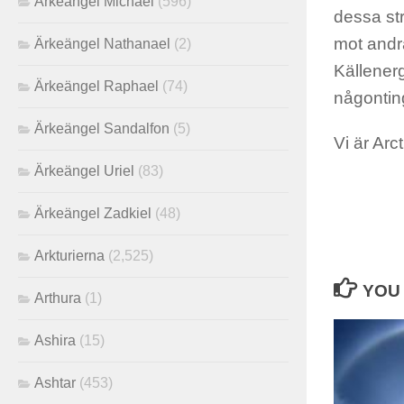
Ärkeängel Michael
(596)
dessa str
mot andra
Ärkeängel Nathanael
(2)
Källenerg
Ärkeängel Raphael
(74)
någontin
Ärkeängel Sandalfon
(5)
Vi är Arc
Ärkeängel Uriel
(83)
Ärkeängel Zadkiel
(48)
Arkturierna
(2,525)
YOU 
Arthura
(1)
Ashira
(15)
Ashtar
(453)