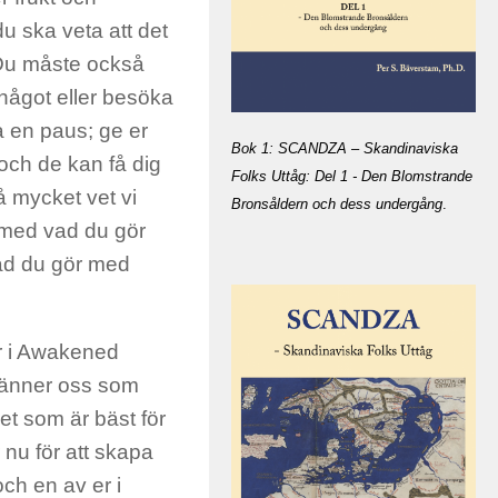
du ska veta att det
. Du måste också
något eller besöka
a en paus; ge er
Bok 1: SCANDZA – Skandinaviska
 och de kan få dig
Folks Uttåg: Del 1 - Den Blomstrande
å mycket vet vi
Bronsåldern och dess undergång
.
 med vad du gör
ad du gör med
r i Awakened
 känner oss som
det som är bäst för
r nu för att skapa
och en av er i