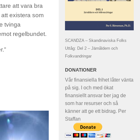
tare att vara bra
 att existera som
e tvinga
emot regelbundet.
SCANDZA – Skandinaviska Folks
Uttåg: Del 2 – Järnåldern och
r.”
Folkvandringar
DONATIONER
Vår finansiella frihet låter vänta
på sig. I och med ökat
finansiellt ansvar ber jag de
som har resurser och så
känner att ge ett bidrag. Per
Staffan