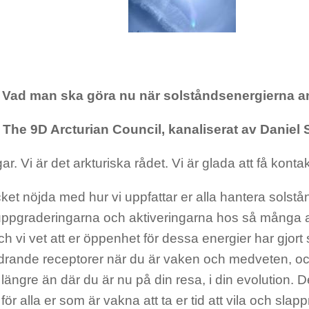
Vad man ska göra nu när solståndsenergierna a
The 9D Arcturian Council, kanaliserat av Daniel
ar. Vi är det arkturiska rådet. Vi är glada att få konta
ket nöjda med hur vi uppfattar er alla hantera solst
 uppgraderingarna och aktiveringarna hos så många a
ch vi vet att er öppenhet för dessa energier har gjort 
rande receptorer när du är vaken och medveten, oc
å längre än där du är nu på din resa, i din evolution. D
 för alla er som är vakna att ta er tid att vila och slap