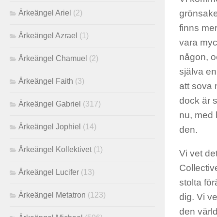
grönsaker
Ärkeängel Ariel
(2)
finns mer
Ärkeängel Azrael
(1)
vara myc
någon, oc
Ärkeängel Chamuel
(2)
själva en
Ärkeängel Faith
(3)
att sova 
dock är 
Ärkeängel Gabriel
(317)
nu, med 
Ärkeängel Jophiel
(14)
den.
Ärkeängel Kollektivet
(1)
Vi vet d
Collectiv
Ärkeängel Lucifer
(13)
stolta fö
Ärkeängel Metatron
(123)
dig. Vi v
den värld