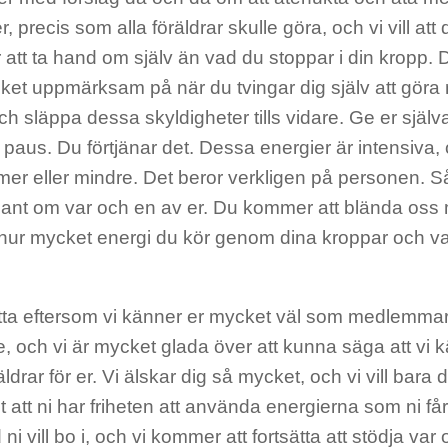
, precis som alla föräldrar skulle göra, och vi vill att 
 att ta hand om själv än vad du stoppar i din kropp
ket uppmärksam på när du tvingar dig själv att göra 
h släppa dessa skyldigheter tills vidare. Ge er själv
 paus. Du förtjänar det. Dessa energier är intensiva,
mer eller mindre. Det beror verkligen på personen. S
sant om var och en av er. Du kommer att blända oss
hur mycket energi du kör genom dina kroppar och v
etta eftersom vi känner er mycket väl som medlemma
e, och vi är mycket glada över att kunna säga att vi
räldrar för er. Vi älskar dig så mycket, och vi vill bara 
et att ni har friheten att använda energierna som ni få
 ni vill bo i, och vi kommer att fortsätta att stödja var 