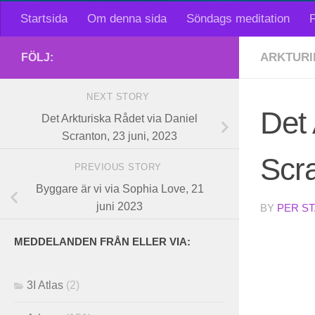
Startsida
Om denna sida
Söndags meditation
F
ARKTURI
FÖLJ:
NEXT STORY
Det 
Det Arkturiska Rådet via Daniel
Scranton, 23 juni, 2023
Scra
PREVIOUS STORY
Byggare är vi via Sophia Love, 21
juni 2023
BY
PER S
MEDDELANDEN FRÅN ELLER VIA:
3I Atlas
(2)