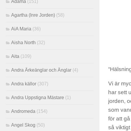
Adama
(151)
Agartha (Inre Jorden)
(58)
AiA Maria
(36)
Aisha North
(32)
Aita
(109)
“Hälsning
Andra Ärkeänglar och Änglar
(4)
Vi är myc
Andra källor
(307)
har sett
Andra Uppstigna Mästare
(1)
jorden, o
som vand
Andromeda
(154)
för att g
Angel Skog
(50)
så viktigt