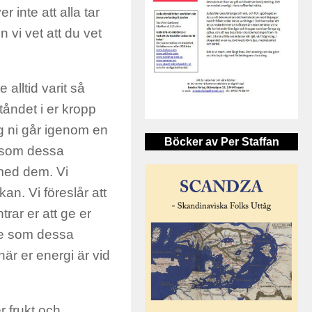
r inte att alla tar
 vi vet att du vet
alltid varit så
tåndet i er kropp
ng ni går igenom en
Böcker av Per Staffan
r som dessa
 med dem. Vi
 kan. Vi föreslår att
rar er att ge er
tre som dessa
när er energi är vid
 frukt och