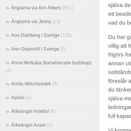
själva det
Änglarna via Ann Albers
(581)
ett besök
Änglarna via Jenny
(13)
vad du be
Ann Dahlberg i Sverige
(135)
Du har gå
villig at
Ann Gripenlöf i Sverige
(5)
frigörs f
Anna Merkaba (kanaliserade budskap)
annan utr
(4)
solstånd
föreslår a
Anrita Melchizedek
(3)
du tänker
Apollo
(2)
själva me
ledningar
Ärkeängel Ametist
(6)
full kapac
Ärkeängel Anael
(2)
Vi komme