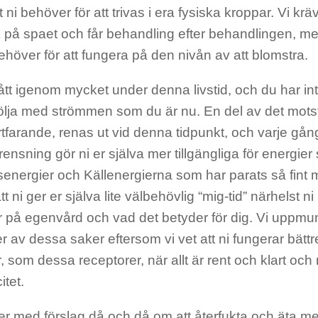
 ni behöver för att trivas i era fysiska kroppar. Vi kräve
 på spaet och får behandling efter behandlingen, men
höver för att fungera på den nivån av att blomstra.
tt igenom mycket under denna livstid, och du har inte 
t följa med strömmen som du är nu. En del av det mots
ortfarande, renas ut vid denna tidpunkt, och varje gå
ensning gör ni er själva mer tillgängliga för energie
senergier och Källenergierna som har parats så fint
tt ni ger er själva lite välbehövlig “mig-tid” närhelst ni
 på egenvård och vad det betyder för dig. Vi uppmunt
r av dessa saker eftersom vi vet att ni fungerar bät
, som dessa receptorer, när allt är rent och klart och 
itet.
r med förslag då och då om att återfukta och äta mer