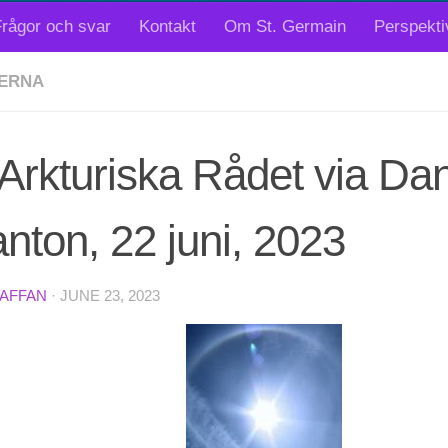
rågor och svar
Kontakt
Om St. Germain
Perspekti
ERNA
Arkturiska Rådet via Dan
nton, 22 juni, 2023
TAFFAN
·
JUNE 23, 2023