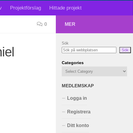
v
Projektförslag
Hittade projekt
0
MER
Sök
iel
Sök
Categories
MEDLEMSKAP
Logga in
Registrera
Ditt konto