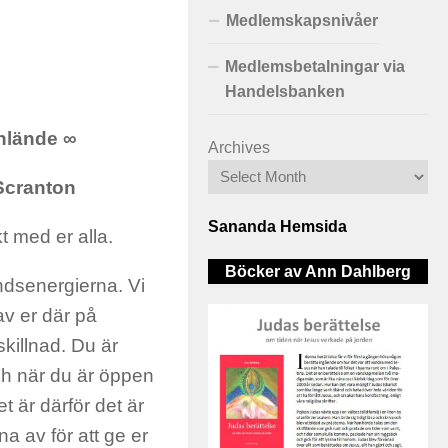
Medlemskapsnivåer
Medlemsbetalningar via
Handelsbanken
nlände ∞
Archives
 Scranton
Sananda Hemsida
kt med er alla.
Böcker av Ann Dahlberg
åndsenergierna. Vi
v er där på
skillnad. Du är
h när du är öppen
et är därför det är
pna av för att ge er