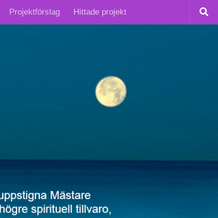
Projektförslag
Hittade projekt