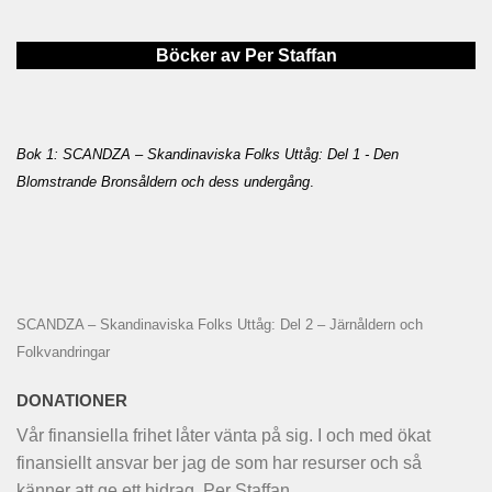
Böcker av Per Staffan
Bok 1: SCANDZA – Skandinaviska Folks Uttåg: Del 1 - Den
Blomstrande Bronsåldern och dess undergång
.
SCANDZA – Skandinaviska Folks Uttåg: Del 2 – Järnåldern och
Folkvandringar
DONATIONER
Vår finansiella frihet låter vänta på sig. I och med ökat
finansiellt ansvar ber jag de som har resurser och så
känner att ge ett bidrag. Per Staffan