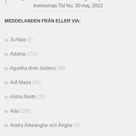
kvinnornas Tid Nu, 30 maj, 2022
MEDDELANDEN FRÅN ELLER VIA:
3I Atlas
(2)
Adama
(151)
Agartha (Inre Jorden)
(58)
AiA Maria
(36)
Aisha North
(32)
Aita
(109)
Andra Ärkeänglar och Änglar
(4)