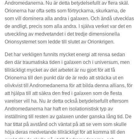
Andromedanerna. Nu är detta betydelsefullt av flera skäl.
Orionerna har ofta setts som förtryckarna, skurkarna, de
som vill dominera alla andra i galaxen. Och ändå utvecklas
de andligt, precis som alla andra. I själva verket var det en
utveckling av medvetandet i det tredje dimensionella
Orionsystemet som ledde till slutet av Orionkrigen.
Det har verkligen funnits mycket energi att rensa sedan
den där traumatiska tiden i galaxen och i universum, men
tillräckligt mycket av det arbetet är nu gjort för att få
Orionerna till den punkt där de är redo att sträcka ut en
olivkvist till Andromedanerna för att bilda denna allians, för
att hjälpa till att säkra den fred i galaxen som de flesta
varelser vill ha. Nu är detta också betydelsefullt eftersom
Andromedanerna har haft en isolationistisk typ av
inställning till resten av galaxen under ganska lång tid. De
har tittat på avstånd och väntat på att se vem som skulle
höja deras medvetande tillräckligt för att komma till den