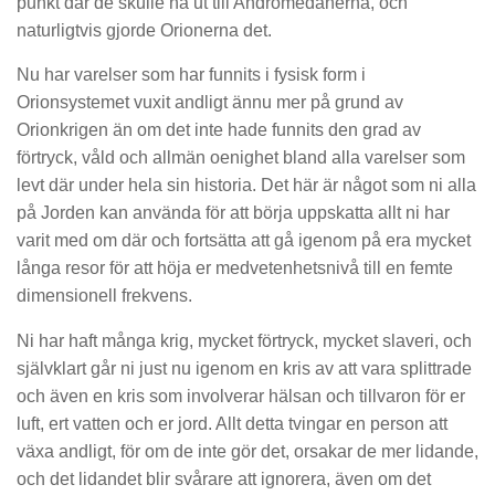
punkt där de skulle nå ut till Andromedanerna, och
naturligtvis gjorde Orionerna det.
Nu har varelser som har funnits i fysisk form i
Orionsystemet vuxit andligt ännu mer på grund av
Orionkrigen än om det inte hade funnits den grad av
förtryck, våld och allmän oenighet bland alla varelser som
levt där under hela sin historia. Det här är något som ni alla
på Jorden kan använda för att börja uppskatta allt ni har
varit med om där och fortsätta att gå igenom på era mycket
långa resor för att höja er medvetenhetsnivå till en femte
dimensionell frekvens.
Ni har haft många krig, mycket förtryck, mycket slaveri, och
självklart går ni just nu igenom en kris av att vara splittrade
och även en kris som involverar hälsan och tillvaron för er
luft, ert vatten och er jord. Allt detta tvingar en person att
växa andligt, för om de inte gör det, orsakar de mer lidande,
och det lidandet blir svårare att ignorera, även om det