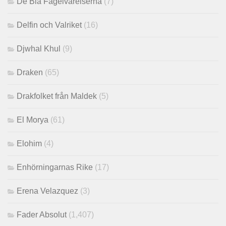
De Blå Fågelvarelserna
(7)
Delfin och Valriket
(16)
Djwhal Khul
(9)
Draken
(65)
Drakfolket från Maldek
(5)
El Morya
(61)
Elohim
(4)
Enhörningarnas Rike
(17)
Erena Velazquez
(3)
Fader Absolut
(1,407)