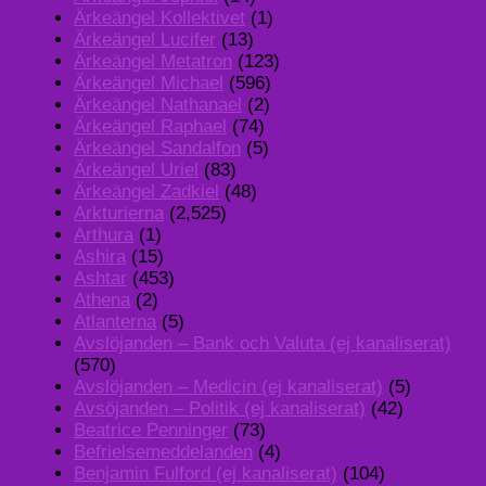
Ärkeängel Kollektivet
(1)
Ärkeängel Lucifer
(13)
Ärkeängel Metatron
(123)
Ärkeängel Michael
(596)
Ärkeängel Nathanael
(2)
Ärkeängel Raphael
(74)
Ärkeängel Sandalfon
(5)
Ärkeängel Uriel
(83)
Ärkeängel Zadkiel
(48)
Arkturierna
(2,525)
Arthura
(1)
Ashira
(15)
Ashtar
(453)
Athena
(2)
Atlanterna
(5)
Avslöjanden – Bank och Valuta (ej kanaliserat)
(570)
Avslöjanden – Medicin (ej kanaliserat)
(5)
Avsöjanden – Politik (ej kanaliserat)
(42)
Beatrice Penninger
(73)
Befrielsemeddelanden
(4)
Benjamin Fulford (ej kanaliserat)
(104)