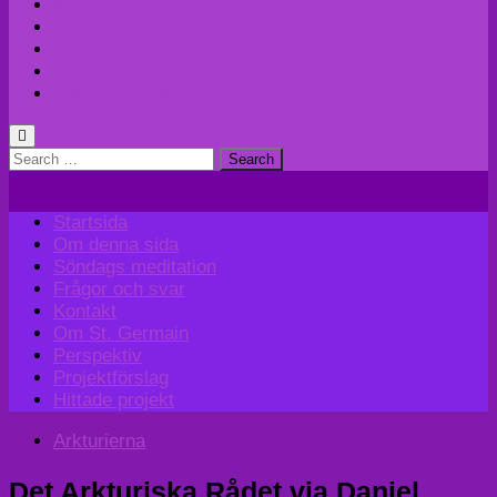
Kontakt
Om St. Germain
Perspektiv
Projektförslag
Hittade projekt
Search
for:
Startsida
Om denna sida
Söndags meditation
Frågor och svar
Kontakt
Om St. Germain
Perspektiv
Projektförslag
Hittade projekt
Arkturierna
Det Arkturiska Rådet via Daniel