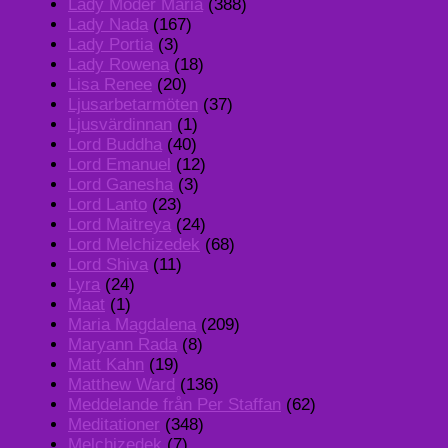
Lady Moder Maria
(388)
Lady Nada
(167)
Lady Portia
(3)
Lady Rowena
(18)
Lisa Renee
(20)
Ljusarbetarmöten
(37)
Ljusvärdinnan
(1)
Lord Buddha
(40)
Lord Emanuel
(12)
Lord Ganesha
(3)
Lord Lanto
(23)
Lord Maitreya
(24)
Lord Melchizedek
(68)
Lord Shiva
(11)
Lyra
(24)
Maat
(1)
Maria Magdalena
(209)
Maryann Rada
(8)
Matt Kahn
(19)
Matthew Ward
(136)
Meddelande från Per Staffan
(62)
Meditationer
(348)
Melchizedek
(7)