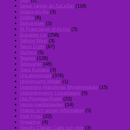
Sion
(2)
Sirius (annat än SaLuSa)
(118)
Solara An-Ra
(3)
Solera
(6)
Solvarelser
(3)
St Franciskus of Assisi
(3)
Suzanne Lie
(258)
Talking Wind
(3)
Taryn Crimi
(67)
Tazjima
(5)
Teamet
(128)
Telosianer
(48)
Tiara Kumara
(3)
Uncategorized
(376)
Universums Moder
(1)
Uppstigna Mästarnas Mysterieskola
(15)
Uppstigningens Ljusarbeare
(5)
Ute Posegga-Rudel
(22)
Venus-meddelanden
(14)
Videos och annan information
(5)
Vital Frosi
(22)
Vywamus
(4)
Yosef's Clarion Calls och mer
(3)