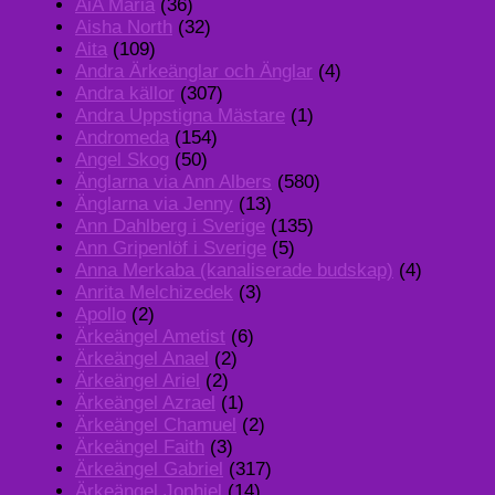
AiA Maria
(36)
Aisha North
(32)
Aita
(109)
Andra Ärkeänglar och Änglar
(4)
Andra källor
(307)
Andra Uppstigna Mästare
(1)
Andromeda
(154)
Angel Skog
(50)
Änglarna via Ann Albers
(580)
Änglarna via Jenny
(13)
Ann Dahlberg i Sverige
(135)
Ann Gripenlöf i Sverige
(5)
Anna Merkaba (kanaliserade budskap)
(4)
Anrita Melchizedek
(3)
Apollo
(2)
Ärkeängel Ametist
(6)
Ärkeängel Anael
(2)
Ärkeängel Ariel
(2)
Ärkeängel Azrael
(1)
Ärkeängel Chamuel
(2)
Ärkeängel Faith
(3)
Ärkeängel Gabriel
(317)
Ärkeängel Jophiel
(14)