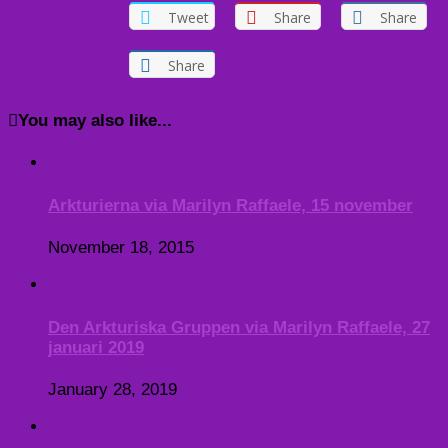
Tweet
Share
Share
Share
You may also like...
Arkturierna via Marilyn Raffaele, 15 november
November 18, 2015
Den Arkturiska Gruppen via Marilyn Raffaele, 27
januari 2019
January 28, 2019