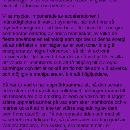
över att få förena oss med er alla.
Vi är mycket imponerade av accelerationen i
mänsklighetens tillväxt, i synnerhet när det finns så
mycket energi för er att bearbeta. Det finns fler energier
som kastas omkring av andra människor, av vilka de
flesta använder en teknologi som sprider ut denna energi,
så att närhelst vi ser någon av er som tonar in sig till
energierna av högre frekvenser, så blir vi extremt
imponerade. Det är en tid när det är så viktigt för er alla
att vända er inombords och att få tillgång till era egna
sanningar och det är också en tid när de som vill påverka
och möjligtvis manipulera er, blir allt högljuddare.
Så här är vad vi har uppmärksammat att på den senare
tiden sker i det mänskliga kollektivet. Vi lägger märke till
en tendens för alla omkring er som är vakna att ni lägger
större uppmärksamhet på vad som sker inombords och vi
märker också att ni inte tar större vägledning av dem
som finns utanför er. På den senaste tiden och med all
säkerhet i era tidigare liv, så påverkades ni i hög grad av
vad era föräldrar, era syskon, era medlemmar i er