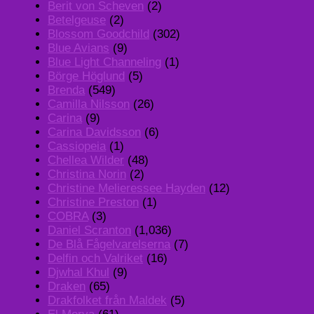
Berit von Scheven
(2)
Betelgeuse
(2)
Blossom Goodchild
(302)
Blue Avians
(9)
Blue Light Channeling
(1)
Börge Höglund
(5)
Brenda
(549)
Camilla Nilsson
(26)
Carina
(9)
Carina Davidsson
(6)
Cassiopeia
(1)
Chellea Wilder
(48)
Christina Norin
(2)
Christine Melieressee Hayden
(12)
Christine Preston
(1)
COBRA
(3)
Daniel Scranton
(1,036)
De Blå Fågelvarelserna
(7)
Delfin och Valriket
(16)
Djwhal Khul
(9)
Draken
(65)
Drakfolket från Maldek
(5)