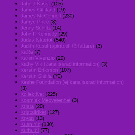
Jahn J Kassl
(105)
James Gilliland
(19)
James McConnell
(230)
Jamye Price
(8)
Jenny Schiltz
(14)
John F Kennedy
(29)
Judas Iskariot
(540)
Judith Kusel (spirituell författare)
(3)
KaRa
(7)
Karen Vivenzio
(29)
Kathy Vik (kanaliserad information)
(3)
Kerstin Eriksson
(107)
Kerstin Sisilla
(70)
Keshe Foundation (ej kanaliserad information)
(3)
Kollektivet
(225)
Kosmisk Medvetenhet
(3)
Krista
(20)
Kristallriket
(127)
Kryon
(13)
Kuan Yin
(130)
Kuthumi
(77)