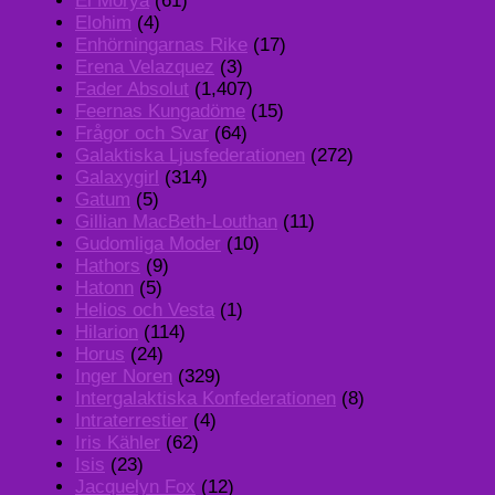
El Morya
(61)
Elohim
(4)
Enhörningarnas Rike
(17)
Erena Velazquez
(3)
Fader Absolut
(1,407)
Feernas Kungadöme
(15)
Frågor och Svar
(64)
Galaktiska Ljusfederationen
(272)
Galaxygirl
(314)
Gatum
(5)
Gillian MacBeth-Louthan
(11)
Gudomliga Moder
(10)
Hathors
(9)
Hatonn
(5)
Helios och Vesta
(1)
Hilarion
(114)
Horus
(24)
Inger Noren
(329)
Intergalaktiska Konfederationen
(8)
Intraterrestier
(4)
Iris Kähler
(62)
Isis
(23)
Jacquelyn Fox
(12)