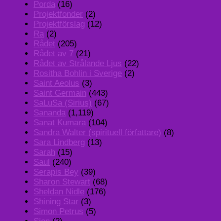
Porda
(16)
Projektfonder
(2)
Projektförslag
(12)
Ra
(2)
Rådet
(205)
Rådet av 7
(21)
Rådet av Strålande Ljus
(22)
Rositha Bohlin i Sverige
(2)
Saint Aeolus
(3)
Saint Germain
(443)
SaLuSa (Sirius)
(67)
Sananda
(1,119)
Sanat Kumara
(104)
Sandra Walter (spirituell författare)
(8)
Sara Lindberg
(13)
Sarah
(15)
Saul
(240)
Serapis Bey
(39)
Sharon Stewart
(68)
Sheldan Nidle
(176)
Shining Star
(3)
Simon Petrus
(5)