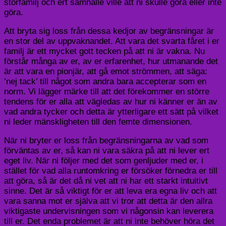
storfamilj och ert samhälle ville att ni skulle göra eller inte
göra.
Att bryta sig loss från dessa kedjor av begränsningar är
en stor del av uppvaknandet. Att vara det svarta fåret i er
familj är ett mycket gott tecken på att ni är vakna. Nu
förstår många av er, av er erfarenhet, hur utmanande det
är att vara en pionjär, att gå emot strömmen, att säga:
’nej tack’ till något som andra bara accepterar som en
norm. Vi lägger märke till att det förekommer en större
tendens för er alla att vägledas av hur ni känner er än av
vad andra tycker och detta är ytterligare ett sätt på vilket
ni leder mänskligheten till den femte dimensionen.
När ni bryter er loss från begränsningarna av vad som
förväntas av er, så kan ni vara säkra på att ni lever ert
eget liv. När ni följer med det som genljuder med er, i
stället för vad alla runtomkring er försöker förnedra er till
att göra, så är det då ni vet att ni har ett starkt intuitivt
sinne. Det är så viktigt för er att leva era egna liv och att
vara sanna mot er själva att vi tror att detta är den allra
viktigaste undervisningen som vi någonsin kan leverera
till er. Det enda problemet är att ni inte behöver höra det