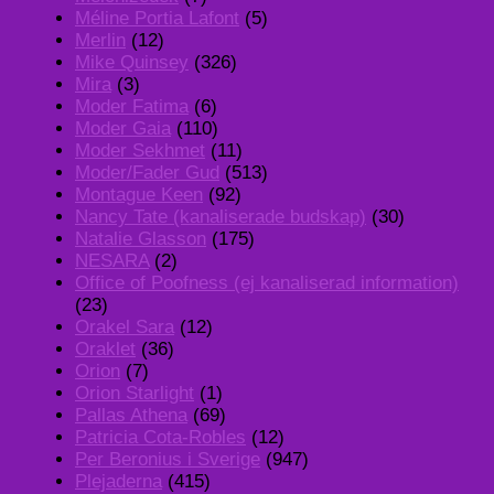
Méline Portia Lafont
(5)
Merlin
(12)
Mike Quinsey
(326)
Mira
(3)
Moder Fatima
(6)
Moder Gaia
(110)
Moder Sekhmet
(11)
Moder/Fader Gud
(513)
Montague Keen
(92)
Nancy Tate (kanaliserade budskap)
(30)
Natalie Glasson
(175)
NESARA
(2)
Office of Poofness (ej kanaliserad information)
(23)
Orakel Sara
(12)
Oraklet
(36)
Orion
(7)
Orion Starlight
(1)
Pallas Athena
(69)
Patricia Cota-Robles
(12)
Per Beronius i Sverige
(947)
Plejaderna
(415)