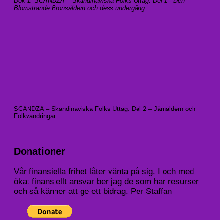
Bok 1: SCANDZA – Skandinaviska Folks Uttåg: Del 1 - Den
Blomstrande Bronsåldern och dess undergång
.
SCANDZA – Skandinaviska Folks Uttåg: Del 2 – Järnåldern och
Folkvandringar
Donationer
Vår finansiella frihet låter vänta på sig. I och med
ökat finansiellt ansvar ber jag de som har resurser
och så känner att ge ett bidrag. Per Staffan