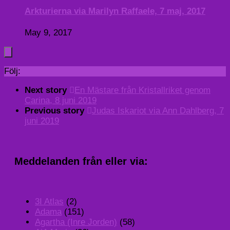
Arkturierna via Marilyn Raffaele, 7 maj, 2017
May 9, 2017
Följ:
Next story
En Mästare från Kristallriket genom
Carina, 8 juni 2019
Previous story
Judas Iskariot via Ann Dahlberg, 7
juni 2019
Meddelanden från eller via:
3I Atlas
(2)
Adama
(151)
Agartha (Inre Jorden)
(58)