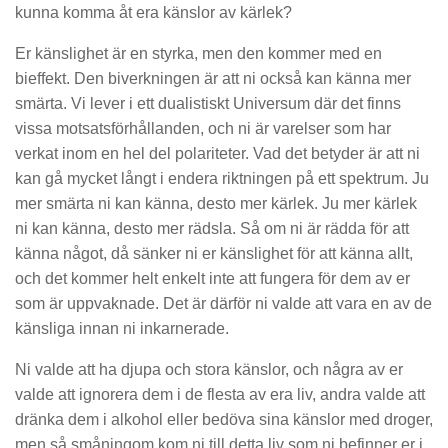
kunna komma åt era känslor av kärlek?
Er känslighet är en styrka, men den kommer med en
bieffekt. Den biverkningen är att ni också kan känna mer
smärta. Vi lever i ett dualistiskt Universum där det finns
vissa motsatsförhållanden, och ni är varelser som har
verkat inom en hel del polariteter. Vad det betyder är att ni
kan gå mycket långt i endera riktningen på ett spektrum. Ju
mer smärta ni kan känna, desto mer kärlek. Ju mer kärlek
ni kan känna, desto mer rädsla. Så om ni är rädda för att
känna något, då sänker ni er känslighet för att känna allt,
och det kommer helt enkelt inte att fungera för dem av er
som är uppvaknade. Det är därför ni valde att vara en av de
känsliga innan ni inkarnerade.
Ni valde att ha djupa och stora känslor, och några av er
valde att ignorera dem i de flesta av era liv, andra valde att
dränka dem i alkohol eller bedöva sina känslor med droger,
men så småningom kom ni till detta liv som ni befinner er i