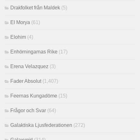
Drakfolket från Maldek
(5)
El Morya
(61)
Elohim
(4)
Enhörningarnas Rike
(17)
Erena Velazquez
(3)
Fader Absolut
(1,407)
Feernas Kungadöme
(15)
Frågor och Svar
(64)
Galaktiska Ljusfederationen
(272)
Galaxygirl
(314)