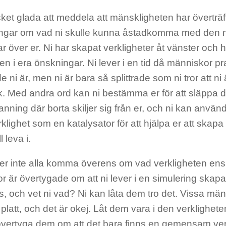
ket glada att meddela att mänskligheten har överträf
ingar om vad ni skulle kunna åstadkomma med den 
r över er. Ni har skapat verkligheter åt vänster och
ten i era önskningar. Ni lever i en tid då människor p
 ni är, men ni är bara så splittrade som ni tror att ni är
. Med andra ord kan ni bestämma er för att släppa d
nning där borta skiljer sig från er, och ni kan använd
klighet som en katalysator för att hjälpa er att skapa
l leva i.
er inte alla komma överens om vad verkligheten ens 
 är övertygade om att ni lever i en simulering skapad 
ns, och vet ni vad? Ni kan låta dem tro det. Vissa männ
 platt, och det är okej. Låt dem vara i den verklighete
övertyga dem om att det bara finns en gemensam verk