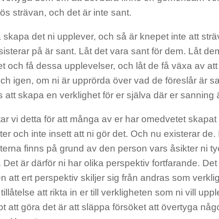
s strävan, och det är inte sant.
la skapa det ni upplever, och så är knepet inte att st
isterar på är sant. Låt det vara sant för dem. Låt de
t och få dessa upplevelser, och låt de få växa av att
h igen, om ni är upprörda över vad de föreslår är san
s att skapa en verklighet för er själva där er sanning 
tar vi detta för att många av er har omedvetet skapa
ter och inte insett att ni gör det. Och nu existerar de
terna finns på grund av den person vars åsikter ni ty
 Det är därför ni har olika perspektiv fortfarande. De
 att ert perspektiv skiljer sig från andras som verkl
illåtelse att rikta in er till verkligheten som ni vill up
t att göra det är att släppa försöket att övertyga nå