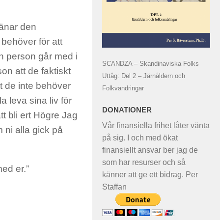
jänar den
behöver för att
 en person går med i
SCANDZA – Skandinaviska Folks
on att de faktiskt
Uttåg: Del 2 – Järnåldern och
tt de inte behöver
Folkvandringar
 leva sina liv för
DONATIONER
tt bli ert Högre Jag
Vår finansiella frihet låter vänta
ni alla gick på
på sig. I och med ökat
finansiellt ansvar ber jag de
som har resurser och så
med er.”
känner att ge ett bidrag. Per
Staffan