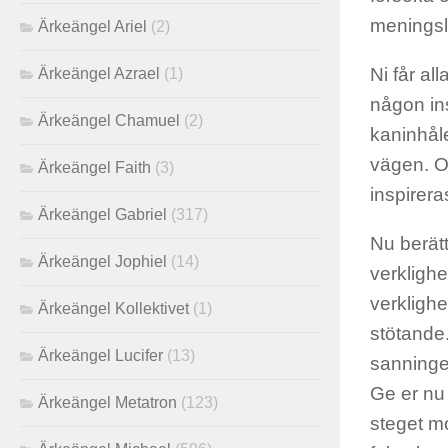
meningslö
Ärkeängel Ariel
(2)
Ni får al
Ärkeängel Azrael
(1)
någon ins
Ärkeängel Chamuel
(2)
kaninhåle
vägen. Oc
Ärkeängel Faith
(3)
inspirera
Ärkeängel Gabriel
(317)
Nu berät
Ärkeängel Jophiel
(14)
verklighe
verklighe
Ärkeängel Kollektivet
(1)
stötande.
Ärkeängel Lucifer
(13)
sanningen
Ge er nu t
Ärkeängel Metatron
(123)
steget mo