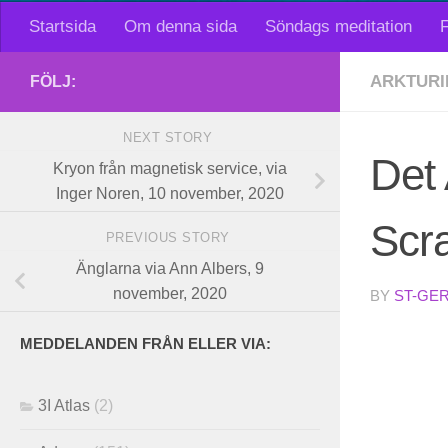
Startsida
Om denna sida
Söndags meditation
F
ARKTURI
FÖLJ:
NEXT STORY
Det 
Kryon från magnetisk service, via
Inger Noren, 10 november, 2020
Scr
PREVIOUS STORY
Änglarna via Ann Albers, 9
november, 2020
BY
ST-GE
MEDDELANDEN FRÅN ELLER VIA:
3I Atlas
(2)