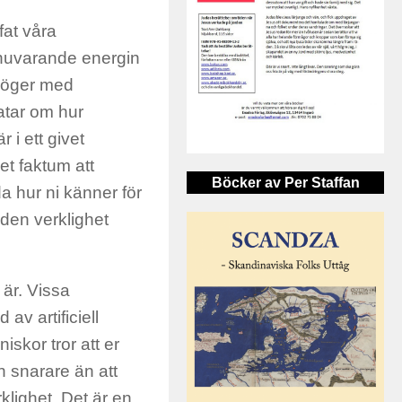
fat våra
nuvarande energin
 höger med
ratar om hur
 i ett givet
et faktum att
Böcker av Per Staffan
a hur ni känner för
 den verklighet
är. Vissa
av artificiell
iskor tror att er
n snarare än att
lighet. Det är en