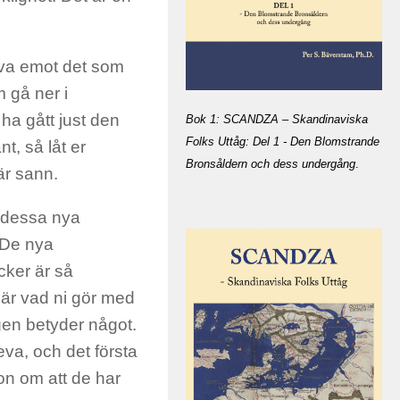
räva emot det som
m gå ner i
 ha gått just den
Bok 1: SCANDZA – Skandinaviska
Folks Uttåg: Del 1 - Den Blomstrande
t, så låt er
Bronsåldern och dess undergång
.
är sann.
t dessa nya
. De nya
cker är så
t är vad ni gör med
igen betyder något.
pleva, och det första
gon om att de har