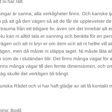
t ni har rätt.
ingar är sanna; alla verkligheter finns. Och kanske t
på att gå den vägen så att de får de upplevelser de 
 trauma från ett tidigare liv, även om det innebär att
Nu kan ni alltid tala er sanning och berätta för en pers
ägen och att ni bryr er om dem och att ni hellre vill a
gen, men då måste ni släppa taget. Ni måste låta alla
en som de i slutändan blir. Det finns många vägar för a
inns många vägar till den femte dimensionen, och om 
 skulle det verkligen bli trångt.
turiska Rådet och vi har haft glädje av att få kontakt 
ing: Bodil