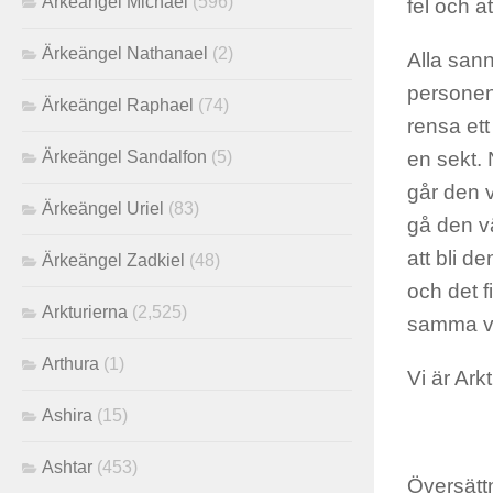
Ärkeängel Michael
(596)
fel och at
Ärkeängel Nathanael
(2)
Alla sann
personen 
Ärkeängel Raphael
(74)
rensa ett
Ärkeängel Sandalfon
(5)
en sekt. 
går den v
Ärkeängel Uriel
(83)
gå den vä
att bli d
Ärkeängel Zadkiel
(48)
och det f
Arkturierna
(2,525)
samma väg
Arthura
(1)
Vi är Ark
Ashira
(15)
Ashtar
(453)
Översättn