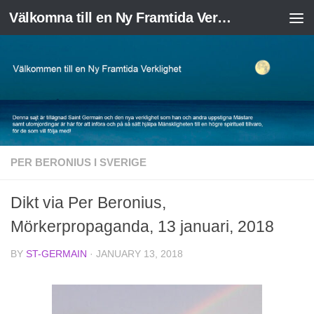
Välkomna till en Ny Framtida Verklighet
Skip to content
PER BERONIUS I SVERIGE
Dikt via Per Beronius,
Mörkerpropaganda, 13 januari, 2018
BY
ST-GERMAIN
·
JANUARY 13, 2018