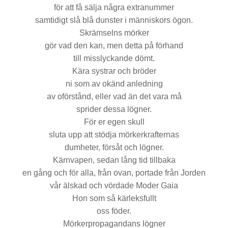
för att få sälja några extranummer
samtidigt slå blå dunster i människors ögon.
Skrämselns mörker
gör vad den kan, men detta på förhand
till misslyckande dömt.
Kära systrar och bröder
ni som av okänd anledning
av oförstånd, eller vad än det vara må
sprider dessa lögner.
För er egen skull
sluta upp att stödja mörkerkrafternas
dumheter, försåt och lögner.
Kärnvapen, sedan lång tid tillbaka
en gång och för alla, från ovan, portade från Jorden
vår älskad och vördade Moder Gaia
Hon som så kärleksfullt
oss föder.
Mörkerpropagandans lögner