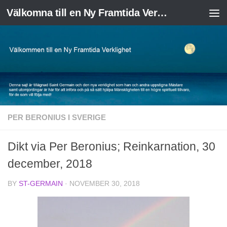
Välkomna till en Ny Framtida Verklighet
Skip to content
PER BERONIUS I SVERIGE
Dikt via Per Beronius; Reinkarnation, 30
december, 2018
BY
ST-GERMAIN
·
NOVEMBER 30, 2018