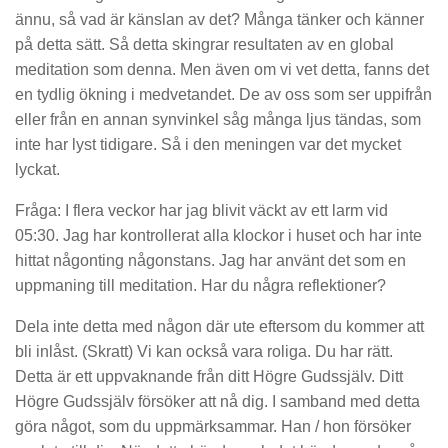
ännu, så vad är känslan av det? Många tänker och känner
på detta sätt. Så detta skingrar resultaten av en global
meditation som denna. Men även om vi vet detta, fanns det
en tydlig ökning i medvetandet. De av oss som ser uppifrån
eller från en annan synvinkel såg många ljus tändas, som
inte har lyst tidigare. Så i den meningen var det mycket
lyckat.
Fråga: I flera veckor har jag blivit väckt av ett larm vid
05:30. Jag har kontrollerat alla klockor i huset och har inte
hittat någonting någonstans. Jag har använt det som en
uppmaning till meditation. Har du några reflektioner?
Dela inte detta med någon där ute eftersom du kommer att
bli inlåst. (Skratt) Vi kan också vara roliga. Du har rätt.
Detta är ett uppvaknande från ditt Högre Gudssjälv. Ditt
Högre Gudssjälv försöker att nå dig. I samband med detta
göra något, som du uppmärksammar. Han / hon försöker