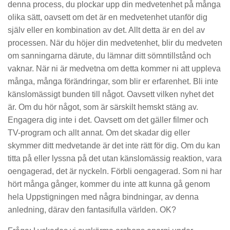
denna process, du plockar upp din medvetenhet på många
olika sätt, oavsett om det är en medvetenhet utanför dig
själv eller en kombination av det. Allt detta är en del av
processen. När du höjer din medvetenhet, blir du medveten
om sanningarna därute, du lämnar ditt sömntillstånd och
vaknar. När ni är medvetna om detta kommer ni att uppleva
många, många förändringar, som blir er erfarenhet. Bli inte
känslomässigt bunden till något. Oavsett vilken nyhet det
är. Om du hör något, som är särskilt hemskt stäng av.
Engagera dig inte i det. Oavsett om det gäller filmer och
TV-program och allt annat. Om det skadar dig eller
skymmer ditt medvetande är det inte rätt för dig. Om du kan
titta på eller lyssna på det utan känslomässig reaktion, vara
oengagerad, det är nyckeln. Förbli oengagerad. Som ni har
hört många gånger, kommer du inte att kunna gå genom
hela Uppstigningen med några bindningar, av denna
anledning, därav den fantasifulla världen. OK?