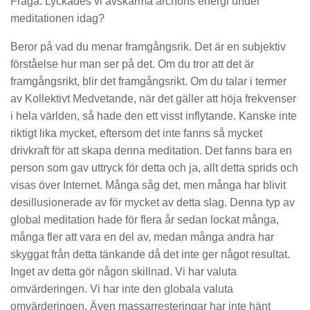
Fråga: Lyckades vi avskärma archons energi under
meditationen idag?
Beror på vad du menar framgångsrik. Det är en subjektiv
förståelse hur man ser på det. Om du tror att det är
framgångsrikt, blir det framgångsrikt. Om du talar i termer
av Kollektivt Medvetande, när det gäller att höja frekvenser
i hela världen, så hade den ett visst inflytande. Kanske inte
riktigt lika mycket, eftersom det inte fanns så mycket
drivkraft för att skapa denna meditation. Det fanns bara en
person som gav uttryck för detta och ja, allt detta sprids och
visas över Internet. Många såg det, men många har blivit
desillusionerade av för mycket av detta slag. Denna typ av
global meditation hade för flera år sedan lockat många,
många fler att vara en del av, medan många andra har
skyggat från detta tänkande då det inte ger något resultat.
Inget av detta gör någon skillnad. Vi har valuta
omvärderingen. Vi har inte den globala valuta
omvärderingen. Även massarresteringar har inte hänt