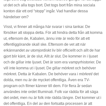
ut det och alla togs bort. Det togs bort från mina sociala
konton där ett ord “stopp” ingår. Vad handlar dessa
händelser om?
Visst, vi finner att många här svarar i sina tankar. De
försöker att stoppa detta. För att hindra detta från att komma
ut, eftersom de, Kabalen, ännu inte är redo för att ett
offentliggörande skall ske. Eftersom de vet att när
erkännandet av utomjordiskt liv blir officiellt och allt de har
gjort blir känt, är de slut. Allt är slut. De kommer in i ljuset
och de gillar inte ljuset. Det är som era vampyrhistorier. De
vill inte komma ut i ljuset. De gillar mörkret och behöver
mörkret. Detta är Kabalen. De behöver vara i mörkret/ det
dolda, men nu är de mycket offentliga. Även era TV-
program och filmer känner till dem. För flera år sedan
användes inte ordet Illuminati. Folk var rädda för att säga
det ordet, men nu är folk inte rädda längre. Det kommer ut i
det offentliga. En del av den fortsatta processen är att