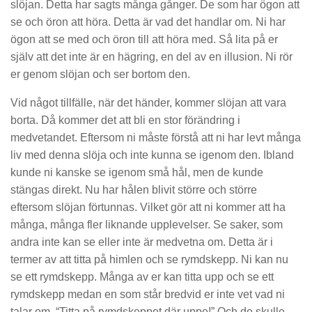
slöjan. Detta har sagts många gånger. De som har ögon att
se och öron att höra. Detta är vad det handlar om. Ni har
ögon att se med och öron till att höra med. Så lita på er
själv att det inte är en hägring, en del av en illusion. Ni rör
er genom slöjan och ser bortom den.
Vid något tillfälle, när det händer, kommer slöjan att vara
borta. Då kommer det att bli en stor förändring i
medvetandet. Eftersom ni måste förstå att ni har levt många
liv med denna slöja och inte kunna se igenom den. Ibland
kunde ni kanske se igenom små hål, men de kunde
stängas direkt. Nu har hålen blivit större och större
eftersom slöjan förtunnas. Vilket gör att ni kommer att ha
många, många fler liknande upplevelser. Se saker, som
andra inte kan se eller inte är medvetna om. Detta är i
termer av att titta på himlen och se rymdskepp. Ni kan nu
se ett rymdskepp. Många av er kan titta upp och se ett
rymdskepp medan en som står bredvid er inte vet vad ni
talar om. “Titta på rymdskeppet där uppe!” Och de skulle