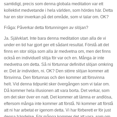
samtidigt, precis som denna globala meditation var ett
kollektivt medvetande i hela världen, som hördes här. Detta
har en stor inverkan på det område, som vi talar om. OK?
Fråga: Påverkar detta förtunningen av slöjan?
Ja. Självklart. Inte bara denna meditation utan alla de vi
under en tid har gjort ger ett sådant resultat. Förstå att det
finns en stor slöja som alla är medvetna om, men det finns
också en individuell slöja för var och en. Många är inte
medvetna om detta. Så ni förtunnar definitivt slöjan omkring
er. Det är individen, ni. OK? Den större slöjan kommer att
försvinna. Den förtunnas och den kommer att försvinna
helt. Vid denna tidpunkt sker övergången som vi talar om.
Då kommer hela illusionen att vara borta. Det verkar, som
om det sker över en natt. Det kommer att lämna er andlösa,
eftersom många inte kommer att förstå. Ni kommer att förstå
att ni har arbetat er igenom detta. Vi har förberett er för just
denna händelse. För många kommer det att vara, som om