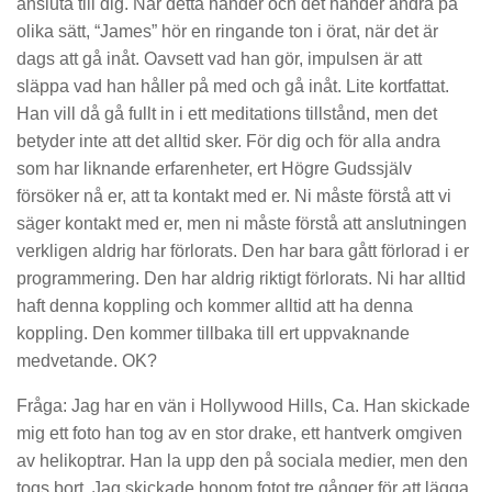
ansluta till dig. När detta händer och det händer andra på
olika sätt, “James” hör en ringande ton i örat, när det är
dags att gå inåt. Oavsett vad han gör, impulsen är att
släppa vad han håller på med och gå inåt. Lite kortfattat.
Han vill då gå fullt in i ett meditations tillstånd, men det
betyder inte att det alltid sker. För dig och för alla andra
som har liknande erfarenheter, ert Högre Gudssjälv
försöker nå er, att ta kontakt med er. Ni måste förstå att vi
säger kontakt med er, men ni måste förstå att anslutningen
verkligen aldrig har förlorats. Den har bara gått förlorad i er
programmering. Den har aldrig riktigt förlorats. Ni har alltid
haft denna koppling och kommer alltid att ha denna
koppling. Den kommer tillbaka till ert uppvaknande
medvetande. OK?
Fråga: Jag har en vän i Hollywood Hills, Ca. Han skickade
mig ett foto han tog av en stor drake, ett hantverk omgiven
av helikoptrar. Han la upp den på sociala medier, men den
togs bort. Jag skickade honom fotot tre gånger för att lägga