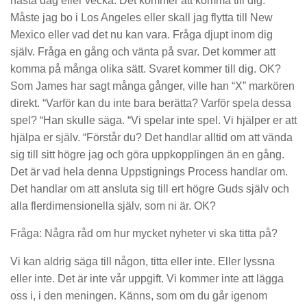
nästa dag eller vecka. Det kommer att komma till dig.
Måste jag bo i Los Angeles eller skall jag flytta till New
Mexico eller vad det nu kan vara. Fråga djupt inom dig
själv. Fråga en gång och vänta på svar. Det kommer att
komma på många olika sätt. Svaret kommer till dig. OK?
Som James har sagt många gånger, ville han “X” markören
direkt. “Varför kan du inte bara berätta? Varför spela dessa
spel? “Han skulle säga. “Vi spelar inte spel. Vi hjälper er att
hjälpa er själv. “Förstår du? Det handlar alltid om att vända
sig till sitt högre jag och göra uppkopplingen än en gång.
Det är vad hela denna Uppstignings Process handlar om.
Det handlar om att ansluta sig till ert högre Guds själv och
alla flerdimensionella själv, som ni är. OK?
Fråga: Några råd om hur mycket nyheter vi ska titta på?
Vi kan aldrig säga till någon, titta eller inte. Eller lyssna
eller inte. Det är inte vår uppgift. Vi kommer inte att lägga
oss i, i den meningen. Känns, som om du går igenom