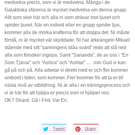
medvetna precis, som vi är medvetna. Många i de
Galaktiska sfärerna är mycket medvetna om denna grupp.
Allt som sker här och alla ni som strävar mot ljuset och
sprider ljuset. När en individ eller en grupp sprider ljus,
kommer alla de mörka krafterna för att stoppa det. Ni måste
förstå, ni är mycket väl skyddade. Ni har ärkeängeln Mikael
stående med sitt “sanningens blåa svärd” redo att slå ned
alla som försöker ingripa. Samt “Sananda”, de av oss i “En
Som Tjänar” och “Ashira” och “Ashtar” … .min Gud vi kan
gå på och på. Alla arbetar vi direkt med er och fler kommer
ombord i tiden, som kommer. Fler kommer för att ta er till
nästa nivå av utbildning. Ni är alla i en träningsprocess och
vi är här för att hjälpa er precis som ni hjälper oss.
OK? Shanti. Gå i Frid. Var En.
Tweet
Share