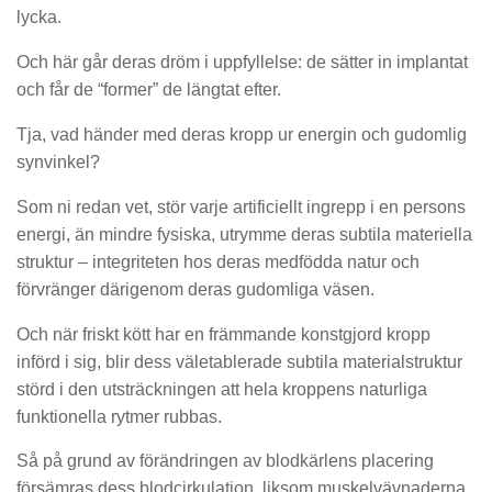
lycka.
Och här går deras dröm i uppfyllelse: de sätter in implantat
och får de “former” de längtat efter.
Tja, vad händer med deras kropp ur energin och gudomlig
synvinkel?
Som ni redan vet, stör varje artificiellt ingrepp i en persons
energi, än mindre fysiska, utrymme deras subtila materiella
struktur – integriteten hos deras medfödda natur och
förvränger därigenom deras gudomliga väsen.
Och när friskt kött har en främmande konstgjord kropp
införd i sig, blir dess väletablerade subtila materialstruktur
störd i den utsträckningen att hela kroppens naturliga
funktionella rytmer rubbas.
Så på grund av förändringen av blodkärlens placering
försämras dess blodcirkulation, liksom muskelvävnaderna