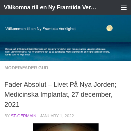
Välkomna till en Ny Framtida Verklighet
Skip to content
MODER/FADER GUD
Fader Absolut – Livet På Nya Jorden;
Medicinska Implantat, 27 december,
2021
BY
ST-GERMAIN
·
JANUARY 1, 2022