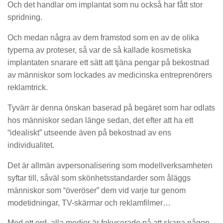
Och det handlar om implantat som nu också har fått stor
spridning.
Och medan några av dem framstod som en av de olika
typerna av proteser, så var de så kallade kosmetiska
implantaten snarare ett sätt att tjäna pengar på bekostnad
av människor som lockades av medicinska entreprenörers
reklamtrick.
Tyvärr är denna önskan baserad på begäret som har odlats
hos människor sedan länge sedan, det efter att ha ett
“idealiskt” utseende även på bekostnad av ens
individualitet.
Det är allmän avpersonalisering som modellverksamheten
syftar till, såväl som skönhetsstandarder som åläggs
människor som “överöser” dem vid varje tur genom
modetidningar, TV-skärmar och reklamfilmer…
Med ett ord, alla medier är fokuserade på att skapa någon