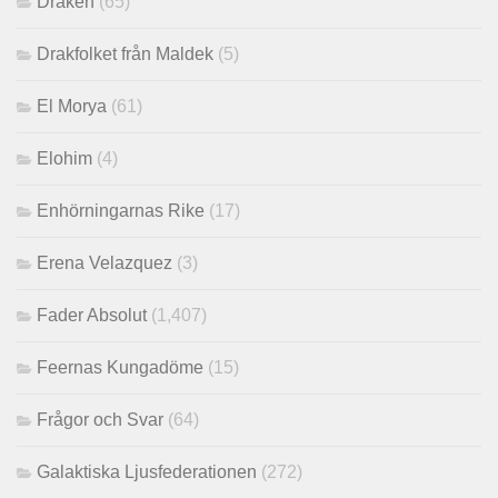
Draken
(65)
Drakfolket från Maldek
(5)
El Morya
(61)
Elohim
(4)
Enhörningarnas Rike
(17)
Erena Velazquez
(3)
Fader Absolut
(1,407)
Feernas Kungadöme
(15)
Frågor och Svar
(64)
Galaktiska Ljusfederationen
(272)