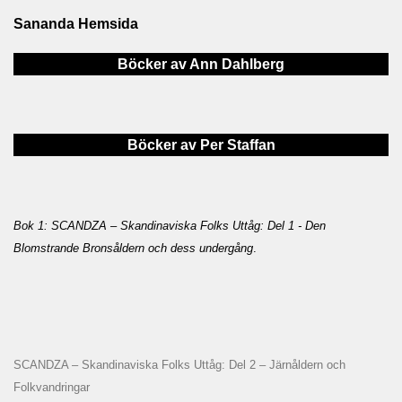
Sananda Hemsida
Böcker av Ann Dahlberg
Böcker av Per Staffan
Bok 1: SCANDZA – Skandinaviska Folks Uttåg: Del 1 - Den
Blomstrande Bronsåldern och dess undergång
.
SCANDZA – Skandinaviska Folks Uttåg: Del 2 – Järnåldern och
Folkvandringar