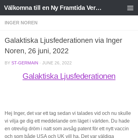
Välkomna till en Ny Framtida Verklighet
Skip to content
INGER NOREN
Galaktiska Ljusfederationen via Inger
Noren, 26 juni, 2022
BY
ST-GERMAIN
·
JUNE 26, 2022
Galaktiska Ljusfederationen
Hej Inger, det var ett tag sedan vi talades vid och nu skulle
vi vilja ge dig ett meddelande om läget i världen. Du hade
en otrevlig dröm i natt som avsåg patent för ett nytt vaccin
och som både USA och UK vill ha. Det var väldiga