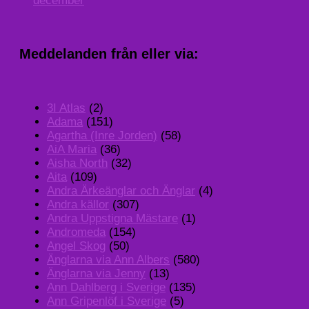
december
Meddelanden från eller via:
3I Atlas
(2)
Adama
(151)
Agartha (Inre Jorden)
(58)
AiA Maria
(36)
Aisha North
(32)
Aita
(109)
Andra Ärkeänglar och Änglar
(4)
Andra källor
(307)
Andra Uppstigna Mästare
(1)
Andromeda
(154)
Angel Skog
(50)
Änglarna via Ann Albers
(580)
Änglarna via Jenny
(13)
Ann Dahlberg i Sverige
(135)
Ann Gripenlöf i Sverige
(5)