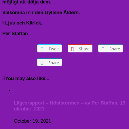
möjligt att dölja dem.
Välkomna in i den Gyllene Åldern.
I Ljus och Kärlek,
Per Staffan
Tweet
Share
Share
Share
You may also like...
Lägesrapport – Höststormen – av Per Staffan, 19
oktober, 2021
October 19, 2021