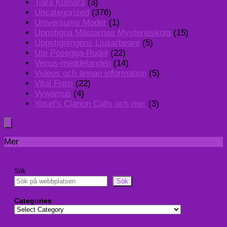
Tiara Kumara
(3)
Uncategorized
(376)
Universums Moder
(1)
Uppstigna Mästarnas Mysterieskola
(15)
Uppstigningens Ljusarbeare
(5)
Ute Posegga-Rudel
(22)
Venus-meddelanden
(14)
Videos och annan information
(5)
Vital Frosi
(22)
Vywamus
(4)
Yosef's Clarion Calls och mer
(3)
Mer
Sök
Sök
Categories