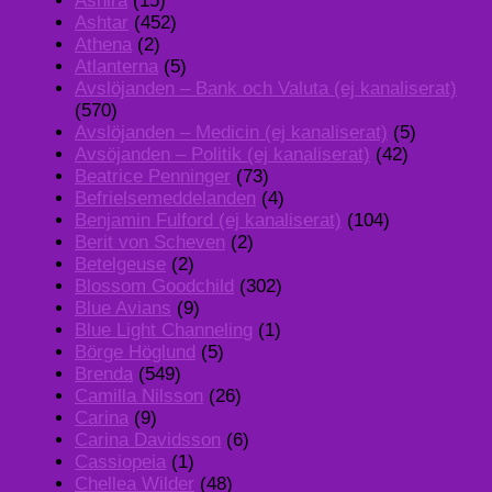
Ashira
(15)
Ashtar
(452)
Athena
(2)
Atlanterna
(5)
Avslöjanden – Bank och Valuta (ej kanaliserat)
(570)
Avslöjanden – Medicin (ej kanaliserat)
(5)
Avsöjanden – Politik (ej kanaliserat)
(42)
Beatrice Penninger
(73)
Befrielsemeddelanden
(4)
Benjamin Fulford (ej kanaliserat)
(104)
Berit von Scheven
(2)
Betelgeuse
(2)
Blossom Goodchild
(302)
Blue Avians
(9)
Blue Light Channeling
(1)
Börge Höglund
(5)
Brenda
(549)
Camilla Nilsson
(26)
Carina
(9)
Carina Davidsson
(6)
Cassiopeia
(1)
Chellea Wilder
(48)