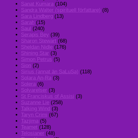
Sanat Kumara
(104)
Sandra Walter (spirituell författare)
(8)
Sara Lindberg
(13)
Sarah
(15)
Saul
(240)
Serapis Bey
(39)
Sharon Stewart
(68)
Sheldan Nidle
(176)
Shining Star
(3)
Simon Petrus
(5)
Sion
(2)
Sirius (annat än SaLuSa)
(118)
Solara An-Ra
(3)
Solera
(6)
Solvarelser
(3)
St Franciskus of Assisi
(3)
Suzanne Lie
(258)
Talking Wind
(3)
Taryn Crimi
(67)
Tazjima
(5)
Teamet
(128)
Telosianer
(48)