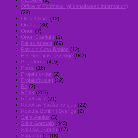
NESARA
(2)
Office of Poofness (ej kanaliserad information)
(23)
Orakel Sara
(12)
Oraklet
(36)
Orion
(7)
Orion Starlight
(1)
Pallas Athena
(69)
Patricia Cota-Robles
(12)
Per Beronius i Sverige
(947)
Plejaderna
(415)
Porda
(16)
Projektfonder
(2)
Projektförslag
(12)
Ra
(2)
Rådet
(205)
Rådet av 7
(21)
Rådet av Strålande Ljus
(22)
Rositha Bohlin i Sverige
(2)
Saint Aeolus
(3)
Saint Germain
(443)
SaLuSa (Sirius)
(67)
Sananda
(1,118)