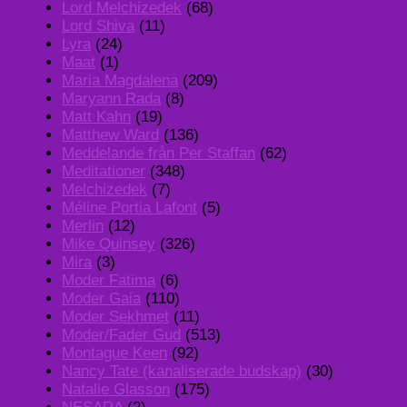
Lord Melchizedek
(68)
Lord Shiva
(11)
Lyra
(24)
Maat
(1)
Maria Magdalena
(209)
Maryann Rada
(8)
Matt Kahn
(19)
Matthew Ward
(136)
Meddelande från Per Staffan
(62)
Meditationer
(348)
Melchizedek
(7)
Méline Portia Lafont
(5)
Merlin
(12)
Mike Quinsey
(326)
Mira
(3)
Moder Fatima
(6)
Moder Gaia
(110)
Moder Sekhmet
(11)
Moder/Fader Gud
(513)
Montague Keen
(92)
Nancy Tate (kanaliserade budskap)
(30)
Natalie Glasson
(175)