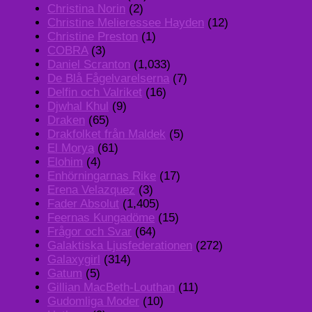
Christina Norin
(2)
Christine Melieressee Hayden
(12)
Christine Preston
(1)
COBRA
(3)
Daniel Scranton
(1,033)
De Blå Fågelvarelserna
(7)
Delfin och Valriket
(16)
Djwhal Khul
(9)
Draken
(65)
Drakfolket från Maldek
(5)
El Morya
(61)
Elohim
(4)
Enhörningarnas Rike
(17)
Erena Velazquez
(3)
Fader Absolut
(1,405)
Feernas Kungadöme
(15)
Frågor och Svar
(64)
Galaktiska Ljusfederationen
(272)
Galaxygirl
(314)
Gatum
(5)
Gillian MacBeth-Louthan
(11)
Gudomliga Moder
(10)