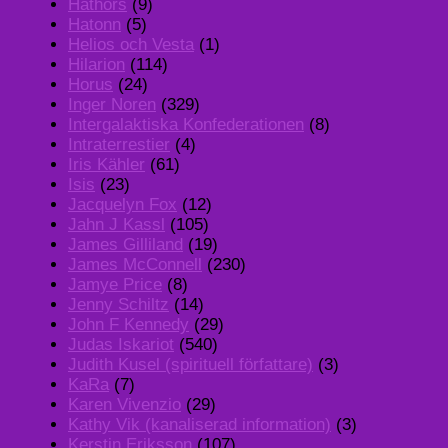
Hathors
(9)
Hatonn
(5)
Helios och Vesta
(1)
Hilarion
(114)
Horus
(24)
Inger Noren
(329)
Intergalaktiska Konfederationen
(8)
Intraterrestier
(4)
Iris Kähler
(61)
Isis
(23)
Jacquelyn Fox
(12)
Jahn J Kassl
(105)
James Gilliland
(19)
James McConnell
(230)
Jamye Price
(8)
Jenny Schiltz
(14)
John F Kennedy
(29)
Judas Iskariot
(540)
Judith Kusel (spirituell författare)
(3)
KaRa
(7)
Karen Vivenzio
(29)
Kathy Vik (kanaliserad information)
(3)
Kerstin Eriksson
(107)