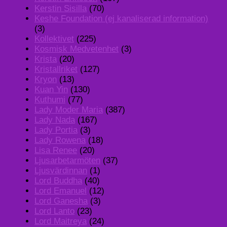
Kerstin Sisilla
(70)
Keshe Foundation (ej kanaliserad information)
(3)
Kollektivet
(225)
Kosmisk Medvetenhet
(3)
Krista
(20)
Kristallriket
(127)
Kryon
(13)
Kuan Yin
(130)
Kuthumi
(77)
Lady Moder Maria
(387)
Lady Nada
(167)
Lady Portia
(3)
Lady Rowena
(18)
Lisa Renee
(20)
Ljusarbetarmöten
(37)
Ljusvärdinnan
(1)
Lord Buddha
(40)
Lord Emanuel
(12)
Lord Ganesha
(3)
Lord Lanto
(23)
Lord Maitreya
(24)