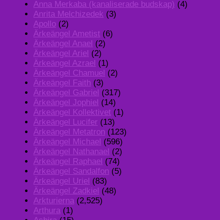
Anna Merkaba (kanaliserade budskap)
(4)
Anrita Melchizedek
(3)
Apollo
(2)
Ärkeängel Ametist
(6)
Ärkeängel Anael
(2)
Ärkeängel Ariel
(2)
Ärkeängel Azrael
(1)
Ärkeängel Chamuel
(2)
Ärkeängel Faith
(3)
Ärkeängel Gabriel
(317)
Ärkeängel Jophiel
(14)
Ärkeängel Kollektivet
(1)
Ärkeängel Lucifer
(13)
Ärkeängel Metatron
(123)
Ärkeängel Michael
(596)
Ärkeängel Nathanael
(2)
Ärkeängel Raphael
(74)
Ärkeängel Sandalfon
(5)
Ärkeängel Uriel
(83)
Ärkeängel Zadkiel
(48)
Arkturierna
(2,525)
Arthura
(1)