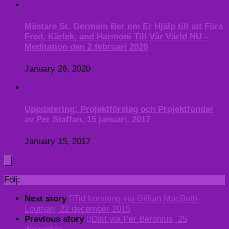
Mästare St. Germain Ber om Er Hjälp till att Föra
Fred, Kärlek, and Harmoni Till Vår Värld NU –
Meditation den 2 februari 2020
January 26, 2020
Uppdatering: Projektförslag och Projektfonder
av Per Staffan, 15 januari, 2017
January 15, 2017
Följ:
Next story
Tid korsning via Gillian MacBeth-
Louthan, 22 december 2015
Previous story
Dikt via Per Beronius, 25