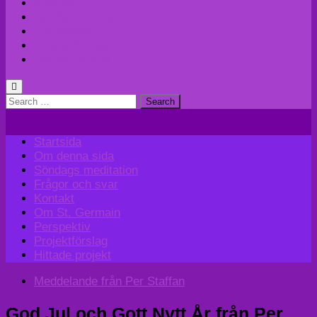
Kontakt
Om St. Germain
Perspektiv
Projektförslag
Hittade projekt
Search
for:
Startsida
Om denna sida
Söndags meditation
Frågor och svar
Kontakt
Om St. Germain
Perspektiv
Projektförslag
Hittade projekt
Meddelande från Per Staffan
God Jul och Gott Nytt År från Per