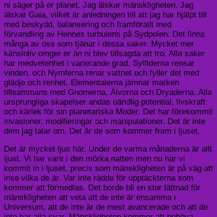
ni säger på er planet. Jag älskar mänskligheten. Jag
älskar Gaia, vilket är anledningen till att jag har hjälpt till
med beskydd, balansering och framförallt med
förvandling av Hennes turbulens på Sydpolen. Det finns
många av oss som tjänar i dessa saker. Mycket mer
känsloliv omger er än ni blev tillsagda att tro. Alla saker
har medvetenhet i varierande grad. Sylfiderna rensar
vinden, och Nymferna renar vattnet och fyller det med
glädje och renhet.
Elementalerna
jämnar marken
tillsammans med Gnomerna, Älvorna och Dryaderna. Alla
ursprungliga skapelser andas oändlig potential, livskraft
och kärlek för sin planetariska Moder. Det har förekommit
invasioner, modifieringar och manipulationer. Det är inte
dem jag talar om. Det är de som kommer fram i ljuset.
Det är mycket ljus här. Under de varma månaderna är allt
ljust. Vi har varit i den mörka natten men nu har vi
kommit in i ljuset, precis som mänskligheten är på väg att
inse vilka de är. Var inte rädda för upptäckterna som
kommer att förmedlas. Det borde bli en stor lättnad för
mänskligheten att veta att de inte är ensamma i
Universum, att de inte är de mest avancerade och att de
inte har alla svar. Mänskligheten kommer att behöva