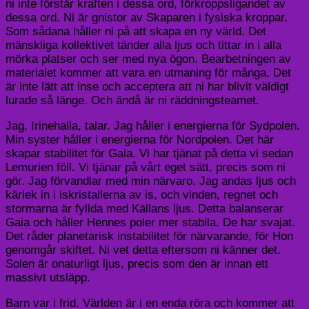
ni inte förstår kraften i dessa ord, förkroppsligandet av
dessa ord. Ni är gnistor av Skaparen i fysiska kroppar.
Som sådana håller ni på att skapa en ny värld. Det
mänskliga kollektivet tänder alla ljus och tittar in i alla
mörka platser och ser med nya ögon. Bearbetningen av
materialet kommer att vara en utmaning för många. Det
är inte lätt att inse och acceptera att ni har blivit väldigt
lurade så länge. Och ändå är ni räddningsteamet.
Jag,
Irinehalla
, talar. Jag håller i energierna för Sydpolen.
Min syster håller i energierna för Nordpolen. Det här
skapar stabilitet för Gaia. Vi har tjänat på detta vi sedan
Lemurien
föll. Vi tjänar på
vårt eget sätt
, precis som ni
gör. Jag förvandlar med min närvaro. Jag andas ljus och
kärlek in i iskristallerna av is, och vinden, regnet och
stormarna är fyllda med Källans ljus. Detta balanserar
Gaia och håller Hennes poler mer stabila. De har svajat.
Det råder planetarisk instabilitet för närvarande, för Hon
genomgår skiftet. Ni vet detta eftersom ni känner det.
Solen är onaturligt ljus, precis som den är innan ett
massivt utsläpp.
Barn var i frid. Världen är i en enda röra och kommer att