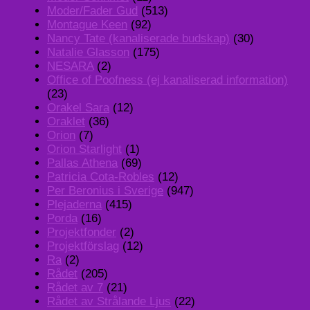
Moder/Fader Gud
(513)
Montague Keen
(92)
Nancy Tate (kanaliserade budskap)
(30)
Natalie Glasson
(175)
NESARA
(2)
Office of Poofness (ej kanaliserad information)
(23)
Orakel Sara
(12)
Oraklet
(36)
Orion
(7)
Orion Starlight
(1)
Pallas Athena
(69)
Patricia Cota-Robles
(12)
Per Beronius i Sverige
(947)
Plejaderna
(415)
Porda
(16)
Projektfonder
(2)
Projektförslag
(12)
Ra
(2)
Rådet
(205)
Rådet av 7
(21)
Rådet av Strålande Ljus
(22)