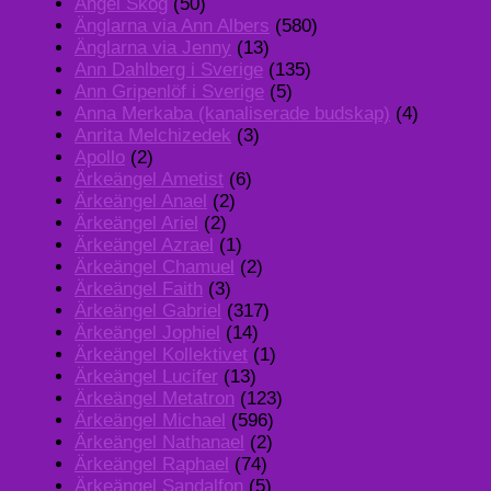
Angel Skog
(50)
Änglarna via Ann Albers
(580)
Änglarna via Jenny
(13)
Ann Dahlberg i Sverige
(135)
Ann Gripenlöf i Sverige
(5)
Anna Merkaba (kanaliserade budskap)
(4)
Anrita Melchizedek
(3)
Apollo
(2)
Ärkeängel Ametist
(6)
Ärkeängel Anael
(2)
Ärkeängel Ariel
(2)
Ärkeängel Azrael
(1)
Ärkeängel Chamuel
(2)
Ärkeängel Faith
(3)
Ärkeängel Gabriel
(317)
Ärkeängel Jophiel
(14)
Ärkeängel Kollektivet
(1)
Ärkeängel Lucifer
(13)
Ärkeängel Metatron
(123)
Ärkeängel Michael
(596)
Ärkeängel Nathanael
(2)
Ärkeängel Raphael
(74)
Ärkeängel Sandalfon
(5)