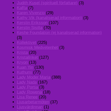
Judith Kusel (spirituell författare)
(3)
KaRa
(7)
Karen Vivenzio
(29)
Kathy Vik (kanaliserad information)
(3)
Kerstin Eriksson
(107)
Kerstin Sisilla
(70)
Keshe Foundation (ej kanaliserad information)
(3)
Kollektivet
(225)
Kosmisk Medvetenhet
(3)
Krista
(20)
Kristallriket
(127)
Kryon
(13)
Kuan Yin
(130)
Kuthumi
(77)
Lady Moder Maria
(388)
Lady Nada
(167)
Lady Portia
(3)
Lady Rowena
(18)
Lisa Renee
(20)
Ljusarbetarmöten
(37)
Ljusvärdinnan
(1)