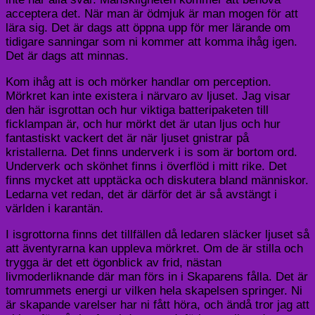
acceptera det. När man är ödmjuk är man mogen för att
lära sig. Det är dags att öppna upp för mer lärande om
tidigare sanningar som ni kommer att komma ihåg igen.
Det är dags att minnas.
Kom ihåg att is och mörker handlar om perception.
Mörkret kan inte existera i närvaro av ljuset. Jag visar
den här
isgrottan
och hur viktiga batteripaketen till
ficklampan är, och hur mörkt det är utan ljus och hur
fantastiskt vackert det är när ljuset gnistrar på
kristallerna. Det finns underverk i is som är bortom ord.
Underverk och skönhet finns i överflöd i mitt rike. Det
finns mycket att upptäcka och diskutera bland människor.
Ledarna vet redan, det är därför det är så avstängt i
världen i karantän.
I
isgrottorna
finns det tillfällen då ledaren släcker ljuset så
att äventyrarna kan uppleva mörkret. Om de är stilla och
trygga är det ett ögonblick av frid, nästan
livmoderliknande där man förs in i Skaparens fålla. Det är
tomrummets energi ur vilken hela skapelsen springer. Ni
är skapande varelser har ni fått höra, och ändå tror jag att