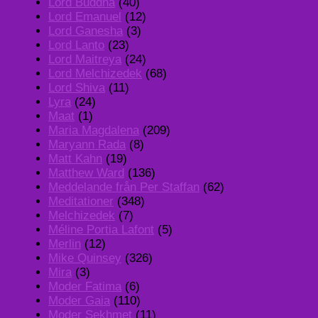
Lord Buddha
(40)
Lord Emanuel
(12)
Lord Ganesha
(3)
Lord Lanto
(23)
Lord Maitreya
(24)
Lord Melchizedek
(68)
Lord Shiva
(11)
Lyra
(24)
Maat
(1)
Maria Magdalena
(209)
Maryann Rada
(8)
Matt Kahn
(19)
Matthew Ward
(136)
Meddelande från Per Staffan
(62)
Meditationer
(348)
Melchizedek
(7)
Méline Portia Lafont
(5)
Merlin
(12)
Mike Quinsey
(326)
Mira
(3)
Moder Fatima
(6)
Moder Gaia
(110)
Moder Sekhmet
(11)