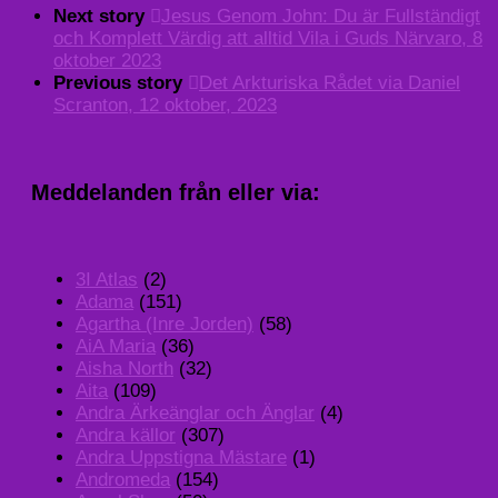
Next story
Jesus Genom John: Du är Fullständigt
och Komplett Värdig att alltid Vila i Guds Närvaro, 8
oktober 2023
Previous story
Det Arkturiska Rådet via Daniel
Scranton, 12 oktober, 2023
Meddelanden från eller via:
3I Atlas
(2)
Adama
(151)
Agartha (Inre Jorden)
(58)
AiA Maria
(36)
Aisha North
(32)
Aita
(109)
Andra Ärkeänglar och Änglar
(4)
Andra källor
(307)
Andra Uppstigna Mästare
(1)
Andromeda
(154)