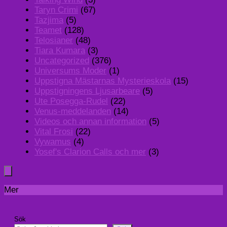
Taryn Crimi
(67)
Tazjima
(5)
Teamet
(128)
Telosianer
(48)
Tiara Kumara
(3)
Uncategorized
(376)
Universums Moder
(1)
Uppstigna Mästarnas Mysterieskola
(15)
Uppstigningens Ljusarbeare
(5)
Ute Posegga-Rudel
(22)
Venus-meddelanden
(14)
Videos och annan information
(5)
Vital Frosi
(22)
Vywamus
(4)
Yosef's Clarion Calls och mer
(3)
Mer
Sök