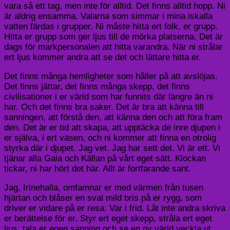
vara så ett tag, men inte för alltid. Det finns alltid hopp. Ni
är aldrig ensamma. Valarna som simmar i mina iskalla
vatten färdas i grupper. Ni måste hitta ert folk, er grupp.
Hitta er grupp som ger ljus till de mörka platserna. Det är
dags för markpersonalen att hitta varandra. När ni strålar
ert ljus kommer andra att se det och lättare hitta er.
Det finns många hemligheter som håller på att avslöjas.
Det finns jättar, det finns många skepp, det finns
civilisationer i er värld som har funnits där längre än ni
har. Och det finns bra saker. Det är bra att känna till
sanningen, att förstå den, att känna den och att föra fram
den. Det är er tid att skapa, att upptäcka de inre djupen i
er själva, i ert väsen, och ni kommer att finna en otrolig
styrka där i djupet. Jag vet. Jag har sett det. Vi är ett. Vi
tjänar alla Gaia och Källan på
vårt eget sätt
. Klockan
tickar, ni har hört det här. Allt är fortfarande sant.
Jag,
Irinehalla
, omfamnar er med värmen från tusen
hjärtan och blåser en sval mild bris på er rygg, som
driver er vidare på er resa. Var i frid. Låt inte andra skriva
er berättelse för er. Styr
ert eget skepp
, stråla
ert eget
ljus
, tala er egen sanning och se en ny värld veckla ut