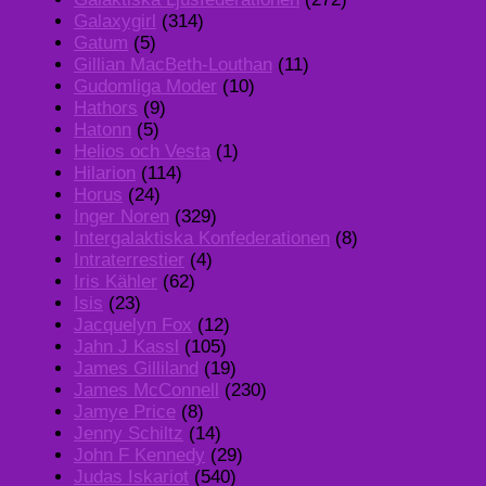
Galaxygirl
(314)
Gatum
(5)
Gillian MacBeth-Louthan
(11)
Gudomliga Moder
(10)
Hathors
(9)
Hatonn
(5)
Helios och Vesta
(1)
Hilarion
(114)
Horus
(24)
Inger Noren
(329)
Intergalaktiska Konfederationen
(8)
Intraterrestier
(4)
Iris Kähler
(62)
Isis
(23)
Jacquelyn Fox
(12)
Jahn J Kassl
(105)
James Gilliland
(19)
James McConnell
(230)
Jamye Price
(8)
Jenny Schiltz
(14)
John F Kennedy
(29)
Judas Iskariot
(540)