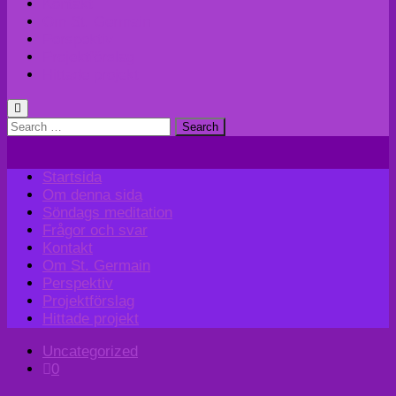
Kontakt
Om St. Germain
Perspektiv
Projektförslag
Hittade projekt
Search
for:
Startsida
Om denna sida
Söndags meditation
Frågor och svar
Kontakt
Om St. Germain
Perspektiv
Projektförslag
Hittade projekt
Uncategorized
0