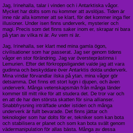
Jag,
Irinehalla
, talar i vinden och i Antarktiska vågor.
Mycket har dolts som nu kommer att avslöjas. Tiden är
inne när alla kommer att se klart, för det kommer inga fler
illusioner. Under isen finns underverk, mysterier och
magi. Precis som det finns saker inom er, skrapar ni bara
på ytan av vilka ni är. Av vem ni är.
Jag,
Irinehalla
, ser klart med mina gamla ögon,
civilisationer som har passerat. Jag ser genom tidens
vågor en stor förändring. Jag var översteprästinna i
Lemurien
. Efter det förkroppsligandet valde jag att vara
gudinna och beskyddare över Antarktis dolda underverk.
Mina vindar förvandlar ilska på ytan, mina vågor gör
detsamma. Det finns ett stort lugn i djupen, och även
underverk. Många vetenskapsmän från många länder
kommer till mitt rike för att studera det. De tror var och
en att de har den största skatten för sina allianser.
Snabbfrysning inträffade under istiden och många
underverk är fullt bevarade. Det finns jättar och
teknologier som har dolts för er, tekniker som kan bota
och stabilisera er planet och som kan bota svält genom
vädermanipulation för allas bästa. Många av dessa