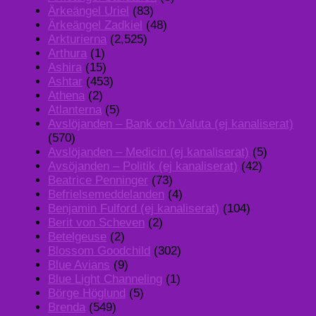
Ärkeängel Uriel
(83)
Ärkeängel Zadkiel
(48)
Arkturierna
(2,525)
Arthura
(1)
Ashira
(15)
Ashtar
(453)
Athena
(2)
Atlanterna
(5)
Avslöjanden – Bank och Valuta (ej kanaliserat)
(570)
Avslöjanden – Medicin (ej kanaliserat)
(5)
Avsöjanden – Politik (ej kanaliserat)
(42)
Beatrice Penninger
(73)
Befrielsemeddelanden
(4)
Benjamin Fulford (ej kanaliserat)
(104)
Berit von Scheven
(2)
Betelgeuse
(2)
Blossom Goodchild
(302)
Blue Avians
(9)
Blue Light Channeling
(1)
Börge Höglund
(5)
Brenda
(549)