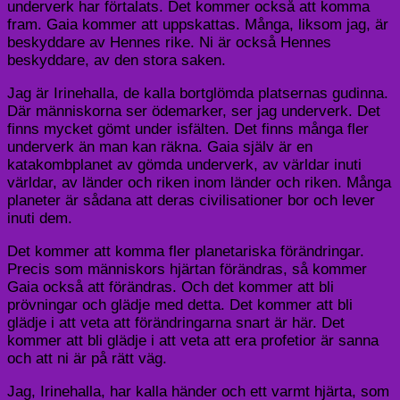
underverk har förtalats. Det kommer också att komma
fram. Gaia kommer att uppskattas. Många, liksom jag, är
beskyddare av Hennes rike. Ni är också Hennes
beskyddare, av den stora saken.
Jag är
Irinehalla
, de kalla bortglömda platsernas gudinna.
Där människorna ser ödemarker, ser jag underverk. Det
finns mycket gömt under isfälten. Det finns många fler
underverk än man kan räkna. Gaia själv är en
katakombplanet av gömda underverk, av världar inuti
världar, av länder och riken inom länder och riken. Många
planeter är sådana att deras civilisationer bor och lever
inuti dem.
Det kommer att komma fler planetariska förändringar.
Precis som människors hjärtan förändras, så kommer
Gaia också att förändras. Och det kommer att bli
prövningar och glädje med detta. Det kommer att bli
glädje i att veta att förändringarna snart är här. Det
kommer att bli glädje i att veta att era profetior är sanna
och att ni är på rätt väg.
Jag,
Irinehalla
, har kalla händer och ett varmt hjärta, som