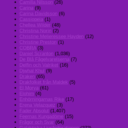
Camilla Nilsson
(26)
Carina
(9)
Carina Davidsson
(6)
Cassiopeia
(1)
Chellea Wilder
(48)
Christina Norin
(2)
Christine Melieressee Hayden
(12)
Christine Preston
(1)
COBRA
(3)
Daniel Scranton
(1,036)
De Blå Fågelvarelserna
(7)
Delfin och Valriket
(16)
Djwhal Khul
(9)
Draken
(65)
Drakfolket från Maldek
(5)
El Morya
(61)
Elohim
(4)
Enhörningarnas Rike
(17)
Erena Velazquez
(3)
Fader Absolut
(1,407)
Feernas Kungadöme
(15)
Frågor och Svar
(64)
Galaktiska Ljusfederationen
(272)