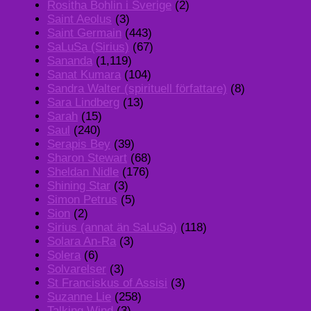
Rositha Bohlin i Sverige
(2)
Saint Aeolus
(3)
Saint Germain
(443)
SaLuSa (Sirius)
(67)
Sananda
(1,119)
Sanat Kumara
(104)
Sandra Walter (spirituell författare)
(8)
Sara Lindberg
(13)
Sarah
(15)
Saul
(240)
Serapis Bey
(39)
Sharon Stewart
(68)
Sheldan Nidle
(176)
Shining Star
(3)
Simon Petrus
(5)
Sion
(2)
Sirius (annat än SaLuSa)
(118)
Solara An-Ra
(3)
Solera
(6)
Solvarelser
(3)
St Franciskus of Assisi
(3)
Suzanne Lie
(258)
Talking Wind
(3)