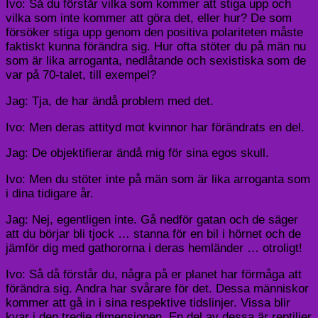
Ivo: Så du förstår vilka som kommer att stiga upp och
vilka som inte kommer att göra det, eller hur? De som
försöker stiga upp genom den positiva polariteten måste
faktiskt kunna förändra sig. Hur ofta stöter du på män nu
som är lika arroganta, nedlåtande och sexistiska som de
var på 70-talet, till exempel?
Jag: Tja, de har ändå problem med det.
Ivo: Men deras attityd mot kvinnor har förändrats en del.
Jag: De objektifierar ändå mig för sina egos skull.
Ivo: Men du stöter inte på män som är lika arroganta som
i dina tidigare år.
Jag: Nej, egentligen inte. Gå nedför gatan och de säger
att du börjar bli tjock … stanna för en bil i hörnet och de
jämför dig med gathororna i deras hemländer … otroligt!
Ivo: Så då förstår du, några på er planet har förmåga att
förändra sig. Andra har svårare för det. Dessa människor
kommer att gå in i sina respektive tidslinjer. Vissa blir
kvar i den tredje dimensionen. En del av dessa är reptilier