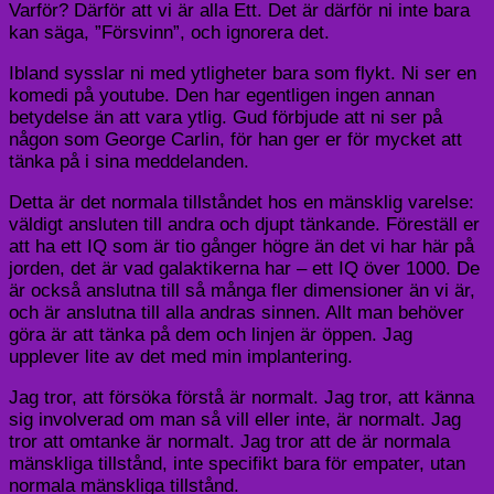
Varför? Därför att vi är alla Ett. Det är därför ni inte bara
kan säga, ”Försvinn”, och ignorera det.
Ibland sysslar ni med ytligheter bara som flykt. Ni ser en
komedi på youtube. Den har egentligen ingen annan
betydelse än att vara ytlig. Gud förbjude att ni ser på
någon som George Carlin, för han ger er för mycket att
tänka på i sina meddelanden.
Detta är det normala tillståndet hos en mänsklig varelse:
väldigt ansluten till andra och djupt tänkande. Föreställ er
att ha ett IQ som är tio gånger högre än det vi har här på
jorden, det är vad galaktikerna har – ett IQ över 1000. De
är också anslutna till så många fler dimensioner än vi är,
och är anslutna till alla andras sinnen. Allt man behöver
göra är att tänka på dem och linjen är öppen. Jag
upplever lite av det med min implantering.
Jag tror, att försöka förstå är normalt. Jag tror, att känna
sig involverad om man så vill eller inte, är normalt. Jag
tror att omtanke är normalt. Jag tror att de är normala
mänskliga tillstånd, inte specifikt bara för empater, utan
normala mänskliga tillstånd.