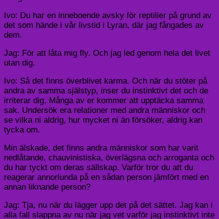
Ivo: Du har en inneboende avsky för reptilier på grund av
det som hände i vår livstid i Lyran, där jag fångades av
dem.
Jag: För att låta mig fly. Och jag led genom hela det livet
utan dig.
Ivo: Så det finns överblivet karma. Och när du stöter på
andra av samma själstyp, inser du instinktivt det och de
irriterar dig. Många av er kommer att upptäcka samma
sak. Undersök era relationer med andra människor och
se vilka ni aldrig, hur mycket ni än försöker, aldrig kan
tycka om.
Min älskade, det finns andra människor som har varit
nedlåtande, chauvinistiska, överlägsna och arroganta och
du har tyckt om deras sällskap. Varför tror du att du
reagerar annorlunda på en sådan person jämfört med en
annan liknande person?
Jag: Tja, nu när du lägger upp det på det sättet. Jag kan i
alla fall slappna av nu när jag vet varför jag instinktivt inte