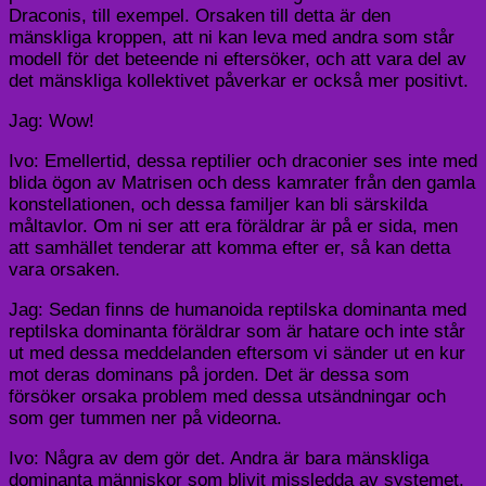
Draconis, till exempel. Orsaken till detta är den
mänskliga kroppen, att ni kan leva med andra som står
modell för det beteende ni eftersöker, och att vara del av
det mänskliga kollektivet påverkar er också mer positivt.
Jag: Wow!
Ivo: Emellertid, dessa reptilier och draconier ses inte med
blida ögon av Matrisen och dess kamrater från den gamla
konstellationen, och dessa familjer kan bli särskilda
måltavlor. Om ni ser att era föräldrar är på er sida, men
att samhället tenderar att komma efter er, så kan detta
vara orsaken.
Jag: Sedan finns de humanoida reptilska dominanta med
reptilska dominanta föräldrar som är hatare och inte står
ut med dessa meddelanden eftersom vi sänder ut en kur
mot deras dominans på jorden. Det är dessa som
försöker orsaka problem med dessa utsändningar och
som ger tummen ner på videorna.
Ivo: Några av dem gör det. Andra är bara mänskliga
dominanta människor som blivit missledda av systemet.