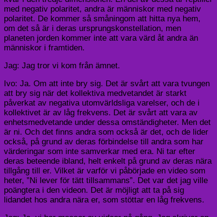
med negativ polaritet, andra är människor med negativ
polaritet. De kommer så småningom att hitta nya hem,
om det så är i deras ursprungskonstellation, men
planeten jorden kommer inte att vara värd åt andra än
människor i framtiden.
Jag: Jag tror vi kom från ämnet.
Ivo: Ja. Om att inte bry sig. Det är svårt att vara tvungen
att bry sig när det kollektiva medvetandet är starkt
påverkat av negativa utomvärldsliga varelser, och de i
kollektivet är av låg frekvens. Det är svårt att vara av
enhetsmedvetande under dessa omständigheter. Men det
är ni. Och det finns andra som också är det, och de lider
också, på grund av deras förbindelse till andra som har
värderingar som inte samverkar med era. Ni tar efter
deras beteende ibland, helt enkelt på grund av deras nära
tillgång till er. Vilket är varför vi påbörjade en video som
heter, ”Ni lever för tätt tillsammans”. Det var det jag ville
poängtera i den videon. Det är möjligt att ta på sig
lidandet hos andra nära er, som stöttar en låg frekvens.