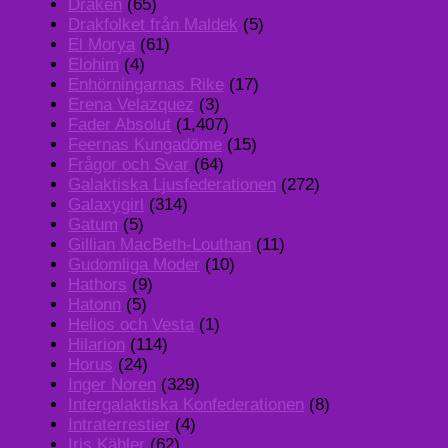
Draken
(65)
Drakfolket från Maldek
(5)
El Morya
(61)
Elohim
(4)
Enhörningarnas Rike
(17)
Erena Velazquez
(3)
Fader Absolut
(1,407)
Feernas Kungadöme
(15)
Frågor och Svar
(64)
Galaktiska Ljusfederationen
(272)
Galaxygirl
(314)
Gatum
(5)
Gillian MacBeth-Louthan
(11)
Gudomliga Moder
(10)
Hathors
(9)
Hatonn
(5)
Helios och Vesta
(1)
Hilarion
(114)
Horus
(24)
Inger Noren
(329)
Intergalaktiska Konfederationen
(8)
Intraterrestier
(4)
Iris Kähler
(62)