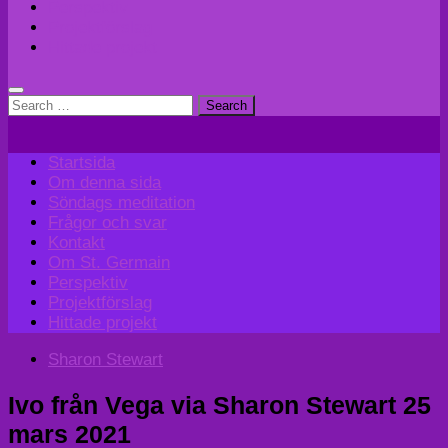
Perspektiv
Projektförslag
Hittade projekt
Search
for:
Startsida
Om denna sida
Söndags meditation
Frågor och svar
Kontakt
Om St. Germain
Perspektiv
Projektförslag
Hittade projekt
Sharon Stewart
Ivo från Vega via Sharon Stewart 25
mars 2021