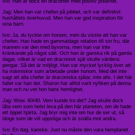
Ivo: Han är dock en draconier med positiv polaritet.
Jag: Men han var chefen på jobbet, och var definitivt
hushållets överhuvud. Men han var god inspiration för
sina barn.
Ivo: Ja, du tyckte om honom, men du visste att han var
chefen. Han hade en gammaldags relation till sin fru, där
mannen var den med byxorna, men han var inte
kränkande på något sätt. Och han är ganska rik på gamla
dagar, vilket är vad en draconisk själ skulle värdera:
pengar. Så det är möjligt. Han var mycket lycklig över att
ha människor som arbetade under honom. Med det inte
sagt att alla chefer är draconiska själar, inte alls. I det här
fallet var han det. Sharon har alltid varit nyfiken på denna
man och nu vet hon hans hemlighet.
Jag: Wow. 60/40. Vem kunde tro det? Jag skulle dock
låta vem som helst leva på den här planeten, om de hade
ett öppet hjärta. Jag bryr mig inte om hur de ser ut, så
länge som de vill uppstiga och är snälla mot andra.
Ivo: En dag, kanske. Just nu måste den vara hemplanet