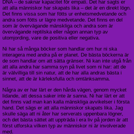
DNA – de saknar kapacitet för empati. Det har sagts er
att alla människor har skapats lika – det är en direkt lögn.
Det finns vissa som har fötts ur enhetsmedvetande och
andra som fötts ur lägre medvetande. Det finns en del
som är övervägande mänskliga och andra som är
övervägande reptilska eller någon annan typ av
utomjording, vare de positiva eller negativa.
Ni har så många böcker som handlar om hur ni ska
interagera med andra på er planet. De bästa böckerna är
de som handlar om att sätta gränser. Ni kan inte utgå från
att alla andra har samma syn på livet som ni har: att de
är välvilliga till sin natur, att de har alla andras bästa i
sinnet, att de är kärleksfulla och omtänksamma.
Några av er har lärt er den hårda vägen, genom mycket
lidande, att dessa saker inte är sanna. Ni har lärt er att
det finns vad man kan kalla mänskliga avvikelser i första
hand. Det sägs er att alla människor skapats lika. Jag
skulle säga att ni åter har serverats uppenbara lögner,
och det bästa sättet att uppträda i era liv på jorden är att
först utforska vilken typ av människor ni är involverade
med.