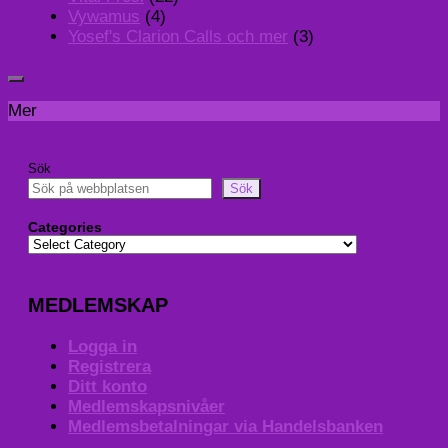
Vywamus
(4)
Yosef's Clarion Calls och mer
(3)
Mer
Sök
Sök
Categories
MEDLEMSKAP
Logga in
Registrera
Ditt konto
Medlemskapsnivåer
Medlemsbetalningar via Handelsbanken