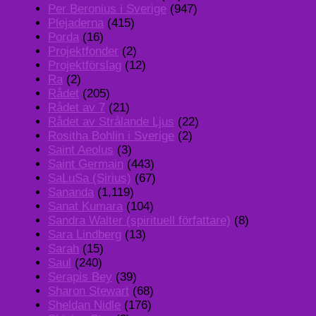
Per Beronius i Sverige
(947)
Plejaderna
(415)
Porda
(16)
Projektfonder
(2)
Projektförslag
(12)
Ra
(2)
Rådet
(205)
Rådet av 7
(21)
Rådet av Strålande Ljus
(22)
Rositha Bohlin i Sverige
(2)
Saint Aeolus
(3)
Saint Germain
(443)
SaLuSa (Sirius)
(67)
Sananda
(1,119)
Sanat Kumara
(104)
Sandra Walter (spirituell författare)
(8)
Sara Lindberg
(13)
Sarah
(15)
Saul
(240)
Serapis Bey
(39)
Sharon Stewart
(68)
Sheldan Nidle
(176)