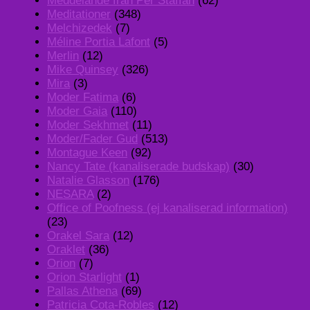
Meddelande från Per Staffan
(62)
Meditationer
(348)
Melchizedek
(7)
Méline Portia Lafont
(5)
Merlin
(12)
Mike Quinsey
(326)
Mira
(3)
Moder Fatima
(6)
Moder Gaia
(110)
Moder Sekhmet
(11)
Moder/Fader Gud
(513)
Montague Keen
(92)
Nancy Tate (kanaliserade budskap)
(30)
Natalie Glasson
(176)
NESARA
(2)
Office of Poofness (ej kanaliserad information)
(23)
Orakel Sara
(12)
Oraklet
(36)
Orion
(7)
Orion Starlight
(1)
Pallas Athena
(69)
Patricia Cota-Robles
(12)