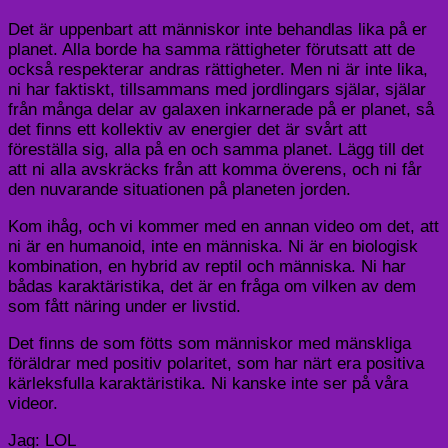
Det är uppenbart att människor inte behandlas lika på er
planet. Alla borde ha samma rättigheter förutsatt att de
också respekterar andras rättigheter. Men ni är inte lika,
ni har faktiskt, tillsammans med jordlingars själar, själar
från många delar av galaxen inkarnerade på er planet, så
det finns ett kollektiv av energier det är svårt att
föreställa sig, alla på en och samma planet. Lägg till det
att ni alla avskräcks från att komma överens, och ni får
den nuvarande situationen på planeten jorden.
Kom ihåg, och vi kommer med en annan video om det, att
ni är en humanoid, inte en människa. Ni är en biologisk
kombination, en hybrid av reptil och människa. Ni har
bådas karaktäristika, det är en fråga om vilken av dem
som fått näring under er livstid.
Det finns de som fötts som människor med mänskliga
föräldrar med positiv polaritet, som har närt era positiva
kärleksfulla karaktäristika. Ni kanske inte ser på våra
videor.
Jag: LOL