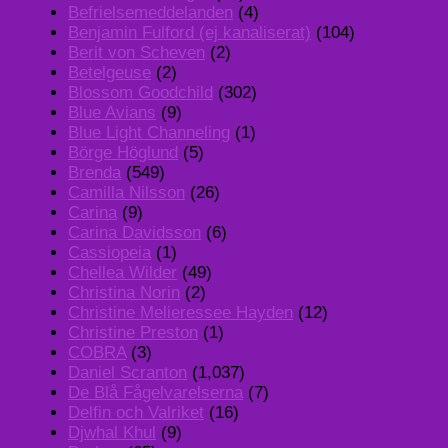
Befrielsemeddelanden
(4)
Benjamin Fulford (ej kanaliserat)
(104)
Berit von Scheven
(2)
Betelgeuse
(2)
Blossom Goodchild
(302)
Blue Avians
(9)
Blue Light Channeling
(1)
Börge Höglund
(5)
Brenda
(549)
Camilla Nilsson
(26)
Carina
(9)
Carina Davidsson
(6)
Cassiopeia
(1)
Chellea Wilder
(49)
Christina Norin
(2)
Christine Melieressee Hayden
(12)
Christine Preston
(1)
COBRA
(3)
Daniel Scranton
(1,037)
De Blå Fågelvarelserna
(7)
Delfin och Valriket
(16)
Djwhal Khul
(9)