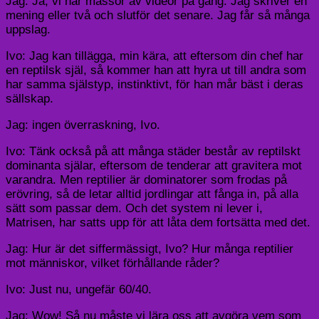
Jag: Ja, vi har massor av videor på gång. Jag skriver en
mening eller två och slutför det senare. Jag får så många
uppslag.
Ivo: Jag kan tillägga, min kära, att eftersom din chef har
en reptilsk själ, så kommer han att hyra ut till andra som
har samma själstyp, instinktivt, för han mår bäst i deras
sällskap.
Jag: ingen överraskning, Ivo.
Ivo: Tänk också på att många städer består av reptilskt
dominanta själar, eftersom de tenderar att gravitera mot
varandra. Men reptilier är dominatorer som frodas på
erövring, så de letar alltid jordlingar att fånga in, på alla
sätt som passar dem. Och det system ni lever i,
Matrisen, har satts upp för att låta dem fortsätta med det.
Jag: Hur är det siffermässigt, Ivo? Hur många reptilier
mot människor, vilket förhållande råder?
Ivo: Just nu, ungefär 60/40.
Jag: Wow! Så nu måste vi lära oss att avgöra vem som