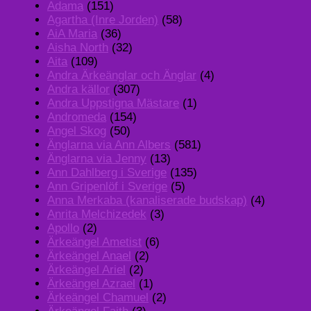
Adama
(151)
Agartha (Inre Jorden)
(58)
AiA Maria
(36)
Aisha North
(32)
Aita
(109)
Andra Ärkeänglar och Änglar
(4)
Andra källor
(307)
Andra Uppstigna Mästare
(1)
Andromeda
(154)
Angel Skog
(50)
Änglarna via Ann Albers
(581)
Änglarna via Jenny
(13)
Ann Dahlberg i Sverige
(135)
Ann Gripenlöf i Sverige
(5)
Anna Merkaba (kanaliserade budskap)
(4)
Anrita Melchizedek
(3)
Apollo
(2)
Ärkeängel Ametist
(6)
Ärkeängel Anael
(2)
Ärkeängel Ariel
(2)
Ärkeängel Azrael
(1)
Ärkeängel Chamuel
(2)