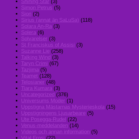
Shining Star
(3)
Simon Petrus
(5)
Sion
(2)
Sirius (annat än SaLuSa)
(118)
Solara An-Ra
(3)
Solera
(6)
Solvarelser
(3)
St Franciskus of Assisi
(3)
Suzanne Lie
(258)
Talking Wind
(3)
Taryn Crimi
(67)
Tazjima
(5)
Teamet
(128)
Telosianer
(48)
Tiara Kumara
(3)
Uncategorized
(376)
Universums Moder
(1)
Uppstigna Mästarnas Mysterieskola
(15)
Uppstigningens Ljusarbeare
(5)
Ute Posegga-Rudel
(22)
Venus-meddelanden
(14)
Videos och annan information
(5)
Vital Frosi
(22)