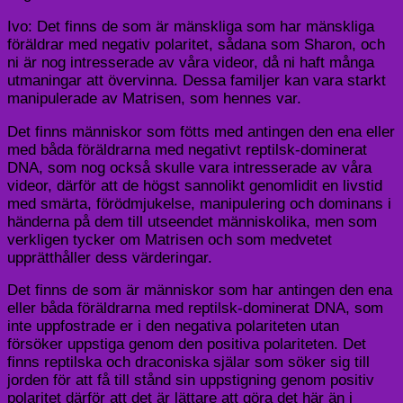
Ivo: Det finns de som är mänskliga som har mänskliga
föräldrar med negativ polaritet, sådana som Sharon, och
ni är nog intresserade av våra videor, då ni haft många
utmaningar att övervinna. Dessa familjer kan vara starkt
manipulerade av Matrisen, som hennes var.
Det finns människor som fötts med antingen den ena eller
med båda föräldrarna med negativt reptilsk-dominerat
DNA, som nog också skulle vara intresserade av våra
videor, därför att de högst sannolikt genomlidit en livstid
med smärta, förödmjukelse, manipulering och dominans i
händerna på dem till utseendet människolika, men som
verkligen tycker om Matrisen och som medvetet
upprätthåller dess värderingar.
Det finns de som är människor som har antingen den ena
eller båda föräldrarna med reptilsk-dominerat DNA, som
inte uppfostrade er i den negativa polariteten utan
försöker uppstiga genom den positiva polariteten. Det
finns reptilska och draconiska själar som söker sig till
jorden för att få till stånd sin uppstigning genom positiv
polaritet därför att det är lättare att göra det här än i