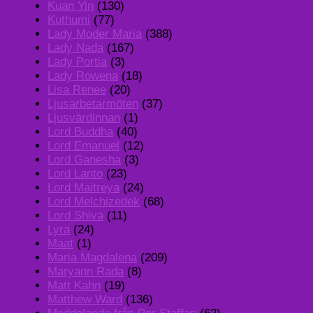
Kuan Yin
(130)
Kuthumi
(77)
Lady Moder Maria
(388)
Lady Nada
(167)
Lady Portia
(3)
Lady Rowena
(18)
Lisa Renee
(20)
Ljusarbetarmöten
(37)
Ljusvärdinnan
(1)
Lord Buddha
(40)
Lord Emanuel
(12)
Lord Ganesha
(3)
Lord Lanto
(23)
Lord Maitreya
(24)
Lord Melchizedek
(68)
Lord Shiva
(11)
Lyra
(24)
Maat
(1)
Maria Magdalena
(209)
Maryann Rada
(8)
Matt Kahn
(19)
Matthew Ward
(136)