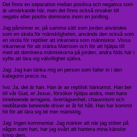
Det finns en separation mellan positiva och negativa som
är utmärkande här, men det finns också orsaker till
negativ eller positiv dominans inom en jordling.
Jag påminner er, på samma sätt som jorden användes
som en skola för mänskligheten, används den också som
en skola för reptilier att inkarnera som människor. Vissa
inkarnerar för att stärka Matrisen och för att hjälpa till
med att dominera människorna på jorden, andra föds här i
syfte att lära sig välvillighet själva.
Jag: Jag kan tänka mig en person som faller in i den
kategorin precis nu.
Ivo: Ja, det är han. Han är av reptilsk härkomst. Han ber
till vår Gud, er Jesus, försöker hjälpa andra, men hans
inneboende arrogans, överlägsenhet, chauvinism och
nedlåtande beteende driver er åt fel håll. Han har kommit
hit för att lära sig bli mer mänsklig.
Jag: Ingen kommentar. Jag märker att när jag stöter på
någon som han, har jag svårt att hantera mina känslor
kring dem.