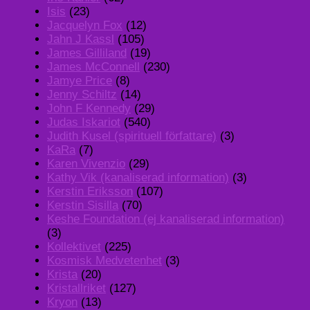
Isis
(23)
Jacquelyn Fox
(12)
Jahn J Kassl
(105)
James Gilliland
(19)
James McConnell
(230)
Jamye Price
(8)
Jenny Schiltz
(14)
John F Kennedy
(29)
Judas Iskariot
(540)
Judith Kusel (spirituell författare)
(3)
KaRa
(7)
Karen Vivenzio
(29)
Kathy Vik (kanaliserad information)
(3)
Kerstin Eriksson
(107)
Kerstin Sisilla
(70)
Keshe Foundation (ej kanaliserad information)
(3)
Kollektivet
(225)
Kosmisk Medvetenhet
(3)
Krista
(20)
Kristallriket
(127)
Kryon
(13)