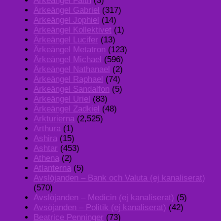
Ärkeängel Faith
(3)
Ärkeängel Gabriel
(317)
Ärkeängel Jophiel
(14)
Ärkeängel Kollektivet
(1)
Ärkeängel Lucifer
(13)
Ärkeängel Metatron
(123)
Ärkeängel Michael
(596)
Ärkeängel Nathanael
(2)
Ärkeängel Raphael
(74)
Ärkeängel Sandalfon
(5)
Ärkeängel Uriel
(83)
Ärkeängel Zadkiel
(48)
Arkturierna
(2,525)
Arthura
(1)
Ashira
(15)
Ashtar
(453)
Athena
(2)
Atlanterna
(5)
Avslöjanden – Bank och Valuta (ej kanaliserat)
(570)
Avslöjanden – Medicin (ej kanaliserat)
(5)
Avsöjanden – Politik (ej kanaliserat)
(42)
Beatrice Penninger
(73)