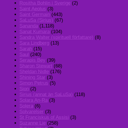
Rositha Bohlin i Sverige
(2)
Saint Aeolus
(3)
Saint Germain
(443)
SaLuSa (Sirius)
(67)
Sananda
(1,118)
Sanat Kumara
(104)
Sandra Walter (spirituell författare)
(8)
Sara Lindberg
(13)
Sarah
(15)
Saul
(240)
Serapis Bey
(39)
Sharon Stewart
(68)
Sheldan Nidle
(176)
Shining Star
(3)
Simon Petrus
(5)
Sion
(2)
Sirius (annat än SaLuSa)
(118)
Solara An-Ra
(3)
Solera
(6)
Solvarelser
(3)
St Franciskus of Assisi
(3)
Suzanne Lie
(258)