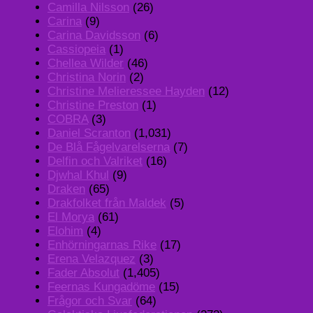
Camilla Nilsson
(26)
Carina
(9)
Carina Davidsson
(6)
Cassiopeia
(1)
Chellea Wilder
(46)
Christina Norin
(2)
Christine Melieressee Hayden
(12)
Christine Preston
(1)
COBRA
(3)
Daniel Scranton
(1,031)
De Blå Fågelvarelserna
(7)
Delfin och Valriket
(16)
Djwhal Khul
(9)
Draken
(65)
Drakfolket från Maldek
(5)
El Morya
(61)
Elohim
(4)
Enhörningarnas Rike
(17)
Erena Velazquez
(3)
Fader Absolut
(1,405)
Feernas Kungadöme
(15)
Frågor och Svar
(64)