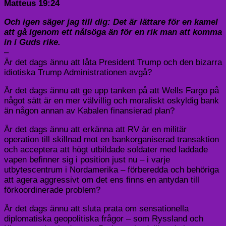
Matteus 19:24
Och igen säger jag till dig: Det är lättare för en kamel
att gå igenom ett nålsöga än för en rik man att komma
in i Guds rike.
–
Är det dags ännu att låta President Trump och den bizarra
idiotiska Trump Administrationen avgå?
Är det dags ännu att ge upp tanken på att Wells Fargo på
något sätt är en mer välvillig och moraliskt oskyldig bank
än någon annan av Kabalen finansierad plan?
Är det dags ännu att erkänna att RV är en militär
operation till skillnad mot en bankorganiserad transaktion
och acceptera att högt utbildade soldater med laddade
vapen befinner sig i position just nu – i varje
utbytescentrum i Nordamerika – förberedda och behöriga
att agera aggressivt om det ens finns en antydan till
förkoordinerade problem?
Är det dags ännu att sluta prata om sensationella
diplomatiska geopolitiska frågor – som Ryssland och