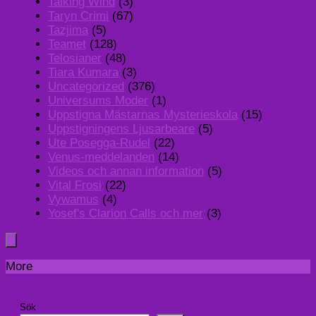
Talking Wind
(3)
Taryn Crimi
(67)
Tazjima
(5)
Teamet
(128)
Telosianer
(48)
Tiara Kumara
(3)
Uncategorized
(376)
Universums Moder
(1)
Uppstigna Mästarnas Mysterieskola
(15)
Uppstigningens Ljusarbeare
(5)
Ute Posegga-Rudel
(22)
Venus-meddelanden
(14)
Videos och annan information
(5)
Vital Frosi
(22)
Vywamus
(4)
Yosef's Clarion Calls och mer
(3)
More
Sök