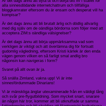
Är det dags ännu att byta ut och börja ditt liv i stället för
alla sinnesdödande internetchattrum och tillfälliga
bloggkamrater eftersom du är ensam och desperat vill ha
kompisar?
Är det dags ännu att bli brutalt ärlig och dödlig allvarlig
med dig själv om de oändliga bördorna som följer med att
acceptera ZIM:s oändliga välsignelser?
Är det dags ännu att börja uppmärksamma vad som
verkligen är viktigt och att överlämna dig för fortsatt
gudomlig vägledning, eftersom Kristi kärlek är den enda
vägen genom vilken en så farligt smal andlig bro
någonsin kan navigeras i form?
Svaret på allt ovan är ja.
Så snälla Zimland, vakna upp! Vi är inte
sinnesfördummade Dinarians!
Vi är mänskliga änglar utexaminerade från en väldigt lång
och svår pre-flygutbildning. Som mycket snart, snarare
än någon här tror, kommer att bli utknuffade ur samma
fattigdomsbo och bli skyldiga att filantropiskt hydratisera