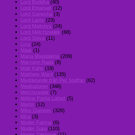
Lord Buddha
(40)
Lord Emanuel
(12)
Lord Ganesha
(3)
Lord Lanto
(23)
Lord Maitreya
(24)
Lord Melchizedek
(68)
Lord Shiva
(11)
Lyra
(24)
Maat
(1)
Maria Magdalena
(209)
Maryann Rada
(8)
Matt Kahn
(19)
Matthew Ward
(135)
Meddelande från Per Staffan
(62)
Meditationer
(348)
Melchizedek
(7)
Méline Portia Lafont
(5)
Merlin
(12)
Mike Quinsey
(326)
Mira
(3)
Moder Fatima
(6)
Moder Gaia
(110)
Moder Sekhmet
(11)