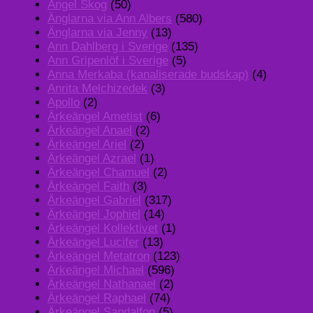
Angel Skog
(50)
Änglarna via Ann Albers
(580)
Änglarna via Jenny
(13)
Ann Dahlberg i Sverige
(135)
Ann Gripenlöf i Sverige
(5)
Anna Merkaba (kanaliserade budskap)
(4)
Anrita Melchizedek
(3)
Apollo
(2)
Ärkeängel Ametist
(6)
Ärkeängel Anael
(2)
Ärkeängel Ariel
(2)
Ärkeängel Azrael
(1)
Ärkeängel Chamuel
(2)
Ärkeängel Faith
(3)
Ärkeängel Gabriel
(317)
Ärkeängel Jophiel
(14)
Ärkeängel Kollektivet
(1)
Ärkeängel Lucifer
(13)
Ärkeängel Metatron
(123)
Ärkeängel Michael
(596)
Ärkeängel Nathanael
(2)
Ärkeängel Raphael
(74)
Ärkeängel Sandalfon
(5)