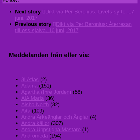
Follow:
Next story
Dikt via Per Beronius; Livets syfte, 17
juni, 2017
Previous story
Dikt via Per Beronius; Återresan
till oss själva, 16 juni, 2017
Meddelanden från eller via:
3I Atlas
(2)
Adama
(151)
Agartha (Inre Jorden)
(58)
AiA Maria
(36)
Aisha North
(32)
Aita
(109)
Andra Ärkeänglar och Änglar
(4)
Andra källor
(307)
Andra Uppstigna Mästare
(1)
Andromeda
(154)