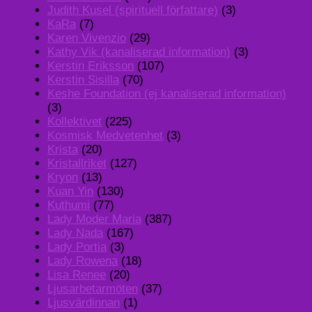
Judith Kusel (spirituell författare)
(3)
KaRa
(7)
Karen Vivenzio
(29)
Kathy Vik (kanaliserad information)
(3)
Kerstin Eriksson
(107)
Kerstin Sisilla
(70)
Keshe Foundation (ej kanaliserad information)
(3)
Kollektivet
(225)
Kosmisk Medvetenhet
(3)
Krista
(20)
Kristallriket
(127)
Kryon
(13)
Kuan Yin
(130)
Kuthumi
(77)
Lady Moder Maria
(387)
Lady Nada
(167)
Lady Portia
(3)
Lady Rowena
(18)
Lisa Renee
(20)
Ljusarbetarmöten
(37)
Ljusvärdinnan
(1)