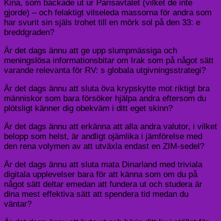
Kina, som backade ut ur Parisavtalet (vilket de inte
gjorde) – och felaktigt vilseleda massorna för andra som
har svurit sin själs trohet till en mörk sol på den 33: e
breddgraden?
Är det dags ännu att ge upp slumpmässiga och
meningslösa informationsbitar om Irak som på något sätt
varande relevanta för RV: s globala utgivningsstrategi?
Är det dags ännu att sluta öva krypskytte mot riktigt bra
människor som bara försöker hjälpa andra eftersom du
plötsligt känner dig obekväm i ditt eget skinn?
Är det dags ännu att erkänna att alla andra valutor, i vilket
belopp som helst, är andligt ojämlika i jämförelse med
den rena volymen av att utväxla endast en ZIM-sedel?
Är det dags ännu att sluta mata Dinarland med triviala
digitala upplevelser bara för att känna som om du på
något sätt deltar emedan att fundera ut och studera är
dina mest effektiva sätt att spendera tid medan du
väntar?