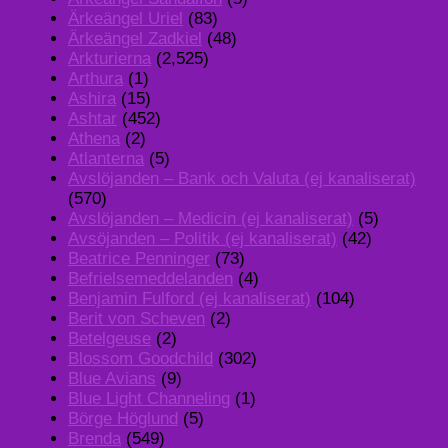
Ärkeängel Uriel
(83)
Ärkeängel Zadkiel
(48)
Arkturierna
(2,525)
Arthura
(1)
Ashira
(15)
Ashtar
(452)
Athena
(2)
Atlanterna
(5)
Avslöjanden – Bank och Valuta (ej kanaliserat)
(570)
Avslöjanden – Medicin (ej kanaliserat)
(5)
Avsöjanden – Politik (ej kanaliserat)
(42)
Beatrice Penninger
(73)
Befrielsemeddelanden
(4)
Benjamin Fulford (ej kanaliserat)
(104)
Berit von Scheven
(2)
Betelgeuse
(2)
Blossom Goodchild
(302)
Blue Avians
(9)
Blue Light Channeling
(1)
Börge Höglund
(5)
Brenda
(549)