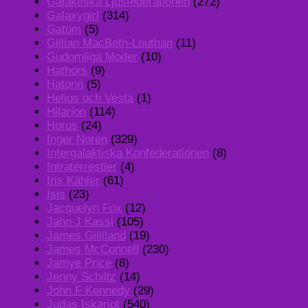
Galaktiska Ljusfederationen
(272)
Galaxygirl
(314)
Gatum
(5)
Gillian MacBeth-Louthan
(11)
Gudomliga Moder
(10)
Hathors
(9)
Hatonn
(5)
Helios och Vesta
(1)
Hilarion
(114)
Horus
(24)
Inger Noren
(329)
Intergalaktiska Konfederationen
(8)
Intraterrestier
(4)
Iris Kähler
(61)
Isis
(23)
Jacquelyn Fox
(12)
Jahn J Kassl
(105)
James Gilliland
(19)
James McConnell
(230)
Jamye Price
(8)
Jenny Schiltz
(14)
John F Kennedy
(29)
Judas Iskariot
(540)