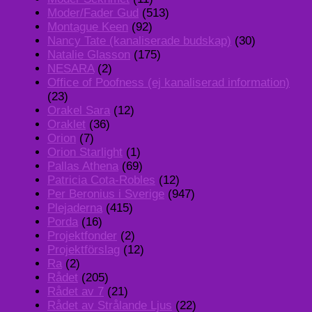
Moder/Fader Gud
(513)
Montague Keen
(92)
Nancy Tate (kanaliserade budskap)
(30)
Natalie Glasson
(175)
NESARA
(2)
Office of Poofness (ej kanaliserad information)
(23)
Orakel Sara
(12)
Oraklet
(36)
Orion
(7)
Orion Starlight
(1)
Pallas Athena
(69)
Patricia Cota-Robles
(12)
Per Beronius i Sverige
(947)
Plejaderna
(415)
Porda
(16)
Projektfonder
(2)
Projektförslag
(12)
Ra
(2)
Rådet
(205)
Rådet av 7
(21)
Rådet av Strålande Ljus
(22)