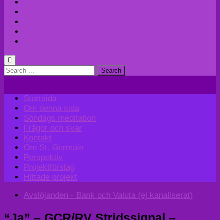
Kontakt
Om St. Germain
Perspektiv
Projektförslag
Hittade projekt
Search
for:
Startsida
Om denna sida
Söndags meditation
Frågor och svar
Kontakt
Om St. Germain
Perspektiv
Projektförslag
Hittade projekt
Avslöjanden - Bank och Valuta (ej kanaliserat)
“Ja” – GCR/RV Stridssignal –