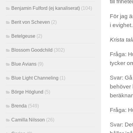
till frihete
Benjamin Fulford (ej kanaliserat)
(104)
För jag 
Berit von Scheven
(2)
i evighet.
Betelgeuse
(2)
Krista ta
Blossom Goodchild
(302)
Fråga: Hu
tycker om
Blue Avians
(9)
Svar: Gå 
Blue Light Channeling
(1)
behöver h
Börge Höglund
(5)
beräknand
Brenda
(549)
Fråga: Hu
Camilla Nilsson
(26)
Svar: Det