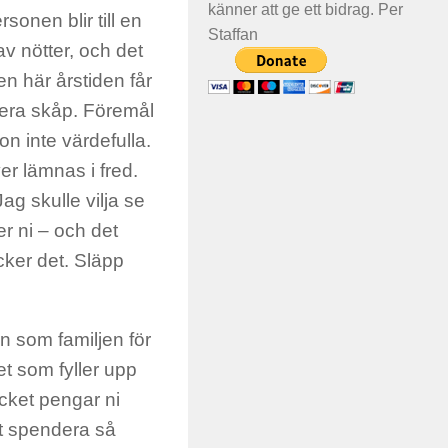
känner att ge ett bidrag. Per
sonen blir till en
Staffan
gav nötter, och det
 här årstiden får
r era skåp. Föremål
on inte värdefulla.
r lämnas i fred.
ag skulle vilja se
r ni – och det
cker det. Släpp
n som familjen för
et som fyller upp
ycket pengar ni
tt spendera så