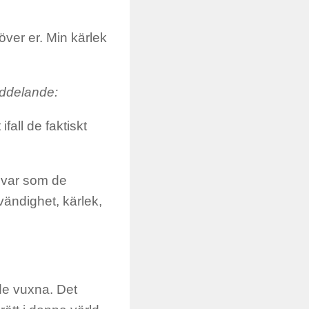
ver er. Min kärlek
meddelande:
fall de faktiskt
 svar som de
dvändighet, kärlek,
 de vuxna. Det