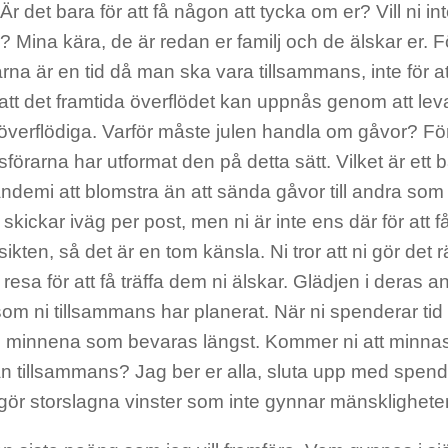
r det bara för att få någon att tycka om er? Vill ni i
 Mina kära, de är redan er familj och de älskar er. Fö
na är en tid då man ska vara tillsammans, inte för at
att det framtida överflödet kan uppnås genom att leva 
överflödiga. Varför måste julen handla om gåvor? För
örarna har utformat den på detta sätt. Vilket är ett bä
ndemi att blomstra än att sända gåvor till andra som 
i skickar iväg per post, men ni är inte ens där för att f
ikten, så det är en tom känsla. Ni tror att ni gör det 
 resa för att få träffa dem ni älskar. Glädjen i deras ans
om ni tillsammans har planerat. När ni spenderar tid
i minnena som bevaras längst. Kommer ni att minnas
san tillsammans? Jag ber er alla, sluta upp med spen
gör storslagna vinster som inte gynnar mänsklighete