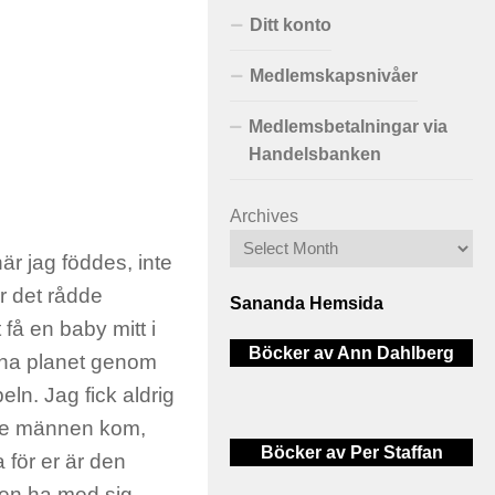
Ditt konto
Medlemskapsnivåer
Medlemsbetalningar via
Handelsbanken
Archives
när jag föddes, inte
är det rådde
Sananda Hemsida
 få en baby mitt i
Böcker av Ann Dahlberg
nna planet genom
ln. Jag fick aldrig
ise männen kom,
Böcker av Per Staffan
 för er är den
nnen ha med sig