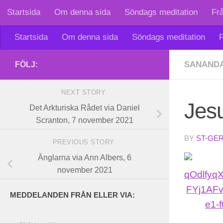
Startsida
Om denna sida
Söndags meditation
Fr
Skip to content
Startsida
Om denna sida
Söndags meditation
F
SANAND
FÖLJ:
NEXT STORY
Jesu
Det Arkturiska Rådet via Daniel
Scranton, 7 november 2021
BY
ST-GE
PREVIOUS STORY
Änglarna via Ann Albers, 6
november 2021
MEDDELANDEN FRÅN ELLER VIA: