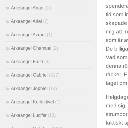
spenderas
Ärkeängel Anael
(2)
tid som i
Ärkeängel Ariel
(2)
skapade 
mig att m
Ärkeängel Azrael
(1)
som är av
Ärkeängel Chamuel
(2)
De billi
Vad som ä
Ärkeängel Faith
(3)
denna rör
räcker. E
Ärkeängel Gabriel
(317)
taget om 
Ärkeängel Jophiel
(14)
Helgdaga
Ärkeängel Kollektivet
(1)
med sig. 
strumporn
Ärkeängel Lucifer
(13)
faktiskt 