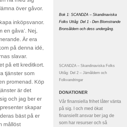
tt lämna över gåvor.
Bok 1: SCANDZA – Skandinaviska
 skapa inköpsvanor.
Folks Uttåg: Del 1 - Den Blomstrande
Bronsåldern och dess undergång
.
em en gåva’. Nej,
umerande. Är era
 kom på denna idé,
rnas slavar.
 på ett kreditkort.
SCANDZA – Skandinaviska Folks
era tjänster som
Uttåg: Del 2 – Järnåldern och
Folkvandringar
på en promenad. Köp
jänster är det
DONATIONER
sig och jag ber er
Vår finansiella frihet låter vänta
 presenter skapar
på sig. I och med ökat
nderas bäst på er
finansiellt ansvar ber jag de
som har resurser och så
om mållöst