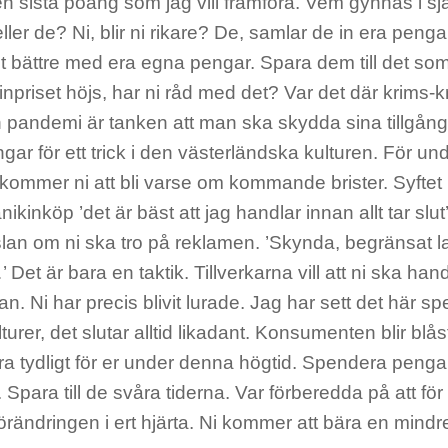
n sista poäng som jag vill framföra. Vem gynnas i sj
 eller de? Ni, blir ni rikare? De, samlar de in era penga
t bättre med era egna pengar. Spara dem till det som
sinpriset höjs, har ni råd med det? Var det där krims-
 pandemi är tanken att man ska skydda sina tillgånga
ångar för ett trick i den västerländska kulturen. För
kommer ni att bli varse om kommande brister. Syftet 
ikinköp ’det är bäst att jag handlar innan allt tar slut’
an om ni ska tro på reklamen. ’Skynda, begränsat l
’ Det är bara en taktik. Tillverkarna vill att ni ska han
tan. Ni har precis blivit lurade. Jag har sett det här spe
turer, det slutar alltid likadant. Konsumenten blir blå
a tydligt för er under denna högtid. Spendera penga
Spara till de svåra tiderna. Var förberedda på att för 
förändringen i ert hjärta. Ni kommer att bära en min