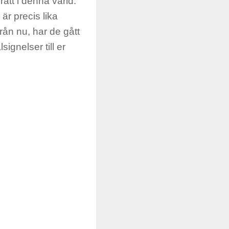
ätt i denna värld.
är precis lika
ån nu, har de gått
ignelser till er