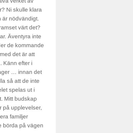
älva verket av
r? Ni skulle klara
 är nödvändigt.
kramset värt det?
r. Äventyra inte
 under de kommande
med det är att
. Känn efter i
ager … innan det
dla så att de inte
let spelas ut i
st. Mitt budskap
r på upplevelser,
era familjer
dre börda på vägen