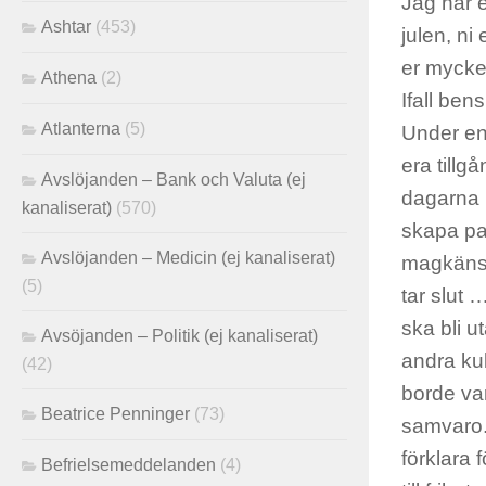
Jag har e
Ashtar
(453)
julen, ni
er mycke
Athena
(2)
Ifall ben
Atlanterna
(5)
Under en
era tillg
Avslöjanden – Bank och Valuta (ej
dagarna 
kanaliserat)
(570)
skapa pan
Avslöjanden – Medicin (ej kanaliserat)
magkänsl
(5)
tar slut …
ska bli u
Avsöjanden – Politik (ej kanaliserat)
andra kul
(42)
borde var
Beatrice Penninger
(73)
samvaro. 
förklara 
Befrielsemeddelanden
(4)