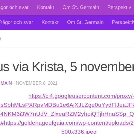
ågor och svar
Kontakt
Om St. Germain
Perspektiv
rågor och svar
Kontakt
Om St. Germain
Perspekti
A
s via Krista, 5 novembe
RMAIN
·
NOVEMBER 8, 2021