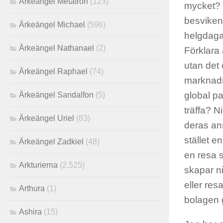
Ärkeängel Metatron
(123)
mycket? Ä
besviken?
Ärkeängel Michael
(596)
helgdagar
Ärkeängel Nathanael
(2)
Förklara 
utan det 
Ärkeängel Raphael
(74)
marknadsf
global pa
Ärkeängel Sandalfon
(5)
träffa? N
Ärkeängel Uriel
(83)
deras ans
stället en
Ärkeängel Zadkiel
(48)
en resa s
Arkturierna
(2,525)
skapar n
eller re
Arthura
(1)
bolagen 
Ashira
(15)