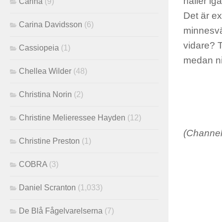
håller ig
Carina
(9)
Det är ex
Carina Davidsson
(6)
minnesvä
vidare? T
Cassiopeia
(1)
medan ni 
Chellea Wilder
(48)
Christina Norin
(2)
Christine Melieressee Hayden
(12)
(Channe
Christine Preston
(1)
COBRA
(3)
Daniel Scranton
(1,033)
De Blå Fågelvarelserna
(7)