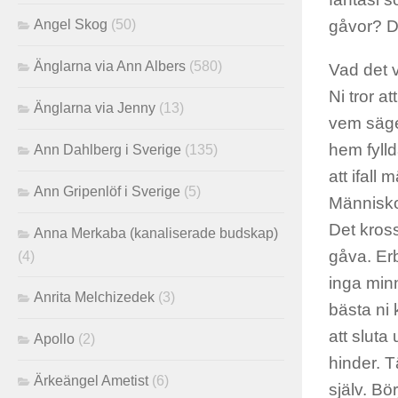
Angel Skog
(50)
gåvor? De
Änglarna via Ann Albers
(580)
Vad det v
Ni tror a
Änglarna via Jenny
(13)
vem säger
hem fyll
Ann Dahlberg i Sverige
(135)
att ifall
Ann Gripenlöf i Sverige
(5)
Människor
Det kross
Anna Merkaba (kanaliserade budskap)
gåva. Erb
(4)
inga minn
Anrita Melchizedek
(3)
bästa ni 
att slut
Apollo
(2)
hinder. T
Ärkeängel Ametist
(6)
själv. Bö