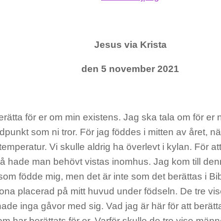
Jesus via Krista
den 5 november 2021
berätta för er om min existens. Jag ska tala om för er 
idpunkt som ni tror. För jag föddes i mitten av året, n
emperatur. Vi skulle aldrig ha överlevt i kylan. För att
 så hade man behövt vistas inomhus. Jag kom till de
om födde mig, men det är inte som det berättas i Bibe
ona placerad på mitt huvud under födseln. De tre v
de inga gåvor med sig. Vad jag är här för att berätta
om har berättats för er. Varför skulle de tre vise mä