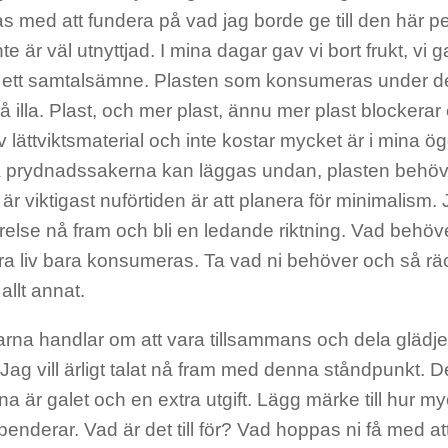
 med att fundera på vad jag borde ge till den här per
nte är väl utnyttjad. I mina dagar gav vi bort frukt, vi 
ett samtalsämne. Plasten som konsumeras under den
å illa. Plast, och mer plast, ännu mer plast blockera
 lättviktsmaterial och inte kostar mycket är i mina ög
ga prydnadssakerna kan läggas undan, plasten behöve
r viktigast nuförtiden är att planera för minimalism. J
else nå fram och bli en ledande riktning. Vad behöve
ra liv bara konsumeras. Ta vad ni behöver och så rä
allt annat.
rna handlar om att vara tillsammans och dela glädje
Jag vill ärligt talat nå fram med denna ståndpunkt. D
a är galet och en extra utgift. Lägg märke till hur m
spenderar. Vad är det till för? Vad hoppas ni få med a