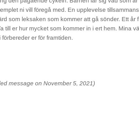
ång den pågående cykeln. Barnen lär sig vad som är r
emplet ni vill föregå med. En upplevelse tillsammans 
rd som leksaken som kommer att gå sönder. Ett år fr
a till er hur mycket som kommer in i ert hem. Mina väls
förbereder er för framtiden.
led message on November 5, 2021)