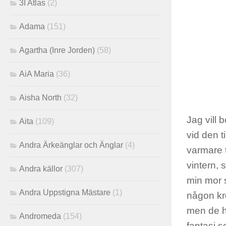
3I Atlas
(2)
Adama
(151)
Agartha (Inre Jorden)
(58)
AiA Maria
(36)
Aisha North
(32)
Jag vill 
Aita
(109)
vid den t
Andra Ärkeänglar och Änglar
(4)
varmare t
vintern,
Andra källor
(307)
min mor s
Andra Uppstigna Mästare
(1)
någon kr
men de ha
Andromeda
(154)
fantasi s