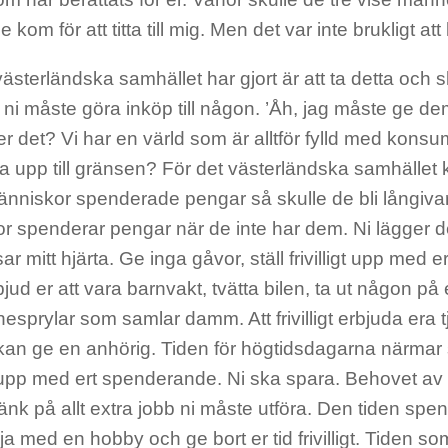
 kom för att titta till mig. Men det var inte brukligt a
ästerländska samhället har gjort är att ta detta och
tt ni måste göra inköp till någon. ’Åh, jag måste ge d
 det? Vi har en värld som är alltför fylld med kons
da upp till gränsen? För det västerländska samhället
 människor spenderade pengar så skulle de bli långiva
 spenderar pengar när de inte har dem. Ni lägger det
ar mitt hjärta. Ge inga gåvor, ställ frivilligt upp med 
jud er att vara barnvakt, tvätta bilen, ta ut någon 
esprylar som samlar damm. Att frivilligt erbjuda era t
kan ge en anhörig. Tiden för högtidsdagarna närmar 
a upp med ert spenderande. Ni ska spara. Behovet av
änk på allt extra jobb ni måste utföra. Den tiden spe
rja med en hobby och ge bort er tid frivilligt. Tiden s