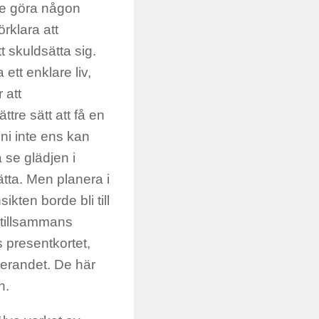
nte göra någon
rklara att
t skuldsätta sig.
ett enklare liv,
 att
ttre sätt att få en
ni inte ens kan
å se glädjen i
rätta. Men planera i
ikten borde bli till
 tillsammans
 presentkortet,
derandet. De här
n.