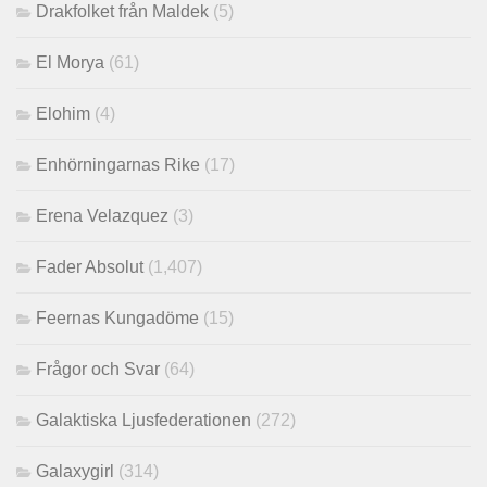
Drakfolket från Maldek
(5)
El Morya
(61)
Elohim
(4)
Enhörningarnas Rike
(17)
Erena Velazquez
(3)
Fader Absolut
(1,407)
Feernas Kungadöme
(15)
Frågor och Svar
(64)
Galaktiska Ljusfederationen
(272)
Galaxygirl
(314)