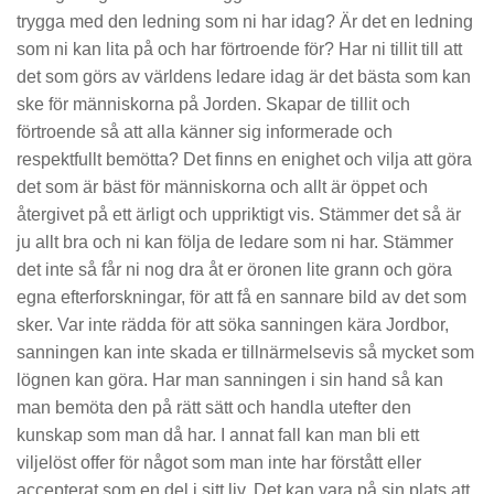
trygga med den ledning som ni har idag? Är det en ledning
som ni kan lita på och har förtroende för? Har ni tillit till att
det som görs av världens ledare idag är det bästa som kan
ske för människorna på Jorden. Skapar de tillit och
förtroende så att alla känner sig informerade och
respektfullt bemötta? Det finns en enighet och vilja att göra
det som är bäst för människorna och allt är öppet och
återgivet på ett ärligt och uppriktigt vis. Stämmer det så är
ju allt bra och ni kan följa de ledare som ni har. Stämmer
det inte så får ni nog dra åt er öronen lite grann och göra
egna efterforskningar, för att få en sannare bild av det som
sker. Var inte rädda för att söka sanningen kära Jordbor,
sanningen kan inte skada er tillnärmelsevis så mycket som
lögnen kan göra. Har man sanningen i sin hand så kan
man bemöta den på rätt sätt och handla utefter den
kunskap som man då har. I annat fall kan man bli ett
viljelöst offer för något som man inte har förstått eller
accepterat som en del i sitt liv. Det kan vara på sin plats att