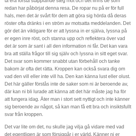
ta era första stapplande steg mot och det finns de som
redan har påbörjat denna resa. De ropar nu på er för full
hals, men det är svårt för dem att göra sig hörda då deras
röster ofta dränks i en ström av motsatta meddelanden. Det
gör det än viktigare för er att lyssna in er själva, lyssna på
er egen inre röst, och stanna upp och reflektera över vad
det är som är sant i all den information ni får. Det kan vara
bra att ställa frågor till sig själv och lyssna in sitt eget svar.
Det svar som kommer snabbt utan förbehåll och tanke
bakom är ofta det rätta. Kroppen kan också svara dig om
vad den vill eller inte vill ha. Den kan känna lust eller olust.
Det här gäller förstås inte de saker som ni är beroende av,
där kan ni bli lurade att känna att det här måste jag ha för
att fungera idag. Äter man i stort sett nyttigt och inte känner
sig beroende av något, så kan man få ett bra och insiktsfullt
svar från kroppen.
Det var lite om det, nu skulle jag vilja gå vidare med vad
det egentligen är som försiggår i er värld. Känner ni er