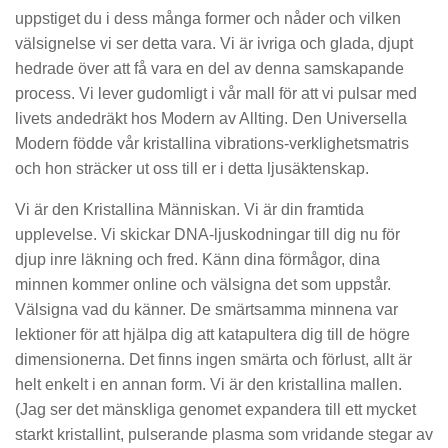
uppstiget du i dess många former och nåder och vilken
välsignelse vi ser detta vara. Vi är ivriga och glada, djupt
hedrade över att få vara en del av denna samskapande
process. Vi lever gudomligt i vår mall för att vi pulsar med
livets andedräkt hos Modern av Allting. Den Universella
Modern födde vår kristallina vibrations-verklighetsmatris
och hon sträcker ut oss till er i detta ljusäktenskap.
Vi är den Kristallina Människan. Vi är din framtida
upplevelse. Vi skickar DNA-ljuskodningar till dig nu för
djup inre läkning och fred. Känn dina förmågor, dina
minnen kommer online och välsigna det som uppstår.
Välsigna vad du känner. De smärtsamma minnena var
lektioner för att hjälpa dig att katapultera dig till de högre
dimensionerna. Det finns ingen smärta och förlust, allt är
helt enkelt i en annan form. Vi är den kristallina mallen.
(Jag ser det mänskliga genomet expandera till ett mycket
starkt kristallint, pulserande plasma som vridande stegar av