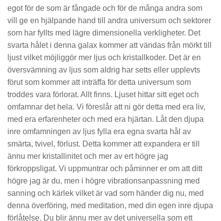
egot för de som är fångade och för de många andra som
vill ge en hjälpande hand till andra universum och sektorer
som har fyllts med lägre dimensionella verkligheter. Det
svarta hålet i denna galax kommer att vändas från mörkt till
ljust vilket möjliggör mer ljus och kristallkoder. Det är en
översvämning av ljus som aldrig har setts eller upplevts
förut som kommer att inträffa för detta universum som
troddes vara förlorat. Allt finns. Ljuset hittar sitt eget och
omfamnar det hela. Vi föreslår att ni gör detta med era liv,
med era erfarenheter och med era hjärtan. Låt den djupa
inre omfamningen av ljus fylla era egna svarta hål av
smärta, tvivel, förlust. Detta kommer att expandera er till
ännu mer kristallinitet och mer av ert högre jag
förkroppsligat. Vi uppmuntrar och påminner er om att ditt
högre jag är du, men i högre vibrationsanpassning med
sanning och kärlek vilket är vad som händer dig nu, med
denna överföring, med meditation, med din egen inre djupa
förlåtelse. Du blir ännu mer av det universella som ett