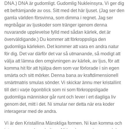
DNA.) DNA är gudomligt. Gudomlig Nukleinsyra. Vi ger dig
ett befrämjande av oss. Sitt med det här ljuset. (Jag ser den
gamla världen försvinna, som dimma i regnet. Jag ser
regnbågar av ljuskoder som tränger igenom denna
nuvarande upplevelse fylld med sådan kärlek, det är
överväldigande.) Du kommer att förkroppsliga den
gudomliga kärleken. Det kommer att vara en andra natur
för dig. Det var därför det var så utmanande, så modigt att
välja att lämna den omgivningen av kärlek, av ljus, för att
komma hit för att hjälpa dem som var förlorade i sin egen
smärta och sitt mörker. Denna bana av kraftdimensionell
smärtmatris smulas sönder. Vi skickar ännu mer kristallint
till det i varje ögonblick som ni som förkroppsligade
gudomliga människor går runt och lever i ert dagliga liv
genom det, mitt i det. Ni smular ner detta när era koder
interagerar med de andra.
Vi är den Kristallina Mänskliga formen. Ni kan komma och