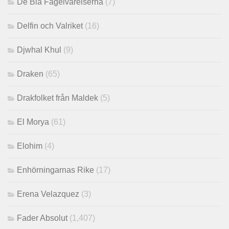
De Blå Fågelvarelserna
(7)
Delfin och Valriket
(16)
Djwhal Khul
(9)
Draken
(65)
Drakfolket från Maldek
(5)
El Morya
(61)
Elohim
(4)
Enhörningarnas Rike
(17)
Erena Velazquez
(3)
Fader Absolut
(1,407)