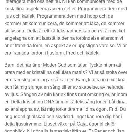
interagera med oss helt nu. Ni kan kommunicera med de
kristallina aspekterna av era celler. Programmera dem med
ljus och kärlek. Programmera dem med hopp och de
kommer att kommunicera, de kommer att läka, de kommer
att lyssna. Detta är ett kärlekspartnerskap och vi är mycket
angelägna om att fastställa denna förbindelse eftersom vi
är er framtida form, en aspekt av er uppstigna varelse. Vi är
era framtida fordon i ljusform. Fred och kärlek.
Barn, det här är er Moder Gud som talar. Tyckte ni om att
prata med er kristallina cellulära matris? Vi är så stolta över
era framsteg och jag är så kär i er. Barn, klättra in i mitt knä
och låt mig sjunga en sång till er av skapelse, av helande,
av ljus. Sången av min kärlek finns runt omkring er, är inom
er. Detta kristallina DNA är min kärlekssång för er. Låt dina
axlar slappna av, låt mig torka tårarna i dina ögon. Frid. Du
är gudomligt älskad och skyddad. Inget kan röra dig här i
detta ljusutrymme. Ljuset växer på Gaia, ögonblick för
ögonblick. Ni gör alla fantastiskt ifrån er. Er Fader och Jag