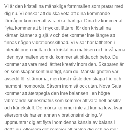
Vi är den kristallina mänskliga formmallen som pratar med
dig nu. Vi önskar att du ska veta att dina kommande
förmågor kommer att vara rika, härliga. Dina liv kommer att
flyta, kommer att bli mycket lättare, för den kristallina
kärnan känner sig själv och det kommer inte längre att
finnas någon vibrationsskillnad. Vi visar här lättheten i
interaktionen mellan den kristallina matrisen och invånarna
i den nya mallen som du kommer att bilda och bebo. Du
kommer att vara med lätthet kreativ inom den. Skaparen är
en som skapar kontinuerligt, som du. Mänskligheten var
avsedd för stjärnorna, men först måste den skapa frid och
harmoni inombords. Såsom inom så ock utan. Nova Gaia
kommer att återspegla den inre balansen i en högre
vibrerande sinnesmatris som kommer att vara helt positiv
och kärleksfull. De mörka kommer inte att kunna leva kvar
eftersom de har en annan vibrationsinriktning. Vi
uppmuntrar dig att flyta inom denna känsla av balans i
detta nu, eftersom det kommer att hjälpa dig och ge mer