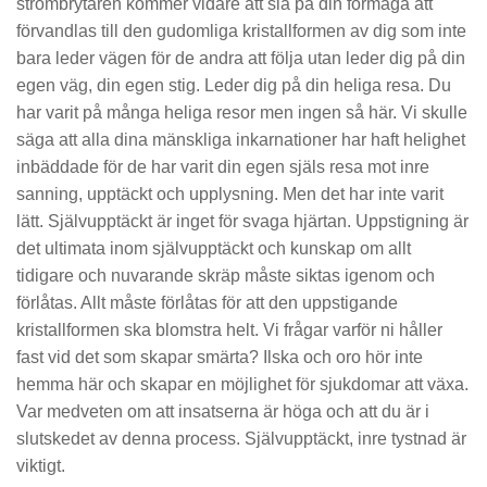
strömbrytaren kommer vidare att slå på din förmåga att
förvandlas till den gudomliga kristallformen av dig som inte
bara leder vägen för de andra att följa utan leder dig på din
egen väg, din egen stig. Leder dig på din heliga resa. Du
har varit på många heliga resor men ingen så här. Vi skulle
säga att alla dina mänskliga inkarnationer har haft helighet
inbäddade för de har varit din egen själs resa mot inre
sanning, upptäckt och upplysning. Men det har inte varit
lätt. Självupptäckt är inget för svaga hjärtan. Uppstigning är
det ultimata inom självupptäckt och kunskap om allt
tidigare och nuvarande skräp måste siktas igenom och
förlåtas. Allt måste förlåtas för att den uppstigande
kristallformen ska blomstra helt. Vi frågar varför ni håller
fast vid det som skapar smärta? Ilska och oro hör inte
hemma här och skapar en möjlighet för sjukdomar att växa.
Var medveten om att insatserna är höga och att du är i
slutskedet av denna process. Självupptäckt, inre tystnad är
viktigt.