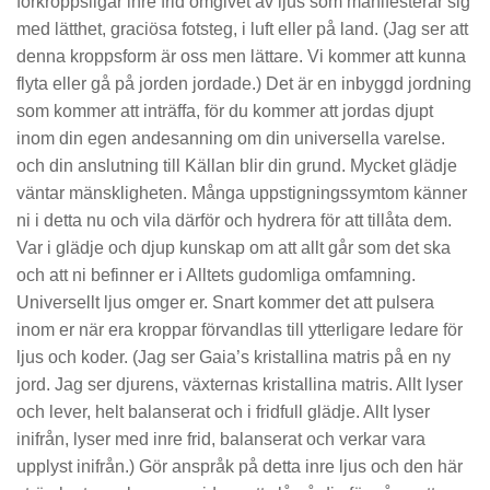
förkroppsligar inre frid omgivet av ljus som manifesterar sig
med lätthet, graciösa fotsteg, i luft eller på land. (Jag ser att
denna kroppsform är oss men lättare. Vi kommer att kunna
flyta eller gå på jorden jordade.) Det är en inbyggd jordning
som kommer att inträffa, för du kommer att jordas djupt
inom din egen andesanning om din universella varelse.
och din anslutning till Källan blir din grund. Mycket glädje
väntar mänskligheten. Många uppstigningssymtom känner
ni i detta nu och vila därför och hydrera för att tillåta dem.
Var i glädje och djup kunskap om att allt går som det ska
och att ni befinner er i Alltets gudomliga omfamning.
Universellt ljus omger er. Snart kommer det att pulsera
inom er när era kroppar förvandlas till ytterligare ledare för
ljus och koder. (Jag ser Gaia’s kristallina matris på en ny
jord. Jag ser djurens, växternas kristallina matris. Allt lyser
och lever, helt balanserat och i fridfull glädje. Allt lyser
inifrån, lyser med inre frid, balanserat och verkar vara
upplyst inifrån.) Gör anspråk på detta inre ljus och den här